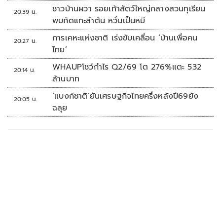
ชาวบ้านผวา รอยเท้าสัตว์ใหญ่กลางสวนทุเรียน
20:39 น.
พบกัดแทะลำต้น หวั่นเป็นหมี
การเคหะแห่งชาติ เร่งขับเคลื่อน ‘บ้านเพื่อคน
20:27 น.
ไทย’
WHAUPโชว์กำไร Q2/69 โต 276%แตะ 532
20:14 น.
ล้านบาท
‘แบงก์ชาติ’ยันเศรษฐกิจไทยครึ่งหลังปี69ยัง
20:05 น.
ฉลุย