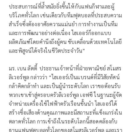
ประสบการณ์ที่ล้ำสมัยยิ่งขึ้นให้กับแฟนกีฬาและผู้
บริโภคทั่วโลก เช่นเดียวกับทีมฟุตบอลที่ประสบความ
สำเร็จซึ่งต้องอาศัยความแม่นยำ การทำงานเป็นทีม
และการพัฒนาอย่างต่อเนื่อง ไฮเออร์ก็ออกแบบ
ผลิตภัณฑ์โดยคำนึงถึงผู้คน ขับเคลื่อนด้วยเทคโนโลยี
และพิสูจน์ได้จริงในชีวิตประจำวัน”
มร. เบน ลัตตี้ ประธานเจ้าหน้าที่ฝ่ายพาณิชย์ สโมสร
ลิเวอร์พูล กล่าวว่า “ไฮเออร์เป็นแบรนด์ที่มีวิสัยทัศน์
กล้าคิดกล้าทำ และเป็นผู้นำระดับโลก เราขอต้อนรับ
พวกเขาเข้าสู่ครอบครัวลิเวอร์พูล เอฟซี ในฐานะผู้จัด
จำหน่ายเครื่องใช้ไฟฟ้าครัวเรือนชั้นนำ ไฮเออร์ได้
สร้างชื่อเสียงด้านคุณภาพและมีสถานะที่แข็งแกร่งใน
ตลาดทั่วโลก การเข้าถึงในระดับโลกนี้สอดคล้องกับ
ฐานแฟนฟุตบอลทั่วโลกของสโมสรลิเวอร์พูล และเรา