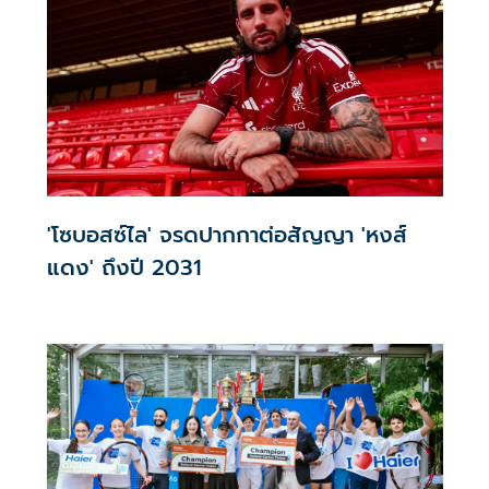
'โซบอสซ์ไล' จรดปากกาต่อสัญญา 'หงส์
แดง' ถึงปี 2031