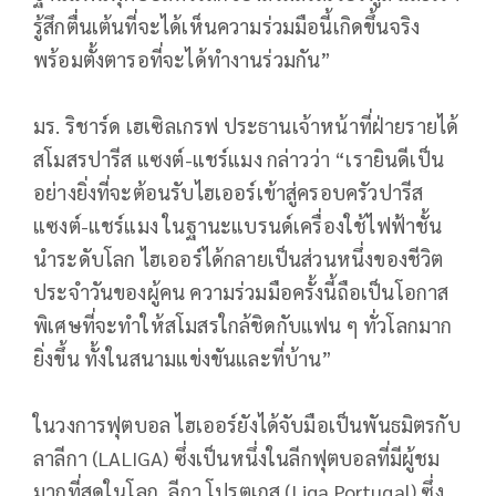
รู้สึกตื่นเต้นที่จะได้เห็นความร่วมมือนี้เกิดขึ้นจริง
พร้อมตั้งตารอที่จะได้ทำงานร่วมกัน”
มร. ริชาร์ด เฮเซิลเกรฟ ประธานเจ้าหน้าที่ฝ่ายรายได้
สโมสรปารีส แซงต์-แชร์แมง กล่าวว่า “เรายินดีเป็น
อย่างยิ่งที่จะต้อนรับไฮเออร์เข้าสู่ครอบครัวปารีส
แซงต์-แชร์แมง ในฐานะแบรนด์เครื่องใช้ไฟฟ้าชั้น
นำระดับโลก ไฮเออร์ได้กลายเป็นส่วนหนึ่งของชีวิต
ประจำวันของผู้คน ความร่วมมือครั้งนี้ถือเป็นโอกาส
พิเศษที่จะทำให้สโมสรใกล้ชิดกับแฟน ๆ ทั่วโลกมาก
ยิ่งขึ้น ทั้งในสนามแข่งขันและที่บ้าน”
ในวงการฟุตบอล ไฮเออร์ยังได้จับมือเป็นพันธมิตรกับ
ลาลีกา (LALIGA) ซึ่งเป็นหนึ่งในลีกฟุตบอลที่มีผู้ชม
มากที่สุดในโลก, ลีกา โปรตุเกส (Liga Portugal) ซึ่ง