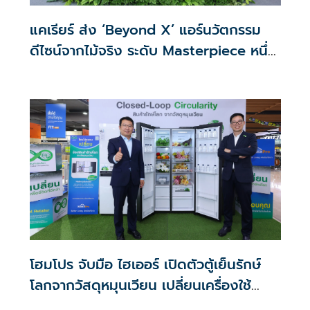
วิสัยทัศน์ของแบรนด์ ในการใช้พลังของกีฬาเป็นสื่อกลางในการ
เชื่อมโยงผู้คน ชุมชน และนวัตกรรม พร้อมสร้างคุณค่าร่วมอย่าง
แคเรียร์ ส่ง ‘Beyond X’ แอร์นวัตกรรม
ยั่งยืนในระดับโลก
ดีไซน์จากไม้จริง ระดับ Masterpiece หนึ่ง
เดียวในโลก
โฮมโปร จับมือ ไฮเออร์ เปิดตัวตู้เย็นรักษ์
โลกจากวัสดุหมุนเวียน เปลี่ยนเครื่องใช้
ไฟฟ้าเก่าสู่ผลิตภัณฑ์ใหม่