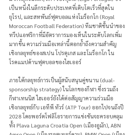
เป็นหนึ่งในลีกระดับประเทศที่เติบโตเร็วที่สุดใน
ยุโรป, และสหพันธ์ฟุตบอลแห่งโมร็อกโก (Royal
Moroccan Football Federation) ทีมชาติชั้นนำของ
ทวีปแอฟริกาที่มีอัตราการมองเห็นในระดับโลกเพิ่ม
มากขึ้น ความร่วมมือเหล่านี้ตอกย้ำถึงความสำคัญ
เชิงกลยุทธ์ของสเปน โปรตุเกส และโมร็อกโก ใน
โรดแมปด้านฟุตบอลของไฮเออร์
ภายใต้กลยุทธ์การเป็นผู้สนับสนุนคู่ขนาน (dual-
sponsorship strategy) ในโลกของกีฬา ซึ่งรวมถึง
กีฬาเทนนิส ไฮเออร์ยังได้ต่อสัญญาความร่วมมือ
เชิงกลยุทธ์กับ เอทีพี ทัวร์ (ATP Tour) ออกไปจนถึงปี
2028 โดยพอร์ตโฟลิโอรายการแข่งขันจะครอบคลุม
ทั้ง Plava Laguna Croatia Open (เมืองอูมัก), ABN
Amro Open (เมืองรอตเทอร์ดาม), BMW Open (เมือง