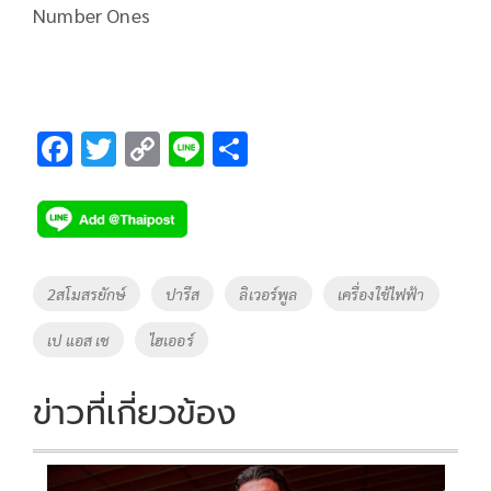
Number Ones
F
T
C
Li
S
ac
wi
o
n
h
e
tt
p
e
ar
b
er
y
e
o
Li
Tags
2สโมสรยักษ์
ปารีส
ลิเวอร์พูล
เครื่องใช้ไฟฟ้า
o
n
เป แอส เช
ไฮเออร์
k
k
ข่าวที่เกี่ยวข้อง