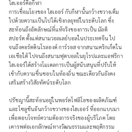
ไฮเออร์คือกีฬา
การเชื่อมโยงของ ไฮเออร์ กับกีฬานั้นกว้างขวางเต็ม
ไปด้วยความเป็นไปได้เชิงกลยุทธ์ในระดับโลก ซึ่ง
สะท้อนถึงอัตลักษณ์ที่แท้จริงของการเป็น มัลติ
สปอร์ต ตั้งแต่สนามวอลเลย์บอลในประเทศจีน ไป
จนถึงคอร์ตดินโรลองด์ การ์รอส จากสนามคริกเก็ตใน
เอเชียใต้ ไปจนถึงสนามฟุตบอลในยุโรปและแอฟริกา
ไฮเออร์ได้สร้างโมเดลการเป็นผู้สนับสนุนที่ปรับให้
เข้ากับความชื่นชอบในท้องถิ่น ขณะเดียวกันยังคง
เสริมสร้างวิสัยทัศน์ระดับโลก
ปรัชญานี้สะท้อนอยู่ในพอร์ตโฟลิโอของผลิตภัณฑ์
และโซลูชันอันกว้างขวางของไฮเออร์ ที่ออกแบบมา
เพื่อตอบโจทย์ความต้องการจริงของผู้บริโภค โดย
เคารพต่อเอกลักษณ์ทางวัฒนธรรมและพฤติกรรม