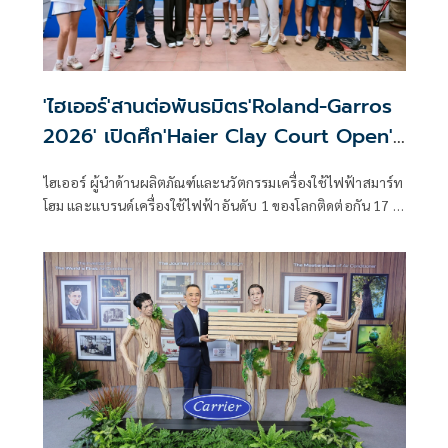
'ไฮเออร์'สานต่อพันธมิตร'Roland-Garros
2026' เปิดศึก'Haier Clay Court Open'
สร้างฝันนักหวดเยาวชน
ไฮเออร์ ผู้นำด้านผลิตภัณฑ์และนวัตกรรมเครื่องใช้ไฟฟ้าสมาร์ท
โฮม และแบรนด์เครื่องใช้ไฟฟ้าอันดับ 1 ของโลกติดต่อกัน 17 ปี
ซ้อน ประกาศสานต่อบทบาทในฐานะพันธมิตรอย่างเป็น
ทางการของ Roland-Garros 2026 ต่อเนื่องเป็นปีที่ 4 ตอกย้ำ
กลยุทธ์การสร้างแบรนด์ผ่านกีฬาระดับโลก พร้อมสะท้อนความ
มุ่งมั่นในการเชื่อมโยงนวัตกรรม เทคโนโลยี และคุณค่าที่มีความ
หมายเข้ากับการใช้ชีวิตของผู้บริโภคทั่วโลก โดยไฮเออร์ได้นำ
เวทีการแข่งขันเทนนิสแกรนด์สแลมระดับโลกมาเป็น
แพลตฟอร์มในการนำเสนอนวัตกรรมที่ยึดผู้บริโภคเป็น
ศูนย์กลาง ควบคู่ไปกับการสร้างประสบการณ์ร่วมกับแฟนกีฬา
และคนรุ่นใหม่ผ่านกิจกรรมต่าง ๆ อาทิ “Haier Fans Club” และ
การแข่งขันเทนนิสเยาวชน “Haier Clay Court Open” สะท้อน