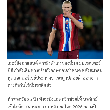
เออร์ลิง ฮาแลนด์ ดาวยิงตัวเก่งของทีม แมนเชสเตอร์
ซิตี กำลังเดินทางกลับอังกฤษก่อนกำหนด หลังสมาคม
ฟุตบอลนอร์เวย์ประกาศว่าเขาถูกปล่อยตัวออกจาก
ภารกิจรับใช้ทีมชาติแล้ว
หัวหอกวัย 25 ปี เพิ่งจะยิงแฮตทริกช่วยให้ นอร์เวย์
เข้าใกล้การผ่านเข้ารอบฟุตบอลโลก 2026 กลางปี