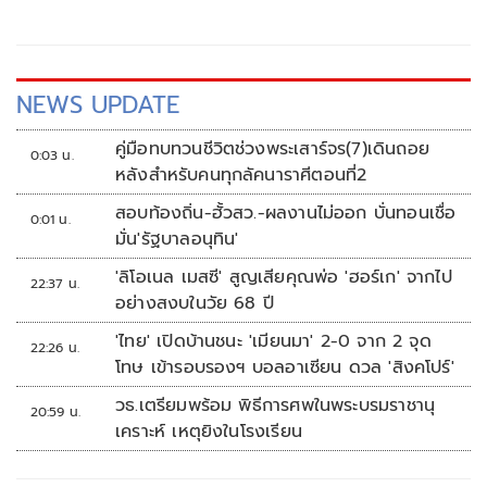
NEWS UPDATE
คู่มือทบทวนชีวิตช่วงพระเสาร์จร(7)เดินถอย
0:03 น.
หลังสำหรับคนทุกลัคนาราศีตอนที่2
สอบท้องถิ่น-ฮั้วสว.-ผลงานไม่ออก บั่นทอนเชื่อ
0:01 น.
มั่น'รัฐบาลอนุทิน'
'ลิโอเนล เมสซี' สูญเสียคุณพ่อ 'ฮอร์เก' จากไป
22:37 น.
อย่างสงบในวัย 68 ปี
'ไทย' เปิดบ้านชนะ 'เมียนมา' 2-0 จาก 2 จุด
22:26 น.
โทษ เข้ารอบรองฯ บอลอาเซียน ดวล 'สิงคโปร์'
วธ.เตรียมพร้อม พิธีการศพในพระบรมราชานุ
20:59 น.
เคราะห์ เหตุยิงในโรงเรียน