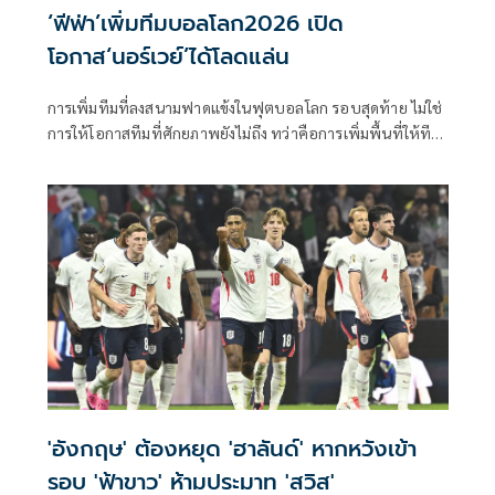
‘ฟีฟ่า’เพิ่มทีมบอลโลก2026 เปิด
โอกาส‘นอร์เวย์’ได้โลดแล่น
การเพิ่มทีมที่ลงสนามฟาดแข้งในฟุตบอลโลก รอบสุดท้าย ไม่ใช่
การให้โอกาสทีมที่ศักยภาพยังไม่ถึง ทว่าคือการเพิ่มพื้นที่ให้ทีม
คุณภาพสูงที่ถูกตัดออกตั้งแต่รอบคัดเลือก
'อังกฤษ' ต้องหยุด 'ฮาลันด์' หากหวังเข้า
รอบ 'ฟ้าขาว' ห้ามประมาท 'สวิส'