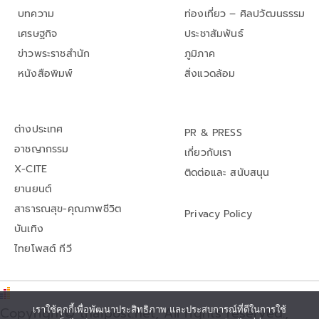
บทความ
ท่องเที่ยว – ศิลปวัฒนธรรม
เศรษฐกิจ
ประชาสัมพันธ์
ข่าวพระราชสำนัก
ภูมิภาค
หนังสือพิมพ์
สิ่งแวดล้อม
ต่างประเทศ
PR & PRESS
อาชญากรรม
เกี่ยวกับเรา
X-CITE
ติดต่อและ สนับสนุน
ยานยนต์
สาธารณสุข-คุณภาพชีวิต
Privacy Policy
บันเทิง
ไทยโพสต์ ทีวี
เราใช้คุกกี้เพื่อพัฒนาประสิทธิภาพ และประสบการณ์ที่ดีในการใช้
Copyright© thaipost.net, All rights reserved.,