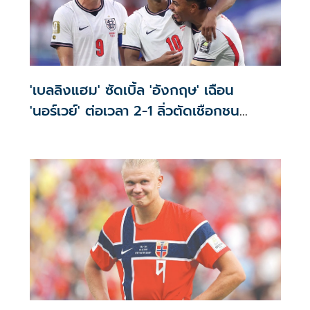
'เบลลิงแฮม' ซัดเบิ้ล 'อังกฤษ' เฉือน
'นอร์เวย์' ต่อเวลา 2-1 ลิ่วตัดเชือกชน
'ฝรั่งเศส'