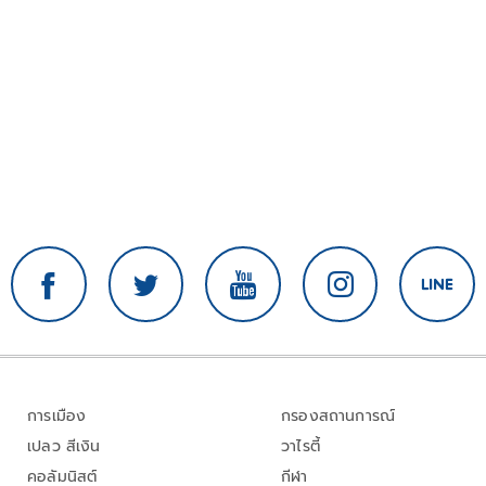
การเมือง
กรองสถานการณ์
เปลว สีเงิน
วาไรตี้
คอลัมนิสต์
กีฬา