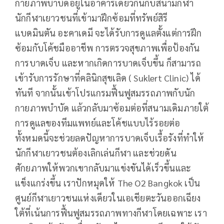
กายภาพบำบัดอยู่ในอาคารเดียวกันกับสนามกีฬา
นักกีฬาเยาวชนที่เข้ามาฝึกซ้อมที่ทรัพย์สิรี
แบดมินตัน อะคาเดมี จะได้รับการดูแลตั้งแต่การฝึก
ซ้อมกับโค้ชมืออาชีพ การตรวจสุขภาพเพื่อป้องกัน
การบาดเจ็บ และหากเกิดการบาดเจ็บขึ้น ก็สามารถ
เข้ารับการรักษาที่คลินิกสุขเลิด ( Suklert Clinic) ได้
ทันที จากนั้นเข้าโปรแกรมฟื้นฟูสมรรถภาพกับนัก
กายภาพบำบัด แล้วกลับมาซ้อมต่อที่สนามเดิมภายใต้
การดูแลของทีมแพทย์และโค้ชแบบไร้รอยต่อ
ทั้งหมดนี้จะช่วยลดปัญหาการบาดเจ็บเรื้อรังที่ทำให้
นักกีฬาเยาวชนต้องเลิกเล่นกีฬา และช่วยดัน
ศักยภาพให้พวกเขากลับมาแข่งขันได้เร็วขึ้นและ
แข็งแกร่งขึ้น เราปักหมุดให้ The O2 Bangkok เป็น
ศูนย์กีฬาเยาวชนแห่งเดียวในเอเชียตะวันออกเฉียง
ใต้ที่เน้นการฟื้นฟูสมรรถภาพทางกีฬาโดยเฉพาะ เรา