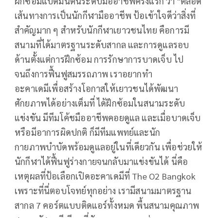
ฝึกซ้อมแบดมินต้นระดับมืออาชีพครั้งแรก ว่า "ตลอด
เส้นทางการเป็นนักกีฬามืออาชีพ ป้อเข้าใจดีว่าสิ่งที่
สำคัญมาก ๆ สำหรับนักกีฬาเยาวชนไทย คือการมี
สนามที่ได้มาตรฐานระดับสากล และการดูแลรอบ
ด้านตั้งแต่การฝึกซ้อม การรักษาการบาดเจ็บ ไป
จนถึงการฟื้นฟูสมรรถภาพ เราอยากทำ
อะคาเดมีเพื่อสร้างโอกาสให้เยาวชนได้พัฒนา
ศักยภาพได้อย่างเต็มที่ ได้ฝึกซ้อมในสนามระดับ
แข่งขัน มีทีมโค้ชมืออาชีพคอยดูแล และเมื่อบาดเจ็บ
หรือมีอาการผิดปกติ ก็มีทีมแพทย์และนัก
กายภาพบำบัดพร้อมดูแลอยู่ในที่เดียวกัน เพื่อช่วยให้
นักกีฬาได้ฟื้นฟูร่างกายจนกลับมาแข่งขันได้ นี่คือ
เหตุผลที่ป้อเลือกเปิดอะคาเดมีที่ The O2 Bangkok
เพราะที่นี่ตอบโจทย์ทุกอย่าง เรามีสนามมาตรฐาน
สากล 7 คอร์ตแบบติดแอร์ทั้งหมด พื้นสนามคุณภาพ