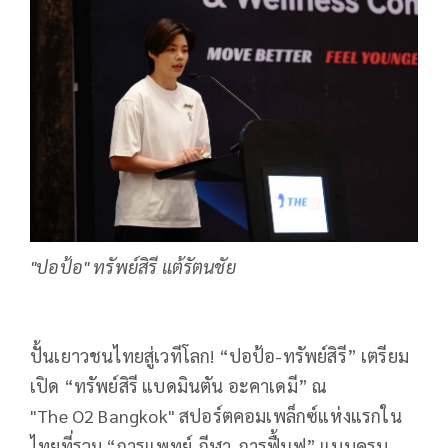
"ปอป้อ" ทรัพย์สิรี แต้รัตนชัย
ปั้นเยาวชนไทยสู่เวทีโลก! “ปอป้อ-ทรัพย์สิรี” เตรียม
เปิด “ทรัพย์สิรี แบดมินตัน อะคาเดมี” ณ
"The O2 Bangkok" สปอร์ตคอมเพล็กซ์แห่งแรกใน
ไทยที่รวม “การแพทย์-กีฬา-การฟื้นฟู” แบบครบ