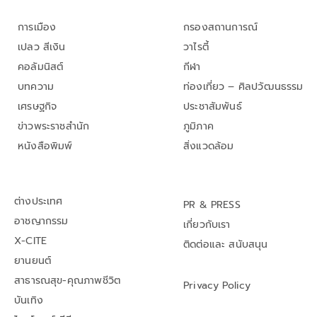
การเมือง
กรองสถานการณ์
เปลว สีเงิน
วาไรตี้
คอลัมนิสต์
กีฬา
บทความ
ท่องเที่ยว – ศิลปวัฒนธรรม
เศรษฐกิจ
ประชาสัมพันธ์
ข่าวพระราชสำนัก
ภูมิภาค
หนังสือพิมพ์
สิ่งแวดล้อม
ต่างประเทศ
PR & PRESS
อาชญากรรม
เกี่ยวกับเรา
X-CITE
ติดต่อและ สนับสนุน
ยานยนต์
สาธารณสุข-คุณภาพชีวิต
Privacy Policy
บันเทิง