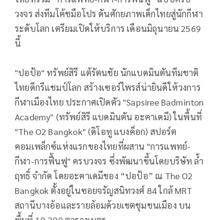
วงจร ส่งทีมโค้ชมือโปร ดันศักยภาพเด็กไทยสู่นักกีฬา
ระดับโลก เตรียมเปิดให้บริการ เดือนมิถุนายน 2569
นี้
"ปอป้อ" ทรัพย์สิรี แต้รัตนชัย นักแบดมินตันทีมชาติ
ไทยดีกรีแชมป์โลก สร้างเซอร์ไพรส์น่ายินดีให้วงการ
กีฬาเมืองไทย ประกาศเปิดตัว "Sapsiree Badminton
Academy" (ทรัพย์สิรี แบดมินตัน อะคาเดมี) ในพื้นที่
"The O2 Bangkok" (ดิโอทู แบงค็อก) สปอร์ต
คอมเพล็กซ์แห่งแรกของไทยที่ผสาน "การแพทย์-
กีฬา-การฟื้นฟู" ครบวงจร ซึ่งพัฒนาขึ้นโดยบริษัท ล้ำ
ฤทธิ์ จำกัด โดยอะคาเดมีของ “ปอป้อ” ณ The O2
Bangkok ตั้งอยู่ในซอยจรัญสนิทวงศ์ 84 ใกล้ MRT
สถานีบางอ้อและรายล้อมด้วยเขตชุมชนเมือง บน
พื้นที่ 10,200 ตารางเมตร