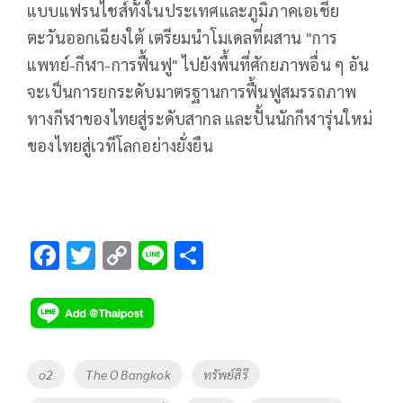
แบบแฟรนไชส์ทั้งในประเทศและภูมิภาคเอเชีย
ตะวันออกเฉียงใต้ เตรียมนำโมเดลที่ผสาน "การ
แพทย์-กีฬา-การฟื้นฟู" ไปยังพื้นที่ศักยภาพอื่น ๆ อัน
จะเป็นการยกระดับมาตรฐานการฟื้นฟูสมรรถภาพ
ทางกีฬาของไทยสู่ระดับสากล และปั้นนักกีฬารุ่นใหม่
ของไทยสู่เวทีโลกอย่างยั่งยืน
F
T
C
Li
S
ac
wi
o
n
h
e
tt
p
e
ar
b
er
y
e
o
Li
Tags
o2
The O Bangkok
ทรัพย์สิรี
o
n