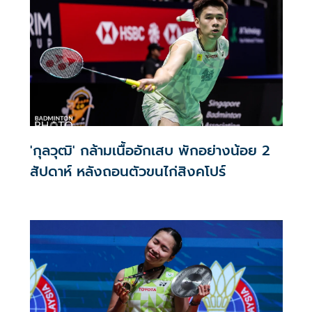
ทางวิชาการ (MOU) กับสมาคมกีฬาแบดมินตันแห่ง
ประเทศไทย ในพระบรมราชูปถัมภ์ เพื่อร่วมกันพัฒนางานวิจัย
การเรียนการสอน และนวัตกรรมด้านวิทยาศาสตร์การกีฬาและ
Sport Analytics
'กุลวุฒิ' กล้ามเนื้ออักเสบ พักอย่างน้อย 2
สัปดาห์ หลังถอนตัวขนไก่สิงคโปร์