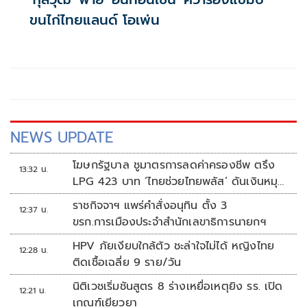
ขนไก่ไทยแลนด์ โอเพ่น
NEWS UPDATE
โฆษกรัฐบาล ชูมาตรการลดค่าครองชีพ ตรึง
13:32 น.
LPG 423 บาท ‘ไทยช่วยไทยพลัส’ ดันเงินหมุน
แสนล้าน
ราชกิจจาฯ แพร่คำสั่งอนุทิน ตั้ง 3
12:37 น.
ขรก.การเมืองประจำสำนักเลขาธิการนายกฯ
HPV ภัยเงียบใกล้ตัว ชะล่าใจไม่ได้ หญิงไทย
12:28 น.
ติดเชื้อเฉลี่ย 9 ราย/วัน
นิติเวชเริ่มชันสูตร 8 ร่างเหยื่อเหตุยิง รร. เปิด
12:21 น.
เกณฑ์เยียวยา