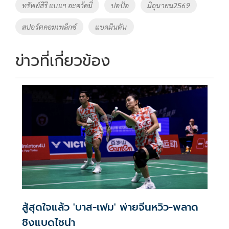
ทรัพย์สีรี แบแฯ อะคา้ดมี่
ปอป้อ
มิถุนายน2569
k
k
สปอร์ตคอมเพล็กซ์
แบดมินตัน
ข่าวที่เกี่ยวข้อง
สู้สุดใจแล้ว 'บาส-เฟม' พ่ายจีนหวิว-พลาด
ชิงแบดไชน่า