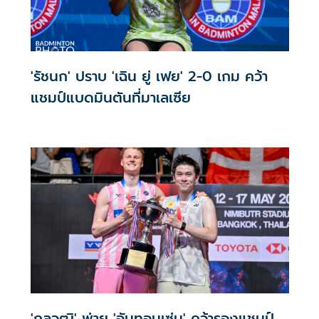
'รัชนก' ปราบ 'เฉิน ยู่ เฟย' 2-0 เกม คว้า
แชมป์แบดมินตันที่มาเลเซีย
'กุลวุฒิ' พ่าย 'อันทอนเซ่น' คว้ารองแชมป์