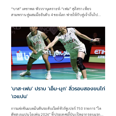
“บาส” เดชาพล พัววรานุเคราะห์-“เฟม” ศุภิสรา เพียว
สามพราน คู่ผสมมืออันดับ 4 ของโลก พ่ายให้กับคู่เจ้าถิ่นไป
อย่างหวุดหวิดทั้งสองเกมในศึกแบดมินตันรายการ “วิคเตอร์ ไช
น่า โอ
'บาส-เฟม' ปราบ 'เอ็ม-มุก' ลิ่วรอบสองขนไก่
'เจแปน'
การแข่งขันแบดมินตันระดับเวิลด์ทัวร์ซูเปอร์ 750 รายการ "ได
ฮัทสุ เจแปน โอเพ่น 2026" ที่ประเทศญี่ปุ่น เปิดฉากรอบแรก