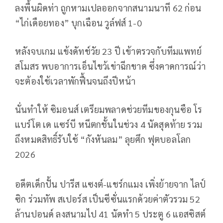
ลงพื้นผิดท่า ถูกหามเปลออกจากสนามนาที 62 ก่อน
“ไก่เดือยทอง” บุกเฉือน วูล์ฟส์ 1-0
หลังจบเกม แข้งดัทช์วัย 23 ปี เข้าตรวจกับทีมแพทย์
สโมสร พบอาการเอ็นไขว้เข่าฉีกขาด ซึ่งคาดการณ์ว่า
จะต้องใช้เวลาพักฟื้นจนถึงปีหน้า
นั่นทำให้ ซิมอนส์ เตรียมพลาดช่วยทีมของกุนซือ โร
แบร์โต เด แซร์บี หนีตกชั้นในช่วง 4 นัดสุดท้าย รวม
ถึงหมดสิทธิ์รับใช้ “กังหันลม” ลุยศึก ฟุตบอลโลก
2026
อดีตเด็กปั้น ปารีส แซงต์-แชร์กแมง เพิ่งย้ายจาก ไลป์
ซิก ร่วมทัพ สเปอร์ส เป็นซีซั่นแรกด้วยค่าตัวรวม 52
ล้านปอนด์ ลงสนามไป 41 นัดทำ 5 ประตู 6 แอสซิสต์