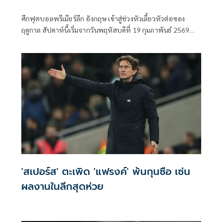
ศึกฟุตบอลพรีเมียร์ลีก อังกฤษ เข้าสู่ช่วงหัวเลี้ยวหัวต่อของ
ฤดูกาล สัปดาห์นี้เริ่มจากวันพฤหัสบดีที่ 19 กุมภาพันธ์ 2569
เวลา 03.00 น. (คืนวันพุธที่ 18 กุมภาพันธ์ 2569) ได้มีเกมที่ขยับ
เลื่อนล่วงหน้า ระหว่าง วูล์ฟแฮมป์ตัน วันเดอเรอร์ส พบ อาร์เซน่
อล ซึ่งถูกเลื่อนจากสัปดาห์ที่ 31 มาแข่งขันในสัปดาห์นี้แทน ผล
การแข่งขันนัดนี้อาจกลายเป็นจุดตั้งต้นที่ทำให้สถานการณ์บน
ตารางคะแนนยิ่งทวีความเข้มข้น ก่อนเข้าสู่โปรแกรมประจำ
สัปดาห์ที่ 27 ระหว่างวันที่ 21–24 กุมภาพันธ์ 2569 โดยภาพ
รวมของตารางคะแนนในขณะนี้ถือว่าเบียดกันอย่างสูสี ทั้งใน
กลุ่มลุ้นแชมป์ พื้นที่ท็อปโฟร์และโซนหนีตกชั้น ทำให้ทุกแมตช์
มีความหมายต่ออันดับโดยตรง ถ่ายทอดสดครบทุกคู่ทาง
Monomax และบางคู่รับชมได้ทาง ช่อง MONO29
'สเปอร์ส' ตะเพิด 'แฟรงค์' พ้นกุนซือ เซ่น
ผลงานในลีกสุดห่วย