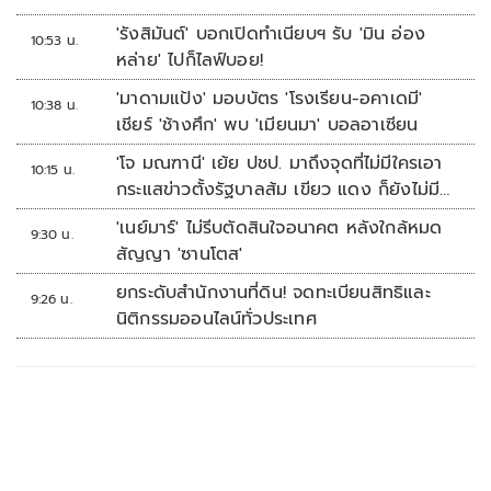
'รังสิมันต์' บอกเปิดทำเนียบฯ รับ 'มิน อ่อง
10:53 น.
หล่าย' ไปก็ไลฟ์บอย!
'มาดามแป้ง' มอบบัตร 'โรงเรียน-อคาเดมี'
10:38 น.
เชียร์ 'ช้างศึก' พบ 'เมียนมา' บอลอาเซียน
'โจ มณฑานี' เย้ย ปชป. มาถึงจุดที่ไม่มีใครเอา
10:15 น.
กระแสข่าวตั้งรัฐบาลส้ม เขียว แดง ก็ยังไม่มีฟ้า
เลย
'เนย์มาร์' ไม่รีบตัดสินใจอนาคต หลังใกล้หมด
9:30 น.
สัญญา 'ซานโตส'
ยกระดับสำนักงานที่ดิน! จดทะเบียนสิทธิและ
9:26 น.
นิติกรรมออนไลน์ทั่วประเทศ