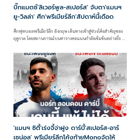
บิ๊กแมตซ์'ลิเวอร์พูล-สเปอร์ส' จับตา'แมนฯ
ยู-วิลล่า' ศึก'พรีเมียร์ลีก'สัปดาห์นี้เดือด
ศึกฟุตบอลพรีเมียร์ลีก อังกฤษ เดินทางเข้าสู่ช่วงโค้งสำคัญของ
ฤดูกาล โดยสถานการณ์บนตารางคะแนนกำลังเข้มข้นอย่างยิ่ง ซึ่ง
ทุกคะแนนเริ่มมีความหมายมากขึ้นเรื่อย ๆ ในการลุ้นแชมป์รวม
ถึงการดิ้นรนหนีโซนอันตราย ซึ่งโปรแกรมการแข่งขันระหว่างวัน
ที่ 14–17 มีนาคม 2569 เต็มไปด้วยเกมที่น่าสนใจ และมีหลายคู่
ที่อาจส่งผลต่อทิศทางของตารางคะแนนในช่วงโค้งสำคัญของซี
ซั่น ถ่ายทอดสดครบทุกคู่ทาง Monomax และบางคู่รับชมได้
ทาง ช่อง MONO29
'แมนฯ ซิตี้'เร่งจี้จ่าฝูง ดาร์บี้'สเปอร์ส-อาร์
เซน่อล' พรีเมียร์ลีกโค้งท้ายMonoจัดให้