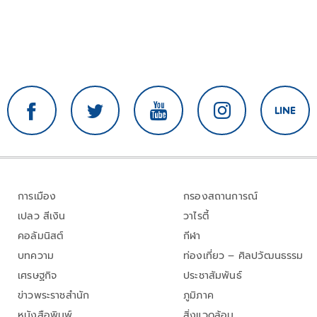
การเมือง
กรองสถานการณ์
เปลว สีเงิน
วาไรตี้
คอลัมนิสต์
กีฬา
บทความ
ท่องเที่ยว – ศิลปวัฒนธรรม
เศรษฐกิจ
ประชาสัมพันธ์
ข่าวพระราชสำนัก
ภูมิภาค
หนังสือพิมพ์
สิ่งแวดล้อม