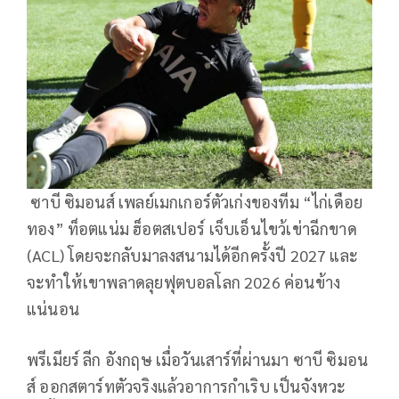
ซาบี ซิมอนส์ เพลย์เมกเกอร์ตัวเก่งของทีม “ไก่เดือย
ทอง” ท็อตแน่ม ฮ็อตสเปอร์ เจ็บเอ็นไขว้เข่าฉีกขาด
(ACL) โดยจะกลับมาลงสนามได้อีกครั้งปี 2027 และ
จะทำให้เขาพลาดลุยฟุตบอลโลก 2026 ค่อนข้าง
แน่นอน
พรีเมียร์ ลีก อังกฤษ เมื่อวันเสาร์ที่ผ่านมา ซาบี ซิมอน
ส์ ออกสตาร์ทตัวจริงแล้วอาการกำเริบ เป็นจังหวะ