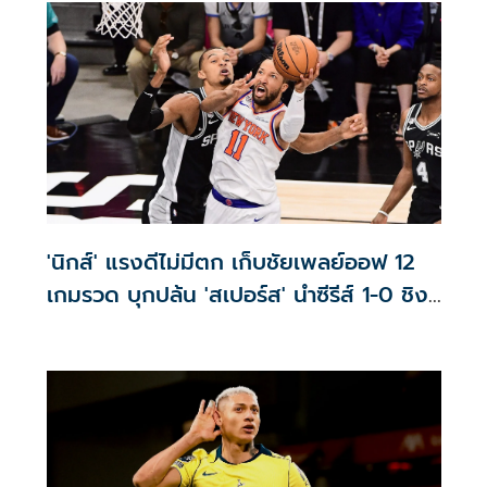
'นิกส์' แรงดีไม่มีตก เก็บชัยเพลย์ออฟ 12
เกมรวด บุกปล้น 'สเปอร์ส' นำซีรีส์ 1-0 ชิงฯ
NBA