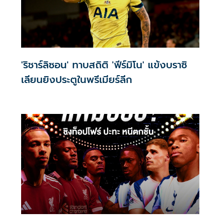
'ริชาร์ลิซอน' ทาบสถิติ 'ฟีร์มิโน' แข้งบราซิ
เลียนยิงประตูในพรีเมียร์ลีก