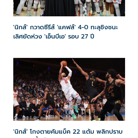
'นิกส์' กวาดซีรีส์ 'แคฟส์' 4-0 ทะลุชิงชนะ
เลิศยัดห่วง 'เอ็นบีเอ' รอบ 27 ปี
'นิกส์' โกงตายคัมแบ็ค 22 แต้ม พลิกปราบ