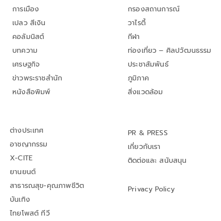
การเมือง
กรองสถานการณ์
เปลว สีเงิน
วาไรตี้
คอลัมนิสต์
กีฬา
บทความ
ท่องเที่ยว – ศิลปวัฒนธรรม
เศรษฐกิจ
ประชาสัมพันธ์
ข่าวพระราชสำนัก
ภูมิภาค
หนังสือพิมพ์
สิ่งแวดล้อม
ต่างประเทศ
PR & PRESS
อาชญากรรม
เกี่ยวกับเรา
X-CITE
ติดต่อและ สนับสนุน
ยานยนต์
สาธารณสุข-คุณภาพชีวิต
Privacy Policy
บันเทิง
ไทยโพสต์ ทีวี