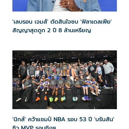
'เลบรอน เจมส์' ตัดสินใจซบ 'ฟิลาเดลเฟีย'
สัญญาสุดถูก 2 ปี 8 ล้านเหรียญ
'นิกส์' คว้าแชมป์ NBA รอบ 53 ปี 'บรันสัน'
ซิว MVP รอบชิงฯ