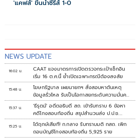
'แคฟส์' ขึ้นนำซีรีส์ 1-0
NEWS UPDATE
CAAT แจงมาตรการเปิดตรวจกระเป๋าเช็กอิน
16:02 น.
เริ่ม 16 ต.ค.นี้ ย้ำเปิดเฉพาะกรณีต้องสงสัย
โฆษกรัฐบาล เผยนายกฯ สั่งสอบหาต้นเหตุ
15:48 น.
ข้อมูลรั่วไหล รับเป็นโอกาสยกระดับความมั่นคง
ปลอดภัยข้อมูลภาครัฐทั้งระบบ
'ธีรุตม์' อดีตอธิบดี สถ. เข้ารับทราบ 6 ข้อหา
15:37 น.
คดีโกงสอบท้องถิ่น สรุปสำนวนส่ง ป.ป.ช.
สัปดาห์หน้า
ได้ฤกษ์เสียที! ก.กลาง รับทราบมติ กสถ. เพิก
15:25 น.
ถอนบัญชีโกงสอบท้องถิ่น 5,925 ราย