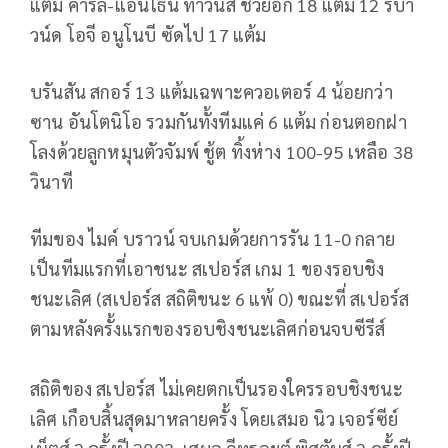
แต้ม คาร์ล-แอนโธนี ทาวน์ส ช่วยอีก 18 แต้ม 12 รีบา
วน์ด โอจี อนูโนบี ซัดไป 17 แต้ม
บรันสัน สกอร์ 13 แต้มเฉพาะควอเตอร์ 4 น้อยกว่า
ซาน อันโตนิโอ รวมกันทั้งทีมแค่ 6 แต้ม ก่อนตอกฝา
โลงด้วยลูกหมุนตัวจัมพ์ ชู้ต ทิ้งห่าง 100-95 เหลือ 38
วินาที
ทีมของ ไมค์ บราวน์ จบเกมด้วยการรัน 11-0 กลาย
เป็นทีมแรกที่เอาชนะ สเปอร์ส เกม 1 ของรอบชิง
ชนะเลิศ (สเปอร์ส สถิติขนะ 6 แพ้ 0) ขณะที่ สเปอร์ส
ตามหลังครั้งแรกของรอบชิงชนะเลิศก่อนจบซีรีส์
สถิติของ สเปอร์ส ไม่เคยตกเป็นรองใครรอบชิงชนะ
เลิศ เกือบสิ้นสุดมาหลายครั้ง โดยเสมอ นิว เจอร์ซีย์