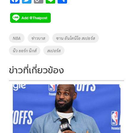
ac
wi
o
n
h
e
tt
p
e
ar
b
er
y
e
o
Li
Tags
NBA
ข่าวบาส
ซาน อันโตนิโอ สเปอร์ส
o
n
นิว ยอร์ก นิกส์
สเปอร์ส
k
k
ข่าวที่เกี่ยวข้อง