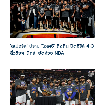
'สเปอร์ส' ปราบ 'โอเคซี' ถึงถิ่น ปิดซีรีส์ 4-3
ลิ่วชิงฯ 'นิกส์' ยัดห่วง NBA