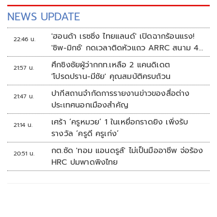
การผสมผสานประวัติศาสตร์แห่งความภาคภูมิใจเข้ากับความ
ร่วมสมัยในปัจจุบัน เช่นเดียวกับหลายสิ่งหลายอย่างในสนามมวย
NEWS UPDATE
แห่งนี้ ที่ยังคงเก็บรักษาอัตลักษณ์ของมวยไทยไว้อย่างเข้มข้น
ด้วยความภาคภูมิใจในความเป็นเวทีมวยไทยที่แท้จริง
'ฮอนด้า เรซซิ่ง ไทยแลนด์' เปิดฉากร้อนแรง!
22:46 น.
'ชิพ-มิกซ์' กดเวลาติดหัวแถว ARRC สนาม 4
ที่มัลดาลิกา
ศึกชิงชัยผู้ว่ากกท.เหลือ 2 แคนดิเดต
21:57 น.
'โปรดปราน-มีชัย' คุณสมบัติครบถ้วน
ปากีสถานจำกัดการรายงานข่าวของสื่อต่าง
21:47 น.
ประเทศนอกเมืองสำคัญ
เศร้า ‘ครูหมวย’ 1 ในเหยื่อกราดยิง เพิ่งรับ
21:14 น.
รางวัล ‘ครูดี ครูเก่ง’
กต.ซัด 'ทอม แอนดรูส์' ไม่เป็นมืออาชีพ จ่อร้อง
20:51 น.
HRC ปมพาดพิงไทย