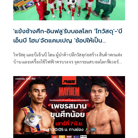
'แข้งช้างศึก-อินฟลู'รับบอลโลก 'ไทวัสดุ'-'บี
เอ็นบี โฮม'จัดแคมเปญ 'ช้อปให้เป็น
แชมป์'เอาใจคอบอล
ไทวัสดุ และบีเอ็นบี โฮม ผู้นำค้าปลีกวัสดุก่อสร้าง สินค้าตกแต่ง
บ้าน และเครื่องใช้ไฟฟ้าครบวงจร จุดกระแสบอลโลกฟีเวอร์
เต็มสูบ เปิดเกมรุก ต้อนรับมหกรรมลูกหนังแห่งปี FIFA World
Cup 2026 คิกออฟแคมเปญ “ช้อปสนั่น เชียร์กระจายลดสูงสุด
70% #ช้อปให้เป็นแชมป์” ชวนแฟนบอลชาวไทยจัดเต็มทุก
อารมณ์เชียร์ พร้อมลุ้นรางวัลรวมมูลค่ากว่า 400,000 บาท งาน
นี้ขนทัพแข้งดังและสายคอนเทนต์ฟุตบอลมาร่วมสร้างสีสันแบบ
ครบทีม นำโดย ช้าง-กฤษดา วงษ์แก้ว อดีตกัปตันฟุตซอลทีม
ชาติไทย พร้อมด้วย 3 แข้งช้างศึกอย่าง นิว-ฐิติพันธ์ พ่วงจันทร์,
เตอร์-วีระเทพ ป้อมพันธุ์ และ ไมค์-ปฏิวัติ คำไหม รวมถึง
แตงโม-พงษ์พิสุทธิ์ ผิวอ่อน ยูทูบเบอร์สายกีฬาชื่อดัง ร่วมปลุก
กระแสเชียร์บอลโลกให้คึกคักก่อนระเบิดศึกการแข่งขันที่ทุกคน