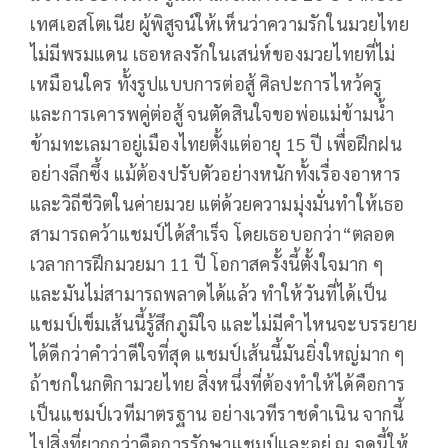
เทศเอสโตเนีย ผู้พิสูจน์ให้เห็นว่าความรักในมวยไทย
ไม่มีพรมแดน เธอหลงรักในเสน่ห์ของมวยไทยที่ไม่
เหมือนใคร ทั้งรูปแบบการต่อสู้ ศิลปะการไหว้ครู
และการเคารพคู่ต่อสู้ จนตัดสินใจขอพ่อแม่ข้ามน้ำ
ข้ามทะเลมาอยู่เมืองไทยตั้งแต่อายุ 15 ปี เพื่อฝึกฝน
อย่างลึกซึ้ง แม้ต้องปรับตัวอย่างหนักทั้งเรื่องอาหาร
และวิถีชีวิตในค่ายมวย แต่ด้วยความมุ่งมั่นทำให้เธอ
สามารถคว้าแชมป์ได้สำเร็จ โดยเธอบอกว่า“ตลอด
เวลาการฝึกมวยมา 11 ปี โอกาสครั้งนี้ตั้งใจมาก ๆ
และมันไม่สามารถพลาดได้แล้ว ทำให้วันที่ได้เป็น
แชมป์เข็มเส้นนี้รู้สึกภูมิใจ และไม่มีคำไหนจะบรรยาย
ได้ดีกว่าคำว่าดีใจที่สุด แชมป์เส้นนี้มันยิ่งใหญ่มาก ๆ
ถ้าชกในกติกามวยไทย สิ่งหนึ่งที่ต้องทำให้ได้คือการ
เป็นแชมป์เวทีมาตรฐาน อย่างเวทีราชดำเนิน จากนี้
ไปสิ่งที่ยากกว่าคือการรักษาแชมป์และอยู่ ณ จุดนี้ให้