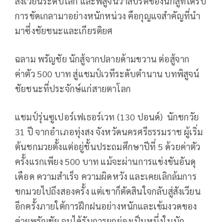
สังเวียนระดับโลก และพิสูจน์ว่าสปิริตของนักสู้ที่ได้รับ
การขัดเกลามาอย่างหนักหน่วง คือกุญแจสำคัญที่นำ
มาซึ่งชัยชนะและเกียรติยศ
ฉลาม พรัญชัย
นักสู้จากปลายด้ามขวาน ต่อสู้จาก
ค่าตัว 500 บาท สู่แชมป์เวทีระดับตำนาน บทพิสูจน์
ชัยชนะที่ประจักษ์แก่สายตาโลก
แชมป์รุ่นซูเปอร์เฟเธอร์เวท (130 ปอนด์)
นักชกวัย
31 ปี จากอำเภอทุ่งสง จังหวัดนครศรีธรรมราช ผู้เริ่ม
ต้นชกมวยตั้งแต่อยู่ชั้นประถมศึกษาปีที่ 5 ด้วยค่าตัว
ครั้งแรกเพียง 500 บาท แม้จะผ่านการแข่งขันอันดุ
เดือด ความสำเร็จ ความผิดหวัง และเคยเลิกล้มการ
ชกมวยไปถึงสองครั้ง แต่เขาก็ตัดสินใจกลับสู่สังเวียน
อีกครั้งภายใต้การฝึกฝนอย่างหนักและเข้มงวดของ
ค่ายพรัญชัย จนได้รับการยกย่องเป็นหนึ่งในนัก