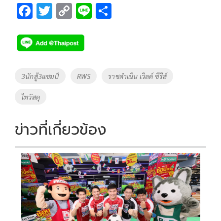
F
T
C
Li
S
ac
wi
o
n
h
e
tt
p
e
ar
b
er
y
e
o
Li
Tags
3นักสู้3แชมป์
RWS
ราชดำเนิน เวิลด์ ซีรีส์
o
n
ไทวัสดุ
k
k
ข่าวที่เกี่ยวข้อง