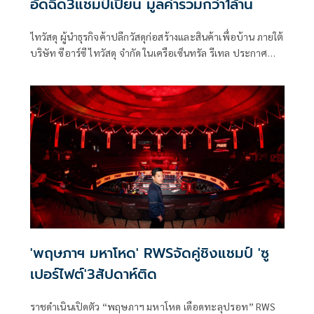
อัดฉีด3แชมป์เปี้ยน มูลค่ารวมกว่า1ล้าน
ไทวัสดุ ผู้นำธุรกิจค้าปลีกวัสดุก่อสร้างและสินค้าเพื่อบ้าน ภายใต้
บริษัท ซีอาร์ซี ไทวัสดุ จำกัด ในเครือเซ็นทรัล รีเทล ประกาศ
ความสำเร็จในการจัดการแข่งขันมวยไทย “Fairtex Fight
Thaiwatsadu Champions Tournament Season 3” รอบชิง
ชนะเลิศ ณ สนามมวยลุมพินี รามอินทรา เรียกเสียงเชียร์กระหึ่ม
จากแฟนมวยไทยทั้งชาวไทยและต่างชาติ รวมถึงลูกค้าไทวัสดุที่
ได้รับเชิญเข้าร่วมเชียร์ติดขอบเวทีมวยอย่างล้นหลาม ท่ามกลาง
บรรยากาศการแข่งขันสุดเข้มข้นและโปรดักชันแสง สี เสียงที่ยิ่ง
ใหญ่ตระการตา โดยไทวัสดุ เป็นผู้สนับสนุนหลักของรายการ
พร้อมมอบเข็มขัดแชมป์ไทวัสดุและเงินรางวัลอัดฉีด รวมมูลค่า
กว่า 1 ล้านบาท แก่นักมวยที่ชนะทั้ง 3 รุ่นน้ำหนัก ได้แก่ ปิ่น
เพชร ม.ราชภัฎโคราช รุ่น 52 กิโลกรัม เมอห์แดด คานซาเดห์ รุ่น
57 กิโลกรัม และแสนศักดิ์ พิมายพงศธร รุ่น 67 กิโลกรัม ซึ่งนอก
เหนือจากรางวัลอันทรงเกียรติที่นักมวยแชมเปี้ยนจะได้รับแล้ว
'พฤษภาฯ มหาโหด' RWSจัดคู่ชิงแชมป์ 'ซู
ยังเป็นการสานฝันสู่เส้นทางเวทีมวยนานาชาติต่อไปในอนาคต
เปอร์ไฟต์'3สัปดาห์ติด
ราชดำเนินเปิดตัว “พฤษภาฯ มหาโหด เดือดทะลุปรอท” RWS