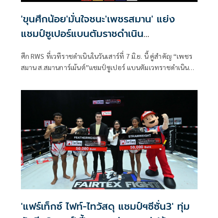
เฝ้ารอคอย
'ขุนศึกน้อย'มั่นใจชนะ'เพชรสมาน' แย่ง
แชมป์ซูเปอร์แบนตัมราชดำเนิน
ศึกRWSเสาร์7มิ.ย.นี้
ศึก RWS ที่เวทีราชดำเนินในวันเสาร์ที่ 7 มิ.ย. นี้ คู่สำคัญ “เพชร
สมาน ส.สมานการ์เม้นต์”แชมป์ซูเปอร์ แบนตัมเวทราชดำเนิน
(122 ปอนด์) จะขึ้นชกป้องกันเข็มขัดแชมป์ครั้งที่ห้ากับผู้ท้าชิง
ก็คือ “ขุนศึกน้อย บูมเด็กเซียน” นักชกจากอำเภอกระนวน
จังหวัดขอนแก่น ซึ่งเป็นแฝดน้องของ ขุนศึกเล็ก บูมเด็กเซียน
เจ้าของตำแหน่งแชมป์ แบนตัมเวทราชดำเนิน ซึ่งหาก “ขุนศึก
น้อย” สามารถพลิกล็อคเอาชนะเพชรสมานและกลายเป็น
แชมป์คนใหม่ได้ก็จะสร้างประวัติศาสตร์หน้าใหม่กลายเป็นนัก
มวยคู่แฝดที่ครองแชมป์เวทีราชดำเนินพร้อมกันอีกด้วย
'แฟร์เท็กซ์ ไฟท์-ไทวัสดุ แชมป์ฯซีซั่น3' ทุ่ม