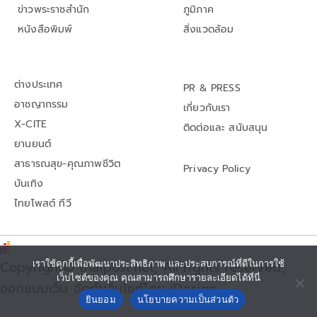
ข่าวพระราชสำนัก
ภูมิภาค
หนังสือพิมพ์
สิ่งแวดล้อม
ต่างประเทศ
PR & PRESS
อาชญากรรม
เกี่ยวกับเรา
X-CITE
ติดต่อและ สนับสนุน
ยานยนต์
สาธารณสุข-คุณภาพชีวิต
Privacy Policy
บันเทิง
ไทยโพสต์ ทีวี
Copyright© thaipost.net, All rights reserved.,
เราใช้คุกกี้เพื่อพัฒนาประสิทธิภาพ และประสบการณ์ที่ดีในการใช้
เว็บไซต์ของคุณ คุณสามารถศึกษารายละเอียดได้ที่นี่
ออกแบบเว็บ จัดทำเว็บไซต์โดย iDesign
ยินยอม
นโยบายความเป็นส่วนตัว