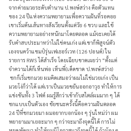
จากค่ายมวยระดับตำนาน ป.พงษ์สว่าง คือตัวแทน
ของ 24 ปีแห่งความพยายามเพื่อความฝันที่รอคอย
เขาเริ่มต้นเส้นทางสังเวียนตั้งแต่วัย 6 ขวบ และใช้
ความพยายามอย่างหนักมาโดยตลอด แม้จะเคยได้
รับคำสบประมาทว่าไม่ใช่คนเก่ง แต่เขาก็พิสูจน์ตัว
เองจนคว้า
แชมป์รุ่นเฟเธอร์เวท (126 ปอนด์) ใน
รายการ
RWS
ได้สำเร็จ โดยเฉียบขาดเผยว่า “ตั้งแต่
จำความได้ก็เห็นพ่อ เห็นพี่(เด็ดขาด ป.พงษ์สว่าง)
ชกก็เริ่มชกมวย ผมคิดเสมอว่าผมไม่ใช่มวยเก่ง
เป็น
มวยโง่ก็ว่าได้
แต่เราเป็นมวยขยันออกอาวุธ
ทำให้การ
แข่งขันทั้ง 3 ไฟต์
ผมรู้สึกว่าเข้ากับสไตล์ผมมาก ๆ
ได้
ชกแบบเป็นตัวเอง ชัยชนะครั้งนี้คือความฝันตลอด
24 ปีที่ชกมวยมา ผมอยากบอกน้อง ๆ รุ่นใหม่ว่า ผม
พยายามมาเยอะมาก ๆ กว่าจะมาถึงจุดนี้ได้ การไม่
หยุดพัฒนา ทำให้ผมมีโอกาสมาถึงจุดนี้ได้ ถ้าน้อง ๆ