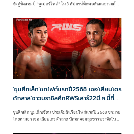
จัดคู่ชิงแชมป์ “ซูเปอร์ไฟต์” ใน 3 สัปดาห์ติดต่อกันและร่วมลุ้น
ขุนศึกเล็ก และ ขุนศึกน้อย สร้างประวัติศาสตร์เป็นคู่แฝดที่ครอง
แชมป์เวทีราชดำเนินพร้อมกัน
'ขุนศึกเล็ก'ชกไฟต์แรกปี2568 เจอ'เลียนโดร
ดักลาส'ชาวบราซิลศึกRWSเสาร์22มี.ค.นี้ที่
ราชดำเนิน
ขุนศึกเล็ก บูมเด็กเซียน ประเดิมสังเวียนไฟต์แรกปี 2568 ชกมวย
ไทยสามยก เจอ เลียนโดร ดักลาส นักชกจอมลุยชาวบราซิลใน
พิกัดแคทช์เวท 119 ปอนด์ ในศึก RWS ในวันเสาร์ที่ 22 มี.ค. นี้ ที่
เวทีราชดำเนิน