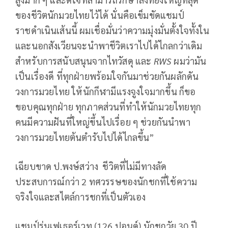
ของชีวิตนักมวยไทยไว้ได้ นั่นคือเข็มขัดแชมป์
ราชดำเนินเส้นนี้ ผมเชื่อมั่นว่าความมุ่งมั่นตั้งใจทั้งใน
และนอกสังเวียนจะนำพาชีวิตเราไปได้ไกลกว่าเดิม
สำหรับการสนับสนุนจากไทวัสดุ และ
RWS
ผมว่ามัน
เป็นเรื่องดี ที่ทุกฝ่ายพร้อมใจกันมาช่วยกันผลักดัน
วงการมวยไทย ให้นักกีฬามีแรงจูงใจมากขึ้น ก็ขอ
ขอบคุณทุกฝ่าย ทุกภาคส่วนที่ทำให้นักมวยไทยทุก
คนมีความฝันที่ใหญ่ขึ้นไปเรื่อย ๆ ช่วยกันนำพา
วงการมวยไทยต้นตำรับไปได้ไกลขึ้น”
เฉียบขาด ป.พงษ์สว่าง ชีวิตที่ไม่มีทางลัด
ประสบการณ์กว่า 2 ทศวรรษของนักชกที่ใช้ความ
จริงใจและสไตล์การชกที่เป็นตัวเอง
แชมป์รุ่นเฟเธอร์เวท (126 ปอนด์)
นักชกวัย 30 ปี