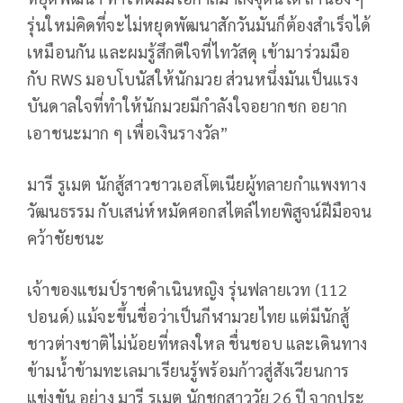
รุ่นใหม่คิดที่จะไม่หยุดพัฒนาสักวันมันก็ต้องสำเร็จได้
เหมือนกัน และผมรู้สึกดีใจที่ไทวัสดุ เข้ามาร่วมมือ
กับ
RWS
มอบโบนัสให้นักมวย ส่วนหนึ่งมันเป็นแรง
บันดาลใจที่ทำให้นักมวยมีกำลังใจอยากชก อยาก
เอาชนะมาก ๆ เพื่อเงินรางวัล”
มารี รูเมต นักสู้สาวชาวเอสโตเนียผู้ทลายกำแพงทาง
วัฒนธรรม กับเสน่ห์หมัดศอกสไตล์ไทยพิสูจน์ฝีมือจน
คว้าชัยชนะ
เจ้าของแชมป์ราชดำเนินหญิง รุ่นฟลายเวท (112
ปอนด์)
แม้จะขึ้นชื่อว่าเป็นกีฬามวยไทย แต่มีนักสู้
ชาวต่างชาติไม่น้อยที่หลงใหล ชื่นชอบ และเดินทาง
ข้ามน้ำข้ามทะเลมาเรียนรู้พร้อมก้าวสู่สังเวียนการ
แข่งขัน อย่าง มารี รูเมต นักชกสาววัย
26
ปี จากประ