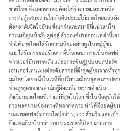
ลีลาอันโดดเด่นของ
‘
มวยไทย
’
หนึ่งในกีฬาประจำ
ชาติไทย ซึ่งนอกจากจะต้องใช้ร่างกายและเทคนิค
การต่อสู้ผสมผสานไปกับศิลปะแม่ไม้มวยไทยแล้ว ยัง
ต้องอาศัยจิตใจอันแข็งแกร่งและสมาธิที่แน่วแน่ใน
การเผชิญหน้ากับคู่ต่อสู้ ด้วยองค์ประกอบเหล่านี้เอง
ทำให้มวยไทยได้รับความนิยมอย่างสูงในหมู่ผู้ชม
และได้รับการยอมรับจากทั่วโลกจนกลายเป็นซอฟต์
พาวเวอร์อันทรงพลัง และยกระดับสู่รูปแบบสปอร์ต
เอนเตอร์เทนเมนต์ระดับสากลที่ดึงดูดผู้ชมจากทั่วทุก
มุมโลก โดยหนึ่งในเวทีที่เปรียบเสมือนจุดหมายปลาย
ทางสูงสุดของเหล่านักสู้คือเวทีมวยราชดำเนิน
สังเวียนมวยไทยที่เก่าแก่ที่สุดในโลก ซึ่งในปัจจุบันได้
ถ่ายทอดผ่านช่องทางที่หลากหลาย ทำให้มียอดผู้ชม
บนแพลตฟอร์มออนไลน์กว่า 2
,
500 ล้านวิว และเข้า
ถึงแฟนกีฬาในกว่า 200 ประเทศทั่วโลก ฉายภาพ