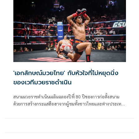
'เอกลักษณ์มวยไทย' กับหัวใจที่ไม่หยุดนิ่ง
ของเวทีมวยราชดำเนิน
สนามมวยราชดำเนินเฉลิมฉลองปีที่ 80 ปีของการก่อตั้งสนาม
ด้วยการสร้างกระแสฮือฮาจากผู้ชมทั้งชาวไทยและต่างประเทศ
ในการเปิดตัว Immersive Muay Thai เทคโนโลยีการฉาย
ภาพเสมือนจริงบนโดมคอนกรีตเหนือเวทีสุดตระการตา
เป็นการพบกันครั้งแรกระหว่างความล้ำสมัยของระบบแสงสี
เสียงกับโครงสร้างที่ผ่านเวลายาวนานมากว่าเจ็ดสิบปี เสมือน