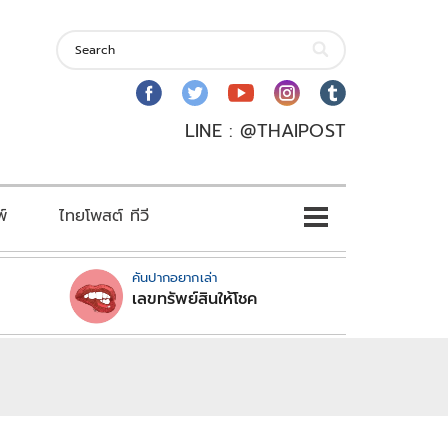
LINE : @THAIPOST
พ์
ไทยโพสต์ ทีวี
คันปากอยากเล่า
เลขทรัพย์สินให้โชค