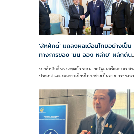
'สีหศักดิ์' แถลงผลเยือนไทยอย่างเป็น
ทางการของ 'มิน ออง หล่าย' ผลักดัน
เมียนมากลับสู่อาเซียน
นายสีหศักดิ์ พวงเกตุแก้ว รองนายกรัฐมนตรีและรมว.ต่า
ประเทศ แถลงผลการเยือนไทยอย่างเป็นทางการของนา
ยมิน ออง หล่าย ประธานาธิบดีแห่งสาธารณรัฐแห่งสห
เมียนมาว่า การเยือนครั้งนี้เกิดขึ้นในช่วงเปลี่ยนผ่านทาง
เมืองของเมียนมา ซึ่งไทยมองว่าเป็นช่วงเวลาสำคัญในกา
ผลักดันความร่วมมือทั้งในระดับทวิภาคีและระดับภูมิภา