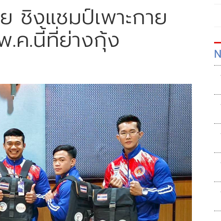
ทย ชิงแชมป์เพาะกาย
ค.นี้ที่ย่างกุ้ง
N