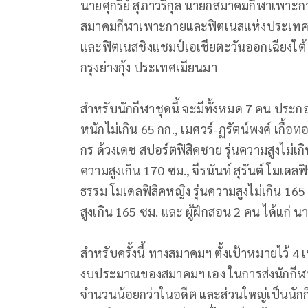
นายศุกรีย์ สุภาวรีกุล นายกสมาคมกีฬาเพาะ
สมาคมกีฬาเพาะกายและฟิตเนสแห่งประเทศไท
และฟิตเนสชิงแชมป์เอเชียตะวันออกเฉียงใต้ คร
กรุงย่างกุ้ง ประเทศเมียนมา
สำหรับนักกีฬาชุดนี้ จะมีทั้งหมด 7 คน ประกอ
หนักไม่เกิน 65 กก., เมศวร์-ฏรัตน์พงศ์ เกื้อ
กร ด้วงเดช สปอร์ตฟิสิคชาย รุ่นความสูงไม่เก
ความสูงเกิน 170 ซม., จีรนันท์ สุรันต์ โมเดลฟิ
ธรรม โมเดลฟิสิคหญิง รุ่นความสูงไม่เกิน 16
สูงเกิน 165 ซม. และ ผู้ฝึกสอน 2 คน ได้แก่
สำหรับครั้งนี้ ทางสมาคมฯ ตั้งเป้าหมายไว้ 
งบประมาณของสมาคมฯ เอง ในการส่งนักกีฬาไป
จำนวนน้อยกว่าในอดีต และส่วนใหญ่เป็นนักกึฬา