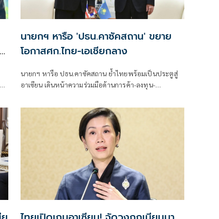
นายกฯ หารือ 'ปธน.คาซัคสถาน' ขยาย
ิต
โอกาสศก.ไทย-เอเชียกลาง
นายกฯ หารือ ปธน.คาซัคสถาน ย้ำไทยพร้อมเป็นประตูสู่
ุ่ม
อาเซียน เดินหน้าความร่วมมือด้านการค้า-ลงทุน-
น
เทคโนโลยี-ท่องเที่ยว ขยายโอกาสเศรษฐกิจไทย–เอเชีย
กลาง
ีย
ไทยเปิดเกมอาเซียน! จัดวงถกเมียนมา