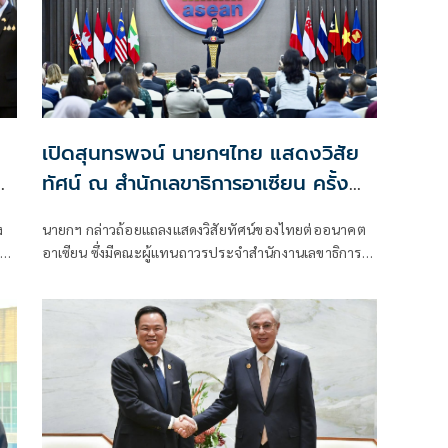
เปิดสุนทรพจน์ นายกฯไทย แสดงวิสัย
ทัศน์ ณ สำนักเลขาธิการอาเซียน ครั้ง
แรกในรอบ 17 ปี
ง
นายกฯ กล่าวถ้อยแถลงแสดงวิสัยทัศน์ของไทยต่ออนาคต
อาเซียน ซึ่งมีคณะผู้แทนถาวรประจำสำนักงานเลขาธิการ
ภาพ
อาเซียน และนักการทูตที่สนใจเข้าร่วม กว่า 100 ประเทศ
การ
ร
ค