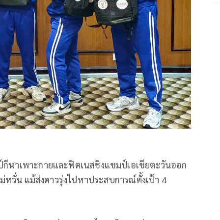
มป์กีฬาเพาะกายและฟิตเนสชิงแชมป์เอเชียตะวันออก
ฯ ไม่หวั่น แม้ส่งดาวรุ่งไปหาประสบการณ์ตั้งเป้า 4