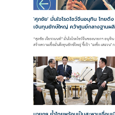
'ศุภชัย' มั่นใจโรดโชว์จีนอนุทิน ไทยดึง
เงินทุนยักษ์ใหญ่ คว้าศูนย์กลางฐานผล
อาเซียน
“ศุภชัย เจียรวนนท์” มั่นใจโรดโชว์จีนของนายกฯ อนุทิน
สร้างความเชื่อมั่นดึงทุนยักษ์ใหญ่ ชี้เป้า "ฉงชิ่ง-เสฉวน" กล
ไฮเทค เซมิคอนดักเตอร์ อิเล็กทรอนิกส์ เสริมไทยทวงฐา
ผลิตอนาคตอาเซียน
นายกฯ ย้ำไทยพร้อมเป็นสะพานเชื่อมเม