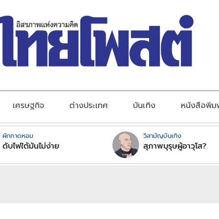
เศรษฐกิจ
ต่างประเทศ
บันเทิง
หนังสือพิม
ผักกาดหอม
วิสามัญบันเทิง
ดับไฟใต้มันไม่ง่าย
สุภาพบุรุษผู้อาวุโส?