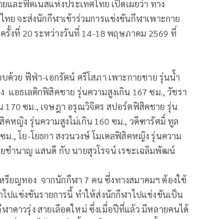
กายและฟิตเนสแห่งประเทศไทย เปิดเผยว่า ทาง
ย จะส่งนักกีฬาเข้าร่วมการแข่งขันกีฬาเพาะกาย
ั้งที่ 20 ระหว่างวันที่ 14-18 พฤษภาคม 2569 ที่
บด้วย ฟีฟ่า-เอกรัตน์ ศรีโสภา เพาะกายชาย รุ่นน้ำ
ทอง แอธเลติกฟิสิคชาย รุ่นความสูงเกิน 167 ซม., วัชรา
ิน 170 ซม., เจษฎา อรุณวิจิตร สปอร์ตฟิสิคชาย รุ่น
สิคหญิง รุ่นความสูงไม่เกิน 160 ซม., วดีฑารัศมิ์ ทูล
5 ซม., โย-โยธกา สงวนวงษ์ โมเดลฟิสิคหญิง รุ่นความ
 นายชำนาญ แสนดี กับ นายสุวโรจน์ เรขะเฉลิมพัฒน์
4 เหรียญทอง จากนักกีฬา 7 คน ซึ่งทางสมาคมฯ ต้องใช้
แข่งขันรายการนี้ ทำให้ส่งนักกีฬาไปแข่งขันเป็น
ดาวรุ่ง สายเลือดใหม่ ซึ่งเมื่อปีที่แล้ว มีหลายคนได้