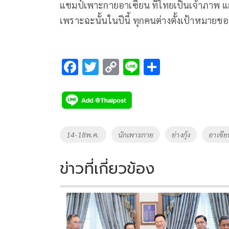
แชมป์เพาะกายอาเซียน ที่ไทยเป็นเจ้าภาพ แ
เพราะฉะนั้นในปีนี้ ทุกคนต่างตั้งเป้าหมายขอ
F
T
C
Li
S
ac
wi
o
n
h
e
tt
p
e
ar
b
er
y
e
o
Li
Tags
14-18พ.ค.
นักเพาะกาย
ย่างกุ้ง
อาเซีย
o
n
k
k
ข่าวที่เกี่ยวข้อง