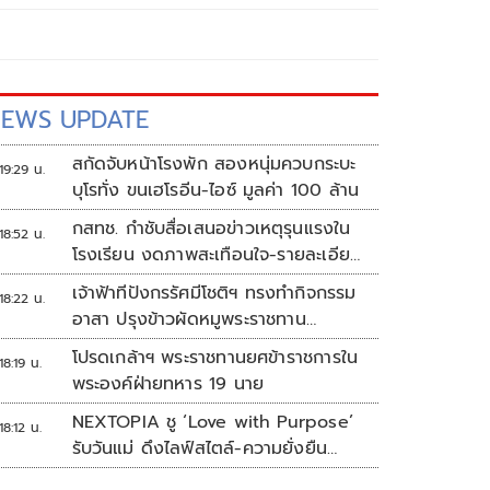
EWS UPDATE
สกัดจับหน้าโรงพัก สองหนุ่มควบกระบะ
19:29 น.
บุโรทั่ง ขนเฮโรอีน-ไอซ์ มูลค่า 100 ล้าน
กสทช. กำชับสื่อเสนอข่าวเหตุรุนแรงใน
18:52 น.
โรงเรียน งดภาพสะเทือนใจ-รายละเอียด
เสี่ยงเลียนแบบ
เจ้าฟ้าทีปังกรรัศมีโชติฯ ทรงทำกิจกรรม
18:22 น.
อาสา ปรุงข้าวผัดหมูพระราชทาน
ประชาชน
โปรดเกล้าฯ พระราชทานยศข้าราชการใน
18:19 น.
พระองค์ฝ่ายทหาร 19 นาย
NEXTOPIA ชู ‘Love with Purpose’
18:12 น.
รับวันแม่ ดึงไลฟ์สไตล์-ความยั่งยืน
สร้างประสบการณ์ช้อปปิงมีความหมาย