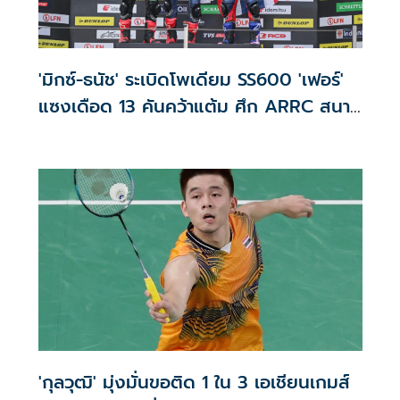
'มิกซ์-ธนัช' ระเบิดโพเดียม SS600 'เฟอร์'
แซงเดือด 13 คันคว้าแต้ม ศึก ARRC สนาม
4
'กุลวุฒิ' มุ่งมั่นขอติด 1 ใน 3 เอเชียนเกมส์