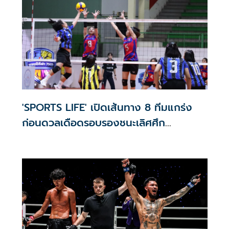
'SPORTS LIFE' เปิดเส้นทาง 8 ทีมแกร่ง
ก่อนดวลเดือดรอบรองชนะเลิศศึก
'วอลเลย์บอลนักเรียน แชมป์กีฬา 7HD
2026'