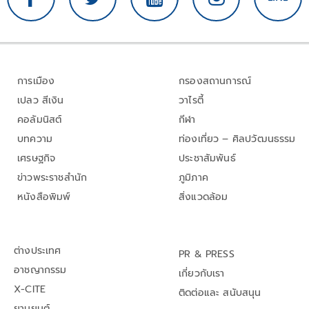
การเมือง
กรองสถานการณ์
เปลว สีเงิน
วาไรตี้
คอลัมนิสต์
กีฬา
บทความ
ท่องเที่ยว – ศิลปวัฒนธรรม
เศรษฐกิจ
ประชาสัมพันธ์
ข่าวพระราชสำนัก
ภูมิภาค
หนังสือพิมพ์
สิ่งแวดล้อม
ต่างประเทศ
PR & PRESS
อาชญากรรม
เกี่ยวกับเรา
X-CITE
ติดต่อและ สนับสนุน
ยานยนต์