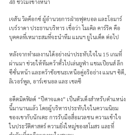
48 ชั่วโมงข้างหน้า
เจสัน วิลค็อกซ์ ผู้อำนวยการฝ่ายฟุตบอล และโอมาร์
เบร์ราดา ประธานบริหาร เชื่อว่า ไมเคิล คาร์ริค คือ
บุคคลที่เหมาะสมที่จะนำทีม แมนฯ ยูไนเต็ด ต่อไป
หลังจากทำผลงานได้อย่างน่าประทับใจใน 15 เกมที่
ผ่านมา ช่วยให้ทีมคว้าตั๋วไปเล่นยูฟ่า แชมเปียนส์ ลีก
ซีซั่นหน้า และคว้าชัยชนะเหนือคู่อริอย่าง แมนฯ ซิตี,
ลิเวอร์พูล, อาร์เซนอล และ เชลซี
อดีตมิดฟิลด์ “ปีศาจแดง” เป็นตัวเต็งสำหรับตำแหน่ง
นี้มานานแล้ว โดยผู้บริหารประทับใจในความนิยม
ของเขากับนักเตะ การรับมือสื่อมวลชน ความเข้าใจ
ในประวัติศาสตร์ ความยิ่งใหญ่ของสโมสร และที่