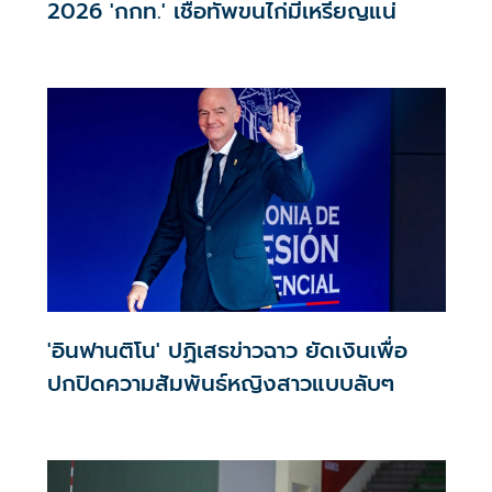
2026 'กกท.' เชื่อทัพขนไก่มีเหรียญแน่
'อินฟานติโน' ปฏิเสธข่าวฉาว ยัดเงินเพื่อ
ปกปิดความสัมพันธ์หญิงสาวแบบลับๆ