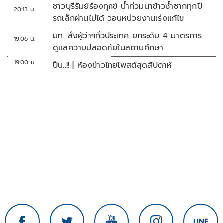
ชาวบุรีรัมย์ร้องทุกข์ น้ำท่วมนาข้าวซ้ำซากทุกปี
20:13 น.
รถเล็กผ่านไม่ได้ วอนหน่วยงานเร่งแก้ไข
มท. สั่งผู้ว่าฯทั่วประเทศ ยกระดับ 4 มาตรการ
19:06 น.
ดูแลความปลอดภัยในสถานศึกษา
19:00 น.
ปืน..!! | ห้องข่าวไทยโพสต์สุดสัปดาห์