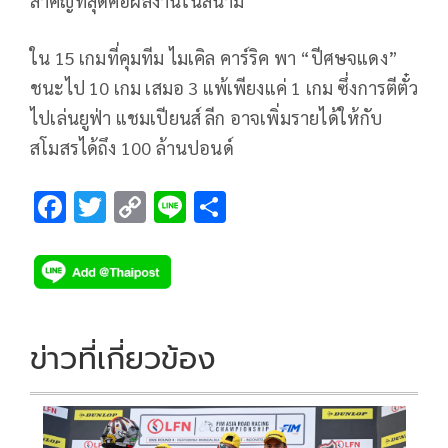
สำคัญที่สุดคือผลงานในสนาม
ใน 15 เกมที่คุมทีม ไมเคิล คาร์ริค พา “ปีศษจแดง”
ชนะไป 10 เกม เสมอ 3 แพ้เพียงแค่ 1 เกม ซึ่งการตีตั๋ว
ไปเล่นยูฟ่า แชมเปียนส์ ลีก อาจเพิ่มรายได้ให้กับ
สโมสรได้ถึง 100 ล้านปอนด์
F
T
C
Li
S
ac
wi
o
n
h
e
tt
p
e
ar
b
er
y
e
o
Li
ข่าวที่เกี่ยวข้อง
o
n
k
k