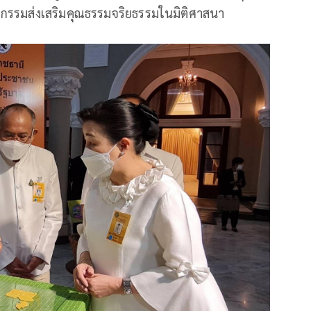
จกรรมส่งเสริมคุณธรรมจริยธรรมในมิติศาสนา