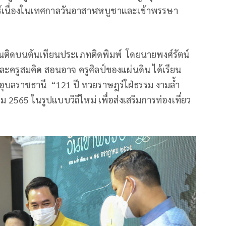
ธ์เนื่องในเทศกาลวันอาสาฬหบูชาและเข้าพรรษา
ียนติดบนต้นเทียนประเภทติดพิมพ์ โดยนายพงศ์รัตน์
 และครูสมคิด สอนอาจ ครูศิลป์ของแผ่นดิน ได้เรียน
ุบลราชธานี “121 ปี ทวยราษฎร์ใฝ่ธรรม งามล้ำ
 2565 ในรูปแบบวิถีใหม่ เพื่อส่งเสริมการท่องเที่ยว