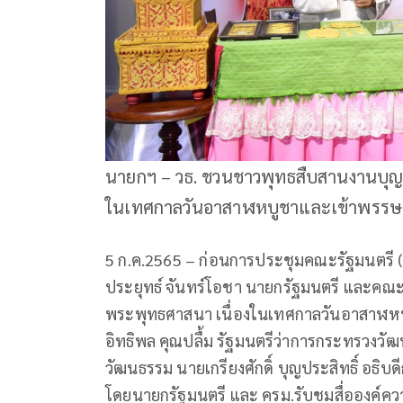
นายกฯ – วธ. ชวนชาวพุทธสืบสานงานบุญ
ในเทศกาลวันอาสาฬหบูชาและเข้าพรรษา
5 ก.ค.2565 – ก่อนการประชุมคณะรัฐมนตรี (ค
ประยุทธ์ จันทร์โอชา นายกรัฐมนตรี และคณะร
พระพุทธศาสนา เนื่องในเทศกาลวันอาสาฬหบ
อิทธิพล คุณปลื้ม รัฐมนตรีว่าการกระทรวงว
วัฒนธรรม นายเกรียงศักดิ์ บุญประสิทธิ์ อธิ
โดยนายกรัฐมนตรี และ ครม.รับชมสื่อองค์ความ