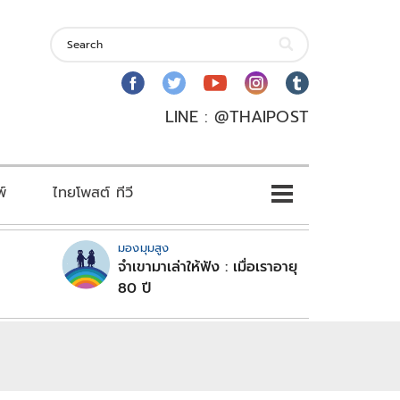
LINE : @THAIPOST
พ์
ไทยโพสต์ ทีวี
มองมุมสูง
จำเขามาเล่าให้ฟัง : เมื่อเราอายุ
80 ปี