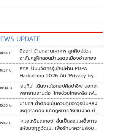
EWS UPDATE
ฮือฮา! ม้าบุกงานเผาศพ ลูกศิษย์ร่วม
16:44 น.
อาลัยครูฝึกสอนม้าแสดงเมืองอ่างทอง
สคส. ปั้นนวัตกรรุ่นใหม่ผ่าน PDPA
16:37 น.
Hackathon 2026 ดัน ‘Privacy by
Design for all’ สู่โซลูชันคุ้มครอง
'อนุทิน' เดินงานโอทอปศิลปาชีพ บอกจะ
16:04 น.
ข้อมูลส่วนบุคคลที่ใช้ได้จริง
พยายามสานต่อ 'ไทยช่วยไทยพลัส เฟส
2'
นายกฯ ย้ำต้องเน้นควบคุมอาวุธปืนหลัง
15:55 น.
เหตุกราดยิง แก้กฎหมายให้เข้มงวด ตั้ง
ด่านตรวจเพิ่ม
'หมอเหรียญทอง' ลั่นเป็นจอมเผด็จการ
15:42 น.
แห่งมงกุฎวัฒนะ เพื่อรักษาความสงบ