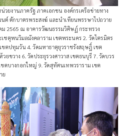
หน่วยงานภาครัฐ ภาคเอกชน องค์กรเครือข่ายทาง
ธมนต์ ตักบาตรพระสงฆ์ และนำเทียนพรรษาไปถวาย
าคม 2565 ณ อาคารวัฒนธรรมวิศิษฏ์ กระทรวง
เชตุพนวิมลมังคลาราม เขตพระนคร 2. วัดไตรมิตร
เขตปทุมวัน 4. วัดมหาธาตุยุวราชรังสฤษฎิ์ เขต
วยขวาง 6. วัดประยุรวงศาวาส เขตธนบุรี 7. วัดบวร
 เขตบางกอกใหญ่ 9. วัดสุทัศนเทพวราราม เขต
่าย