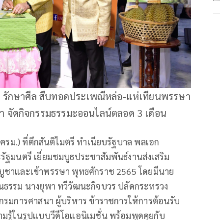
 รักษาศีล สืบทอดประเพณีหล่อ-แห่เทียนพรรษา
 จัดกิจกรรมธรรมะออนไลน์ตลอด 3 เดือน
รม.) ที่ตึกสันติไมตรี ทำเนียบรัฐบาล พลเอก
ัฐมนตรี เยี่ยมชมบูธประชาสัมพันธ์งานส่งเสริม
ูชาและเข้าพรรษา พุทธศักราช 2565 โดยมีนาย
ัฒนธรรม นางยุพา ทวีวัฒนะกิจบวร ปลัดกระทรวง
บดีกรมการศาสนา ผู้บริหาร ข้าราชการให้การต้อนรับ
รู้ในรูปแบบวีดีโอแอนิเมชั่น พร้อมพูดคุยกับ