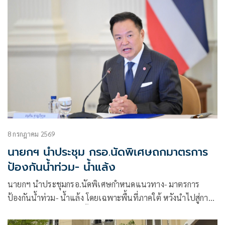
8 กรกฎาคม 2569
นายก​ฯ​ นำประชุม กรอ.นัดพิเศษถกมาตรการ
ป้องกันน้ำท่วม- น้ำแล้ง
นายก​ฯ​ นำประชุมกรอ.นัดพิเศษกำหนดแนวทาง​- มาตรการ​
ป้องกันน้ำท่วม- น้ำแล้ง โดยเฉพาะพื้นที่ภาคใต้ หวังนำไปสู่การ
ปฏิบัติ​ทันทวงที​ โอดน้ำกั้นไม่ได้นั่น​คือธรรมชาติ​ แต่ต้องสร้าง
ความพร้อม