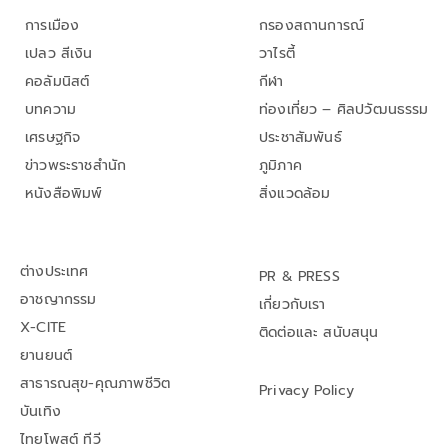
การเมือง
กรองสถานการณ์
เปลว สีเงิน
วาไรตี้
คอลัมนิสต์
กีฬา
บทความ
ท่องเที่ยว – ศิลปวัฒนธรรม
เศรษฐกิจ
ประชาสัมพันธ์
ข่าวพระราชสำนัก
ภูมิภาค
หนังสือพิมพ์
สิ่งแวดล้อม
ต่างประเทศ
PR & PRESS
อาชญากรรม
เกี่ยวกับเรา
X-CITE
ติดต่อและ สนับสนุน
ยานยนต์
สาธารณสุข-คุณภาพชีวิต
Privacy Policy
บันเทิง
ไทยโพสต์ ทีวี