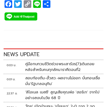
F
T
C
Li
S
ac
wi
o
n
h
e
tt
p
e
ar
b
er
y
e
o
Li
o
n
k
k
NEWS UPDATE
คู่มือทบทวนชีวิตช่วงพระเสาร์จร(7)เดินถอย
0:03 น.
หลังสำหรับคนทุกลัคนาราศีตอนที่2
สอบท้องถิ่น-ฮั้วสว.-ผลงานไม่ออก บั่นทอนเชื่อ
0:01 น.
มั่น'รัฐบาลอนุทิน'
'ลิโอเนล เมสซี' สูญเสียคุณพ่อ 'ฮอร์เก' จากไป
22:37 น.
อย่างสงบในวัย 68 ปี
'ไทย' เปิดบ้านชนะ 'เมียนมา' 2-0 จาก 2 จุด