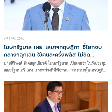
7 ตุลาคม 2568
โฆษกรัฐบาล เผย 'เลขาฯกฤษฎีกา' ชี้โยกงบ
กลางฯฉุกเฉิน ใช้คนละครึ่งพลัส ไม่ขัด
กฎหมาย
นายสิริพงศ์ อังคสกุลเกียรติ โฆษกรัฐบาล เปิดเผยว่า ในที่ประชุม
คณะรัฐมนตรี (ครม.) ระหว่างที่มีพิจารณาวาระกระตุ้นเศรษฐกิจ
ของรัฐบาลในโครงการคนละครึ่งพลัสได้มีการสอบถามเรื่องของ
ข้อกังวลในเรื่องของการใช้งบกลางรายการสำรองจ่ายกรณีฉุกเฉิน
และจำเป็นเร่งด่วน