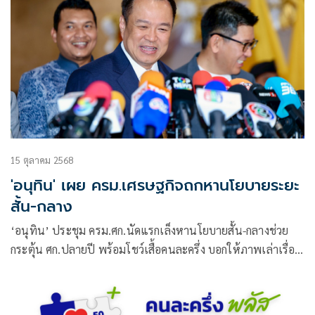
15 ตุลาคม 2568
'อนุทิน' เผย ครม.เศรษฐกิจถกหานโยบายระยะ
สั้น-กลาง
‘อนุทิน’ ประชุม ครม.ศก.นัดแรกเล็งหานโยบายสั้น-กลางช่วย
กระตุ้น ศก.ปลายปี พร้อมโชว์เสื้อคนละครึ่ง บอกให้ภาพเล่าเรื่อง
หลังเปิดให้ร้านค้าลงทะเบียนวันแรก