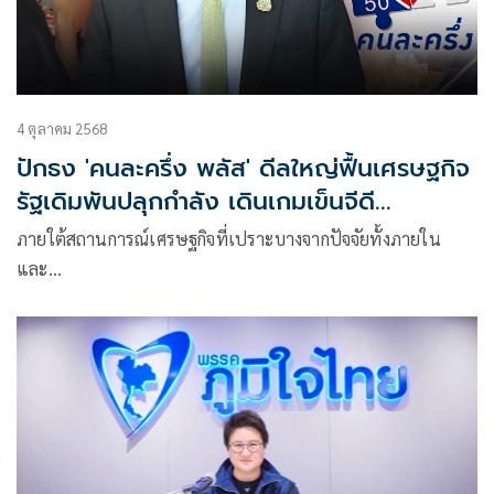
4 ตุลาคม 2568
ปักธง 'คนละครึ่ง พลัส' ดีลใหญ่ฟื้นเศรษฐกิจ
รัฐเดิมพันปลุกกำลัง เดินเกมเข็นจีดี
พีQ4/68โตพ้นหล่ม
ภายใต้สถานการณ์เศรษฐกิจที่เปราะบางจากปัจจัยทั้งภายใน
และ…