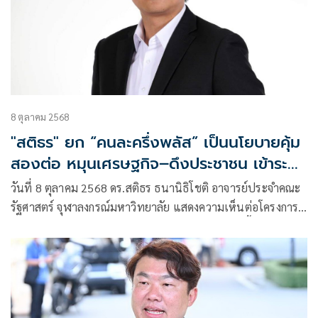
8 ตุลาคม 2568
"สติธร" ยก “คนละครึ่งพลัส” เป็นนโยบายคุ้ม
สองต่อ หมุนเศรษฐกิจ–ดึงประชาชน เข้าระบบ
ภาษี
วันที่ 8 ตุลาคม 2568 ดร.สติธร ธนานิธิโชติ อาจารย์ประจำคณะ
รัฐศาสตร์ จุฬาลงกรณ์มหาวิทยาลัย แสดงความเห็นต่อโครงการ
“คนละครึ่งพลัส” ซึ่งเริ่มดำเนินการในเดือนตุลาคมนี้ว่า ถือ
เป็นการต่อยอดนโยบายที่ประชาชนคุ้นเคยอยู่แล้ว