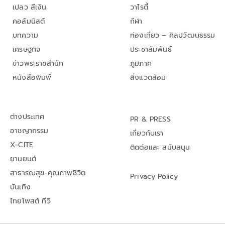
เปลว สีเงิน
วาไรตี้
คอลัมนิสต์
กีฬา
บทความ
ท่องเที่ยว – ศิลปวัฒนธรรม
เศรษฐกิจ
ประชาสัมพันธ์
ข่าวพระราชสำนัก
ภูมิภาค
หนังสือพิมพ์
สิ่งแวดล้อม
ต่างประเทศ
PR & PRESS
อาชญากรรม
เกี่ยวกับเรา
X-CITE
ติดต่อและ สนับสนุน
ยานยนต์
สาธารณสุข-คุณภาพชีวิต
Privacy Policy
บันเทิง
ไทยโพสต์ ทีวี