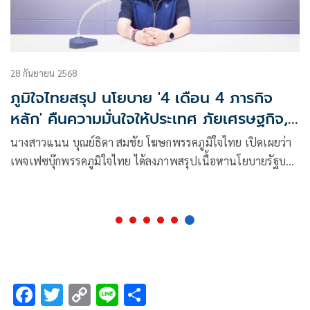
28 กันยายน 2568
ภูมิใจไทยสรุป นโยบาย '4 เดือน 4 ภารกิจ
หลัก' คืนความมั่นใจให้ประเทศ ภัยเศรษฐกิจ,
ภัยความมั่นคง, ภัยธรรมชาติ, ภัยสังคม
นางสาวแนน บุณย์ธิดา สมชัย โฆษกพรรคภูมิใจไทย เปิดเผยว่า
เพจเฟซบุ๊กพรรคภูมิใจไทย ได้ลงภาพสรุปเนื้อหานโยบายรัฐบาล
นายอ
F
T
C
Li
S