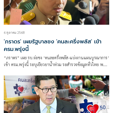
6 ตุลาคม 2568
'ภราดร' เผยรัฐบาลชง 'คนละครึ่งพลัส' เข้า
ครม.พรุ่งนี้
“ภราดร” เผย รบ.จ่อชง ‘คนละครึ่งพลัส-แบ่งงานแผนบูรณาการ’
เข้า ครม.พรุ่งนี้ ระบุเยียวยาน้ำท่วม รอสำรวจข้อมูลทั่วไทย พ.ค.-
ก.ย. คาด ใช้งบหลายพันล้าน