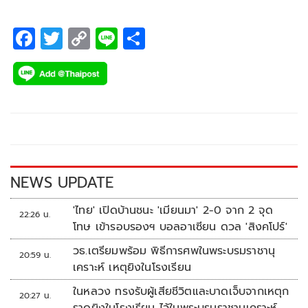
F
T
C
Li
S
ac
wi
o
n
h
e
tt
p
e
ar
b
er
y
e
o
Li
o
n
k
k
NEWS UPDATE
'ไทย' เปิดบ้านชนะ 'เมียนมา' 2-0 จาก 2 จุด
22:26 น.
โทษ เข้ารอบรองฯ บอลอาเซียน ดวล 'สิงคโปร์'
วธ.เตรียมพร้อม พิธีการศพในพระบรมราชานุ
20:59 น.
เคราะห์ เหตุยิงในโรงเรียน
ในหลวง ทรงรับผู้เสียชีวิตและบาดเจ็บจากเหตุก
20:27 น.