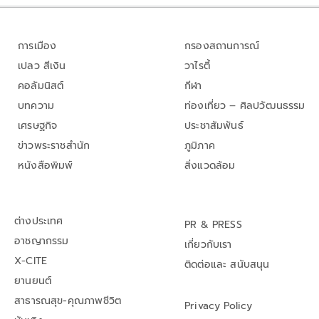
การเมือง
กรองสถานการณ์
เปลว สีเงิน
วาไรตี้
คอลัมนิสต์
กีฬา
บทความ
ท่องเที่ยว – ศิลปวัฒนธรรม
เศรษฐกิจ
ประชาสัมพันธ์
ข่าวพระราชสำนัก
ภูมิภาค
หนังสือพิมพ์
สิ่งแวดล้อม
ต่างประเทศ
PR & PRESS
อาชญากรรม
เกี่ยวกับเรา
X-CITE
ติดต่อและ สนับสนุน
ยานยนต์
สาธารณสุข-คุณภาพชีวิต
Privacy Policy