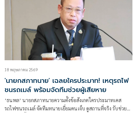
18 พฤษภาคม 2569
'นายกสภาทนาย' เฉลยใครประมาท! เหตุรถไฟ
ชนรถเมล์ พร้อมจัดทีมช่วยผู้เสียหาย
‘ธนพล’ นายกสภาทนายความตั้งข้อสังเกตใครประมาทเคส
รถไฟชนรถเมล์ จัดทีมทนายเยี่ยมคนเจ็บ ดูสถานที่จริง รับช่วย
เหลือเคสนี้ทุกคน รับเป็นตัวกลางเจรจรค่าเสียหายจาก ‘รฟท.-
ขสมก.’