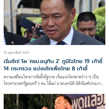
25 กุมภาพันธ์ 2569
เริ่มชัด! โผ 'ครม.อนุทิน 2' ภูมิใจไทย 19 เก้าอี้
14 กระทรวง แบ่งเค้กเพื่อไทย 8 เก้าอี้
ความเคลื่อนไหวการจัดตั้งรัฐบาล เริ่มแบ่งโควตาคร่าว ๆ เป็น
โควตานายกรัฐมนตรี 5 คน ได้แก่ นายเอกนิติ นิติทัณฑ์ประภาศ
รองนายกรัฐมนตรี และรัฐมนตรีว่าการกระทรวงการคลัง นายสีห
ศักดิ์ พวงเกตุแก้ว รองนายกรัฐมนตรี