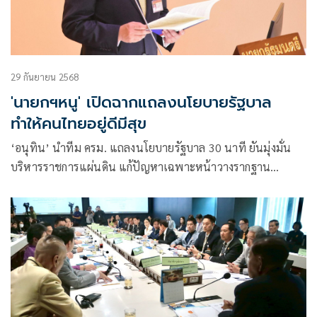
29 กันยายน 2568
'นายกฯหนู' เปิดฉากแถลงนโยบายรัฐบาล
ทำให้คนไทยอยู่ดีมีสุข
‘อนุทิน’ นำทีม ครม. แถลงนโยบายรัฐบาล 30 นาที ยันมุ่งมั่น
บริหารราชการแผ่นดิน แก้ปัญหาเฉพาะหน้าวางรากฐาน
ประเทศ ชูคนละครึ่งลดรายจ่าย เร่งดับไฟสงครามไทย-กัมพูชา
ประกาศชัดล้มกาสิโน