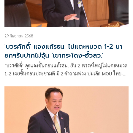
29 กันยายน 2568
'บวรศักดิ์' แจงแก้รธน. ไม่แตะหมวด 1-2 นา
ยกฯรับปากไม่จุ้น 'เขากระโดง-ฮั้วสว.'
‘บวรศักดิ์’ ลุกแจงขั้นตอนแก้รธน. ยัน 2 พรรคใหญ่ไม่แตะหมวด
1-2 เผยขั้นตอนประชามติ มี 2 คำถามพ่วง ปมเลิก MOU ไทย-
เขมร ต้องถามปชช. จ่อแก้กม.อำนาจ ปปง. สกัดใช้เป็นเครื่องมือ
ทางการเมือง