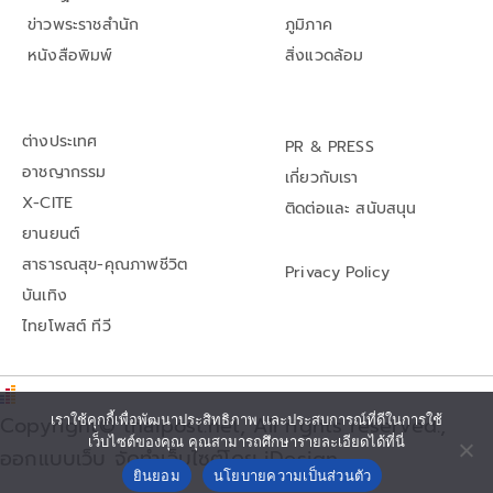
ข่าวพระราชสำนัก
ภูมิภาค
หนังสือพิมพ์
สิ่งแวดล้อม
ต่างประเทศ
PR & PRESS
อาชญากรรม
เกี่ยวกับเรา
X-CITE
ติดต่อและ สนับสนุน
ยานยนต์
สาธารณสุข-คุณภาพชีวิต
Privacy Policy
บันเทิง
ไทยโพสต์ ทีวี
Copyright© thaipost.net, All rights reserved.,
เราใช้คุกกี้เพื่อพัฒนาประสิทธิภาพ และประสบการณ์ที่ดีในการใช้
เว็บไซต์ของคุณ คุณสามารถศึกษารายละเอียดได้ที่นี่
ออกแบบเว็บ จัดทำเว็บไซต์โดย iDesign
ยินยอม
นโยบายความเป็นส่วนตัว