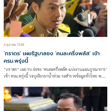
6 ตุลาคม 2568
'ภราดร' เผยรัฐบาลชง 'คนละครึ่งพลัส' เข้า
ครม.พรุ่งนี้
“ภราดร” เผย รบ.จ่อชง ‘คนละครึ่งพลัส-แบ่งงานแผนบูรณาการ’
เข้า ครม.พรุ่งนี้ ระบุเยียวยาน้ำท่วม รอสำรวจข้อมูลทั่วไทย พ.ค.-
ก.ย. คาด ใช้งบหลายพันล้าน