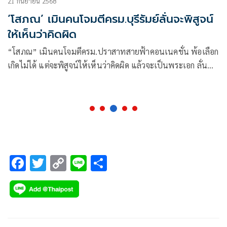
21 กันยายน 2568
‘โสภณ’ เมินคนโจมตีครม.บุรีรัมย์ลั่นจะพิสูจน์
ให้เห็นว่าคิดผิด
“โสภณ” เมินคนโจมตีครม.ปราสาทสายฟ้าคอนเนคชั่น พ้อเลือก
เกิดไม่ได้ แต่จะพิสูจน์ให้เห็นว่าคิดผิด แล้วจะเป็นพระเอก ลั่น
“ภูมิใจไทย” ไม่ใช่พรรคเฉพาะกิจ ต้องทำตามกฎหมาย มั่นใจยุบ
สภาใน 4 เดือน ควบคู่แก้ปัญหาให้ประชาชน ตัดพ้อ ยังไม่ทันทำ
อะไร แต่ถูกตั้งฉายา “โสภณ เขากระโดง”
F
T
C
Li
S
ac
wi
o
n
h
e
tt
p
e
ar
b
er
y
e