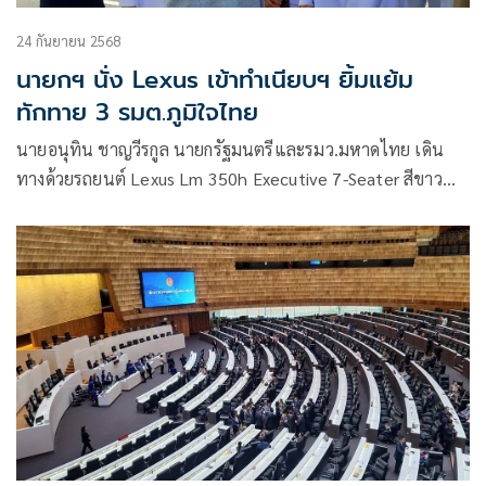
24 กันยายน 2568
นายกฯ นั่ง Lexus เข้าทำเนียบฯ ยิ้มแย้ม
ทักทาย 3 รมต.ภูมิใจไทย
นายอนุทิน ชาญวีรกูล นายกรัฐมนตรีและรมว.มหาดไทย เดิน
ทางด้วยรถยนต์ Lexus Lm 350h Executive 7-Seater สีขาว
ทะเบียน พม 28 กรุงเทพมหานคร เข้าทำเนียบรัฐบาล เมื่อมาถึง
ได้ทักทาย นายไชยชนก ชิดชอบ รมว.ดิจิทัลเพื่อเศรษฐกิจและ
สังคม