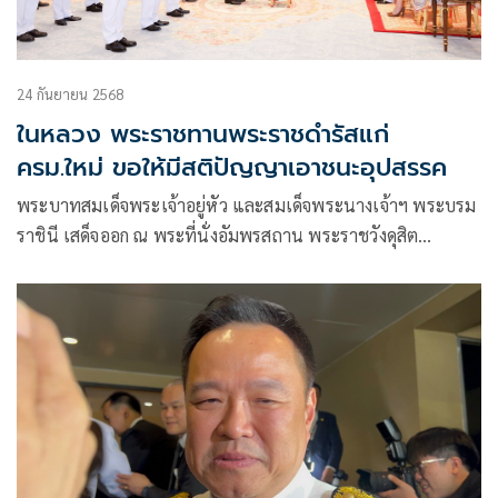
24 กันยายน 2568
ในหลวง พระราชทานพระราชดำรัสแก่
ครม.ใหม่ ขอให้มีสติปัญญาเอาชนะอุปสรรค
พระบาทสมเด็จพระเจ้าอยู่หัว และสมเด็จพระนางเจ้าฯ พระบรม
ราชินี เสด็จออก ณ พระที่นั่งอัมพรสถาน พระราชวังดุสิต
พระราชทานพระบรมราชวโรกาสให้นายอนุทิน ชาญวีรกูล
นายกรัฐมนตรี นำคณะรัฐมนตรี ซึ่งทรงพระกรุณาโปรดเกล้าฯ
แต่งตั้ง จำนวน 35 คน เมื่อวันที่ 19 กันยายน พ.ศ.2568 เฝ้าทูล
ละอองธุลีพระบาทถวายสัตย์ปฏิญาณก่อนเข้ารับหน้าที่