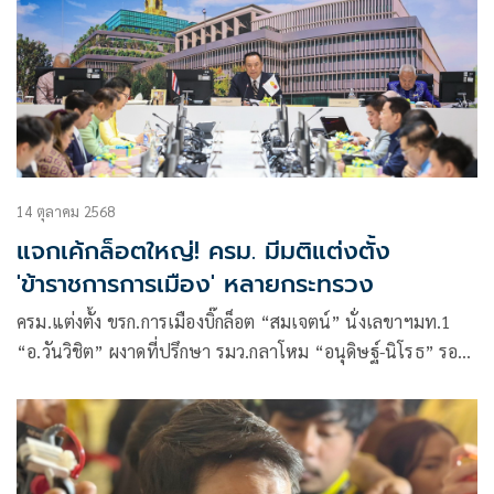
14 ตุลาคม 2568
แจกเค้กล็อตใหญ่! ครม. มีมติแต่งตั้ง
'ข้าราชการการเมือง' หลายกระทรวง
ครม.แต่งตั้ง ขรก.การเมืองบิ๊กล็อต “สมเจตน์” นั่งเลขาฯมท.1
“อ.วันวิชิต” ผงาดที่ปรึกษา รมว.กลาโหม “อนุดิษฐ์-นิโรธ” รอง
เลขาธิการนายกฯ-ที่ปรึกษารมต.ของ “ธรรมนัส” ด้าน “คารม”
คัมแบ็กทำเนียบฯ นั่งรองเลขาฯ “โสภณ”