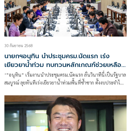
30 กันยายน 2568
นายกฯอนุทิน นำประชุมครม.นัดแรก เร่ง
เยียวยาน้ำท่วม ทบทวนหลักเกณฑ์ช่วยเหลือผู้
ประสบภัยสู้รบชายแดน
‘”อนุทิน” เริ่มงานนำประชุมครม.นัดแรก ลั่นวินาทีนี้เป็นรัฐบาล
สมบูรณ์ ลุยทันทีเร่งเยียวยาน้ำท่วมพื้นที่ซ้ำซาก ตั้งงบประจำไม่
ต้องขอรายปี พร้อมให้ทบทวนหลักเกณฑ์ เงื่อนไข วิธีการจ่าย
และวงเงินช่วยเหลือ ผู้ได้รับผลกระทบสถานการณ์ชายแดนไทย-
กัมพูชา