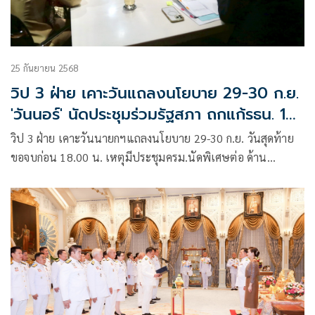
25 กันยายน 2568
วิป 3 ฝ่าย เคาะวันแถลงนโยบาย 29-30 ก.ย.
'วันนอร์' นัดประชุมร่วมรัฐสภา ถกแก้รธน. 14-
15 ต.ค.
วิป 3 ฝ่าย เคาะวันนายกฯแถลงนโยบาย 29-30 ก.ย. วันสุดท้าย
ขอจบก่อน 18.00 น. เหตุมีประชุมครม.นัดพิเศษต่อ ด้าน
“ปกรณ์วุฒิ” เผย แบ่งเวลาเพื่อไทย 6 ชม. ฝ่ายค้าน 9 ชม. ด้าน
“วันนอร์” ชี้ นัดประชุมรัฐสภา ถกแก้รธน. 14-15 ต.ค.