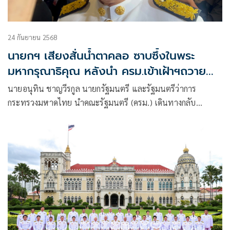
24 กันยายน 2568
นายกฯ เสียงสั่นน้ำตาคลอ ซาบซึ้งในพระ
มหากรุณาธิคุณ หลังนำ ครม.เข้าเฝ้าฯถวาย
สัตย์
นายอนุทิน ชาญวีรกูล นายกรัฐมนตรี และรัฐมนตรีว่าการ
กระทรวงมหาดไทย นำคณะรัฐมนตรี (ครม.) เดินทางกลับ
ทำเนียบรัฐบาล หลังจากเข้าเฝ้าฯถวายสัตย์ปฏิญาณ เพื่อประชุม
คณะรัฐมนตรี (ครม.) นัดพิเศษ ที่ตึกบัญชาการ 1