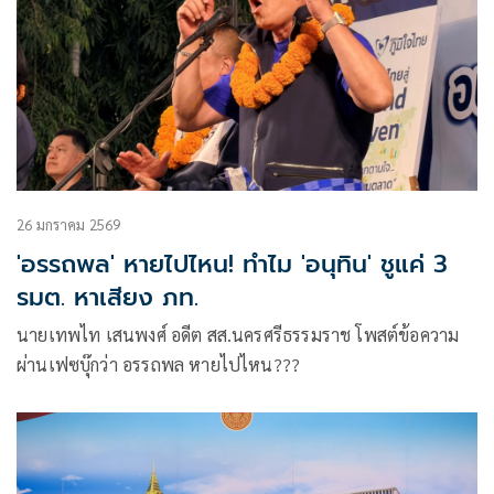
26 มกราคม 2569
'อรรถพล' หายไปไหน! ทำไม 'อนุทิน' ชูแค่ 3
รมต. หาเสียง ภท.
นายเทพไท เสนพงศ์ อดีต สส.นครศรีธรรมราช โพสต์ข้อความ
ผ่านเฟซบุ๊กว่า อรรถพล หายไปไหน???