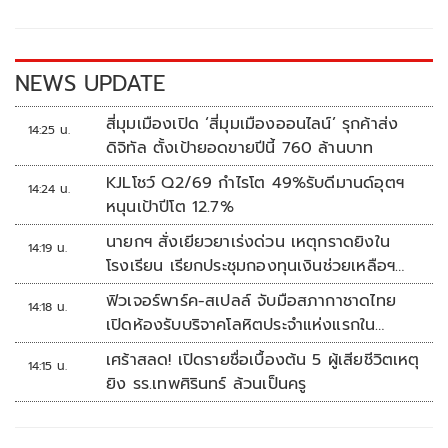
o
Li
o
n
k
k
NEWS UPDATE
สี่มุมเมืองเปิด ‘สี่มุมเมืองออนไลน์’ รุกค้าส่ง
14:25 น.
ดิจิทัล ตั้งเป้ายอดขายปีนี้ 760 ล้านบาท
KJLโชว์ Q2/69 กำไรโต 49%รับดีมานด์อุตฯ
14:24 น.
หนุนเป้าปีโต 12.7%
นายกฯ สั่งเยียวยาเร่งด่วน เหตุกราดยิงใน
14:19 น.
โรงเรียน เรียกประชุมกองทุนเงินช่วยเหลือฯ
ทันที
ฟิวเจอร์พาร์ค-สเปลล์ จับมือสภากาชาดไทย
14:18 น.
เปิดห้องรับบริจาคโลหิตประจำแห่งแรกใน
ศูนย์การค้าปทุมธานี
เศร้าสลด! เปิดรายชื่อเบื้องต้น 5 ผู้เสียชีวิตเหตุ
14:15 น.
ยิง รร.เทพศิรินทร์ ล้วนเป็นครู