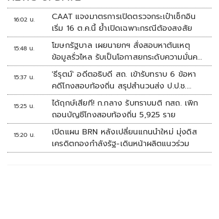
CAAT แจงมาตรการเปิดตรวจกระเป๋าเช็กอิน
16:02 น.
เริ่ม 16 ต.ค.นี้ ย้ำเปิดเฉพาะกรณีต้องสงสัย
โฆษกรัฐบาล เผยนายกฯ สั่งสอบหาต้นเหตุ
15:48 น.
ข้อมูลรั่วไหล รับเป็นโอกาสยกระดับความมั่นคง
ปลอดภัยข้อมูลภาครัฐทั้งระบบ
'ธีรุตม์' อดีตอธิบดี สถ. เข้ารับทราบ 6 ข้อหา
15:37 น.
คดีโกงสอบท้องถิ่น สรุปสำนวนส่ง ป.ป.ช.
สัปดาห์หน้า
ได้ฤกษ์เสียที! ก.กลาง รับทราบมติ กสถ. เพิก
15:25 น.
ถอนบัญชีโกงสอบท้องถิ่น 5,925 ราย
เปิดแผน BRN หลังเปลี่ยนแกนนำใหม่ มุ่งดิส
15:20 น.
เครดิตกองกำลังรัฐ-เดินหน้าผลิตแนวร่วม