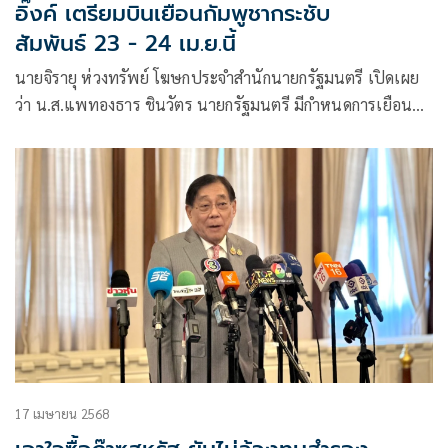
อิ๊งค์ เตรียมบินเยือนกัมพูชากระชับ
สัมพันธ์ 23 - 24 เม.ย.นี้
นายจิรายุ ห่วงทรัพย์ โฆษกประจำสำนักนายกรัฐมนตรี เปิดเผย
ว่า น.ส.แพทองธาร ชินวัตร นายกรัฐมนตรี มีกำหนดการเยือน
ราชอาณาจักรกัมพูชาอย่างเป็นทางการ ระหว่างวันพุธ 23 –
พฤหัสฯ 24 เมษายน 2568 ณ กรุงพนมเปญ ตามคำเชิญของ
สมเด็จมหาบวรธิบดี ฮุน มาแนด
17 เมษายน 2568