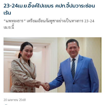
23-24เม.ย.อิ๊งค์ไปเขมร คปท.จี้ปมวาระซ่อน
เร้น
“แพทองธาร” เตรียมเยือนกัมพูชาอย่างเป็นทางการ 23-24
เม.ย.นี้
20 เมษายน 2568