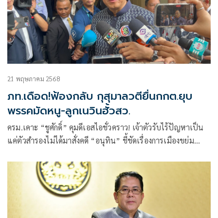
21 พฤษภาคม 2568
ภท.เดือด!ฟ้องกลับ กุสุมาลวตียื่นกกต.ยุบ
พรรคมัดหนู-ลูกเนวินฮั้วสว.
ครม.เคาะ “ชูศักดิ์” คุมดีเอสไอชั่วคราว! เจ้าตัวรับไร้ปัญหาเป็น
แค่ตัวสำรองไม่ได้มาสั่งคดี “อนุทิน” ชี้ชัดเรื่องการเมืองขย่ม
ภูมิใจไทย