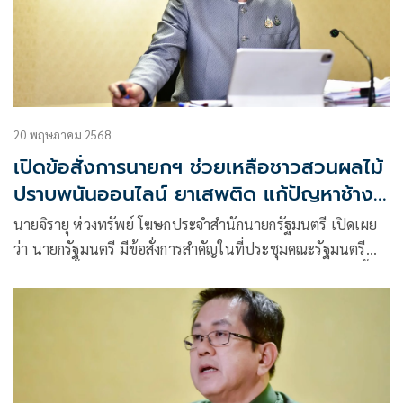
20 พฤษภาคม 2568
เปิดข้อสั่งการนายกฯ ช่วยเหลือชาวสวนผลไม้
ปราบพนันออนไลน์ ยาเสพติด แก้ปัญหาช้าง
ป่า
นายจิรายุ ห่วงทรัพย์ โฆษกประจำสำนักนายกรัฐมนตรี เปิดเผย
ว่า นายกรัฐมนตรี มีข้อสั่งการสำคัญในที่ประชุมคณะรัฐมนตรี
(ครม.) ดังนี้ รัฐบาลได้รับข้อร้องเรียนจากภาคเอกชนว่า ขณะนี้มี
ความพยายามลักลอบน้ำเข้าสินค้าปูน