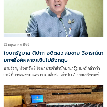
22 พฤษภาคม 2568
โฆษกรัฐบาล ตีปาก อดีตสว.สมชาย วิจารณ์นา
ยกฯอิ๊งค์ผลาญเงินไปอังกฤษ
นายจิรายุ ห่วงทรัพย์ โฆษกประจำสำนักนายกรัฐมนตรี กล่าวว่า
กรณีที่นายสมชาย แสวงการ อดีตสว. เจ้าประจำออกมาวิพากษ์
วิจารณ์ว่านายกรัฐมนตรีเดินทางไปอังกฤษไม่ได้พบกับนายก
รัฐมนตรีอังกฤษและไม่มีการเชิญสื่อมวลชนไปนั้น