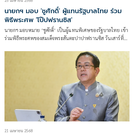
25 เมษายน 2568
นายกฯ มอบ 'ชูศักดิ์' ผู้แทนรัฐบาลไทย ร่วม
พิธีพระศพ 'โป๊ปฟรานซิส'
นายกฯ มอบหมาย ‘ชูศักดิ์’ เป็นผู้แทนพิเศษของรัฐบาลไทย เข้า
ร่วมพิธีพระศพของสมเด็จพระสันตะปาปาฟรานซิส วันเสาร์ที่
26 เม.ย. ณ นครรัฐวาติกัน
21 เมษายน 2568