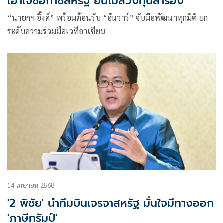
เอาใจซื้อก๊าซสหรัฐ ยันไม่ล้วงทุนสำรอง
“นายกฯ อิ๊งค์” พร้อมต้อนรับ “อันวาร์” จับมือพัฒนาทุกมิติ ยก
ระดับความร่วมมือเวทีอาเซียน
14 เมษายน 2568
'2 พิชัย' นำทีมบินเจรจาสหรัฐ มั่นใจมีทางออก
'ภาษีทรัมป์'