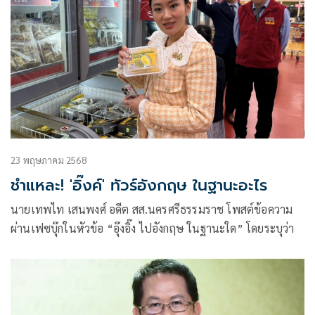
23 พฤษภาคม 2568
ชำแหละ! 'อิ๊งค์' ทัวร์อังกฤษ ในฐานะอะไร
นายเทพไท เสนพงศ์ อดีต สส.นครศรีธรรมราช โพสต์ข้อความ
ผ่านเฟซบุ๊กในหัวข้อ “อุ๊งอิ๊ง ไปอังกฤษ ในฐานะใด” โดยระบุว่า