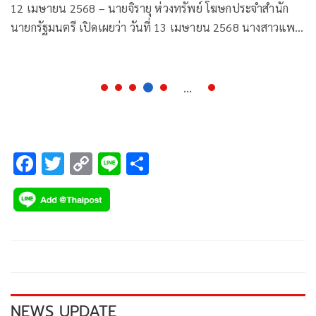
12 เมษายน 2568 – นายจิรายุ ห่วงทรัพย์ โฆษกประจำสำนัก
นายกรัฐมนตรี เปิดเผยว่า วันที่ 13 เมษายน 2568 นางสาวแพ
ทองธาร ชินวัตร นายกรัฐมนตรี มีกำหนดการเดินทางไปตรวจร
ราชการที่ จังหวัดเชียงใหม่ เพื่อตรวจการดูแลการรักษาความ
ปลอดภัยให้กับนักท่องเที่ยว และการอำนวยความสะดวกในการ
...
เดินทางในแหล่งท่องเที่ยวต่างๆ ของภาคเหนือ อาทิ การอำนวย
ความสะดวกของกองบัญชาการตำรวจภูธรภาค 5 และฝ่าย
ปกครอง รวมทั้งหน่วยงานที่เกี่ยวข้อง อาทิ กองทัพ หน่วยแพทย์
F
T
C
Li
S
ต่างๆในทุกจังหวัดตามข้อสั่งการของนายกรัฐมนตรี ที่ให้
ac
wi
o
n
h
กระทรวงและหน่วยงานที่เกี่ยวข้องไปดำเนินการ ในการเรื่องการ
ดูแลช่วงเทศกาลสงกรานต์ เมื่อวันอังคารที่ 8 เมษายน ที่ผ่านมา
e
tt
p
e
ar
b
er
y
e
o
Li
o
n
k
k
NEWS UPDATE