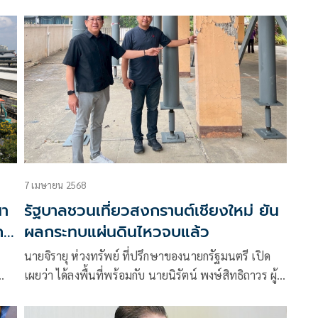
7 เมษายน 2568
นา
รัฐบาลชวนเที่ยวสงกรานต์เชียงใหม่ ยัน
ถก
ผลกระทบแผ่นดินไหวจบแล้ว
นายจิรายุ ห่วงทรัพย์ ที่ปรึกษาของนายกรัฐมนตรี เปิด
เผยว่า ได้ลงพื้นที่พร้อมกับ นายนิรัตน์ พงษ์สิทธิถาวร ผู้
บาด
ว่าราชการจังหวัดเชียงใหม่ และนายณัชฐเดช มุลาลี นาย
อำเภอเมืองเชียงใหม่