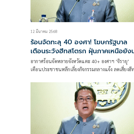
12 มีนาคม 2568
ร้อนจัดทะลุ 40 องศา! โฆษกรัฐบาล
เตือนระวังฮีทสโตรก ฝุ่นภาคเหนือยังน
ห่วง
อากาศร้อนจัดหลายจังหวัดแตะ 40+ องศาฯ ‘จิรายุ’
เตือนประชาชนหลีกเลี่ยงกิจกรรมกลางแจ้ง ลดเสี่ยงฮี
โตรก ขณะเดียวกัน ฝุ่น PM 2.5 ภาคเหนือยังเกิน
มาตรฐาน จับตาค่าฝุ่นขยับเพิ่มใน 7 วันข้างหน้า