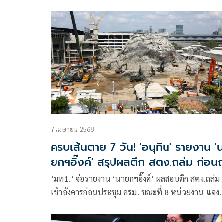
มติเห็นชอบร่างพระราชกำหนด (พ.ร.ก.) มาตรการ
ป้องกันและปราบปรามอาชญากรรมทางเทคโนโลยี
7 เมษายน 2568
ครบเส้นตาย 7 วัน! 'อนุทิน' รายงาน '
ยกฯอิ๊งค์' สรุปผลตึก สตง.ถล่ม ก่อน
ครม.
‘มท1.’ จ่อรายงาน ‘นายกฯอิ๊งค์’ ผลสอบตึก สตง.ถล่ม
เช้าอังคารก่อนประชุม ครม. ขณะที่ 8 หน่วยงาน แจง
ความคืบหน้าแผนรับมือแผ่นดินไหว พร้อมเยียวยาผู้
เจ็บและเสียชีวิต