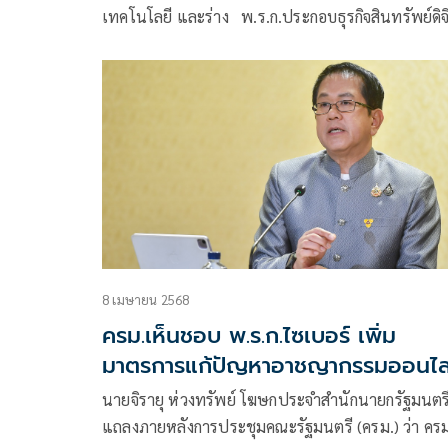
เทคโนโลยี และร่าง พ.ร.ก.ประกอบธุรกิจสินทรัพย์ดิจ
8 เมษายน 2568
ครม.เห็นชอบ พ.ร.ก.ไซเบอร์ เพิ่ม
มาตรการแก้ปัญหาอาชญากรรมออนไล
นายจิรายุ ห่วงทรัพย์ โฆษกประจำสำนักนายกรัฐมนตร
แถลงภายหลังการประชุมคณะรัฐมนตรี (ครม.) ว่า ครม