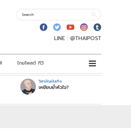
LINE : @THAIPOST
พ์
ไทยโพสต์ ทีวี
วิสามัญบันเทิง
เหยียบย่ำหัวใจ?