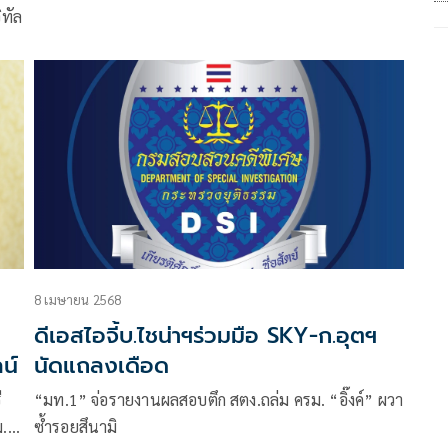
ิทัล
8 เมษายน 2568
ดีเอสไอจี้บ.ไชน่าฯร่วมมือ SKY-ก.อุตฯ
น์
นัดแถลงเดือด
ี
“มท.1” จ่อรายงานผลสอบตึก สตง.ถล่ม ครม. “อิ๊งค์” ผวา
.มี
ซ้ำรอยสึนามิ