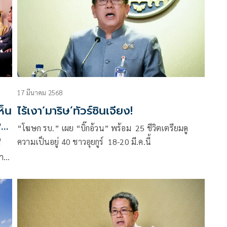
17 มีนาคม 2568
ห็น
ไร้เงา‘มาริษ’ทัวร์ซินเจียง!
พใน
“โฆษก รบ.” เผย “บิ๊กอ้วน” พร้อม 25 ชีวิตเตรียมดู
ความเป็นอยู่ 40 ชาวอุยกูร์ 18-20 มี.ค.นี้
ี
าร
การ