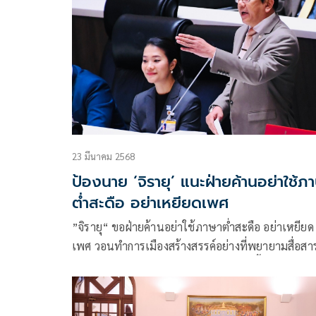
23 มีนาคม 2568
ป้องนาย ‘จิรายุ’ แนะฝ่ายค้านอย่าใช้ภ
ต่ำสะดือ อย่าเหยียดเพศ
”จิรายุ“ ขอฝ่ายค้านอย่าใช้ภาษาต่ำสะดือ อย่าเหยียด
เพศ วอนทำการเมืองสร้างสรรค์อย่างที่พยายามสื่อส
ตลอด ยืนยันนายกฯ ไม่รู้สึกกดดัน พร้อมชี้แจงทุกเรื่อง
ระดับ “Wonder Woman.“