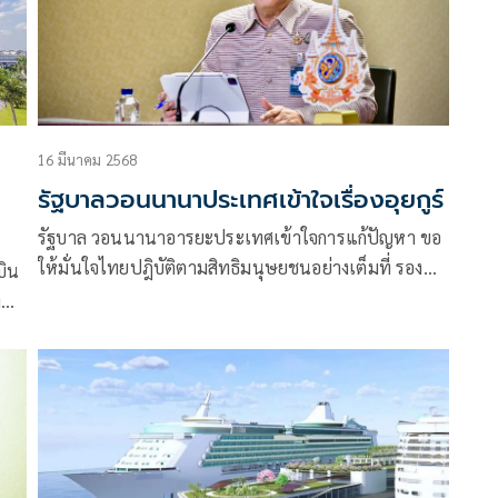
16 มีนาคม 2568
รัฐบาลวอนนานาประเทศเข้าใจเรื่องอุยกูร์
รัฐบาล วอนนานาอารยะประเทศเข้าใจการแก้ปัญหา ขอ
ให้มั่นใจไทยปฎิบัติตามสิทธิมนุษยชนอย่างเต็มที่ รองนา
บิน
ยกฯ พร้อมคณะรัฐบาลระดับสูงเยี่ยมชาวอุยกูร์ มณฑลซิน
ง
เจียง อังคารนี้