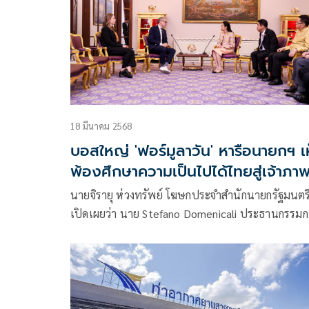
18 มีนาคม 2568
บอสใหญ่ 'ฟอร์มูลาวัน' หารือนายกฯ เ
พ้องศึกษาความเป็นไปได้ไทยสู่เจ้าภา
อนาคต
นายจิรายุ ห่วงทรัพย์ โฆษกประจำสำนักนายกรัฐมนตร
เปิดเผยว่า นาย Stefano Domenicali ประธานกรรมก
บริหาร บริษัท Formula One Group เข้าพบหารือ
นางสาวแพทองธาร ชินวัตร นายกรัฐมนตรี และนาย
สุริยะ จึงรุ่งเรืองกิจ รองนายกรัฐมนตรีและรัฐมนตรีว่า
กระทรวงคมนาคม