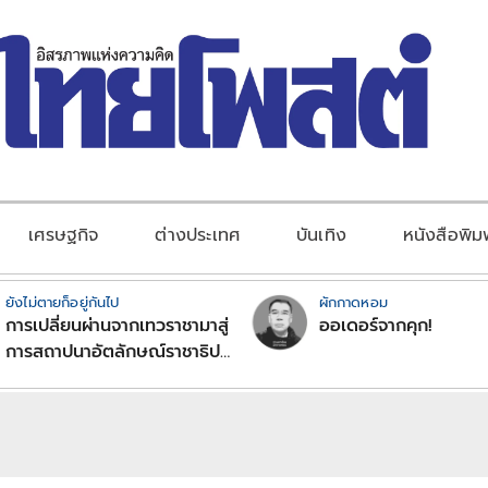
เศรษฐกิจ
ต่างประเทศ
บันเทิง
หนังสือพิม
ยังไม่ตายก็อยู่กันไป
ผักกาดหอม
การเปลี่ยนผ่านจากเทวราชามาสู่
ออเดอร์จากคุก!
การสถาปนาอัตลักษณ์ราชาธิป
ไตยแบบพุทธศาสนาในพระไตร
ปิฏก : สามัญผลสูตรในฐานะ
ทฤษฎีขีดจำกัดของอำนาจรัฐ
เหนือแรงงานและทรัพย์สิน