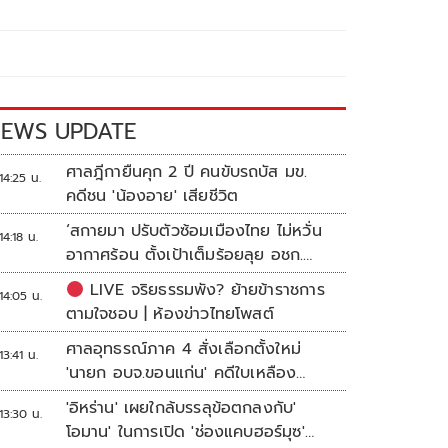
EWS UPDATE
ศาลฎีกายืนคุก 2 ปี คนขับรถบัส มข.
14:25 น.
คดีชน 'น้องอาย' เสียชีวิต
‘สกายมา ปรับตัวซ้อมเมืองไทย ไม่หวั่น
14:18 น.
อากาศร้อน ตั้งเป้าเต็มร้อยลุย อชก.
2026
LIVE จริยธรรมพัง? ย้ายข้าราชการ
14:05 น.
ตามใจชอบ | ห้องข่าวไทยโพสต์
ศาลอุทธรณ์ภาค 4 สั่งเลือกตั้งใหม่
13:41 น.
'นายก อบจ.ขอนแก่น' คดีใบเหลือง
'วัฒนา ช่างเหลา'
'อิหร่าน' เผยใกล้บรรลุข้อตกลงกับ'
13:30 น.
โอมาน' ในการเปิด 'ช่องแคบฮอร์มุซ'