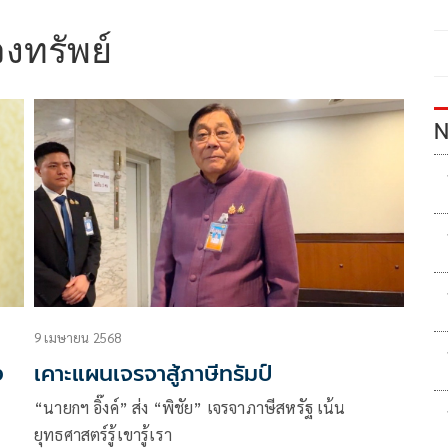
วงทรัพย์
N
9 เมษายน 2568
เคาะแผนเจรจาสู้ภาษีทรัมป์
“นายกฯ อิ๊งค์” ส่ง “พิชัย” เจรจาภาษีสหรัฐ เน้น
ยุทธศาสตร์รู้เขารู้เรา