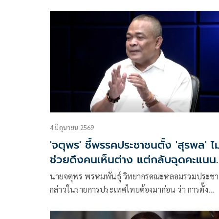
เลือกตั้งผู้ว่าฯ กทม.คนที่ 18 (ครั้งที่ 3)”
4 มิถุนายน 2569
'จตุพร' ชี้พรรคประชาชนตั้ง 'สุรพล' ไม
ช่วยดึงคนเห็นต่าง แต่กลับฉุดคะแนน
'ดร.โจ' ลดวูบ
นายจตุพร พรหมพันธุ์ วิทยากรคณะหลอมรวมประช
กล่าวในรายการประเทศไทยต้องมาก่อน ว่า การตั้ง
ศ.ดร.สุรพล นิติไกรพจน์ อดีตอธิการบดี มธ.และอดีต
สนช. เป็นประธานยุทธศาสตร์นายชัยวัฒน์ สถาวรวิจิ