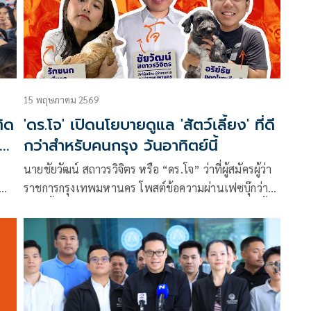
15 พฤษภาคม 2569
ติด
'ดร.โจ' เปิดนโยบายดูแล 'สัตว์เลี้ยง' ที่ดี
ิต
กว่าสำหรับคนกรุง วันอาทิตย์นี้
นายชัยวัฒน์ สถาวรวิจิตร หรือ “ดร.โจ” ว่าที่ผู้สมัครผู้ว่า
ราชการกรุงเทพมหานคร โพสต์ข้อความผ่านเฟซบุ๊กว่า
ย
สัตว์เลี้ยงก็ครอบครัวนะ พาน้องๆ มาถกนโยบายสัตว์เลี้ยง
ได้
สำหรับคนกรุงเทพกับ โจ ชัยวัฒน์ อาทิตย์ที่ 17 พ.ค. นี้