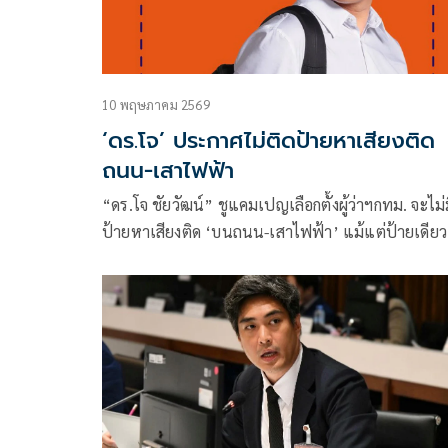
10 พฤษภาคม 2569
‘ดร.โจ’ ประกาศไม่ติดป้ายหาเสียงติด
ถนน-เสาไฟฟ้า
“ดร.โจ ชัยวัฒน์” ชูแคมเปญเลือกตั้งผู้ว่าฯกทม. จะไม่
ป้ายหาเสียงติด ‘บนถนน-เสาไฟฟ้า’ แม้แต่ป้ายเดียว
เหตุ ‘บดบังสายตา-ขวางทางเดินเท้า’ ลั่นเพื่อสร้างค
ปลอดภัยให้กับผู้สัญจรโดยเฉพาะในฤดูฝน