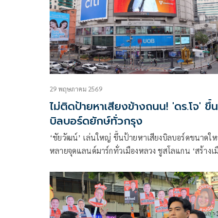
พรรคประชาชนไม่มีกระบวนการในการดำเนินการแ
นั้น
29 พฤษภาคม 2569
ไม่ติดป้ายหาเสียงข้างถนน! 'ดร.โจ' ขึ้น
บิลบอร์ดยักษ์ทั่วกรุง
‘ชัยวัฒน์’ เล่นใหญ่ ขึ้นป้ายหาเสียงบิลบอร์ดขนาดให
หลายจุดแลนด์มาร์กทั่วเมืองหลวง ชูสโลแกน ‘สร้างเม
ที่แคร์คน’