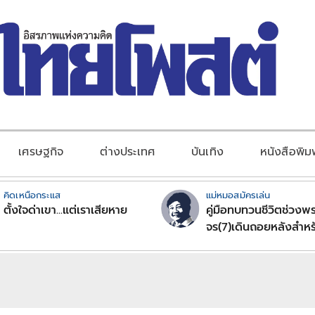
เศรษฐกิจ
ต่างประเทศ
บันเทิง
หนังสือพิม
คิดเหนือกระแส
แม่หมอสมัครเล่น
ตั้งใจด่าเขา...แต่เราเสียหาย
คู่มือทบทวนชีวิตช่วงพร
จร(7)เดินถอยหลังสำหร
ลัคนาราศีตอนที่2