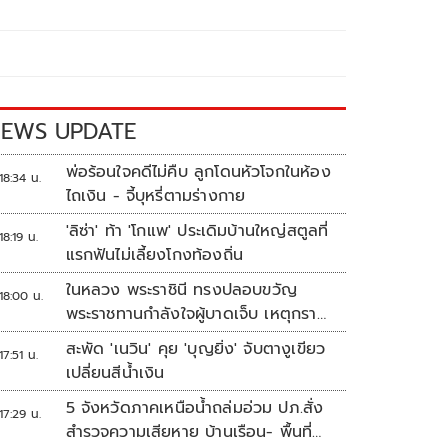
EWS UPDATE
พ่อร้อนใจคดีไม่คืบ ลูกโดนหัวโจกในห้อง
18:34 น.
ไถเงิน - จี้บุหรี่ตามร่างกาย
'ลิซ่า' ท้า 'โกแพ' ประเดิมบ้านใหญ่สตูลที่
18:19 น.
แรกฟันไม่เลี้ยงโกงท้องถิ่น
ในหลวง พระราชินี ทรงปลอบขวัญ
18:00 น.
พระราชทานกำลังใจผู้บาดเจ็บ เหตุกราด
ยิง รร.เทพศิรินทร์นนทบุรี
สะพัด 'เนวิน' คุย 'บุญยิ่ง' จับตางูเขียว
17:51 น.
เปลี่ยนสีน้ำเงิน
5 จังหวัดภาคเหนือน้ำถล่มอ่วม ปภ.สั่ง
17:29 น.
สำรวจความเสียหาย บ้านเรือน- พื้นที่