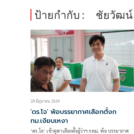
ป้ายกำกับ :
ชัยวัฒน์
28 มิถุนายน 2569
'ดร.โจ' พ้อบรรยากาศเลือกตั้งก
ทม.เงียบเหงา
‘ดร.โจ’ เข้าคูหาเลือกตั้งผู้ว่าฯ กทม. พ้อ บรรยากาศ