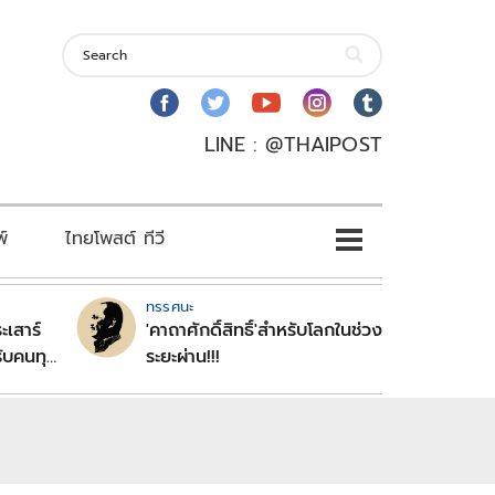
LINE : @THAIPOST
พ์
ไทยโพสต์ ทีวี
ทรรศนะ
ะเสาร์
'คาถาศักดิ์สิทธิ์'สำหรับโลกในช่วง
ับคนทุก
ระยะผ่าน!!!