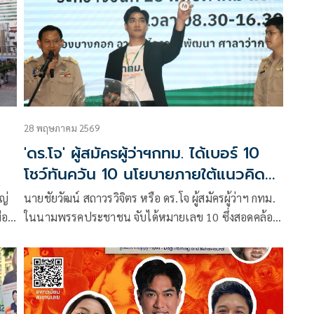
บบ
28 พฤษภาคม 2569
'ดร.โจ' ผู้สมัครผู้ว่าฯกทม. ได้เบอร์ 10
โชว์ทันควัน 10 นโยบายภายใต้แนวคิด
เมืองแคร์คน
ญ่
นายชัยวัฒน์ สถาวรวิจิตร หรือ ดร.โจ ผู้สมัครผู้ว่าฯ กทม.
ือง
ในนามพรรคประชาชน จับได้หมายเลข 10 ซึ่งสอดคล้อง
กับ 10 นโยบายหลัก ที่ทางนายชัยวัฒน์ ได้นำมาใช้ในการ
เปิดตัวภายใต้คอนเส็ป เมืองแคร์คน