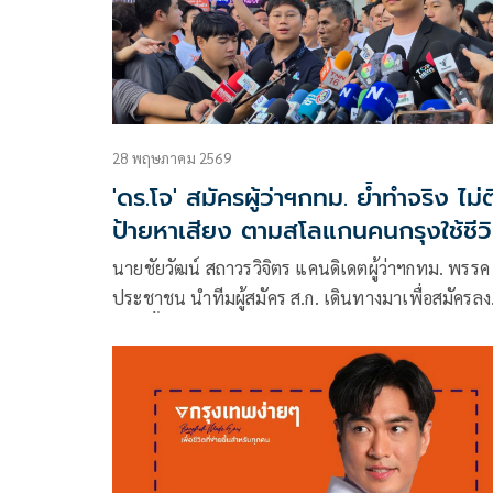
28 พฤษภาคม 2569
'ดร.โจ' สมัครผู้ว่าฯกทม. ย้ำทำจริง ไม่
ป้ายหาเสียง ตามสโลแกนคนกรุงใช้ชีว
ง่ายๆ
นายชัยวัฒน์ สถาวรวิจิตร แคนดิเดตผู้ว่าฯกทม. พรรค
ประชาชน นำทีมผู้สมัคร ส.ก. เดินทางมาเพื่อสมัครลง
เลือกตั้งผู้ว่าราชการกรุงเทพมหานคร (ผู้ว่าฯกทม.) โด
นายชัยวัฒน์ ได้ให้สัมภาษณ์กับสื่อมวลชน ว่า เช้าวันนี้
นั่งรถเมล์ไฟฟ้า EV เ