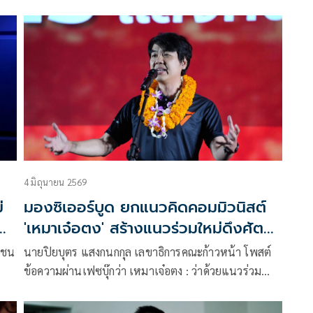
คอรัปชั่น แงะต้นตอ โกงงบถอนทุนเลือกตั้งคืน ยกลำพูน
โมเดล ตัวเลขทุจริตลดลง ระบุผลงานพิสูจน์แล้วด้วย
แบรนด์พรรคส้ม
4 มิถุนายน 2569
่
มองซิเออร์บูด ยกแนวคิดคอมมิวนิสต์
'เหมาเจ๋อตง' สร้างแนวร่วมใหม่ดึงศัตรู
เป็นมิตร
าชน
นายปิยบุตร แสงกนกกุล เลขาธิการคณะก้าวหน้า โพสต์
ข้อความผ่านเฟซบุ๊กว่า เหมาเจ๋อตง : ว่าด้วยแนวร่วม
ประชาชาติ ในช่วงที่จีนทำสงครามต่อต้านการรุกรานของ
ตร
จักรพรรดินิยมญี่ปุ่น พรรคคอมมิวนิสต์จีนตัดสินใจผนึก