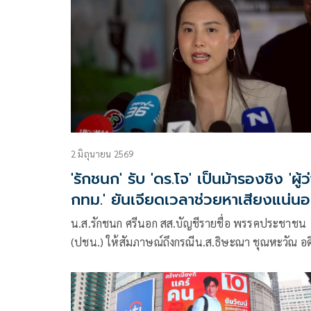
ผู้สมัครผู้ว่า กทม.ของพรรคประชาชน จะทำให้คะแน
นิยมของพรรคลดลง
2 มิถุนายน 2569
'รักชนก' รับ 'ดร.โจ' เป็นม้ารองชิง 'ผู้ว
กทม.' ยันเจียดเวลาช่วยหาเสียงแน่น
น.ส.รักชนก ศรีนอก สส.บัญชีรายชื่อ พรรคประชาชน
(ปชน.) ให้สัมภาษณ์ถึงกรณีน.ส.ธิษะณา ชุณหะวัณ อด
สส.กทม. พรรคประชาชน ออกมาระบุว่าพรรคประชา
ใช้ไอโอในการสนับสนุน นายชัยวัฒน์ สถาวรวิจิตร ผู้
สมัครผู้ว่าราชการกรุงเทพมหานคร (กทม.) ว่า ยืนยัน