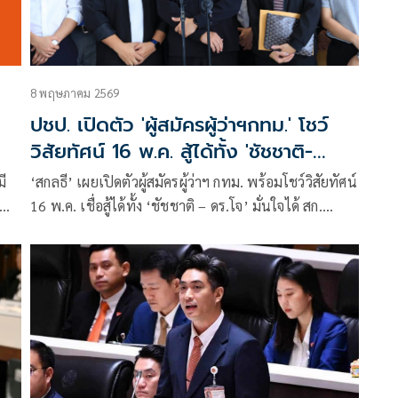
8 พฤษภาคม 2569
ปชป. เปิดตัว 'ผู้สมัครผู้ว่าฯกทม.' โชว์
วิสัยทัศน์ 16 พ.ค. สู้ได้ทั้ง 'ชัชชาติ-
ดร.โจ'
มี
‘สกลธี’ เผยเปิดตัวผู้สมัครผู้ว่าฯ กทม. พร้อมโชว์วิสัยทัศน์
16 พ.ค. เชื่อสู้ได้ทั้ง ‘ชัชชาติ – ดร.โจ’ มั่นใจได้ สก.
วาม
มากกว่าเดิม