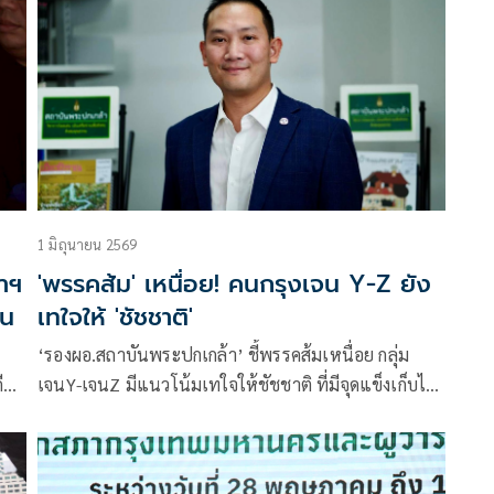
น
กำลังกับพรรคก๊กมินตั๋ง ผนึกกำลังกับนายทุนชาติ เพื่อรบ
กับญี่ปุ่น
1 มิถุนายน 2569
่าฯ
'พรรคส้ม' เหนื่อย! คนกรุงเจน Y-Z ยัง
อน
เทใจให้ 'ชัชชาติ'
‘รองผอ.สถาบันพระปกเกล้า’ ชี้พรรคส้มเหนื่อย กลุ่ม
ีต
เจนY-เจนZ มีแนวโน้มเทใจให้ชัชชาติ ที่มีจุดแข็งเก็บได้
ชน
ทุกเจนเนอเรชัน