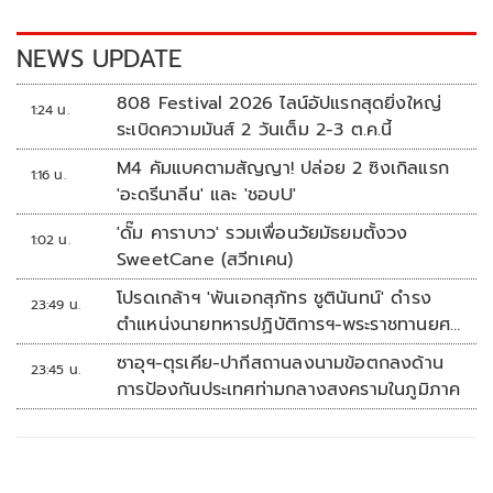
o
n
k
k
NEWS UPDATE
808 Festival 2026 ไลน์อัปแรกสุดยิ่งใหญ่
1:24 น.
ระเบิดความมันส์ 2 วันเต็ม 2-3 ต.ค.นี้
M4 คัมแบคตามสัญญา! ปล่อย 2 ซิงเกิลแรก
1:16 น.
'อะดรีนาลีน' และ 'ชอบU'
'ดั๊ม คาราบาว' รวมเพื่อนวัยมัธยมตั้งวง
1:02 น.
SweetCane (สวีทเคน)
โปรดเกล้าฯ 'พันเอกสุภัทร ชูตินันทน์' ดำรง
23:49 น.
ตำแหน่งนายทหารปฏิบัติการฯ-พระราชทานยศ
'พลตรี'
ซาอุฯ-ตุรเคีย-ปากีสถานลงนามข้อตกลงด้าน
23:45 น.
การป้องกันประเทศท่ามกลางสงครามในภูมิภาค