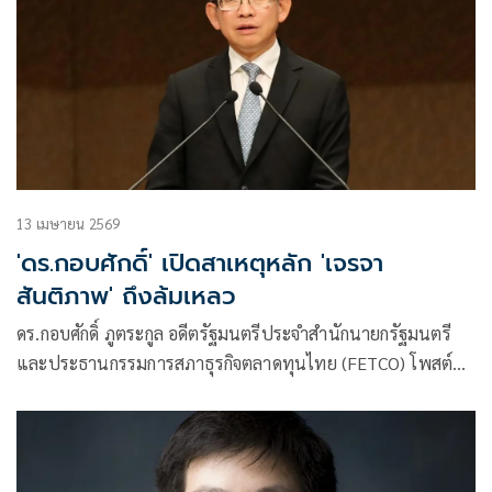
13 เมษายน 2569
'ดร.กอบศักดิ์' เปิดสาเหตุหลัก 'เจรจา
สันติภาพ' ถึงล้มเหลว
ดร.กอบศักดิ์ ภูตระกูล อดีตรัฐมนตรีประจำสำนักนายกรัฐมนตรี
และประธานกรรมการสภาธุรกิจตลาดทุนไทย (FETCO) โพสต์ข้อ
ความผ่านเฟซบุ๊กว่า สาเหตุหลักที่ทำให้การเจรจาล้มเหลว …
นิวเคลียร์ !!!