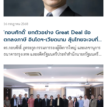
16 กรกฎาคม 2568
'กอบศักดิ์' ยกตัวอย่าง Great Deal ข้อ
ตกลงภาษี อินโดฯ-เวียดนาม ลุ้นไทยจะจบที่
ตรงไหน
ดร.กอบศักดิ์ ภูตระกูล กรรมการรองผู้จัดการใหญ่ และเลขานุการ
ธนาคารกรุงเทพ และอดีตรัฐมนตรีประจำสำนักนายกรัฐมนตรี
โพสต์ข้อความผ่านเฟซบุ๊ก ว่า