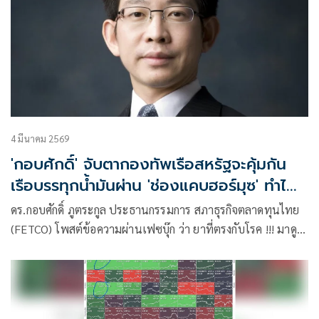
4 มีนาคม 2569
'กอบศักดิ์' จับตากองทัพเรือสหรัฐจะคุ้มกัน
เรือบรรทุกน้ำมันผ่าน 'ช่องแคบฮอร์มุซ' ทำได้
จริงแค่ไหน
ดร.กอบศักดิ์ ภูตระกูล ประธานกรรมการ สภาธุรกิจตลาดทุนไทย
(FETCO) โพสต์ข้อความผ่านเฟซบุ๊ก ว่า ยาที่ตรงกับโรค !!! มาดู
กันว่า จะช่วยได้มากน้อยแค่ไหน