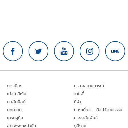
การเมือง
กรองสถานการณ์
เปลว สีเงิน
วาไรตี้
คอลัมนิสต์
กีฬา
บทความ
ท่องเที่ยว – ศิลปวัฒนธรรม
เศรษฐกิจ
ประชาสัมพันธ์
ข่าวพระราชสำนัก
ภูมิภาค