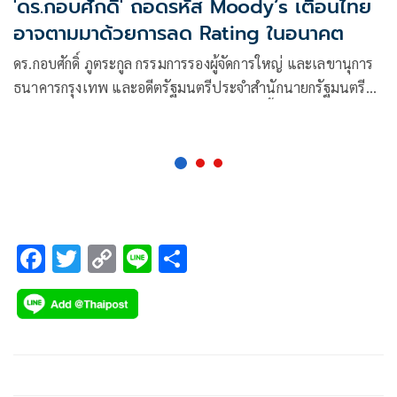
'ดร.กอบศักดิ์' ถอดรหัส Moody’s เตือนไทย
อาจตามมาด้วยการลด Rating ในอนาคต
ดร.กอบศักดิ์ ภูตระกูล กรรมการรองผู้จัดการใหญ่ และเลขานุการ
ธนาคารกรุงเทพ และอดีตรัฐมนตรีประจำสำนักนายกรัฐมนตรี
โพสต์เฟซบุ๊ก กรณี บริษัท จัดอันดับเครดิต มูดี้ส์ อินเวสเตอร์
เซอร์วิส (Moody’s) ได้ปรับลดแนวโน้มอันดับเครดิตของ
ประเทศไทย ลงสู่มุมมอง “เชิงลบ” (Negative) จากเดิมที่มี
เสถียรภาพ (Stable) ว่า
F
T
C
Li
S
ac
wi
o
n
h
e
tt
p
e
ar
b
er
y
e
o
Li