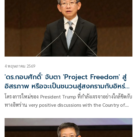
4 พฤษภาคม 2569
'ดร.กอบศักดิ์' จับตา 'Project Freedom' สู่
อิสรภาพ หรือจะเป็นชนวนสู่สงครามกับอิหร่าน
อีกรอบ
โครงการใหม่ของ President Trump ที่กำลังเจรจาอย่างใกล้ชิดกับ
ทางอิหร่าน very positive discussions with the Country of
Iran เพื่อปลดปล่อยเรือต่างๆ ที่ถูกจับเป็นตัวประกันมา 64 วัน