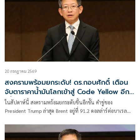
20 กรกฎาคม 2569
สงครามพร้อมยกระดับ! ดร.กอบศักดิ์ เตือน
จับตาราคาน้ำมันโลกเข้าสู่ Code Yellow อีก
ครั้ง
ในสัปดาห์นี้ สงครามพร้อมยกระดับขึ้นอีกขั้น คำขู่ของ
President Trump ล่าสุด Brent อยู่ที่ 91.2 ดอลล่าร์ต่อบาเรล
จากการยิงเรือขนสินค้า เรือบรรทุกน้ำมัน การเริ่มตอบโต้ไปมา
ของ 2 ฝ่าย