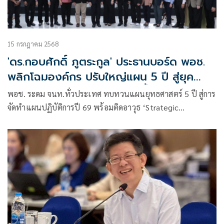
15 กรกฎาคม 2568
'ดร.กอบศักดิ์ ภูตระกูล' ประธานบอร์ด พอช.
พลิกโฉมองค์กร ปรับใหญ่แผน 5 ปี สู่ยุค
ดิจิทัล 'Customer Centric' ย้ำ "โลกเปลี่ยน
พอช. ระดม จนท.ทั่วประเทศ ทบทวนแผนยุทธศาสตร์ 5 ปี สู่การ
พอช.ต้องเปลี่ยน"
จัดทำแผนปฏิบัติการปี 69 พร้อมติดอาวุธ ‘Strategic
Foresight’ และ ‘Growth Mindset’ ปฏิวัติการพัฒนาชุมชน
ไทยให้ ‘แข็งแกร่ง’ และ ‘ยั่งยืน’