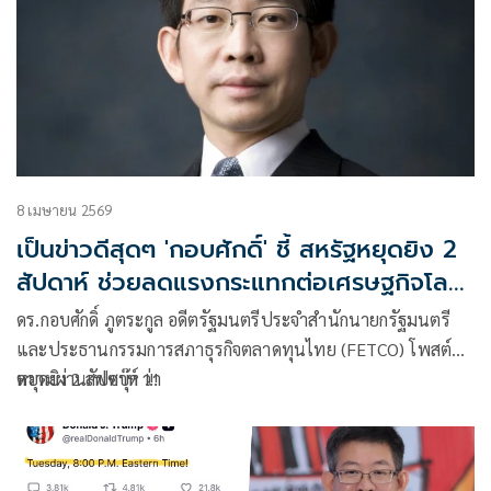
8 เมษายน 2569
เป็นข่าวดีสุดๆ 'กอบศักดิ์' ชี้ สหรัฐหยุดยิง 2
สัปดาห์ ช่วยลดแรงกระแทกต่อเศรษฐกิจโลก
ได้มาก
ดร.กอบศักดิ์ ภูตระกูล อดีตรัฐมนตรีประจำสำนักนายกรัฐมนตรี
และประธานกรรมการสภาธุรกิจตลาดทุนไทย (FETCO) โพสต์ข้อ
ความผ่านเฟซบุ๊ก ว่า
หยุดยิง 2 สัปดาห์ !!!