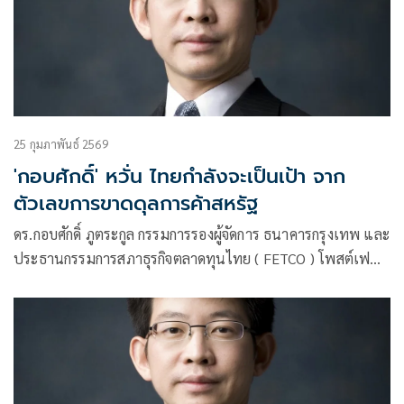
25 กุมภาพันธ์ 2569
'กอบศักดิ์' หวั่น ไทยกำลังจะเป็นเป้า จาก
ตัวเลขการขาดดุลการค้าสหรัฐ
ดร.กอบศักดิ์ ภูตระกูล กรรมการรองผู้จัดการ ธนาคารกรุงเทพ และ
ประธานกรรมการสภาธุรกิจตลาดทุนไทย ( FETCO ) โพสต์เฟ
ซบุ๊ก ระบุว่า ·ประเทศไทยกำลังจะเป็นเป้า !!! จากตัวเลขการขาด
ดุลการค้าสหรัฐที่ประกาศเมื่อสัปดาห์ที่แล้ว