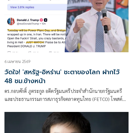
6 เมษายน 2569
วัดใจ! 'สหรัฐ-อิหร่าน' ชะตาของโลก ฝากไว้
48 ชม.ข้างหน้า
ดร.กอบศักดิ์ ภูตระกูล อดีตรัฐมนตรีประจำสำนักนายกรัฐมนตรี
และประธานกรรมการสภาธุรกิจตลาดทุนไทย (FETCO) โพสต์ข้อ
ความผ่านเฟซบุ๊กว่า ถึงเวลาวัดใจ !!!