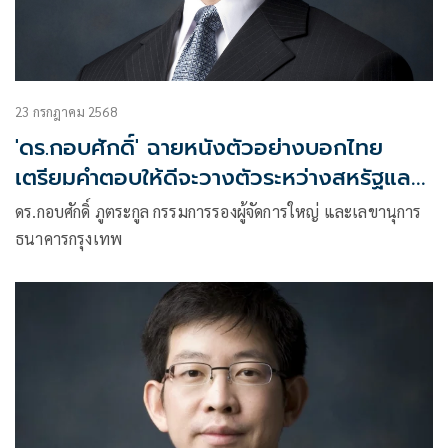
23 กรกฎาคม 2568
'ดร.กอบศักดิ์' ฉายหนังตัวอย่างบอกไทย
เตรียมคำตอบให้ดีจะวางตัวระหว่างสหรัฐและ
จีนอย่างไร
ดร.กอบศักดิ์ ภูตระกูล กรรมการรองผู้จัดการใหญ่ และเลขานุการ
ธนาคารกรุงเทพ