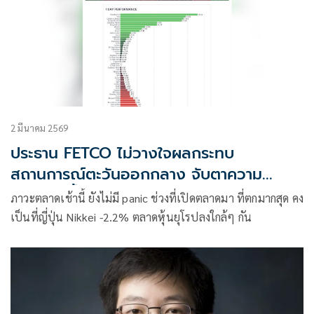
2 มีนาคม 2569
ประธาน FETCO ไม่วางใจผลกระทบ
สถานการณ์ตะวันออกกลาง จับตาความ
ผันผวน 'น้ำมัน-พลังงาน'
ภาวะตลาดเช้านี้ ยังไม่มี panic ช่วงที่เปิดตลาดมา ที่ตกมากสุด คง
เป็นที่ญี่ปุ่น Nikkei -2.2% ตลาดหุ้นยุโรปลงใกล้ๆ กัน