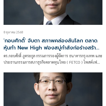
8 ตุลาคม 2568
'กอบศักดิ์' จับตา สภาพคล่องล้นโลก ตลาด
หุ้นทำ New High ฟองสบู่กำลังก่อร่างสร้าง
ตัว
ดร.กอบศักดิ์ ภูตระกูล กรรมการรองผู้จัดการ ธนาคารกรุงเทพ และ
ประธานกรรมการสภาธุรกิจตลาดทุนไทย ( FETCO ) โพสต์เฟ
ซบุ๊ก ระบุว่า