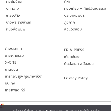
คอลัมนิสต์
กีฬา
บทความ
ท่องเที่ยว – ศิลปวัฒนธรรม
เศรษฐกิจ
ประชาสัมพันธ์
ข่าวพระราชสำนัก
ภูมิภาค
หนังสือพิมพ์
สิ่งแวดล้อม
ต่างประเทศ
PR & PRESS
อาชญากรรม
เกี่ยวกับเรา
X-CITE
ติดต่อและ สนับสนุน
ยานยนต์
สาธารณสุข-คุณภาพชีวิต
Privacy Policy
บันเทิง
ไทยโพสต์ ทีวี