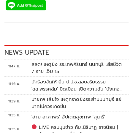
e
tt
p
e
ar
b
er
y
e
o
Li
o
n
k
k
NEWS UPDATE
สลด! เหตุยิง รร.เทพศิรินทร์ นนทบุรี เสียชีวิต
11:47 น.
7 ราย เจ็บ 15
นักร้องจัดให้ ยื่น ป.ป.ช.สอบจริยธรรม
11:46 น.
'สส.พรรคส้ม' บิดเบือน เปิดความลับ 'บังเกอร์
ทหาร'
นายกฯ เสียใจ เหตุกราดยิงรร.ย่านนนทบุรี แย่
11:39 น.
มากไม่ควรเกิดขึ้น
11:35 น.
'ฮาย อาภาพร' อัปเดตสุขภาพ 'สุนารี'
LIVE ครบมุมข่าว กับ..นิธินาฏ ราชนิยม |
11:35 น.