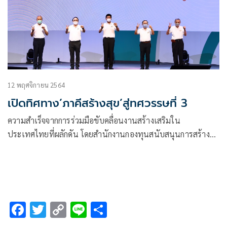
12 พฤศจิกายน 2564
เปิดทิศทาง’ภาคีสร้างสุข’สู่ทศวรรษที่ 3
ความสำเร็จจากการร่วมมือขับคลื่อนงานสร้างเสริมใน
ประเทศไทยที่ผลักดัน โดยสำนักงานกองทุนสนับสนุนการสร้าง
เสริมสุขภาพ (สสส.)
F
T
C
Li
S
ac
wi
o
n
h