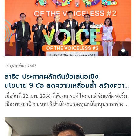
24 กุมภาพันธ์ 2566
สาธิต ประกาศผลักดันข้อเสนอเชิง
นโยบาย 9 ข้อ ลดความเหลื่อมล้ำ สร้างความ
เป็นธรรมทางสุขภาพประชากรกลุ่มเฉพาะ ส
เมื่อวันที่ 22 ก.พ. 2566 ที่ห้องแกรนด์ ไดมอนด์ อิมแพ็ค ฟอรั่ม
เมืองทองธานี จ.นนทบุรี สำนักงานกองทุนสนับสนุนการสร้าง
เสริมสุขภาพ (สสส.) ร่วมกับกระทรวงพัฒนาสังคมและความ
มั่นคงของมนุษย์ (พม.) และภาคีเครือข่าย