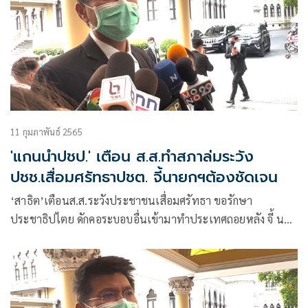
11 กุมภาพันธ์ 2565
'แกนนำปชป.' เตือน ส.ส.ทำสภาล่มระวัง
ปชช.เสื่อมศรัทธาปชต. จี้นายกฯต้องชัดเจน
‘สาธิต’เตือนส.ส.ระวังประชาชนเสื่อมศรัทธา ขอรักษา
ประชาธิปไตย ดักคอระบอบอื่นเข้ามาทำประเทศถอยหลัง จี้ นา
ยกฯ แสดงเป้าหมายชัดเจน ยุติสภาล่ม