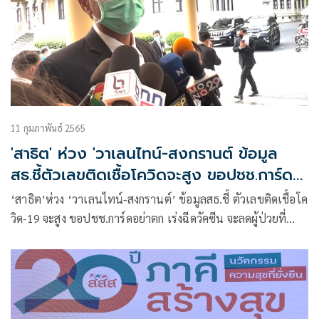
11 กุมภาพันธ์ 2565
'สาธิต' ห่วง 'วาเลนไทน์-สงกรานต์ ข้อมูล
สธ.ชี้ตัวเลขติดเชื้อโควิดจะสูง ขอปชช.การ์ด
อย่าตก
‘สาธิต’ห่วง ‘วาเลนไทน์-สงกรานต์’ ข้อมูลสธ.ชี้ ตัวเลขติดเชื้อโค
วิด-19 จะสูง ขอปชช.การ์ดอย่าตก เร่งฉีดวัคซีน จะลดผู้ป่วยที่
รุนแรง และเสียชีวิต