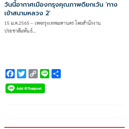
วันนี้อากาศเมืองกรุงคุณภาพดียกเว้น 'ทาง
เข้าสนามหลวง 2'
15 ม.ค.2565 – เพจกรุงเทพมหานคร โดยสำนักงาน
ประชาสัมพันธ์…
F
T
C
Li
S
ac
wi
o
n
h
e
tt
p
e
ar
b
er
y
e
o
Li
o
n
k
k