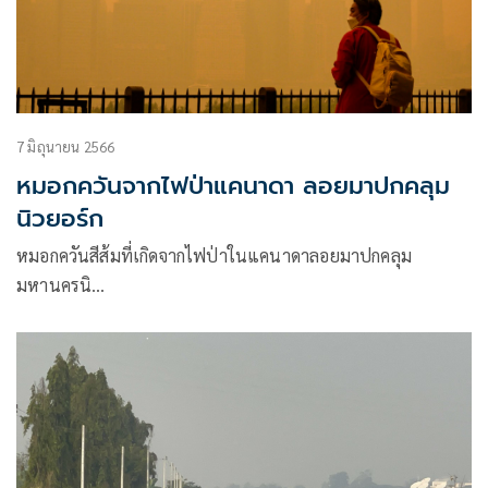
7 มิถุนายน 2566
หมอกควันจากไฟป่าแคนาดา ลอยมาปกคลุม
นิวยอร์ก
หมอกควันสีส้มที่เกิดจากไฟป่าในแคนาดาลอยมาปกคลุม
มหานครนิ…