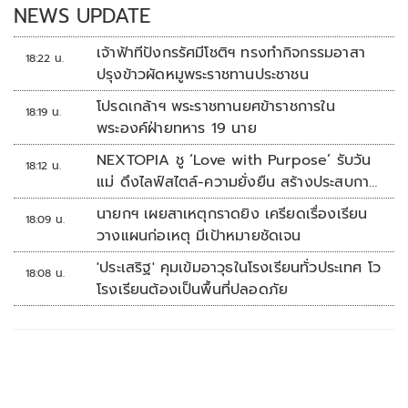
NEWS UPDATE
เจ้าฟ้าทีปังกรรัศมีโชติฯ ทรงทำกิจกรรมอาสา
18:22 น.
ปรุงข้าวผัดหมูพระราชทานประชาชน
โปรดเกล้าฯ พระราชทานยศข้าราชการใน
18:19 น.
พระองค์ฝ่ายทหาร 19 นาย
NEXTOPIA ชู ‘Love with Purpose’ รับวัน
18:12 น.
แม่ ดึงไลฟ์สไตล์-ความยั่งยืน สร้างประสบกา
รณ์ช้อปปิงมีความหมาย
นายกฯ เผยสาเหตุกราดยิง เครียดเรื่องเรียน
18:09 น.
วางแผนก่อเหตุ มีเป้าหมายชัดเจน
'ประเสริฐ' คุมเข้มอาวุธในโรงเรียนทั่วประเทศ โว
18:08 น.
โรงเรียนต้องเป็นพื้นที่ปลอดภัย