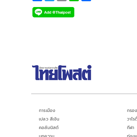
ติวเตอร์-กรภัทร์ ลำน้อย , ยิม-ปริญญากรณ์ ขันสวะ , จิม
ac
wi
o
n
h
มี่-กานต์ กฤษณะพันธ์, ทอมมี่-สิทธิโชค เผือกพูลผล ,
e
tt
p
e
ar
เน็ต-สิรภพ มานิธิคุณ , เจมส์-ศุภมงคล วงศ์วิสุทธิ์ , ปา
b
er
y
e
ภาณุภัทร อโนมกิตติ , ป้อปปี้-รัชพงศ์ อโนมกิตติ และ
o
Li
มาร์ค-สรธรรศ์ บัวงาม
o
n
k
k
การเมือง
กรอง
เปลว สีเงิน
วาไรตี
คอลัมนิสต์
กีฬา
บทความ
ท่อง