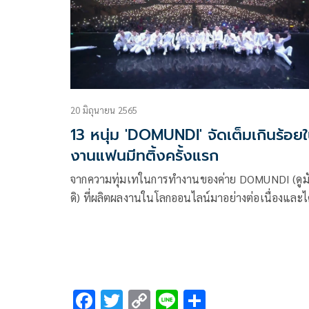
20 มิถุนายน 2565
13 หนุ่ม 'DOMUNDI' จัดเต็มเกินร้อย
งานแฟนมีทติ้งครั้งแรก
จากความทุ่มเทในการทำงานของค่าย DOMUNDI (ดูมัน
ดิ) ที่ผลิตผลงานในโลกออนไลน์มาอย่างต่อเนื่องและไ
รับความนิยมมาโดยตลอด ซึ่งประสบความสำเร็จอย่าง
มากจากความตั้งใจของเจ้าของค่ายหนุ่มไฟแรง อ๊อฟชั
กิตติพัฒน์ จำปา รวมถึงทั้ง 13 หนุ่มในค่าย นำโดย ซี-
พฤกษ์ พานิช , นุนิว-ชวรินทร์ เพริศพิริยะวงศ์ , แม้ก-
ธัสส์ รุจีรัตนาวรพันธุ์ , ณฐ-ณฐสิชณ์ เอื้อเอกสิชฌ์ ,
F
T
C
Li
S