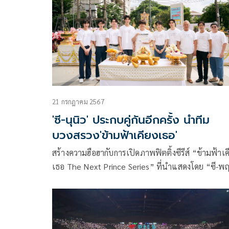
21 กรกฎาคม 2567
'ซี-นุนิว' ประกบคู่กันอีกครั้ง นำทีม
บวงสรวง'ข้ามฟ้าเคียงเธอ'
สร้างความฮือฮากับการเปิดภาพฟิตติ้งซีรีส์ “ข้ามฟ้าเค
เธอ The Next Prince Series” ที่นำแสดงโดย “ซี-พฤ
พานิช” และ “นุนิว-ชวรินทร์ เพริศพิริยะวงศ์” ติดเท
รนด์ X สุดปัง ได้รับความนิยมในไทย โดยติดอันดับ 1
อันดับ 2 แบบข้ามวัน และมีการพูดถึงกว่า 2 ล้านโพสต
ไปเมื่อช่วงต้นเดือนที่ผ่านมา