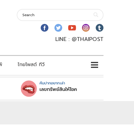
LINE : @THAIPOST
พ์
ไทยโพสต์ ทีวี
คันปากอยากเล่า
เลขทรัพย์สินให้โชค