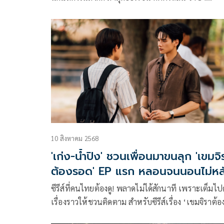
ประธานกรรมการบริหาร บริษัท Mandee Work จำกั
หรือค่ายดูมันดิ ได้ออกมาร่ายยาวชี้แจงถึงกรณีต่างๆ อ
ละเอียด งานนี้เจ้าตัวน้อมรับทุกคำติชมและขอโอกาส
แก้ไขปรับปรุง เพื่อให้เกิดชิ้นงานที่มีประสิทธิภาพต่
ในอนาคต
10 สิงหาคม 2568
'เก่ง-น้ำปิง' ชวนเพื่อนมาขนลุก 'เขมจิ
ต้องรอด' EP แรก หลอนจนนอนไม่หล
ซีรีส์ที่คนไทยต้องดู! พลาดไม่ได้สักนาที เพราะเต็มไป
เรื่องราวให้ชวนติดตาม สำหรับซีรีส์เรื่อง ‘เขมจิราต้อ
รอด Khemjira The Series’ จากค่าย ‘ดูมันดิ’ ภายใต้