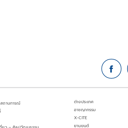
ร์ค-
ต่างประเทศ
สถานการณ์
อาชญากรรม
้
X-CITE
ยานยนต์
เที่ยว – ศิลปวัฒนธรรม