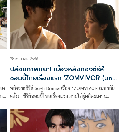
28 ธันวาคม 2566
ปล่อยภาพแรก! เบื้องหลังกองซีรีส์
ซอมบี้ไทยเรื่องแรก 'ZOMVIVOR (มหา
ลัยคลั่ง)'
ียง
หลังจากซีรีส์ Sci-fi Drama เรื่อง “ZOMVIVOR (มหาลัย
กษ์
คลั่ง)” ซีรีส์ซอมบี้ไทยเรื่องแรก ภายใต้ผู้ผลิตผลงาน
คุณภาพอย่าง “มันดีเวิร์ค” ได้รับความสนใจและเป็นที่
 และ
จับตามองอย่างมาก การันตีจากกระแสในโลกโซเชียลที่ติด
์
เทรนด์ในแอปพลิเคชัน X ตั้งแต่วันบวงสรวง