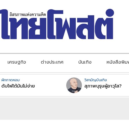
เศรษฐกิจ
ต่างประเทศ
บันเทิง
หนังสือพิม
ผักกาดหอม
วิสามัญบันเทิง
ดับไฟใต้มันไม่ง่าย
สุภาพบุรุษผู้อาวุโส?