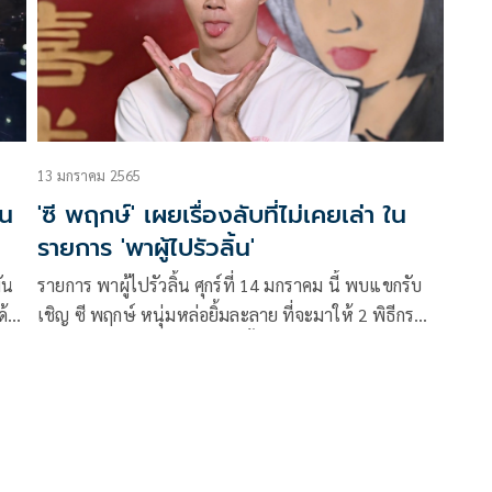
13 มกราคม 2565
ใน
'ซี พฤกษ์' เผยเรื่องลับที่ไม่เคยเล่า ใน
รายการ 'พาผู้ไปรัวลิ้น'
รายการ พาผู้ไปรัวลิ้น ศุกร์ที่ 14 มกราคม นี้ พบแขกรับ
ด้
เชิญ ซี พฤกษ์ หนุ่มหล่อยิ้มละลาย ที่จะมาให้ 2 พิธีกร
ก้อง ปิยะ และ ก๊อบแก๊บ ได้รัวลิ้นเผยเรื่องราวพร้อมพาไป
่น-
รัวลิ้นชิมอาหาร รสเลิศกันที่ร้าน H cafe & Restaurant
เลียบทางด่วนรามอินทรา
กร