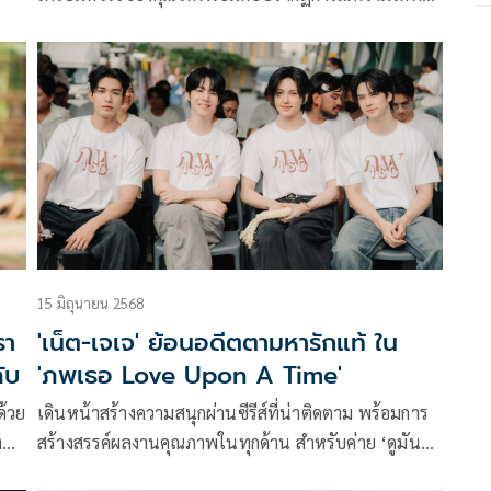
ด
ถ่ายทอดโดยสองศิลปินคู่ขวัญแห่งยุค “ซี-พฤกษ์ พานิช”
ย่าง
และ “นุนิว-ชวรินทร์ เพริศพิริยะวงศ์” กับคอนเสิร์ตใหญ่
เต็มรูปแบบครั้งที่ 2 ในงาน “ZeeNuNew 2nd Concert
อไป
“CRAZY IN LOVE” ที่จะเกิดขึ้นในวันเสาร์ที่ 25 ตุลาคม
2568 ณ อิมแพ็ค อารีน่า เมืองทองธานี
15 มิถุนายน 2568
รา
'เน็ต-เจเจ' ย้อนอดีตตามหารักแท้ ใน
ับ
'ภพเธอ Love Upon A Time'
ด้วย
เดินหน้าสร้างความสนุกผ่านซีรีส์ที่น่าติดตาม พร้อมการ
ง
สร้างสรรค์ผลงานคุณภาพในทุกด้าน สำหรับค่าย ‘ดูมันดิ’
การ
ภายใต้การทำงานของหัวเรือใหญ่ ‘อ๊อฟชั่น-กิตติพัฒน์