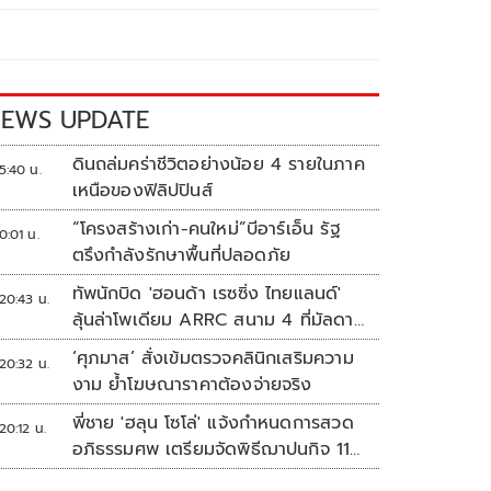
EWS UPDATE
ดินถล่มคร่าชีวิตอย่างน้อย 4 รายในภาค
5:40 น.
เหนือของฟิลิปปินส์
“โครงสร้างเก่า-คนใหม่”บีอาร์เอ็น รัฐ
0:01 น.
ตรึงกำลังรักษาพื้นที่ปลอดภัย
ทัพนักบิด 'ฮอนด้า เรซซิ่ง ไทยแลนด์'
20:43 น.
ลุ้นล่าโพเดียม ARRC สนาม 4 ที่มัลดาลิ
กา
‘ศุภมาส’ สั่งเข้มตรวจคลินิกเสริมความ
20:32 น.
งาม ย้ำโฆษณาราคาต้องจ่ายจริง
พี่ชาย 'ฮลุน โซโล่' แจ้งกำหนดการสวด
20:12 น.
อภิธรรมศพ เตรียมจัดพิธีฌาปนกิจ 11
ส.ค.