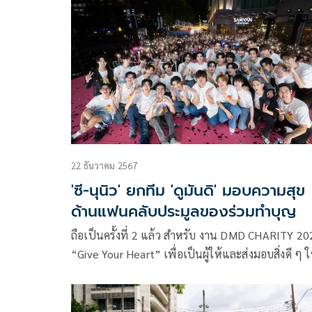
ผลิตของ ‘บริษัท มันดีเวิร์ค จำกัด’ โดยได้ออนแอร์ EP
แรก เป็นที่เรียบร้อยเมื่อคืนวันเสาร์ที่ 9 สิงหาคม
22 ธันวาคม 2567
'ซี-นุนิว' ยกทีม 'ดูมันดิ' มอบความสุข
ด้านแฟนคลับประมูลของร่วมทำบุญ
ถือเป็นครั้งที่ 2 แล้ว สำหรับ งาน DMD CHARITY 20
“Give Your Heart” เพื่อเป็นผู้ให้และส่งมอบสิ่งดี ๆ ใ
กับสังคมส่งท้ายปี 2567 ซึ่งจะมีนักแสดงในค่ายกว่า 3
ชีวิต ผลัดเปลี่ยนหมุนเวียนกันมาร้องเพลงแจกความส
พร้อมทั้งมีการประมูลเสื้อจากนักแสดงคนโปรด