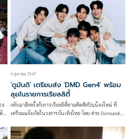
จำปา’ โดยกล้าที่จะทำงานสุดท้าทาย ประเดิมซีรีส์พีเรียด
เรื่องแรกของค่ายอย่าง ‘ภพเธอ Love Upon A Time’
และได้ถือฤกษ์ดีจัดพิธีบวงสรวง โดยมีทีมนักแสดงนำ อาทิ
เน็ต-สิรภพ มานิธิคุณ, เจเจ-รัชพล พรพินิต, ลาเต้-ธนร
รถชล จันทร์แก้วอมร, คิม-พงศธร สิทธิพันธ์
6 ตุลาคม 2567
'ดูมันดิ' เตรียมส่ง 'DMD Gen4' พร้อม
ลุยในรายการเรียลลิตี้
24
กลับมาอีกครั้งกับการเรียลลิตี้ตามติดศิลปินน้องใหม่ ที่
ห้
เตรียมแจ้งเกิดในวงการบันเทิงไทย โดย ค่าย Domundi
0
(ดูมันดิ) ซึ่งมีชื่อเสียงในการปลุกปั้นคนดังที่เต็มไปด้วย
ุข
คุณภาพสู่วงการบันเทิงมาแล้วถึง 3 รุ่น อย่าง DMD Gen
1, DMD Gen 2 และ DMD Gen 3