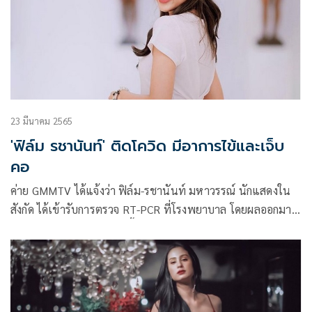
23 มีนาคม 2565
'ฟิล์ม รชานันท์' ติดโควิด มีอาการไข้และเจ็บ
คอ
ค่าย GMMTV ได้แจ้งว่า ฟิล์ม-รชานันท์ มหาวรรณ์ นักแสดงใน
สังกัด ได้เข้ารับการตรวจ RT-PCR ที่โรงพยาบาล โดยผลออกมา
พบว่า ฟิล์ม รชานันท์ ติดเชื้อโควิด-19 มีอาการไข้ และเจ็บคอ