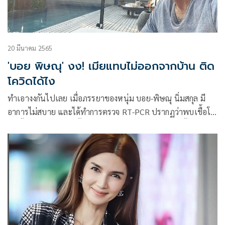
20 มีนาคม 2565
'บอย พิษณุ' งง! เมียแทบไม่ออกจากบ้าน ติด
โควิดได้ไง
ทำเอางงกันไปเลย เมื่อภรรยาของหนุ่ม บอย-พิษณุ นิ่มสกุล มี
อาการไม่สบาย และได้ทำการตรวจ RT-PCR ปรากฏว่าพบเชื้อโค
วิด ทั้งๆ ที่ตัวของเธอนั้นมีออกจากบ้านแค่วันเดียวเท่านั้น โดย
ตอนนี้ เข้ารักษาแบบ Home Isolation เรียบร้อยแล้ว ส่วนหนุ่ม
บอยและลูกสาวยังปลอดภัยไม่พบเชื้อ