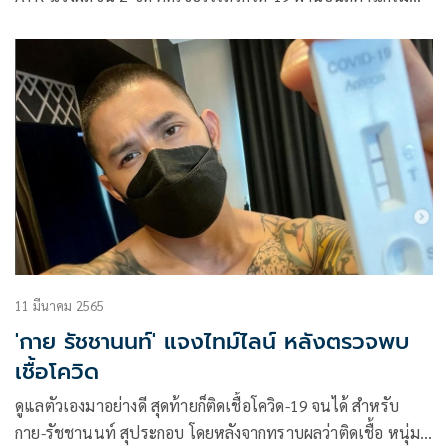
ส่วนตัว “tim pita” พร้อมระบุข้อความว่า
11 มีนาคม 2565
'กาย รัชชานนท์' แจงไทม์ไลน์ หลังตรวจพบ
เชื้อโควิด
ดูแลตัวเองมาอย่างดี สุดท้ายก็ติดเชื้อโควิด-19 จนได้ สำหรับ
กาย-รัชชานนท์ สุประกอบ โดยหลังจากทราบผลว่าติดเชื้อ หนุ่ม