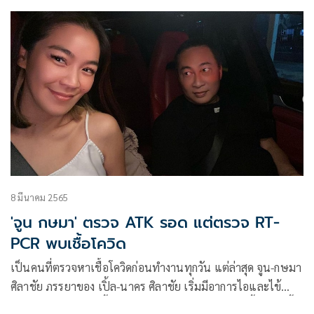
8 มีนาคม 2565
'จูน กษมา' ตรวจ ATK รอด แต่ตรวจ RT-
PCR พบเชื้อโควิด
เป็นคนที่ตรวจหาเชื้อโควิดก่อนทำงานทุกวัน แต่ล่าสุด จูน-กษมา
ศิลาชัย ภรรยาของ เปิ้ล-นาคร ศิลาชัย เริ่มมีอาการไอและไข้
อ่อนๆ เลยไปตรวจเชื้อด้วยวิธี RT-PCR ผลออกมาวันนี้ว่าพบเชื้อ