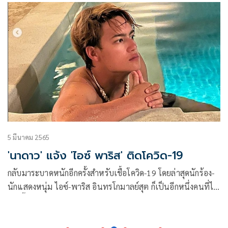
ได้ล่าสุดได้แยกตัวออกมารักษาตามมาตรการที่แพทย์แนะนำ
5 มีนาคม 2565
'นาดาว' แจ้ง 'ไอซ์ พาริส' ติดโควิด-19
กลับมาระบาดหนักอีกครั้งสำหรับเชื้อโควิด-19 โดยล่าสุดนักร้อง-
นักแสดงหนุ่ม ไอซ์-พาริส อินทรโกมาลย์สุต ก็เป็นอีกหนึ่งคนที่ได้
รับเชื้อ โดยต้นสังกัด นาดาว บางกอก ได้ออกมาอัปเดทว่าหนุ่ม
ไอซ์ มีอาการแสบคอเล็กน้อย และประเมินว่าเป็นผู้ป่วยสีเขียวให้
ทำ Home Isolation