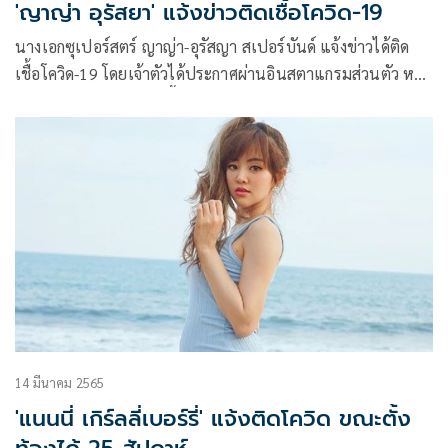
'ญาญ่า อุรัสยา' แจ้งข่าวติดเชื้อโควิด-19
นางเอกซุเปอร์สตร์ ญาญ่า-อุรัสญา สเปอร์บันด์ แจ้งข่าวได้ติด
เชื้อโควิด-19 โดยเจ้าตัวได้ประกาศผ่านอินสตาแกรมส่วนตัว หลัง
ได้สัมผัสใกล้ชิดกับผู้ติดเชื้อ จึงเข้ารับการตรวจ ขอโทษทุกคนที่ได้
รับผลกระทบ ซึ่ง ญาญ่า ได้เขียนแจ้งไว้ว่า
14 มีนาคม 2565
'แนนนี่ เกิร์ลลี่เบอร์รี่' แจ้งติดโควิด ขณะตั้ง