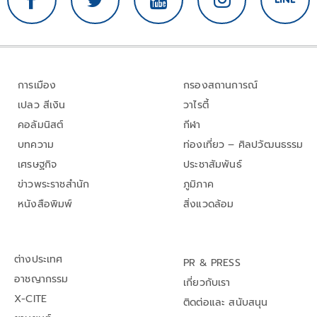
การเมือง
กรองสถานการณ์
เปลว สีเงิน
วาไรตี้
คอลัมนิสต์
กีฬา
บทความ
ท่องเที่ยว – ศิลปวัฒนธรรม
เศรษฐกิจ
ประชาสัมพันธ์
ข่าวพระราชสำนัก
ภูมิภาค
หนังสือพิมพ์
สิ่งแวดล้อม
ต่างประเทศ
PR & PRESS
อาชญากรรม
เกี่ยวกับเรา
X-CITE
ติดต่อและ สนับสนุน