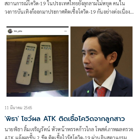
สถานการณ์โควิด-19 ในประเทศไทยยังลุกลามไม่หยุด คนใน
วงการบันเทิงก็ออกมาประกาศติดเชื้อโควิด-19 กันอย่างต่อเนื่อง
ล่าสุด ดิว-จิรวรรตน์ สุทธิวณิชศักดิ์ หรือ เร็น จากซีรีส์ F4
Thailand หัวใจรักสี่ดวงดาว BOYS OVER FLOWER ทางต้นสังกัด
GMMTV ได้ออกมาแจ้งว่าพบเชื้อโควิด-19 หลังเจ้าตัวได้เข้ารับ
การตรวจ RT-PCR โดยได้แจ้งมาว่า
11 มีนาคม 2565
'พิธา' โชว์ผล ATK ติดเชื้อโควิดจากลูกสาว
นายพิธา ลิ้มเจริญรัตน์ หัวหน้าพรรคก้าวไกล โพสต์ภาพผลตรวจ
ATK แจ้งผลขึ้น 2 ขีด ติดเชื้อไวรัสโควิด-19 ผ่านอินสตาแกรม