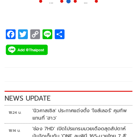
...
...
F
T
C
Li
S
ac
wi
o
n
h
e
tt
p
e
ar
b
er
y
e
o
Li
o
n
k
k
NEWS UPDATE
'นิวคาสเซิล' ประกาศแต่งตั้ง 'ไยส์เลอร์' คุมทัพ
18:24 น.
แทนที่ 'ฮาว'
'ช่อง 7HD' เปิดโปรแกรมมวยเดือดสุดสัปดาห์
18:14 น.
มันจัดเต็มกับ 'ONE ลุมพินี 165-มวยไทย 7 สี'