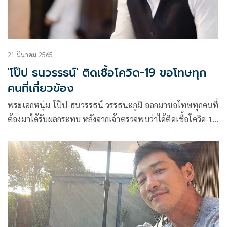
21 มีนาคม 2565
'โป๊ป ธนวรรธน์' ติดเชื้อโควิด-19 ขอโทษทุก
คนที่เกี่ยวข้อง
พระเอกหนุ่ม โป๊ป-ธนวรรธน์ วรรธนะภูมิ ออกมาขอโทษทุกคนที่
ต้องมาได้รับผลกระทบ หลังจากเจ้าตรวจพบว่าได้ติดเชื้อโควิด-19
โดยล่าสุด หนุ่มโป๊ป ได้โพสต์ข้อความแจ้งลงในอินสตาแกรมสตอ
รี่ว่า