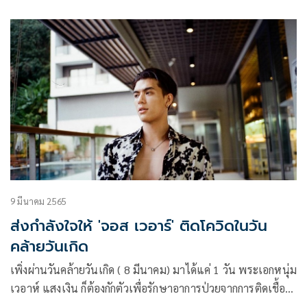
กาย ก็ได้ติดต่อหน่วยงานที่เกี่ยวข้องเพื่อทำ home isolation แล้ว
พร้อมกันนี้ยังได้ออกมาแจ้งไทม์ไลน์ให้เสร็จสรรพ
9 มีนาคม 2565
ส่งกำลังใจให้ 'จอส เวอาร์' ติดโควิดในวัน
คล้ายวันเกิด
เพิ่งผ่านวันคล้ายวันเกิด ( 8 มีนาคม) มาได้แค่ 1 วัน พระเอกหนุ่ม
เวอาห์ แสงเงิน ก็ต้องกักตัวเพื่อรักษาอาการป่วยจากการติดเชื้อโค
วิด-19 โดยทางต้นสังกัดจีเอ็มเอ็มทีวีได้ส่งหนังสือแจ้งว่า