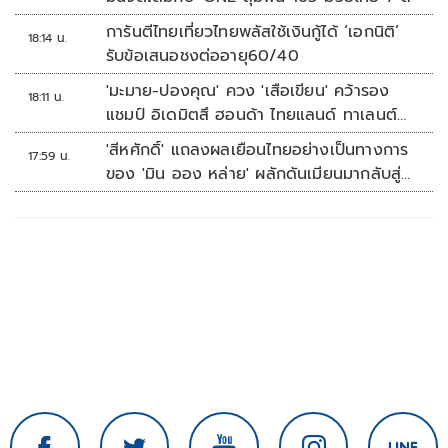
การันตีไทยเที่ยวไทยพลัสใช้เงินกู้ได้ ‘เอกนิติ’
18:14 น.
รับข้อเสนอชงต่ออายุ60/40
'มะมาย-ปองคุณ' ควง 'เสือเขียน' คว้ารอง
18:11 น.
แชมป์ อิเดมิตสึ ฮอนด้า ไทยแลนด์ ทาเลนต์
คัพ สนาม 3
'สีหศักดิ์' แถลงผลเยือนไทยอย่างเป็นทางการ
17:59 น.
ของ 'มิน ออง หล่าย' ผลักดันเมียนมากลับสู่
อาเซียน