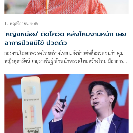
12 พฤศจิกายน 2565
'หญิงหน่อย' ติดโควิด หลังโหมงานหนัก เผย
อาการป่วยมีไข้ ปวดตัว
กองงานโฆษกพรรคไทยสร้างไทย แจ้งข่าวต่อสื่อมวลชนว่า คุณ
หญิงสุดารัตน์ เกยุราพันธุ์ หัวหน้าพรรคไทยสร้างไทย มีอาการ
ป่วยด้วยโรคโควิด ขณะนี้รักษาตัวอยู่ที่โรงพยาบาลบำรุงราษฎร์
ซึ่งคาดว่าจะได้รับเชื้อจากการลุยทำงานหนัก โดยเฉพาะการออก
ให้กำลังใจและช่วยเหลือพี่น้องประชาชนที่ประสบอุทกภัย