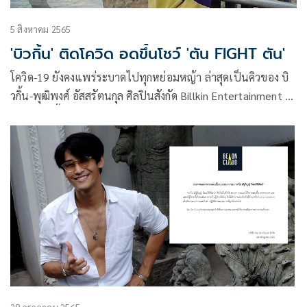
5 สิงหาคม 2565
'บิวกิ้น' ติดโควิด อดขึ้นโชว์ 'ตัน FIGHT ตัน'
โควิด-19 ยังคงแพร่ระบาดไปทุกหย่อมหญ้า ล่าสุดเป็นคิวของ บิ
วกิ้น-พุฒิพงศ์ อัสสรัตนกุล ศิลปินสังกัด Billkin Entertainment ที่
ตรวจพบเชื้อโควิด ทำให้ทุกงานที่รับไว้ต้องเลื่อนออกไปก่อน
จนกว่าจะหายดี รวมถึง ตัน FIGHT ตัน VARIETY CONCERT ใน
วันที่ 6 และ 7 สิงหาคมที่จะถึงนี้ ที่เจ้าตัวอดขึ้นโชว์เช่นกัน