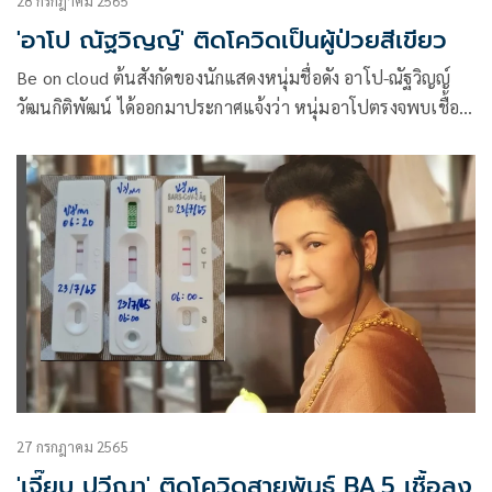
28 กรกฎาคม 2565
'อาโป ณัฐวิญญ์' ติดโควิดเป็นผู้ป่วยสีเขียว
Be on cloud ต้นสังกัดของนักแสดงหนุ่มชื่อดัง อาโป-ณัฐวิญญ์
วัฒนกิติพัฒน์ ได้ออกมาประกาศแจ้งว่า หนุ่มอาโปตรงจพบเชื้อ
โควิด-19 โดยมีการระบุว่า
27 กรกฎาคม 2565
'เจี๊ยบ ปวีณา' ติดโควิดสายพันธุ์ BA.5 เชื้อลง