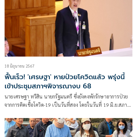
18 มิถุนายน 2567
ฟื้นเร็ว! 'เศรษฐา' หายป่วยโควิดแล้ว พรุ่งนี้
เข้าประชุมสภาฯพิจารณางบ 68
นายเศรษฐา ทวีสิน นายกรัฐมนตรี ซึ่งยังคงพักรักษาอาการป่วย
จากการติดเชื้อโควิด-19 เป็นวันที่สอง โดยในวันที่ 19 มิ.ย.สภาผู้
แทนราษฎรจะมีการพิจารณาร่างพระราชบัญญัติ(พ.ร.บ.)งบ
ประมาณรายจ่ายประจำปีงบประมาณ