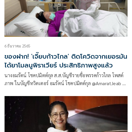
6 ธันวาคม 2565
ของฝาก! 'เจี๊ยบก้าวไกล' ติดโควิดจากเยอรมัน
ได้ยาโมลนูพิราเวียร์ ประสิทธิภาพสูงแล้ว
นางอมรัตน์ โชคปมิตต์กุล ส.ส.บัญชีรายชื่อพรรคก้าวไกล โพสต์
ภาพ ในบัญชีทวิตเตอร์ อมรัตน์ โชคปมิตต์กุล @AmaratJeab ว่า
ได้โควิดเป็นของฝากจากเยอรมนี