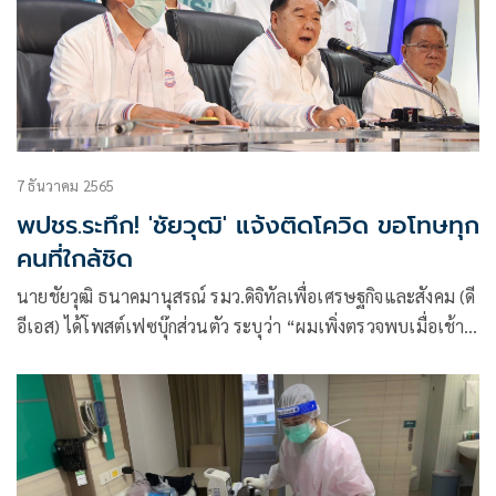
7 ธันวาคม 2565
พปชร.ระทึก! 'ชัยวุฒิ' แจ้งติดโควิด ขอโทษทุก
คนที่ใกล้ชิด
นายชัยวุฒิ ธนาคมานุสรณ์ รมว.ดิจิทัลเพื่อเศรษฐกิจและสังคม (ดี
อีเอส) ได้โพสต์เฟซบุ๊กส่วนตัว ระบุว่า “ผมเพิ่งตรวจพบเมื่อเช้า
ว่าติดโควิด-19 แต่เมื่อวานผมไปตรวจ RT-PCR ยังไม่ติดครับ เพิ่ง
มาตรวจพบว่าติดจากการตรวจ ATK วันนี้