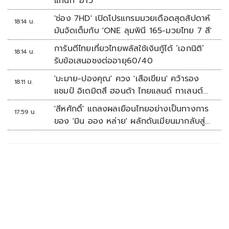
แทนที่ 'ฮาว'
'ช่อง 7HD' เปิดโปรแกรมมวยเดือดสุดสัปดาห์
18:14 น.
มันจัดเต็มกับ 'ONE ลุมพินี 165-มวยไทย 7 สี'
การันตีไทยเที่ยวไทยพลัสใช้เงินกู้ได้ ‘เอกนิติ’
18:14 น.
รับข้อเสนอชงต่ออายุ60/40
'มะมาย-ปองคุณ' ควง 'เสือเขียน' คว้ารอง
18:11 น.
แชมป์ อิเดมิตสึ ฮอนด้า ไทยแลนด์ ทาเลนต์
คัพ สนาม 3
'สีหศักดิ์' แถลงผลเยือนไทยอย่างเป็นทางการ
17:59 น.
ของ 'มิน ออง หล่าย' ผลักดันเมียนมากลับสู่
อาเซียน