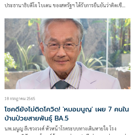
ประธานาธิบดีโจ ไบเดน ของสหรัฐฯ ได้รับการยืนยันว่าติดเชื…
18 กรกฎาคม 2565
โชคดียังไม่ติดโควิด! 'หมอมนูญ' เผย 7 คนใน
บ้านป่วยสายพันธุ์ BA.5
นพ.มนูญ ลีเชวงวงศ์ หัวหน้าโรคระบบทางเดินหายใจ โรง