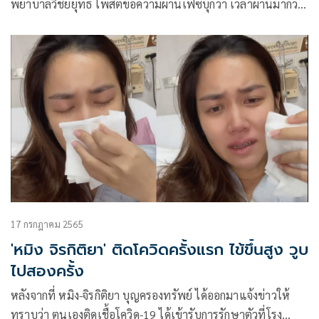
พยาบาลวิชัยยุทธ โพสต์ข้อความผ่านเฟซบุ๊กว่า เวลาผ่านมากว่า
2 ปีครึ่ง โรคไวรัสโควิด-19 กลับมาระบาดรอบใหญ่อีกเป็นระลอก
ที่ 6
17 กรกฎาคม 2565
'หมิง จิรกิติยา' ติดโควิดครั้งแรก ไข้ขึ้นสูง วูบ
ไปสองครั้ง
หลังจากที่ หมิง-จิรกิติยา บุญครองทรัพย์ ได้ออกมาแจ้งข่าวให้
ทราบว่า ตนเองติดเชื้อโควิด-19 ได้เข้ารับการรักษาตัวที่โรง