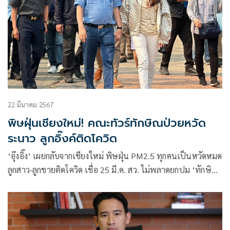
22 มีนาคม 2567
พิษฝุ่นเชียงใหม่! คณะทัวร์ทักษิณป่วยหวัด
ระนาว ลูกอิ๊งค์ติดโควิด
‘อุ๊งอิ๊ง’ เผยกลับจากเชียงใหม่ พิษฝุ่น PM2.5 ทุกคนเป็นหวัดหมด
ลูกสาว-ลูกชายติดโควิด เชื่อ 25 มี.ค. สว. ไม่พลาดยกปม ‘ทักษิณ’
อภิปราย ยันตอบได้ทุกเรื่อง