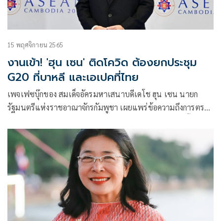
15 พฤศจิกายน 2565
งานเข้า! 'ฮุน เซน' ติดโควิด ต้องยกประชุม
G20 ที่บาหลี และเอเปคที่ไทย
เพจเฟซบุ๊กของ สมเด็จอัครมหาเสนาบดีเดโช ฮุน เซน นายก
รัฐมนตรีแห่งราชอาณาจักรกัมพูชา เผยแพร่ข้อความถึงการตรวจ
โควิด-19 ที่มีผลเป็นบวก จึงจำเป็นต้องยกเลิกกำหนดการทั้งหมด