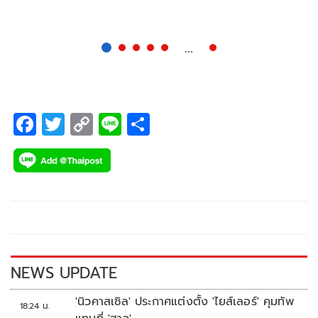
โดยเริ่มมีอาการตั้งแต่วานนี้ (11 ก.ค.) รู้สึกอ่อนเพลีย หลังจาก
เดินทางไปเยี่ยมนายเทพ
...
F
T
C
Li
S
ac
wi
o
n
h
e
tt
p
e
ar
b
er
y
e
o
Li
o
n
k
k
NEWS UPDATE
'นิวคาสเซิล' ประกาศแต่งตั้ง 'ไยส์เลอร์' คุมทัพ
18:24 น.