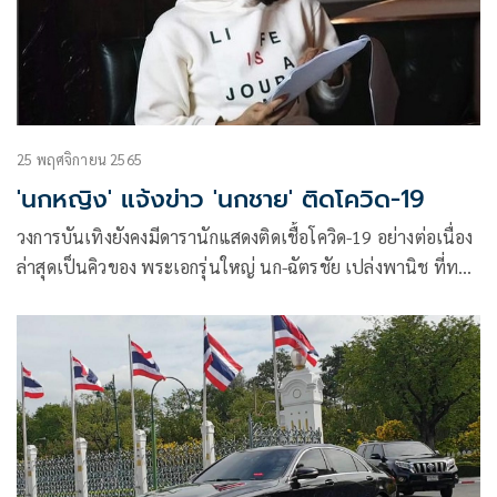
25 พฤศจิกายน 2565
'นกหญิง' แจ้งข่าว 'นกชาย' ติดโควิด-19
วงการบันเทิงยังคงมีดารานักแสดงติดเชื้อโควิด-19 อย่างต่อเนื่อง
ล่าสุดเป็นคิวของ พระเอกรุ่นใหญ่ นก-ฉัตรชัย เปล่งพานิช ที่ทาง
ภรรยา นก-สินจัย เปล่งพานิช ได้ออกมาแจ้งข่าวด้วยตัวเอง