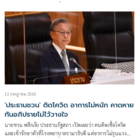
พยาบาลทันที เพราะลุกไม่ขึ้น มีไข้ เจ็บคอ ปวดหัว ปวดหู มึนหัว
กินไม่ได้ จึงคิดว่าถ้าอยู่ในมือคุณหมอก็จะปลอดภัยที่สุด
12 กรกฎาคม 2565
'ประธานชวน' ติดโควิด อาการไม่หนัก คาดหาย
ทันอภิปรายไม่ไว้วางใจ
นายชวน หลีกภัย ประธานรัฐสภา เปิดเผยว่า ตนติดเชื้อโควิด
และเข้ารักษาตัวที่โรงพยาบาลรามาธิบดี แต่อาการไม่รุนแรง