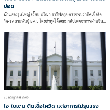
ปอด
นักแสดงรุ่นใหญ่ เจี๊ยบ-ปวีณา ชารีฟสกุล ตรวจพบว่าติดเชื้อโค
วิด-19 สายพันธุ์ BA.5 โดยล่าสุดได้ออกมาอัปเดตอาการผ่านอินส
ตาแกรมส่วนตัว
21 กรกฎาคม 2565
โจ ไบเดน ติดเชื้อโควิด แต่อาการไม่รุนแรง