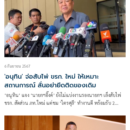
6 กันยายน 2567
'อนุทิน' จ่อสับไพ่ ขรก. ใหม่ ให้เหมาะ
สถานการณ์ ลั่นอย่ายึดติดของเดิม
‘อนุทิน’ แจง ‘นายกฯอิ๊งค์’ ยังไม่แบ่งงานรองนายกฯ เล็งสับไพ่
ขรก. สัดส่วน ภท.ใหม่ แต่ชม ‘ไตรศุลี’ ทำงานดี พร้อมรับ 2
รมช.มท. ติดโควิด