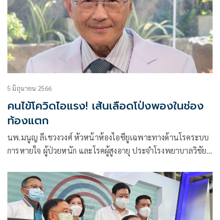
5 มิถุนายน 2566
คนไข้โควิดไอแรง! เส้นเลือดโป่งพองในช่อง
ท้องแตก
นพ.มนูญ ลีเชวงวงศ์ หัวหน้าห้องไอซียูเฉพาะทางด้านโรคระบบ
การหายใจ ผู้ป่วยหนัก และโรคผู้สูงอายุ ประจำโรงพยาบาลวิชัย
ยุทธ โพสต์ข้อความผ่านเฟซบุ๊กว่า ผู้ป่วยหญิงอายุ 75 ปี