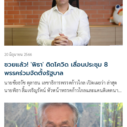
20 มิถุนายน 2566
ซวยแล้ว! 'พิธา' ติดโควิด เลื่อนประชุม 8
พรรคร่วมจัดตั้งรัฐบาล
นายชัยธวัช ตุลาธน เลขาธิการพรรคก้าวไกล เปิดเผยว่า ล่าสุด
นายพิธา ลิ้มเจริญรัตน์ หัวหน้าพรรคก้าวไกลและแคนดิเดตนา
ยกรัฐมนตรี ติดโควิด มา 2 วันแล้ว จึงเป็นเหตุให้ต้องเลื่อนการ
ประชุมแกนนำ 8 พรรคร่วมออกไป