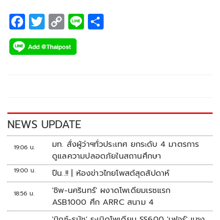
F
T
C
Li
S
ac
wi
o
n
h
e
tt
p
e
ar
b
er
y
e
o
Li
o
n
k
k
NEWS UPDATE
มท. สั่งผู้ว่าฯทั่วประเทศ ยกระดับ 4 มาตรการ
19:06 น.
ดูแลความปลอดภัยในสถานศึกษา
19:00 น.
ปืน..!! | ห้องข่าวไทยโพสต์สุดสัปดาห์
'ชิพ-นครินทร์' ผงาดโพเดียมเรซแรก
18:56 น.
ASB1000 ศึก ARRC สนาม 4
'มิกซ์-ธนัช' ระเบิดโพเดียม SS600 'เฟอร์' แซง