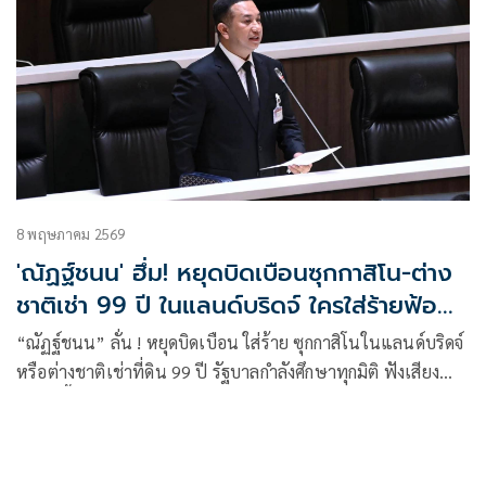
8 พฤษภาคม 2569
'ณัฏฐ์ชนน' ฮึ่ม! หยุดบิดเบือนซุกกาสิโน-ต่าง
ชาติเช่า 99 ปี ในแลนด์บริดจ์ ใครใส่ร้ายฟ้อง
แน่
“ณัฏฐ์ชนน” ลั่น ! หยุดบิดเบือน ใส่ร้าย ซุกกาสิโนในแลนด์บริดจ์
หรือต่างชาติเช่าที่ดิน 99 ปี รัฐบาลกำลังศึกษาทุกมิติ ฟังเสียง
คนในพื้นที่ เตือนใครใส่ร้าย ภูมิใจไทย เจอจัดก