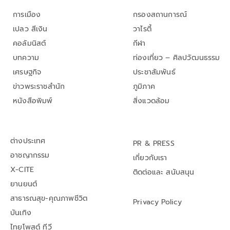
การเมือง
กรองสถานการณ์
เปลว สีเงิน
วาไรตี้
คอลัมนิสต์
กีฬา
บทความ
ท่องเที่ยว – ศิลปวัฒนธรรม
เศรษฐกิจ
ประชาสัมพันธ์
ข่าวพระราชสำนัก
ภูมิภาค
หนังสือพิมพ์
สิ่งแวดล้อม
ต่างประเทศ
PR & PRESS
อาชญากรรม
เกี่ยวกับเรา
X-CITE
ติดต่อและ สนับสนุน
ยานยนต์
สาธารณสุข-คุณภาพชีวิต
Privacy Policy
บันเทิง
ไทยโพสต์ ทีวี