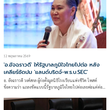
12 พฤษภาคม 2569
'อ.อัจฉราวดี' ให้รัฐบาลภูมิใจไทยไปต่อ หลัง
เคลียร์ชัดปม 'แลนด์บริดจ์-พ.ร.บ.SEC'
อ. อัจฉราวดี วงศ์สกล ผู้ก่อตั้งมูลนิธิโรงเรียนแห่งชีวิต โพสต์
ข้อความว่า แถลงชัดแบบนี้รัฐบาลภูมิใจไทยไปต่อเลยค่ะแต่ต่อนี้
ไปรัฐบาลต้องให้