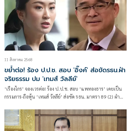
11 สิงหาคม 2568
ขย้ำต่อ! ร้อง ป.ป.ช. สอบ 'อิ๊งค์' ส่อขัดรธน.ฝ่า
จริยธรรม ปม 'เทมส์ วัลลีย์'
‘เรืองไกร’ จองเวรต่อ! ร้อง ป.ป.ช. สอบ ‘แพทองธาร’ เคยเป็น
กรรมการ-ถือหุ้น ‘เทมส์ วัลลีย์’ ส่อขัด รธน. มาตรา 89 (2) ฝ่า
จริยธรรมร้ายแรงหรือไม่