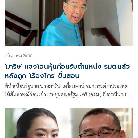
3 ธันวาคม 2567
'มาริษ' แจงโอนหุ้นก่อนรับตำแหน่ง รมต.แล้ว
หลังถูก 'เรืองไกร' ยื่นสอบ
ที่ทำเนียบรัฐบาล นายมาริษ เสงี่ยมพงษ์ รมว.การต่างประเทศ
ให้สัมภาษณ์ก่อนเข้าประชุมคณะรัฐมนตรี (ครม.) ถึงกรณีนาย
เรืองไกร ลีกิจวั