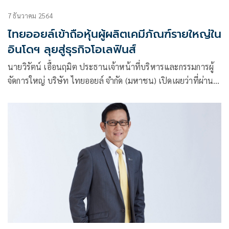
7 ธันวาคม 2564
ไทยออยล์เข้าถือหุ้นผู้ผลิตเคมีภัณฑ์รายใหญ่ใน
อินโดฯ ลุยสู่ธุรกิจโอเลฟินส์
นายวิรัตน์ เอื้อนฤมิต ประธานเจ้าหน้าที่บริหารและกรรมการผู้
จัดการใหญ่ บริษัท ไทยออยล์ จำกัด (มหาชน) เปิดเผยว่าที่ผ่าน
มา ไทยออยล์มุ่งเน้นดำเนินธุรกิจเพื่อมุ่งสู่วิสัยทัศน์ที่เราวางไว้
โดยอาศัยรากฐานที่มั่นคงจากธุรกิจหลัก โดย บริษัทฯ ได้ตั้งเป้า
หมายเพิ่มการลงทุนในธุรกิจไฟฟ้าที่เป็นพลังงานทดแทน