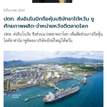
8 ธันวาคม 2564
ปตท. ส่งอินโนบิกถือหุ้นบริษัทยาไต้หวัน ชู
ศักยภาพผลิต-จำหน่ายหวังตีตลาดโลก
ปตท. ส่งอินโนบิก ชิงส่วนแบ่งตลาดยาโลก เพิ่มสัดส่วนการถือหุ้น
โลตัส ฟาร์มาซูติคอล บริษัทยักษ์ใหญ่ไต้หวัน