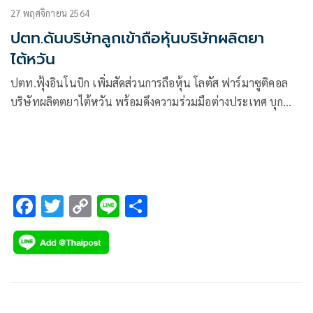
27 พฤศจิกายน 2564
ปตท.ดันบริษัทลูกเข้าถือหุ้นบริษัทผลิตยา
ไต้หวัน
ปตท.ฟุ้งอินโนบิก เพิ่มสัดส่วนการถือหุ้น โลตัส ฟาร์มาซูติคอล
บริษัทผลิตตยาไต้หวัน พร้อมดึงความร่วมมือต่างประเทศ บุก
ตลาดยาขนาดใหญ่ระดับโลก พร้อมเพิ่มโอกาสการเข้าถึงยา
มาตรฐานสากลให้แก่คนไทย
F
T
C
Li
S
ac
wi
o
n
h
e
tt
p
e
ar
b
er
y
e
o
Li