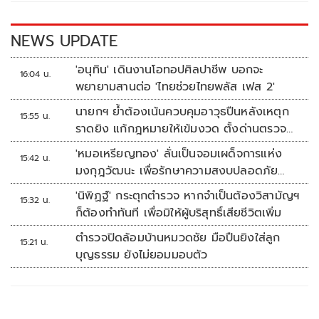
o
n
k
k
NEWS UPDATE
'อนุทิน' เดินงานโอทอปศิลปาชีพ บอกจะ
16:04 น.
พยายามสานต่อ 'ไทยช่วยไทยพลัส เฟส 2'
นายกฯ ย้ำต้องเน้นควบคุมอาวุธปืนหลังเหตุก
15:55 น.
ราดยิง แก้กฎหมายให้เข้มงวด ตั้งด่านตรวจ
เพิ่ม
'หมอเหรียญทอง' ลั่นเป็นจอมเผด็จการแห่ง
15:42 น.
มงกุฎวัฒนะ เพื่อรักษาความสงบปลอดภัย
ภายในรพ.
'นิพิฏฐ์' กระตุกตำรวจ หากจำเป็นต้องวิสามัญฯ
15:32 น.
ก็ต้องทำทันที เพื่อมิให้ผู้บริสุทธิ์เสียชีวิตเพิ่ม
ตำรวจปิดล้อมบ้านหมวดชัย มือปืนยิงใส่ลูก
15:21 น.
บุญธรรม ยังไม่ยอมมอบตัว