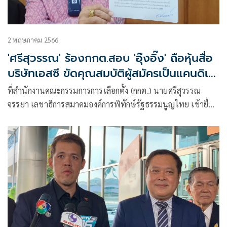
2 พฤษภาคม 2566
'ศรี​สุวรรณ' ร้องกกต.สอบ 'อุ๊งอิ๊ง'​ ถือหุ้นสื่อ
บริษัท​เอสซี​ ขัดคุณสมบัติผู้สมัครเป็นแคนดิเด
ตนายกฯหรือไม่
ที่สำนักงานคณะกรรมการการเลือกตั้ง (กกต.) นายศรีสุวรรณ
จรรยา เลขาธิการสมาคมองค์การพิทักษ์รัฐธรรมนูญไทย เข้ายื่น
คำร้องต่อ กกต. เพื่อ