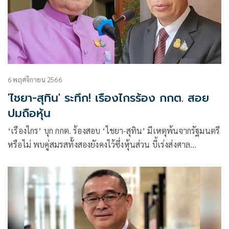
6 พฤศจิกายน 2566
'ไชยา-สุทิน' ระทึก! เรืองไกรร้อง กกต. สอย
ปมถือหุ้น
‘เรืองไกร’ บุก กกต. ร้องสอบ ‘ไชยา-สุทิน’ มีเหตุพ้นจากรัฐมนตรี
หรือไม่ พบคู่สมรสทั้งสองยังคงไว้ซึ่งหุ้นส่วน บี้เร่งส่งศาล
รัฐธรรมนูญวินิจฉัย และสั่งหยุดปฏิบัติหน้าที่