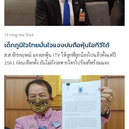
19 กรกฎาคม 2566
เด็กภูมิใจไทยมั่นใจแจงปมถือหุ้นไอทีวีได้
ส.ส.จักรกฤษณ์ แจงยกหุ้น ITV ให้ลูกพี่ลูกน้องไปแล้วตั้งแต่ปี
2561 ก่อนเลือกตั้ง ยันไม่กังวลหากใครไปร้องก็พร้อมแจง