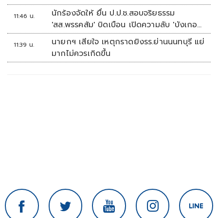
นักร้องจัดให้ ยื่น ป.ป.ช.สอบจริยธรรม
11:46 น.
'สส.พรรคส้ม' บิดเบือน เปิดความลับ 'บังเกอร์
ทหาร'
นายกฯ เสียใจ เหตุกราดยิงรร.ย่านนนทบุรี แย่
11:39 น.
มากไม่ควรเกิดขึ้น