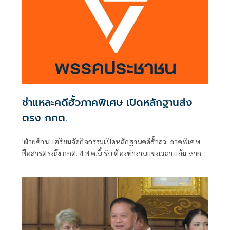
ชำแหละคดีฮั้วภาคพิเศษ เปิดหลักฐานส่ง
ตรง กกต.
'ฝ่ายค้าน' เตรียมจัดกิจกรรมเปิดหลักฐานคดีฮั้วสว. ภาคพิเศษ
สื่อสารตรงถึง กกต. 4 ส.ค.นี้ รับ ต้องทำงานแข่งเวลา แย้ม หาก
ยกคำร้องทั้งหมด-ตัดตอนบางรายส่งศาล ต้องดูเข้าข่ายละเว้น
การปฏิบัติหน้าที่หรือไม่