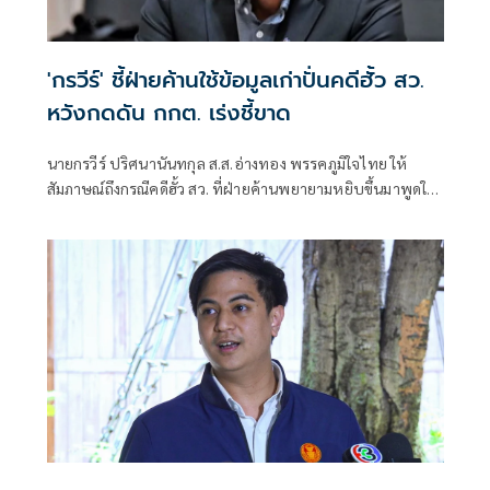
'กรวีร์' ชี้ฝ่ายค้านใช้ข้อมูลเก่าปั่นคดีฮั้ว สว.
หวังกดดัน กกต. เร่งชี้ขาด
นายกรวีร์ ปริศนานันทกุล ส.ส.อ่างทอง พรรคภูมิใจไทย ให้
สัมภาษณ์ถึงกรณีคดีฮั้ว สว. ที่ฝ่ายค้านพยายามหยิบขึ้นมาพูดใน
ช่วงนี้ มองว่าจะไปถึงขั้นการยุบพรรคหรือไม่ นายกรวีร์ กล่าวว่า
ไม่ได้กังวล เพราะทั้งหมดอยู่ในขั้นตอนของ คณะกรรมการการ
เลือกตั้ง (กกต.)