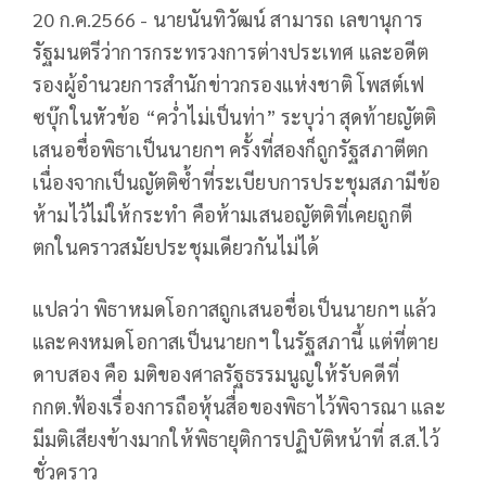
20 ก.ค.2566 - นายนันทิวัฒน์ สามารถ เลขานุการ
รัฐมนตรีว่าการกระทรวงการต่างประเทศ และอดีต
รองผู้อำนวยการสำนักข่าวกรองแห่งชาติ โพสต์เฟ
ซบุ๊กในหัวข้อ “คว่ำไม่เป็นท่า” ระบุว่า สุดท้ายญัตติ
เสนอชื่อพิธาเป็นนายกฯ ครั้งที่สองก็ถูกรัฐสภาตีตก
เนื่องจากเป็นญัตติซ้ำที่ระเบียบการประชุมสภามีข้อ
ห้ามไว้ไม่ให้กระทำ คือห้ามเสนอญัตติที่เคยถูกตี
ตกในคราวสมัยประชุมเดียวกันไม่ได้
แปลว่า พิธาหมดโอกาสถูกเสนอชื่อเป็นนายกฯ แล้ว
และคงหมดโอกาสเป็นนายกฯ ในรัฐสภานี้ แต่ที่ตาย
ดาบสอง คือ มติของศาลรัฐธรรมนูญให้รับคดีที่
กกต.ฟ้องเรื่องการถือหุ้นสื่อของพิธาไว้พิจารณา และ
มีมติเสียงข้างมากให้พิธายุติการปฏิบัติหน้าที่ ส.ส.ไว้
ชั่วคราว