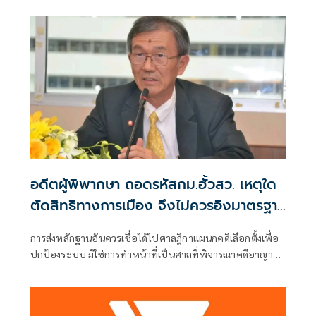
บริหารท้องถิ่น (ขอให้มีการเลือกตั้ง นายก อบจ.ใหม่)
อดีตผู้พิพากษา ถอดรหัสกม.ฮั้วสว. เหตุใด
ตัดสิทธิทางการเมือง จึงไม่ควรอิงมาตรฐาน
เดียวกับคดีอาญา
การส่งหลักฐานอันควรเชื่อได้ไปศาลฎีกาแผนกคดีเลือกตั้งเพื่อ
ปกป้องระบบ มิใช่การทำหน้าที่เป็นศาลที่พิจารณาคดีอาญา
เพื่อลงโทษตัวบุคคล