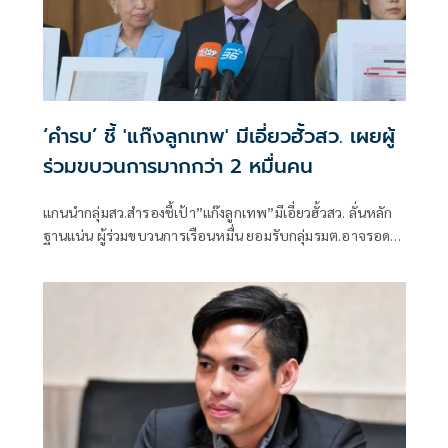
‘คำรบ’ ชี้ 'แก๊งลูกเทพ' มีเอี่ยวฮั้วสว. เผยผู้
ร่วมขบวนการมากกว่า 2 หมื่นคน
แกนนำกลุ่มสว.สำรองชี้เป้า”แก๊งลูกเทพ”มีเอี่ยวฮั้วสว. ลั่นหลัก
ฐานแน่น ผู้ร่วมขบวนการเรือนหมื่น ยอมรับกลุ่มรมต.อาจรอด
เพราะคดีอาญา หลักฐานต้องชัดสิ้นข้อสงสัย เตือนกกต.หากไม่
ส่งศาลฎีกาสอย 138 สว.โดนร้องเอาผิดติดคุก!