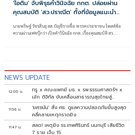
'ไอติม' จับพิรุธคำวินิจฉัย กกต. ปล่อยผ่าน
คุณสมบัติ 'สว.ปราณีต' ทั้งที่ข้อมูลแนะนำ
ตัวคลาดเคลื่อน
นายพริษฐ์ วัชรสินธุ สส.บัญชีรายชื่อ พรรคประชาชน โพสต์ข้อ
ความผ่านเฟซบุ๊กว่า เปิดคำวินิจฉัย กกต. เรื่องคุณสมบัติ สว.
ปราณีต เกรัมย์ (กลุ่ม 16 จ. บุรีรัมย์) : ผู้สมัครเซ็นรับรองข้อมูลที่
คลาดเคลื่อนในใบแนะนำตัว (สว. 3) แต่ กกต. ไม่ติดใจ
NEWS UPDATE
ทรู x คณะแพทย์ มธ. x รพ.ธรรมศาสตร์ฯ x
12:00 น.
เอ้ก ดิจิทัล ขับเคลื่อนสาธารณสุขไทยสู่
Healthcare AI
'ยศชนัน' สั่ง ศธ. ดูแลความปลอดภัยขั้นสูงสุด
11:56 น.
คลี่คลายเหตุกราดยิง
สลด! เหตุยิง รร.เทพศิรินทร์ นนทบุรี เสียชีวิต
11:47 น.
7 ราย เจ็บ 15