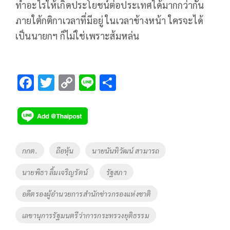
ทำอะไรให้เกิดประโยชน์ต่อประเทศได้มากกว่ากัน
ภายใต้กติกาเวลาที่มีอยู่ ในเวลาข้างหน้า ใครจะได้
เป็นนายกฯ ก็ไม่ใช่เพราะส้มหล่น
F
T
C
Li
S
ac
wi
o
n
h
e
tt
p
e
ar
b
er
y
e
o
Li
Tags
กกต.
ถือหุ้น
นายนันทิวัฒน์ สามารถ
o
n
นายพิธา ลิ้มเจริญรัตน์
รัฐสภา
k
k
อดีตรองผู้อำนวยการสำนักข่าวกรองแห่งชาติ
เลขานุการรัฐมนตรีว่าการกระทรวงยุติธรรม