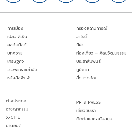
การเมือง
กรองสถานการณ์
เปลว สีเงิน
วาไรตี้
คอลัมนิสต์
กีฬา
บทความ
ท่องเที่ยว – ศิลปวัฒนธรรม
เศรษฐกิจ
ประชาสัมพันธ์
ข่าวพระราชสำนัก
ภูมิภาค
หนังสือพิมพ์
สิ่งแวดล้อม
ต่างประเทศ
PR & PRESS
อาชญากรรม
เกี่ยวกับเรา
X-CITE
ติดต่อและ สนับสนุน
ยานยนต์