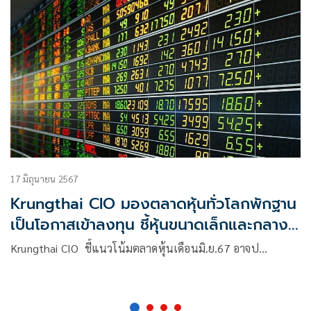
17 มิถุนายน 2567
Krungthai CIO มองตลาดหุ้นทั่วโลกพักฐาน
เป็นโอกาสเข้าลงทุน ชี้หุ้นขนาดเล็กและกลาง
ในสหรัฐ ญี่ปุ่น และจีน น่าสนใจ
Krungthai CIO ชี้แนวโน้มตลาดหุ้นเดือนมิ.ย.67 อาจป…