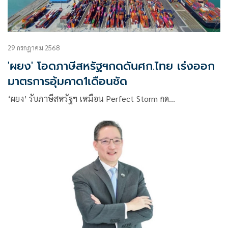
29 กรกฎาคม 2568
'ผยง' โอดภาษีสหรัฐฯกดดันศก.ไทย เร่งออก
มาตรการอุ้มคาด1เดือนชัด
‘ผยง’ รับภาษีสหรัฐฯ เหมือน Perfect Storm กด…