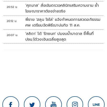
‘ศุภมาส’ สั่งเข้มตรวจคลินิกเสริมความงาม ย้ำ
20:32 น.
โฆษณาราคาต้องจ่ายจริง
พี่ชาย 'ฮลุน โซโล่' แจ้งกำหนดการสวดอภิธรรม
20:12 น.
ศพ เตรียมจัดพิธีฌาปนกิจ 11 ส.ค.
'ลลิดา' โต้ 'รักชนก' ปมงบน้ำบาดาล ชี้พื้นที่
20:07 น.
ปชน.ได้วงเงินเฉลี่ยสูงสุด