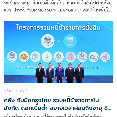
ระเบิดความสนุกกันแบบจัดเต็มทั้ง 2 วันแบบเต็มอิ่มไปเรียบร้อย
แล้ว! สำหรับ “SUMMER SONIC BANGKOK” เฟสติวัลระดับโลก
ซึ่งจัดขึ้นที่ประเทศไทยครั้งแรก
5 สิงหาคม 2567
คลัง จับมือกรุงไทย รวมหนี้ข้าราชการใน
สังกัด ดอกเบี้ยต่ำ-ขยายเวลาผ่อนถึงอายุ 80
ปี หวังแก้หนี้กลุ่มเปราะบาง
คลัง ผนึกกรุงไทย รวมหนี้ข้าราชการในสังกัด หวังช่วยข้ารา…