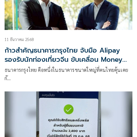
11 ธันวาคม 2568
ก้าวสำคัญธนาคารกรุงไทย จับมือ Alipay
รองรับนักท่องเที่ยวจีน ขับเคลื่อน Money
movement ecosystem
ธนาคารกรุงไทย คือหนึ่งในธนาคารขนาดใหญ่ที่คนไทยคุ้นเคย
กั…