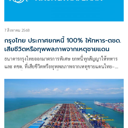
7 สิงหาคม 2568
กรุงไทย ประกาศยกหนี้ 100% ให้ทหาร-ตชด.
เสียชีวิตหรือทุพพลภาพจากเหตุชายแดน
ธนาคารกรุงไทยออกมาตรการพิเศษ ยกหนี้ทุกสัญญาให้ทหาร
และ ตชด. ที่เสียชีวิตหรือทุพพลภาพจากเหตุชายแดนไทย–
กัมพูชา ทั้งเงินต้นและดอกเบี้ย เพื่อ สดุดี วีรกรรมผู้กล้า พร้อม
ขยายความช่วยเหลือสู่ครอบครัวผู้เสียหาย ร่วมยืนเคียงข้างผู้เสีย
สละด้วยหัวใจแห่งศรัทธาและความเคารพ