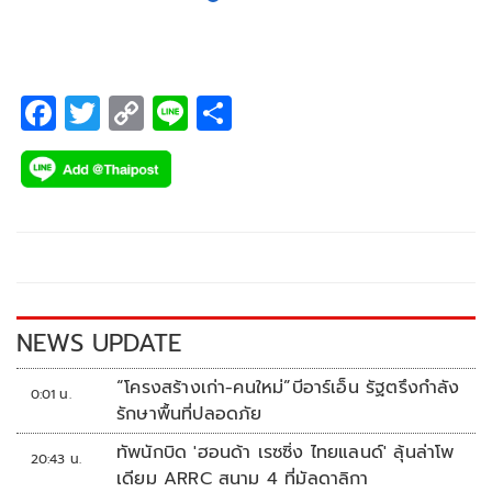
F
T
C
Li
S
ac
wi
o
n
h
e
tt
p
e
ar
b
er
y
e
o
Li
o
n
k
k
NEWS UPDATE
“โครงสร้างเก่า-คนใหม่”บีอาร์เอ็น รัฐตรึงกำลัง
0:01 น.
รักษาพื้นที่ปลอดภัย
ทัพนักบิด 'ฮอนด้า เรซซิ่ง ไทยแลนด์' ลุ้นล่าโพ
20:43 น.
เดียม ARRC สนาม 4 ที่มัลดาลิกา