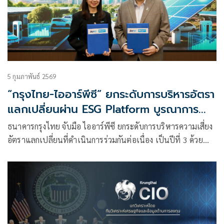
5 กุมภาพันธ์ 2569
“กรุงไทย-ไออาร์พีซี” ยกระดับการบริหารอัตรา
แลกเปลี่ยนผ่าน ESG Platform บูรณาการ
ข้อมูล ด้านสิ่งแวดล้อม สังคม และธรรมาภิ
ธนาคารกรุงไทย จับมือ ไออาร์พีซี ยกระดับการบริหารความเสี่ยง
บาล ตอบโจทย์ธุรกิจเติบโตอย่างยั่งยืน
อัตราแลกเปลี่ยนที่ดำเนินการร่วมกันต่อเนื่อง เป็นปีที่ 3 ด้วย
โครงการ ESG Data-Integrated FX Total Solutions