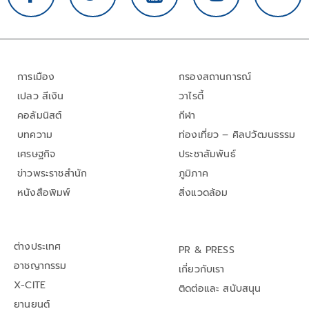
การเมือง
กรองสถานการณ์
เปลว สีเงิน
วาไรตี้
คอลัมนิสต์
กีฬา
บทความ
ท่องเที่ยว – ศิลปวัฒนธรรม
เศรษฐกิจ
ประชาสัมพันธ์
ข่าวพระราชสำนัก
ภูมิภาค
หนังสือพิมพ์
สิ่งแวดล้อม
ต่างประเทศ
PR & PRESS
อาชญากรรม
เกี่ยวกับเรา
X-CITE
ติดต่อและ สนับสนุน
ยานยนต์