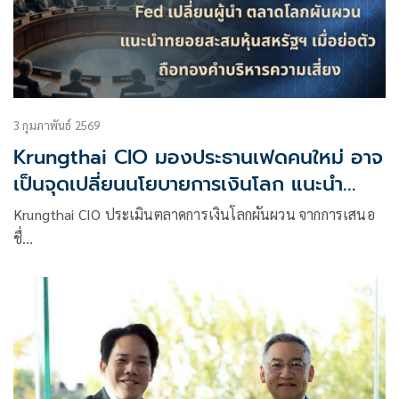
3 กุมภาพันธ์ 2569
Krungthai CIO มองประธานเฟดคนใหม่ อาจ
เป็นจุดเปลี่ยนนโยบายการเงินโลก แนะนำ
ทยอยสะสมหุ้นสหรัฐฯ เมื่อย่อตัว ถือทองคำ
Krungthai CIO ประเมินตลาดการเงินโลกผันผวน จากการเสนอ
บริหารความเสี่ยง
ชื่…