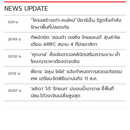
k
k
NEWS UPDATE
“โครงสร้างเก่า-คนใหม่”บีอาร์เอ็น รัฐตรึงกำลัง
0:01 น.
รักษาพื้นที่ปลอดภัย
ทัพนักบิด 'ฮอนด้า เรซซิ่ง ไทยแลนด์' ลุ้นล่าโพ
20:43 น.
เดียม ARRC สนาม 4 ที่มัลดาลิกา
‘ศุภมาส’ สั่งเข้มตรวจคลินิกเสริมความงาม ย้ำ
20:32 น.
โฆษณาราคาต้องจ่ายจริง
พี่ชาย 'ฮลุน โซโล่' แจ้งกำหนดการสวดอภิธรรม
20:12 น.
ศพ เตรียมจัดพิธีฌาปนกิจ 11 ส.ค.
'ลลิดา' โต้ 'รักชนก' ปมงบน้ำบาดาล ชี้พื้นที่
20:07 น.
ปชน.ได้วงเงินเฉลี่ยสูงสุด