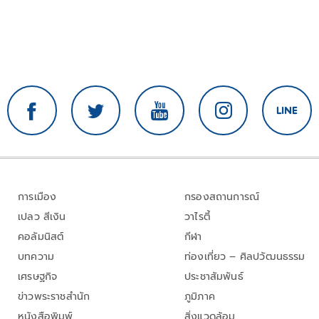
การเมือง
กรองสถานการณ์
เปลว สีเงิน
วาไรตี้
คอลัมนิสต์
กีฬา
บทความ
ท่องเที่ยว – ศิลปวัฒนธรรม
เศรษฐกิจ
ประชาสัมพันธ์
ข่าวพระราชสำนัก
ภูมิภาค
หนังสือพิมพ์
สิ่งแวดล้อม