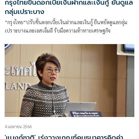
กรุงไทยขึ้นดอกเบี้ยเงินฝากและเงินกู้ ยันดูแล
กลุ่มเปราะบาง
“กรุงไทย”ปรับขึ้นดอกเบี้ยเงินฝากและเงินกู้ ยืนหยัดดูแลกลุ่ม
เปราะบางและเอสเอ็มอี รับมือความท้าทายเศรษฐกิจ
4 เมษายน 2566
'แบงก์ชาติ' เร่งวางเกณฑ์คุมธนาคารคิดค่า