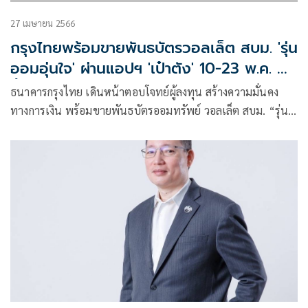
27 เมษายน 2566
กรุงไทยพร้อมขายพันธบัตรวอลเล็ต สบม. 'รุ่น
ออมอุ่นใจ' ผ่านแอปฯ 'เป๋าตัง' 10-23 พ.ค. 66
นี้
ธนาคารกรุงไทย เดินหน้าตอบโจทย์ผู้ลงทุน สร้างความมั่นคง
ทางการเงิน พร้อมขายพันธบัตรออมทรัพย์ วอลเล็ต สบม. “รุ่น
ออมอุ่นใจ” ผ่านแอปฯ เป๋าตัง วงเงิน 10,000 ล้านบาท รับ
ดอกเบี้ยคงที่ 2.70% ต่อปี ระหว่างวันที่ 10-23 พฤษภาคม 2566
นี้ ลงทุนง่าย เริ่มต้นเพียง 100 บาท ส่งเสริมคนไทยออมเงินอย่าง
ทั่วถึงและยั่งยืน