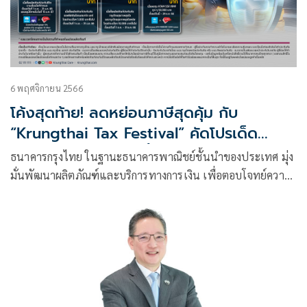
6 พฤศจิกายน 2566
โค้งสุดท้าย! ลดหย่อนภาษีสุดคุ้ม กับ
“Krungthai Tax Festival” คัดโปรเด็ด
“ประกัน-กองทุน” วันนี้ถึงสิ้นปี 2566
ธนาคารกรุงไทย ในฐานะธนาคารพาณิชย์ชั้นนำของประเทศ มุ่ง
มั่นพัฒนาผลิตภัณฑ์และบริการทางการเงิน เพื่อตอบโจทย์ความ
ต้องการของลูกค้าในทุกมิติ จัดแคมเปญ