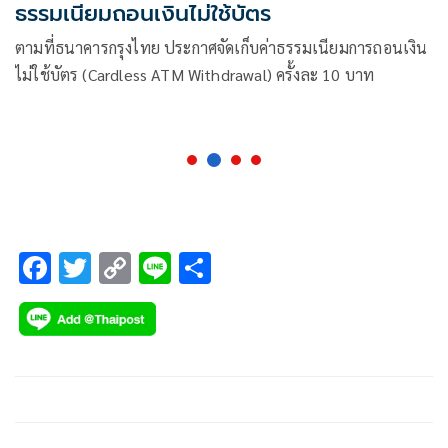
ธรรมเนียมถอนเงินไม่ใช้บัตร
ตามที่ธนาคารกรุงไทย ประกาศจัดเก็บค่าธรรมเนียมการถอนเงิน
ไม่ใช้บัตร (Cardless ATM Withdrawal) ครั้งละ 10 บาท
F
T
C
Li
S
ac
wi
o
n
h
e
tt
p
e
ar
b
er
y
e
o
Li
o
n