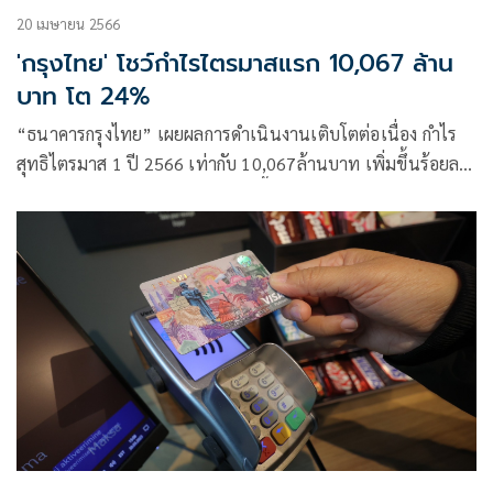
20 เมษายน 2566
'กรุงไทย' โชว์กำไรไตรมาสแรก 10,067 ล้าน
บาท โต 24%
“ธนาคารกรุงไทย” เผยผลการดำเนินงานเติบโตต่อเนื่อง กำไร
สุทธิไตรมาส 1 ปี 2566 เท่ากับ 10,067ล้านบาท เพิ่มขึ้นร้อยละ
24 จากไตรมาสที่ผ่านมา และเพิ่มขึ้นร้อยละ 15 จากในช่วง
เดียวกันของปีก่อน จากรายได้รวมที่ขยายตัวได้ดี การบริหาร
จัดการค่าใช้จ่าย และบริหารคุณภาพสินทรัพย์อย่างมี
ประสิทธิภาพ เดินหน้าดูแลลูกค้าทุกกลุ่มรับมือความท้าทาย
เศรษฐกิจ ชู 7 ยุทธศาสตร์ขับเคลื่อนองค์กร “มุ่งสร้างคุณค่า สู่
ความยั่งยืน”