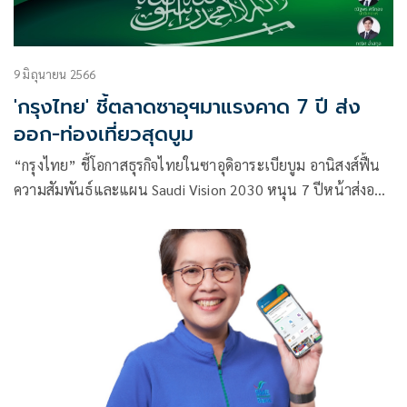
9 มิถุนายน 2566
'กรุงไทย' ชี้ตลาดซาอุฯมาแรงคาด 7 ปี ส่ง
ออก-ท่องเที่ยวสุดบูม
“กรุงไทย” ชี้โอกาสธุรกิจไทยในซาอุดิอาระเบียบูม อานิสงส์ฟื้น
ความสัมพันธ์และแผน Saudi Vision 2030 หนุน 7 ปีหน้าส่งออก
โต 1.2 แสนล้าน นักท่องเที่ยวซาอุฯ พุ่ง 2 แสนคน สร้างรายได้
3.29 หมื่นล้านบาท