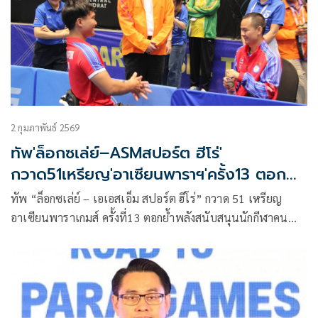
2 กุมภาพันธ์ 2569
ทัพ'ล็อกซเล่ย์–ASMสปอร์ต ฮีโร่'
กวาด51เหรียญ'อาเซียนพาราฯ'ครั้ง13 ตอกย้ำ
หนุนนักกีฬาไทย
ทัพ “ล็อกซเล่ย์ – เอเอสเอ็ม สปอร์ต ฮีโร่” กวาด 51 เหรียญ
อาเซียนพาราเกมส์ ครั้งที่13 ตอกย้ำพลังสนับสนุนนักกีฬาคน
พิการไทย