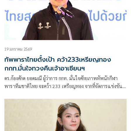
19 มกราคม 2569
ทัพพาราไทยตั้งเป้า คว้า233เหรียญทอง
กกท.มั่นใจทวงคืนเจ้าอาเซียนฯ
ดร.ก้องศักด ยอดมณี ผู้ว่าการ กกท. มั่นใจศักยภาพทัพนักกีฬา
พาราทีมชาติไทย จะคว้า 233 เหรียญทอง จากที่จัดการแข่งขัน
รวม 19 ชนิดกีฬา 493 อีเวนต์ พร้อมทวงคืนตำแหน่งเจ้าเหรียญ
ทอง ในมหกรรมกีฬาอาเซียนพาราเกมส์ ครั้งที่ 13 โดย กรีฑา
และ ว่ายน้ำ วางเป้าสูงสุดกีฬาละ 61 เหรียญทอง