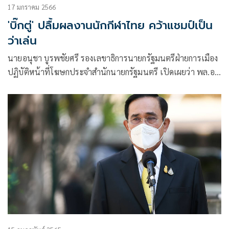
17 มกราคม 2566
'บิ๊กตู่' ปลื้มผลงานนักกีฬาไทย คว้าแชมป์เป็น
ว่าเล่น
นายอนุชา บูรพชัยศรี รองเลขาธิการนายกรัฐมนตรีฝ่ายการเมือง
ปฏิบัติหน้าที่โฆษกประจำสำนักนายกรัฐมนตรี เปิดเผยว่า พล.อ.
ประยุทธ์ จันทร์โอชา นายก