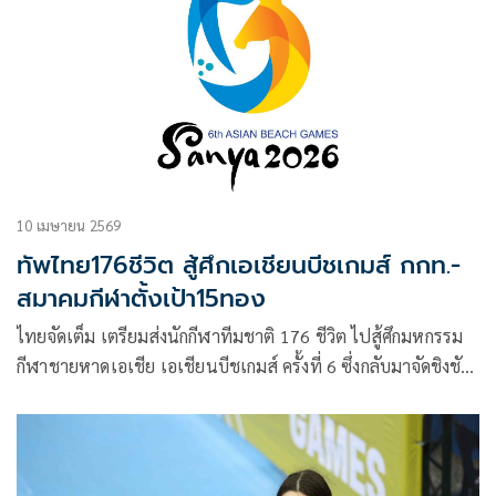
พระองค์ท่าน
10 เมษายน 2569
ทัพไทย176ชีวิต สู้ศึกเอเชียนบีชเกมส์ กกท.-
สมาคมกีฬาตั้งเป้า15ทอง
ไทยจัดเต็ม เตรียมส่งนักกีฬาทีมชาติ 176 ชีวิต ไปสู้ศึกมหกรรม
กีฬาชายหาดเอเชีย เอเชียนบีชเกมส์ ครั้งที่ 6 ซึ่งกลับมาจัดชิงชัย
อีกหนในรอบ 10 ปี วันที่ 22-30 เมษายน 2569 ที่เมืองซานย่า
สาธารณรัฐประชาชนจีน ดร.ก้องศักด ยอดมณี ผู้ว่าการ กกท. เผย
กกท. ร่วมกับสมาคมกีฬา วางเป้าหมาย 15 เหรียญทอง ชวน
แฟนกีฬาร่วมกันเชียร์ทัพไทยให้คว้าชัยมาครอง