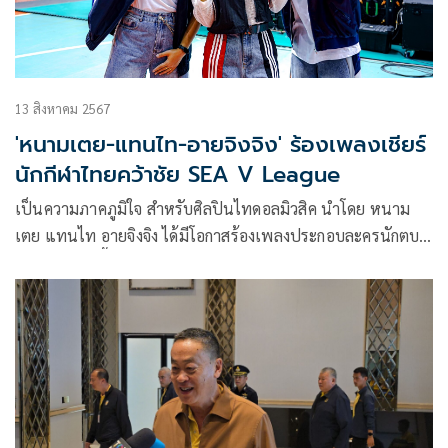
13 สิงหาคม 2567
'หนามเตย-แทนไท-อายจิงจิง' ร้องเพลงเชียร์
นักกีฬาไทยคว้าชัย SEA V League
เป็นความภาคภูมิใจ สำหรับศิลปินไทดอลมิวสิค นำโดย หนาม
เตย แทนไท อายจิงจิง ได้มีโอกาสร้องเพลงประกอบละครนักตบ
บ้านโคกปัง เนื้อหาของเพลง เป็นเรื่องของการเชียร์ และให้กำลัง
ใจ แต่งคำร้อง และทำนอง และเรียบเรียง โดย “หนามเตย” หรือ
ใช้นามปากกา “ลูกหนาม”