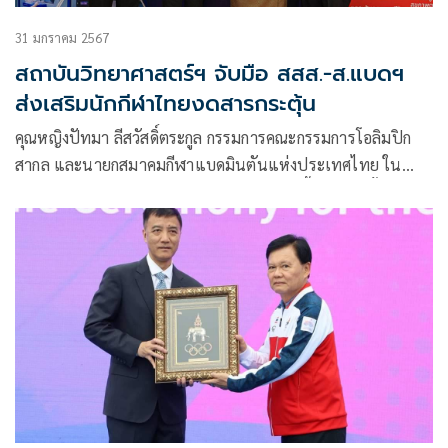
31 มกราคม 2567
สถาบันวิทยาศาสตร์ฯ จับมือ สสส.-ส.แบดฯ
ส่งเสริมนักกีฬาไทยงดสารกระตุ้น
คุณหญิงปัทมา ลีสวัสดิ์ตระกูล กรรมการคณะกรรมการโอลิมปิก
สากล และนายกสมาคมกีฬาแบดมินตันแห่งประเทศไทย ใน
พระบรมราชูปถัมภ์ กล่าวถึงการจัดงานในวันนี้ว่า เป็นครั้งแรกที่
หน่วยงานทั้งสองได้เข้าร่วมจัดนิทรรศการและกิจกรรม กับทาง
สมาคมกีฬาแบดมินตันฯ ที่พิเศษกว่านั้นคือ การประกาศให้
นักกีฬาระดับโลก ให้หน่วยงานกีฬาระดับนานาชาติ ได้แก่
Badminton World Federation หรือ BWF ได้ทราบว่า
ประเทศไทยมี ศูนย์ตรวจสอบสารต้องห้ามในนักกีฬา “สถาบัน
วิทยาศาสตร์การวิเคราะห์และตรวจสารในการกีฬา”
มหาวิทยาลัยมหิดล จัดตั้งขึ้นในประเทศไทยตามมาตรฐานสากล
โดยการเสนอของการกีฬาแห่งประเทศไทยเพื่อเป็นการส่งเสริม
ให้การกีฬาของประเทศเป็นที่ยอมรับในระดับนานาชาติ นับ