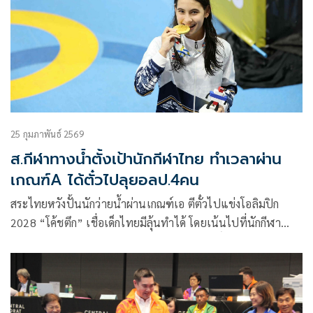
25 กุมภาพันธ์ 2569
ส.กีฬาทางน้ำตั้งเป้านักกีฬาไทย ทำเวลาผ่าน
เกณฑ์A ได้ตั๋วไปลุยอลป.4คน
สระไทยหวังปั้นนักว่ายน้ำผ่านเกณฑ์เอ ตีตั๋วไปแข่งโอลิมปิก
2028 “โค้ชตึก” เชื่อเด็กไทยมีลุ้นทำได้ โดยเน้นไปที่นักกีฬา
เหรียญทองซีเกมส์ แต่หากไม่ได้คงต้องเอาสิทธิ์ไวลด์การ์ด