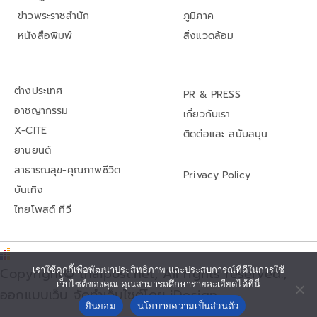
ข่าวพระราชสำนัก
ภูมิภาค
หนังสือพิมพ์
สิ่งแวดล้อม
ต่างประเทศ
PR & PRESS
อาชญากรรม
เกี่ยวกับเรา
X-CITE
ติดต่อและ สนับสนุน
ยานยนต์
สาธารณสุข-คุณภาพชีวิต
Privacy Policy
บันเทิง
ไทยโพสต์ ทีวี
Copyright© thaipost.net, All rights reserved.,
เราใช้คุกกี้เพื่อพัฒนาประสิทธิภาพ และประสบการณ์ที่ดีในการใช้
เว็บไซต์ของคุณ คุณสามารถศึกษารายละเอียดได้ที่นี่
ออกแบบเว็บ จัดทำเว็บไซต์โดย iDesign
ยินยอม
นโยบายความเป็นส่วนตัว