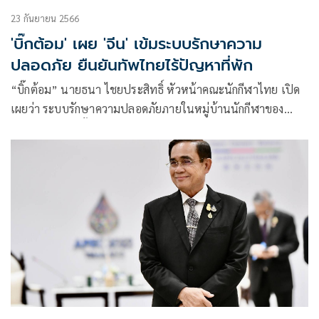
เป็นการลงทุนลงแรงครั้งสำคัญของวงการกีฬาของประเทศไทย ที่
23 กันยายน 2566
ไม่ว่าในระยะสั้นหรือระยะยาว เราจะมีนักกีฬาระดับพรีเมี่ยมที่
'บิ๊กต้อม' เผย 'จีน' เข้มระบบรักษาความ
เข้าร่วมการแข่งขันกีฬาทุกประเภทด้วยความแข็งแกร่งของ
ปลอดภัย ยืนยันทัพไทยไร้ปัญหาที่พัก
ร่างกายและจิตใจโดยเนื้อแท้ ยกระดับมาตรฐานการกีฬาของไทย
อย่างมีมาตรฐานสากลจนอยู่ในระดับแนวหน้าของโลก
“บิ๊กต้อม” นายธนา ไชยประสิทธิ์ หัวหน้าคณะนักกีฬาไทย เปิด
เผยว่า ระบบรักษาความปลอดภัยภายในหมู่บ้านนักกีฬาของ
เอเชี่ยนเกมส์ ครั้งที่ 19 ที่เมืองหางโจว ประเทศจีน ค่อนข้างเข้ม
งวดพอสมควร และมีการตรวจไอดีการ์ดอย่างละเอียด และห้าม
นำสิ่งของต้องห้ามของมา คิดว่าทางจีนมีระบบรักษาความ
ปลอดภัยสูงมาก ใครไม่มีไอดีการ์ดห้ามเข้าเด็ดขาด และจะต้อง
เข้าในประตูที่ถูกต้อง ในช่วงแรกก็ยังสับสนอยู่ แต่ช่วงหลังก็จะ
ชินกับระบบ