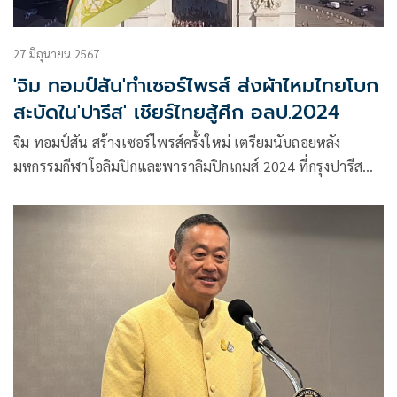
27 มิถุนายน 2567
'จิม ทอมป์สัน'ทำเซอร์ไพรส์ ส่งผ้าไหมไทยโบก
สะบัดใน'ปารีส' เชียร์ไทยสู้ศึก อลป.2024
จิม ทอมป์สัน สร้างเซอร์ไพรส์ครั้งใหม่ เตรียมนับถอยหลัง
มหกรรมกีฬาโอลิมปิกและพาราลิมปิกเกมส์ 2024 ที่กรุงปารีส
ประเทศฝรั่งเศส ปล่อยแคมเปญเล่นใหญ่สร้าง CGI (Computer-
generated imagery) ‘ไทยแลนด์สู้ๆ’ ส่งผ้าไหมไทยไอเทมสุดไอ
คอนิกโบกสะบัดเหนือ 2 แลนมาร์กระดับโลกแห่ง
‘ปารีส’มหานครเปี่ยมมนต์เสน่ห์และเจ้าภาพ ‘Olympic and
Paralympic Games Paris 2024’ มหกรรมกีฬาที่ยิ่งใหญ่ที่สุดของ
มวลมนุษยชาติ โดย “โอลิมปิก 2024” ครั้งนี้ยังถือเป็นการกลับ
มาเป็นเจ้าภาพโอลิมปิกเกมส์ของฝรั่งเศสอีกครั้งในรอบ 100 ปีอีก
ด้วย