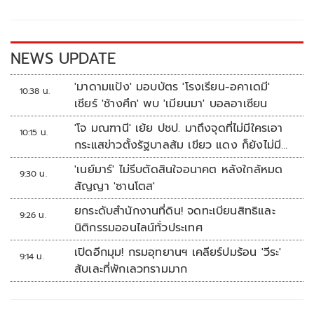
o
Li
o
n
k
k
NEWS UPDATE
'มาดามแป้ง' มอบบัตร 'โรงเรียน-อคาเดมี'
10:38 น.
เชียร์ 'ช้างศึก' พบ 'เมียนมา' บอลอาเซียน
'โจ มณฑานี' เย้ย ปชป. มาถึงจุดที่ไม่มีใครเอา
10:15 น.
กระแสข่าวตั้งรัฐบาลส้ม เขียว แดง ก็ยังไม่มีฟ้า
เลย
'เนย์มาร์' ไม่รีบตัดสินใจอนาคต หลังใกล้หมด
9:30 น.
สัญญา 'ซานโตส'
ยกระดับสำนักงานที่ดิน! จดทะเบียนสิทธิและ
9:26 น.
นิติกรรมออนไลน์ทั่วประเทศ
เปิดอีกมุม! กรมอุทยานฯ เคลียร์ปมร้อน 'วีระ'
9:14 น.
สับเละที่พักเลวทรามมาก