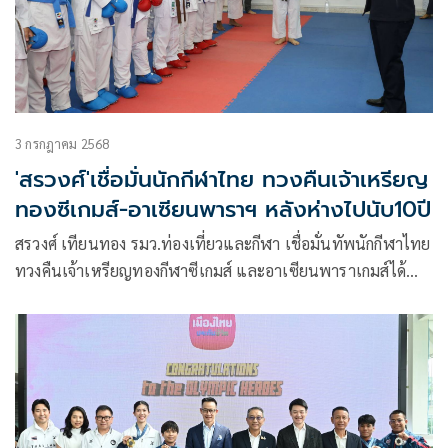
3 กรกฎาคม 2568
'สรวงศ์'เชื่อมั่นนักกีฬาไทย ทวงคืนเจ้าเหรียญ
ทองซีเกมส์-อาเซียนพาราฯ หลังห่างไปนับ10ปี
สรวงศ์ เทียนทอง รมว.ท่องเที่ยวและกีฬา เชื่อมั่นทัพนักกีฬาไทย
ทวงคืนเจ้าเหรียญทองกีฬาซีเกมส์ และอาเซียนพาราเกมส์ได้
สำเร็จในการแข่งขันที่ประเทศไทย หลังทัพไทยห่างเหินจาก
ความสำเร็จในระดับเจ้าเหรียญทองของทั้ง 2 มหกรรมมานาน
แล้วนับ 10 ปี หรือตั้งแต่ปี 2015 ที่สิงคโปร์