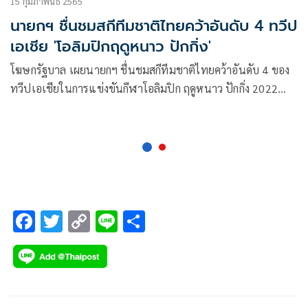
15 กุมภาพันธ์ 2565
นายกฯ ชื่นชมสกีทีมชาติไทยคว้าอันดับ 4 ทวีป
เอเชีย 'โอลิมปิกฤดูหนาว ปักกิ่ง'
โฆษกรัฐบาล เผยนายกฯ ชื่นชมสกีทีมชาติไทยคว้าอันดับ 4 ของ
ทวีปเอเชียในการแข่งขันกีฬาโอลิมปิก ฤดูหนาว ปักกิ่ง 2022
พร้อมส่งเสริมนักกีฬาไทยในเวทีระดับโลก
F
T
C
Li
S
ac
wi
o
n
h
e
tt
p
e
ar
b
er
y
e