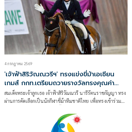
4 กรกฎาคม 2569
'เจ้าฟ้าสิริวัณณวรีฯ' ทรงแข่งขี่ม้าเอเชียน
เกมส์ กกท.เตรียมถวายรางวัลทรงคุณค่า
นักกีฬาไทย
สมเด็จพระเจ้าลูกเธอ เจ้าฟ้าสิริวัณณวรี นารีรัตนราชกัญญา ทรง
ผ่านการคัดเลือกเป็นนักกีฬาขี่ม้าทีมชาติไทย เพื่อทรงเข้าร่วม
มหกรรมกีฬาเอเชียนเกมส์ ครั้งที่ 20 สร้างขวัญกำลังใจให้แก่ทัพ
นักกีฬาไทย ขณะเดียวกัน การกีฬาแห่งประเทศไทย (กกท.)
เตรียมถวายรางวัลเกียรติยศ ทรงคุณค่านักกีฬาทีมชาติไทย แด่