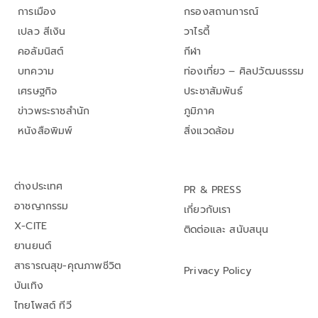
การเมือง
กรองสถานการณ์
เปลว สีเงิน
วาไรตี้
คอลัมนิสต์
กีฬา
บทความ
ท่องเที่ยว – ศิลปวัฒนธรรม
เศรษฐกิจ
ประชาสัมพันธ์
ข่าวพระราชสำนัก
ภูมิภาค
หนังสือพิมพ์
สิ่งแวดล้อม
ต่างประเทศ
PR & PRESS
อาชญากรรม
เกี่ยวกับเรา
X-CITE
ติดต่อและ สนับสนุน
ยานยนต์
สาธารณสุข-คุณภาพชีวิต
Privacy Policy
บันเทิง
ไทยโพสต์ ทีวี