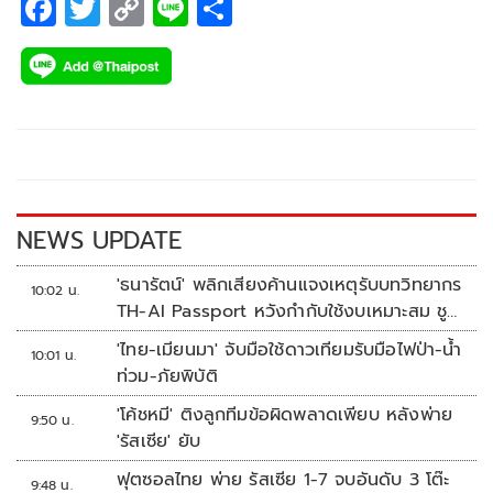
F
T
C
Li
S
ac
wi
o
n
h
e
tt
p
e
ar
b
er
y
e
o
Li
o
n
k
k
NEWS UPDATE
'ธนารัตน์' พลิกเสียงค้านแจงเหตุรับบทวิทยากร
10:02 น.
TH-AI Passport หวังกำกับใช้งบเหมาะสม ชู
จุดเด่นคนไทยได้ใช้ AI ระดับโปร ลดเหลื่อมล้ำ
'ไทย-เมียนมา' จับมือใช้ดาวเทียมรับมือไฟป่า-น้ำ
10:01 น.
ทางเทคโนโลยี เซฟงบไปกว่า900ล้าน เชื่อหาก
ท่วม-ภัยพิบัติ
ใช้เต็มที่เอกชนขาดทุนย่อยยับ
'โค้ชหมี' ติงลูกทีมข้อผิดพลาดเพียบ หลังพ่าย
9:50 น.
'รัสเซีย' ยับ
ฟุตซอลไทย พ่าย รัสเซีย 1-7 จบอันดับ 3 โต๊ะ
9:48 น.