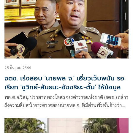
28 มีนาคม 2566
จตช. เร่งสอบ 'นายพล จ.' เอี่ยวเว็บพนัน รอ
เรียก 'ชูวิทย์-สันธนะ-อัจฉริยะ-ตั้ม' ให้ข้อมูล
พล.ต.อ.วิสนุ ปราสาททองโอสถ จเรตำรวจแห่งชาติ (จตช.)​ กล่าว
ถึงความคืบหน้าการตรวจสอบนายพล จ. ที่มีส่วนพัวพันอ้างว่า
เป็นผู้อยู่เบื้องหลังเว็บพนันออนไลน์ ว่า โดยหลักยังไม่ทราบว่า
นายพล จ.คือใคร