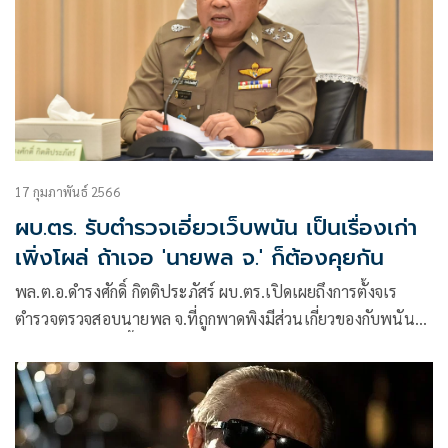
17 กุมภาพันธ์ 2566
ผบ.ตร. รับตำรวจเอี่ยวเว็บพนัน เป็นเรื่องเก่า
เพิ่งโผล่ ถ้าเจอ 'นายพล จ.' ก็ต้องคุยกัน
พล.ต.อ.ดำรงศักดิ์ กิตติประภัสร์ ผบ.ตร.เปิดเผยถึงการตั้งจเร
ตำรวจตรวจสอบนายพล จ.ที่ถูกพาดพิงมีส่วนเกี่ยวของกับพนัน
ออนไลน์ว่า เรื่องนี้ได้สั่งการไปที่จเรตำรวจแห่งชาติไปแล้ว ตน
จะรอรับผลการสอบสวนจากจเรตำรวจ ซึ่งได้สั่งการไปแล้วว่าให้
ดำเนินการตรวจสอบข้อเท็จจริงภายใน 15 วัน