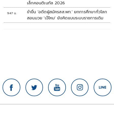
เล็กคอนติเนทัล 2026
ขำขื่น 'อดีตผู้สมัครสส.พท.' ยกการศึกษาทั่วโลก
9:47 น.
สอนมวย 'เจ๊ไหม' ยังคิดแบบระบบราชการเดิม