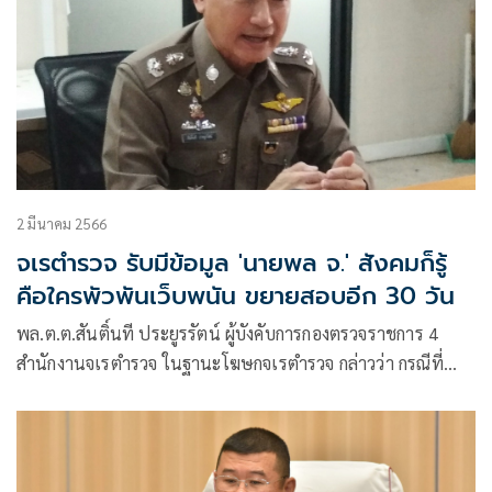
2 มีนาคม 2566
จเรตำรวจ รับมีข้อมูล 'นายพล จ.' สังคมก็รู้
คือใครพัวพันเว็บพนัน ขยายสอบอีก 30 วัน
พล.ต.ต.สันติ์นที ประยูรรัตน์ ผู้บังคับการกองตรวจราชการ 4
สำนักงานจเรตำรวจ ในฐานะโฆษกจเรตำรวจ กล่าวว่า กรณีที่
นายอัจฉริยะ เรืองรัตนพงศ์ ได้มาให้ถ้อยคำที่จะเป็นประโยชน์ใน
เรื่องที่พาดพิงถึงข้าราชการตำรวจบางนายว่ามีการกระทำในเรื่อง
ที่น่าจะผิดกฎหมาย