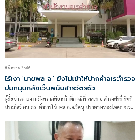
8 มีนาคม 2566
ไร้เงา 'นายพล จ.' ยังไม่เข้าให้ปากคำจเรตำรวจ
ปมหนุนหลังเว็บพนันสารวัตรซัว
ผู้สื่อข่าวรายงานถึงความคืบหน้าที่กรณีที่ พล.ต.อ.ดำรงศักดิ์ กิตติ
ประภัสร์ ผบ.ตร. สั่งการให้ พล.ต.อ.วิสนุ ปราสาททองโอสถ จเร
ตำรวจแห่งชาติ ตั้งคณะกรรมการตรวจสอบ พล.ต.ท. “จ.”