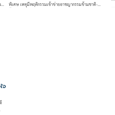
าวหา
พิเศษ เหตุมีพฤติกรรมเข้าข่ายอาชญากรรมข้ามชาติ-
 จ่อ
อั้งยี่ ซ่องโจร ค้านฟรีวีซ่า เป็นชนวนเหตุจีนเทา-จีนดำ
ไหลเข้าไทยก่อเหตุอาชญากรรม
งใจ
ี