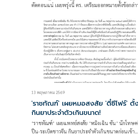
ตัดตอนแน่ เผยพรุ่งนี้ ตร. เตรียมออกหมายตั้งข้อกล่
‘จนท.รัฐ’ เอี่ยว ‘เฉินหมิง ซัน’ ย้ำรัฐบาลไม่นิ่งนอนใจ
ตั้งเป็นคดีพิเศษ
13 พฤษภาคม 2569
'ราชทัณฑ์' เผยหมอสงสัย 'ตี๋ซีโฟร์' ตั้
กินยาประจำตัวเกินขนาด!
‘ราชทัณฑ์’ เผยแพทย์สงสัย ‘หมิงเฉิน ซัน’ นักโทษคด
ปืน-ระเบิดชาวจีน กินยาประจำตัวเกินขนาดก่อนเข้า