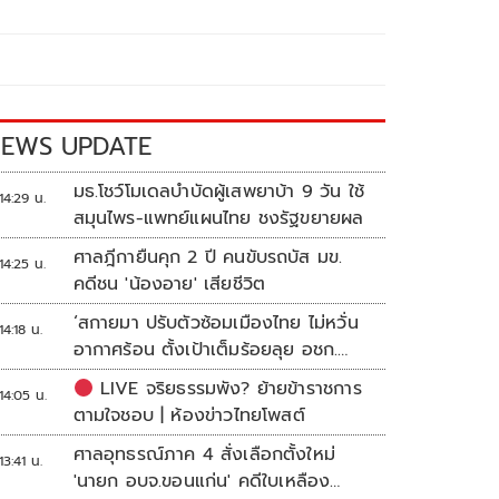
EWS UPDATE
มธ.โชว์โมเดลบำบัดผู้เสพยาบ้า 9 วัน ใช้
14:29 น.
สมุนไพร-แพทย์แผนไทย ชงรัฐขยายผล
ศาลฎีกายืนคุก 2 ปี คนขับรถบัส มข.
14:25 น.
คดีชน 'น้องอาย' เสียชีวิต
‘สกายมา ปรับตัวซ้อมเมืองไทย ไม่หวั่น
14:18 น.
อากาศร้อน ตั้งเป้าเต็มร้อยลุย อชก.
2026
LIVE จริยธรรมพัง? ย้ายข้าราชการ
14:05 น.
ตามใจชอบ | ห้องข่าวไทยโพสต์
ศาลอุทธรณ์ภาค 4 สั่งเลือกตั้งใหม่
13:41 น.
'นายก อบจ.ขอนแก่น' คดีใบเหลือง