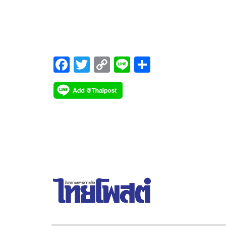
เรือนจำพิเศษพัทยา เร่งตรวจเลือดหาสารพิษละเอียด 
คุมเข้มขั้นสูงสุด ตรึงกำลังรอบโรงพยาบาล 24 ชั่วโมง
F
T
C
Li
S
ac
wi
o
n
h
e
tt
p
e
ar
b
er
y
e
o
Li
o
n
k
k