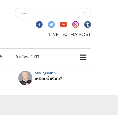
LINE : @THAIPOST
พ์
ไทยโพสต์ ทีวี
วิสามัญบันเทิง
เหยียบย่ำหัวใจ?