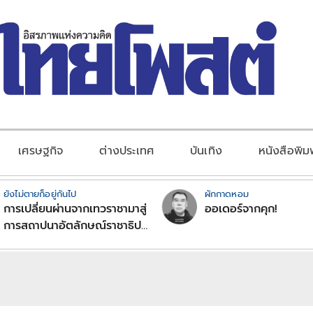
เศรษฐกิจ
ต่างประเทศ
บันเทิง
หนังสือพิม
ยังไม่ตายก็อยู่กันไป
ผักกาดหอม
การเปลี่ยนผ่านจากเทวราชามาสู่
ออเดอร์จากคุก!
การสถาปนาอัตลักษณ์ราชาธิป
ไตยแบบพุทธศาสนาในพระไตร
ปิฏก : สามัญผลสูตรในฐานะ
ทฤษฎีขีดจำกัดของอำนาจรัฐ
เหนือแรงงานและทรัพย์สิน