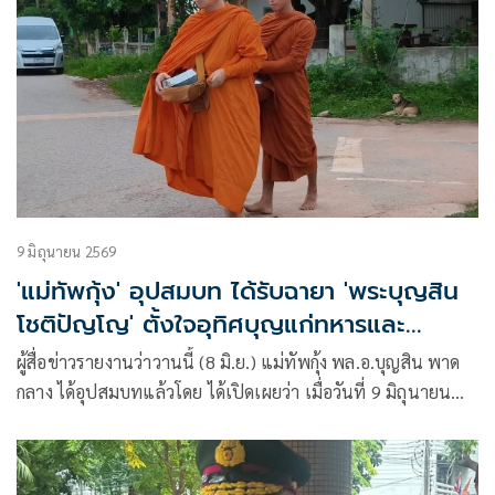
9 มิถุนายน 2569
'แม่ทัพกุ้ง' อุปสมบท ได้รับฉายา 'พระบุญสิน
โชติปัญโญ' ตั้งใจอุทิศบุญแก่ทหารและ
ประชาชนผู้เสียชีวิตจากการปกป้องอธิปไตย
ผู้สื่อข่าวรายงานว่าวานนี้ (8 มิ.ย.) แม่ทัพกุ้ง พล.อ.บุญสิน พาด
ชาติ
กลาง ได้อุปสมบทแล้วโดย ได้เปิดเผยว่า เมื่อวันที่ 9 มิถุนายน
2569 ได้