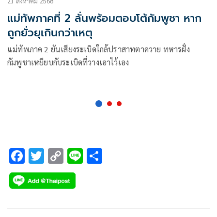
21 สิงหาคม 2568
แม่ทัพภาคที่ 2 ลั่นพร้อมตอบโต้กัมพูชา หาก
ถูกยั่วยุเกินกว่าเหตุ
แม่ทัพภาค 2 ยันเสียงระเบิดใกล้ปราสาทตาควาย ทหารฝั่ง
กัมพูชาเหยียบกับระเบิดที่วางเอาไว้เอง
F
T
C
Li
S
ac
wi
o
n
h
e
tt
p
e
ar
b
er
y
e