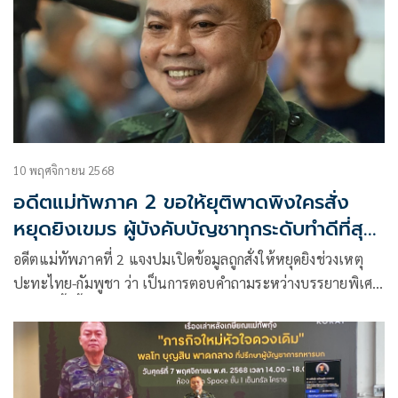
10 พฤศจิกายน 2568
อดีตแม่ทัพภาค 2 ขอให้ยุติพาดพิงใครสั่ง
หยุดยิงเขมร ผู้บังคับบัญชาทุกระดับทำดีที่สุด
แล้ว
อดีตแม่ทัพภาคที่ 2 แจงปมเปิดข้อมูลถูกสั่งให้หยุดยิงช่วงเหตุ
ปะทะไทย-กัมพูชา ว่า เป็นการตอบคำถามระหว่างบรรยายพิเศษ
ไม่อยากรื้อฟื้นอดีต หรือ พาดพิงใคร และ ผู้บังคับบัญชาทุกระดับ
ทำหน้าที่อย่างดีที่สุด พร้อมระบุ ผบ.ทบ.ได้ให้กำลังใจ และ ให้ทำ
หน้าที่สื่อสารกับเยาวชนเพื่อสร้างความรักสามัคคีในชาติต่อไป