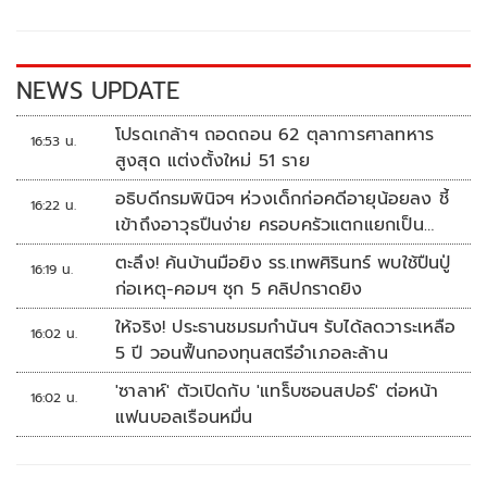
o
Li
o
n
k
k
NEWS UPDATE
โปรดเกล้าฯ ถอดถอน 62 ตุลาการศาลทหาร
16:53 น.
สูงสุด แต่งตั้งใหม่ 51 ราย
อธิบดีกรมพินิจฯ ห่วงเด็กก่อคดีอายุน้อยลง ชี้
16:22 น.
เข้าถึงอาวุธปืนง่าย ครอบครัวแตกแยกเป็น
ชนวนสำคัญ
ตะลึง! ค้นบ้านมือยิง รร.เทพศิรินทร์ พบใช้ปืนปู่
16:19 น.
ก่อเหตุ-คอมฯ ซุก 5 คลิปกราดยิง
ให้จริง! ประธานชมรมกำนันฯ รับได้ลดวาระเหลือ
16:02 น.
5 ปี วอนฟื้นกองทุนสตรีอำเภอละล้าน
'ซาลาห์' ตัวเปิดกับ 'แทร็บซอนสปอร์' ต่อหน้า
16:02 น.
แฟนบอลเรือนหมื่น