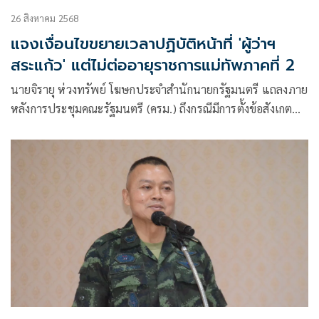
26 สิงหาคม 2568
แจงเงื่อนไขขยายเวลาปฏิบัติหน้าที่ 'ผู้ว่าฯ
สระแก้ว' แต่ไม่ต่ออายุราชการแม่ทัพภาคที่ 2
นายจิรายุ ห่วงทรัพย์ โฆษกประจำสำนักนายกรัฐมนตรี แถลงภาย
หลังการประชุมคณะรัฐมนตรี (ครม.) ถึงกรณีมีการตั้งข้อสังเกต
ตามที่ ครม.มีมติต่ออายุ นายปริญญา โพธิสัตย์ผู้ว่าราชการ
จังหวัดสระแก้ว ไปอีก 1 ปี แต่เหตุใดไม่ต่ออายุ