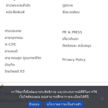
ข่าวพระราชสำนัก
ภูมิภาค
หนังสือพิมพ์
สิ่งแวดล้อม
ต่างประเทศ
PR & PRESS
อาชญากรรม
เกี่ยวกับเรา
X-CITE
ติดต่อและ สนับสนุน
ยานยนต์
สาธารณสุข-คุณภาพชีวิต
Privacy Policy
บันเทิง
ไทยโพสต์ ทีวี
Copyright© thaipost.net, All rights reserved.,
เราใช้คุกกี้เพื่อพัฒนาประสิทธิภาพ และประสบการณ์ที่ดีในการใช้
เว็บไซต์ของคุณ คุณสามารถศึกษารายละเอียดได้ที่นี่
ออกแบบเว็บ จัดทำเว็บไซต์โดย iDesign
ยินยอม
นโยบายความเป็นส่วนตัว