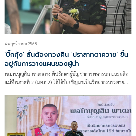
4 พฤศจิกายน 2568
'บิ๊กกุ้ง' ลั่นต้องทวงคืน 'ปราสาทตาควาย' ขึ้น
อยู่กับการวางแผนของผู้นำ
พล.ท.บุญสิน พาดกลาง ที่ปรึกษาผู้บัญชาการทหารบก และอดีต
แม่ทีพภาคที่ 2 (มทภ.2) ได้ได้รับเชิญมาเป็นวิทยากรบรรยาย
พิเศษ ในหัวข้อ “เยาวชนไทยร่วมใจรักชาติ รักแผ่นดินและปก
จิตสำนึก ด้านคุณธรรม จริยธรรม ความโปร่งใส เพื่อความมั่นคง
ของชาติ” ให้กับนักศึกษาสถาบันเทคโนโลยีปทุมวัน