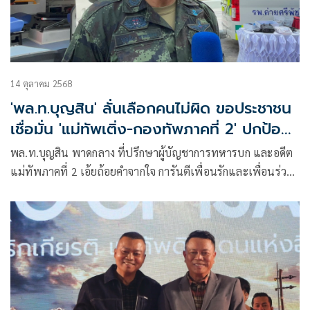
14 ตุลาคม 2568
'พล.ท.บุญสิน' ลั่นเลือกคนไม่ผิด ขอประชาชน
เชื่อมั่น 'แม่ทัพเติ่ง-กองทัพภาคที่ 2' ปกป้อง
ประเทศจนถึงที่สุด
พล.ท.บุญสิน พาดกลาง ที่ปรึกษาผู้บัญชาการทหารบก และอดีต
แม่ทัพภาคที่ 2 เอ้ยถ้อยคำจากใจ การันตีเพื่อนรักและเพื่อนร่วม
ศึก พล.ท.วีระยุทธ์ รักศิลป์ แม่ทัพภาคที่ 2 เพื่อนร่วมรบที่เคยกอด
คอร่วมบัญชาการศึก ในสมรภูมิชายแดนไทย–กัมพูชา ตลอด 5
คืนแห่งการต่อสู้เพื่อผืนแผ่นดินไทย