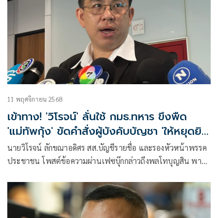
11 พฤศจิกายน 2568
เข้าทาง! 'วิโรจน์' ลั่นใช้ กมธ.ทหาร ขึงพืด
'แม่ทัพกุ้ง' ขัดคำสั่งผู้บังคับบัญชา 'ให้หยุดยิง'
สงครามไทย-เขมร
นายวิโรจน์ ลักขณาอดิศร สส.บัญชีรายชื่อ และรองหัวหน้าพรรค
ประชาชน โพสต์ข้อความผ่านเฟซบุ๊กกล่าวถึงพลโทบุญสิน พาด
กลาง อดีตแม่ทัพภาคที่ 2 ที่ออกมาเปิดเผยมีคนสั่งให้หยุดยิงใน
ช่วง 6 ชั่วโมงแรกสงครามชายแดนไทย-กัมพูชา ว่า การขัดคำสั่ง
โดยชอบของผู้บังคับบัญชา ในภาวะศึกสงคราม ถือเป็นเรื่องใหญ่
มาก