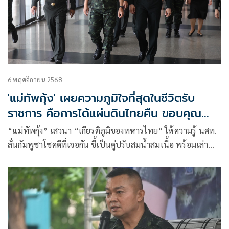
6 พฤศจิกายน 2568
'แม่ทัพกุ้ง' เผยความภูมิใจที่สุดในชีวิตรับ
ราชการ คือการได้แผ่นดินไทยคืน ขอบคุณ
กัมพูชายิงก่อน
“แม่ทัพกุ้ง” เสวนา “เกียรติภูมิของทหารไทย” ให้ความรู้ นศท.
ลั่นกัมพูชาโชคดีที่เจอกัน ชี้เป็นคู่ปรับสมน้ำสมเนื้อ พร้อมเล่า
ไทม์ไลน์ สมรภูมิ ปลุกความความรักชาติ ภูมิใจได้แผ่นดินคืน ยัน
“ปราสาทตาควาย” เป็นของไทย ชี้ทหารไทยทุกเหล่าพร้อมรบ
แต่ไม่สู้รบดีที่สุด