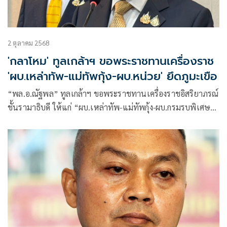
2 ตุลาคม 2568
'กลาโหม' ทูลเกล้าฯ ขอพระราชทานเครื่องราช
'ผบ.เหล่าทัพ-แม่ทัพกุ้ง-ผบ.หน่วย' ยึดภูมะเขือ
“พล.อ.ณัฐพล” ทูลเกล้าฯ ขอพระราชทานเครื่องราชอิสริยาภรณ์
ชั้นรามาธิบดี ให้แก่ “ผบ.เหล่าทัพ-แม่ทัพกุ้ง-ผบ.กรมรบพิเศษที่
1” ยึดภูมะเขือ พร้อมขอเหรียญกล้าหาญประดับธงชัยเฉลิมพล