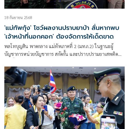
18 กันยายน 2568
'แม่ทัพกุ้ง' โชว์ผลงานปราบยาบ้า ลั่นหากพบ
'เจ้าหน้าที่นอกคอก' ต้องจัดการให้เด็ดขาด
พลโทบุญสิน พาดกลาง แม่ทัพภาคที่ 2 (มทภ.2) ในฐานะผู้
บัญชาการหน่วยบัญชาการ สกัดกั้น และปราบปรามยาเสพติด
สารตั้งต้น และเคมีภัณฑ์ ชายแดนภาคตะวันออกเฉียงเหนือ