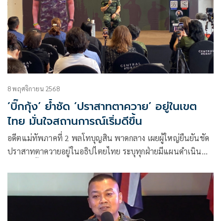
8 พฤศจิกายน 2568
‘บิ๊กกุ้ง’ ย้ำชัด ‘ปราสาทตาควาย’ อยู่ในเขต
ไทย มั่นใจสถานการณ์เริ่มดีขึ้น
อดีตแม่ทัพภาคที่ 2 พลโทบุญสิน พาดกลาง เผยผู้ใหญ่ยืนยันชัด
ปราสาทตาควายอยู่ในอธิปไตยไทย ระบุทุกฝ่ายมีแผนดำเนิน
การตามขั้นตอน มองท่าทีผู้นำกัมพูชาคือกุญแจสำคัญต่อความ
สัมพันธ์ในอนาคต