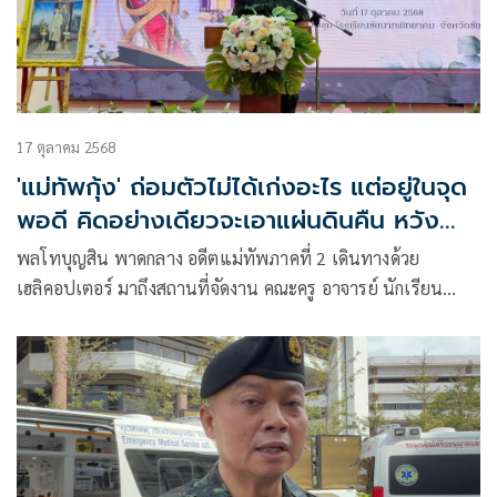
17 ตุลาคม 2568
'แม่ทัพกุ้ง' ถ่อมตัวไม่ได้เก่งอะไร แต่อยู่ในจุด
พอดี คิดอย่างเดียวจะเอาแผ่นดินคืน หวัง
น้องๆจะทำอีกถ้ามีโอกาส
พลโทบุญสิน พาดกลาง อดีตแม่ทัพภาคที่ 2 เดินทางด้วย
เฮลิคอปเตอร์ มาถึงสถานที่จัดงาน คณะครู อาจารย์ นักเรียน
นักศึกษาวิชาทหาร และประชาชนชาวชัยนาท ต่างเข้าไป
ต้อนรับด้วยความอบอุ่น