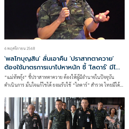
6 พฤศจิกายน 2568
'พลโทบุญสิน' ลั่นเอาคืน 'ปราสาทตาควาย'
ต้องใช้มาตรการเบาไปหาหนัก ชี้ 'ไลดาร์' มีได้-
มีเสีย
“แม่ทัพกุ้ง” ชี้ปราสาทตาควาย ต้องให้ผู้มีอำนาจในปัจจุบัน
ดำเนินการ มั่นใจแก้ไขได้ ยอมรับใช้ “ไลดาร์” สำรวจ ไทยมีได้-มี
เสีย ต้องแจงประชาชน มองกัมพูชาตระบัตสัตย์ หากวางทุ่น
ระเบิดใหม่ ต้องเก็บหลักฐานประท้วงประชาคมโลก ย้ำ