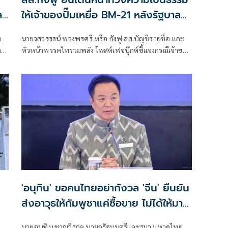
ล
ให้เจ้าของปั๊มเหยื่อ BM-21 หลังรัฐบาล
แจงไม่เข้าหลักเกณฑ์เยียวยา
่
นายวสวรรธน์ พวงพรศรี หรือ กังฟู สส.บัญชีรายชื่อ และ
ดี
หัวหน้าพรรคไทรวมพลัง โพสต์เฟซบุ๊กต์ชี้แจงกรณีเจ้าของ
ม่
ปั๊มน้ำมัน ปตท. สาขาบ้านผือ อำเภอกันทรลักษ์ จังหวัด
ศรีสะเกษ ที่เสียหายจากจรวด BM-21 ของกัมพูชา ออกมา
ร้องเรียนว่ายังไม่ได้รับเงินเยียวจากภาครัฐ ก่อนที่นางสาว
รัชดา ธนาดิเรก โฆษกประจำสำนักนายกรัฐมนตรี ยืนยันว่า
'อนุทิน' ขอคนไทยอย่ากังวล 'จีน' ยืนยัน
ส่งอาวุธให้กัมพูชาแค่ซื้อขาย ไม่ได้ให้มาสู้
รบไทย
นายอนุทิน ชาญวีรกูล นายกรัฐมนตรีและรมว.มหาดไทย