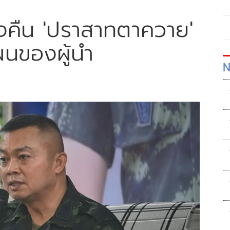
งทวงคืน 'ปราสาทตาควาย'
ผนของผู้นำ
N