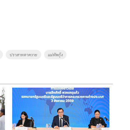
ปราสาทตาควาย
แม่ทัพกุ้ง