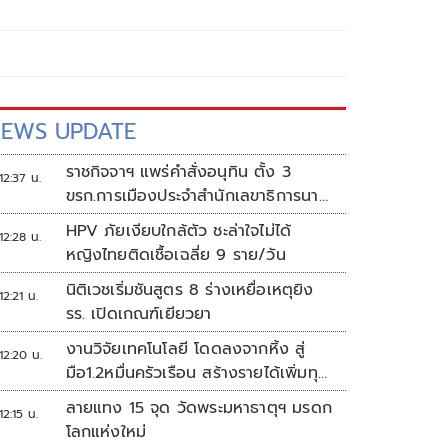
EWS UPDATE
ราชกิจจาฯ แพร่คำสั่งอนุทิน ตั้ง 3
12:37 น.
ขรก.การเมืองประจำสำนักเลขาธิการนา
ยกฯ
HPV ภัยเงียบใกล้ตัว ชะล่าใจไม่ได้
12:28 น.
หญิงไทยติดเชื้อเฉลี่ย 9 ราย/วัน
นิติเวชเริ่มชันสูตร 8 ร่างเหยื่อเหตุยิง
12:21 น.
รร. เปิดเกณฑ์เยียวยา
งานวิจัยเทคโนโลยี โดดลงจากหิ้ง สู่
12:20 น.
มือ1.2หมื่นครัวเรือน สร้างรายได้เพิ่มทุก
เดือน
ลายแทง 15 จุด วัดพระมหาธาตุฯ มรดก
12:15 น.
โลกแห่งใหม่