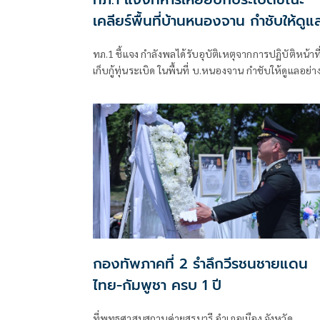
เคลียร์พื้นที่บ้านหนองจาน กำชับให้ดูแ
เต็มที่
ทภ.1 ชี้แจง กำลังพลได้รับอุบัติเหตุจากการปฏิบัติหน้าที
เก็บกู้ทุ่นระเบิด ในพื้นที่ บ.หนองจาน กำชับให้ดูแลอย่าง
ที่สุด พร้อมเน้นย้ำให้ปฏิบัติหน้าที่อย่างความรอบคอบไ
ประมาท ปัจจุบันสร้างพื้นที่ปลอดภัยแล้ว 76.73%
กองทัพภาคที่ 2 รำลึกวีรชนชายแดน
ไทย-กัมพูชา ครบ 1 ปี
ที่พุทธศาสนสถานค่ายสุรนารี อำเภอเมือง จังหวัด