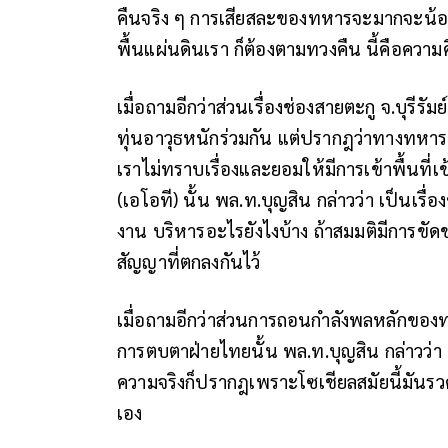
คืนจริง ๆ การเสียสละของทหารจะมากจะน้อ
พื้นแผ่นดินเรา ก็ต้องตามทวงคืน นี้คือความค
เมื่อถามอีกว่าส่วนเรื่องช่องสายตะกู จ.บุรี
ทุ่นอาวุธหนักร่วมกัน แต่ปรากฎว่าทางทหา
เราไม่ทราบเรื่องและยอมให้มีการเข้าพื้นที
(เอโอที) นั้น พล.ท.บุญสิน กล่าวว่า เป็นเร
งาน บริหารอะไรยังไงบ้าง ถ้าสมมติมีการขัด
สัญญาที่ตกลงกันไว้
เมื่อถามอีกว่าส่วนการถอนกำลังพลหลักของทา
การตบตาฝ่ายไทยนั้น พล.ท.บุญสิน กล่าวว่า ขึ
ความจริงก็ปรากฎเพราะโซเชียลสมัยนี้มันร
เอง