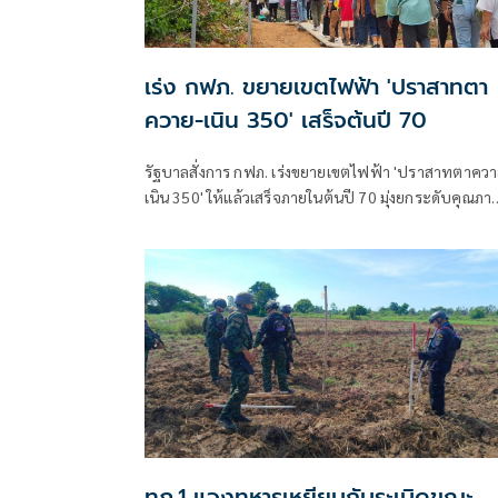
เร่ง กฟภ. ขยายเขตไฟฟ้า 'ปราสาทตา
ควาย-เนิน 350' เสร็จต้นปี 70
รัฐบาลสั่งการ กฟภ. เร่งขยายเขตไฟฟ้า 'ปราสาทตาควา
เนิน 350' ให้แล้วเสร็จภายในต้นปี 70 มุ่งยกระดับคุณภา
ชีวิตและขวัญกำลังพลแนวหน้า เสริมสร้างความมั่นคง
ชายแดน
ทภ.1 แจงทหารเหยียบกับระเบิดขณะ