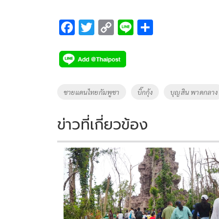
F
T
C
Li
S
ac
wi
o
n
h
e
tt
p
e
ar
b
er
y
e
o
Li
Tags
ชายแดนไทยกัมพูชา
บิ๊กกุ้ง
บุญสิน พาดกลาง
o
n
k
k
ข่าวที่เกี่ยวข้อง