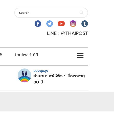
LINE : @THAIPOST
พ์
ไทยโพสต์ ทีวี
มองมุมสูง
จำเขามาเล่าให้ฟัง : เมื่อเราอายุ
80 ปี