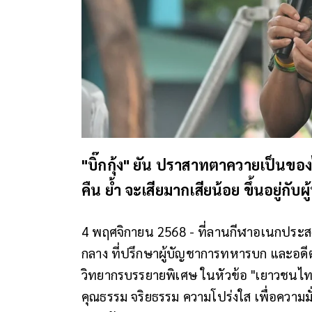
"บิ๊กกุ้ง" ยัน ปราสาทตาควายเป็นของ
คืน ย้ำ จะเสียมากเสียน้อย ขึ้นอยู่กั
4 พฤศจิกายน 2568 - ที่ลานกีฬาอเนกประส
กลาง ที่ปรึกษาผู้บัญชาการทหารบก และอดีตแ
วิทยากรบรรยายพิเศษ ในหัวข้อ "เยาวชนไทย
คุณธรรม จริยธรรม ความโปร่งใส เพื่อความม