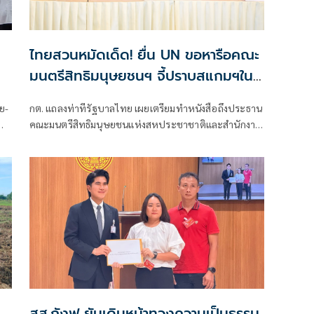
ไทยสวนหมัดเด็ด! ยื่น UN ขอหารือคณะ
มนตรีสิทธิมนุษยชนฯ จี้ปราบสแกมฯใน
กัมพูชา โต้ยิบรายงาน 'ทอม แอนดรูว์ส'
ย-
กต. แถลงท่าทีรัฐบาลไทย เผยเตรียมทำหนังสือถึงประธาน
พ
คณะมนตรีสิทธิมนุษยชนแห่งสหประชาชาติและสำนักงาน
ข้าหลวงใหญ่สิทธิมนุษยชน ที่นครเจนีวา หลัง “ทอม แอน
ดรูส์” เสนอรายงานพิเศษพาดพิงประเทศไทย มีหลาย
ประเด็นที่ไม่เห็นด้วย ชี้กระทบความเป็นกลาง -เที่ยงธรรม
“สีหศักดิ์”
สส.กังฟู ยันเดินหน้าทวงความเป็นธรรม