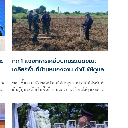
ะ
ทภ.1 แจงทหารเหยียบกับระเบิดขณะ
น
เคลียร์พื้นที่บ้านหนองจาน กำชับให้ดูแล
'
เต็มที่
ธาน
ทภ.1 ชี้แจง กำลังพลได้รับอุบัติเหตุจากการปฏิบัติหน้าที่
าน
เก็บกู้ทุ่นระเบิด ในพื้นที่ บ.หนองจาน กำชับให้ดูแลอย่างดี
น
ที่สุด พร้อมเน้นย้ำให้ปฏิบัติหน้าที่อย่างความรอบคอบไม่
ประมาท ปัจจุบันสร้างพื้นที่ปลอดภัยแล้ว 76.73%
รม