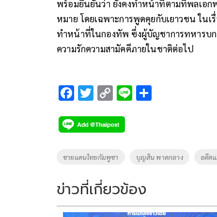
พร้อมยืนยันว่า ยังคงทำหน้าที่ตามที่พลเ
หมาย โดยเฉพาะการพูดคุยกับเยาวชน ในเรื่อง
ทำหน้าที่ในกองทัพ ซึ่งผู้บัญชาการทหารบก ก็
ความรักความสามัคคีภายในชาติต่อไป
F
T
C
Li
S
ac
wi
o
n
h
e
tt
p
e
ar
b
er
y
e
o
Li
Tags
ชายแดนไทยกัมพูชา
บุญสิน พาดกลาง
อดีตแ
o
n
k
k
ข่าวที่เกี่ยวข้อง