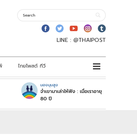
LINE : @THAIPOST
พ์
ไทยโพสต์ ทีวี
มองมุมสูง
จำเขามาเล่าให้ฟัง : เมื่อเราอายุ
80 ปี