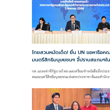
ไทยสวนหมัดเด็ด! ยื่น UN ขอหารือคณ
มนตรีสิทธิมนุษยชนฯ จี้ปราบสแกมฯใ
กัมพูชา โต้ยิบรายงาน 'ทอม แอนดรูว์ส
กต. แถลงท่าทีรัฐบาลไทย เผยเตรียมทำหนังสือถึงประ
คณะมนตรีสิทธิมนุษยชนแห่งสหประชาชาติและสำนักง
ข้าหลวงใหญ่สิทธิมนุษยชน ที่นครเจนีวา หลัง “ทอม แอ
ดรูส์” เสนอรายงานพิเศษพาดพิงประเทศไทย มีหลาย
ประเด็นที่ไม่เห็นด้วย ชี้กระทบความเป็นกลาง -เที่ยงธร
“สีหศักดิ์”