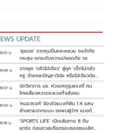
EWS UPDATE
'สุรเดช' จวกคุมปืนหละหลวม ชงจำกัด
10:51 น.
กระสุน-ยกระดับความปลอดภัย รร.
จากยุค 'กลัวไม้เรียว' สู่ยุค 'เด็กไม่กลัว
10:45 น.
ครู' ชำแหละปัญหาวินัย หรือไม้เรียวต้อง
กลับมา?
นักวิชาการ มธ. ห่วงเหตุรุนแรงถี่ คน
10:37 น.
ไทยเสี่ยงหวาดระแวงทั้งสังคม
'หมอวรงค์' ข้องใจแบงก์พัน 1.4 แสน
10:20 น.
ล้านหายจากระบบ ขอพบผู้ว่าฯ แบงก์
ชาติ
'SPORTS LIFE' เปิดเส้นทาง 8 ทีม
10:16 น.
แกร่ง ก่อนดวลเดือดรอบรองชนะเลิศ