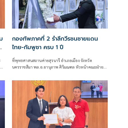
รม
กองทัพภาคที่ 2 รำลึกวีรชนชายแดน
ไทย-กัมพูชา ครบ 1 ปี
ะ
ที่พุทธศาสนสถานค่ายสุรนารี อำเภอเมือง จังหวัด
ของ
นครราชสีมา พล.อ.อานุภาพ ศิริมณฑล หัวหน้าคณะฝ่าย
เสนาธิการประจำผู้บัญชาการทหารบก ในฐานะผู้แทนผู้
มา
บัญชาการทหารบก พร้อมด้วย พล.ท.ชัยรัตน์ ธรรมชาติ
ว
หัวหน้าสำนักงานคณะฝ่ายเสนาธิการประจำผู้บังคับบัญชา
่า
พล.ท.นฤดล สุขมา ผู้บัญชาการหน่วยบัญชาการรักษาดิน
แดน