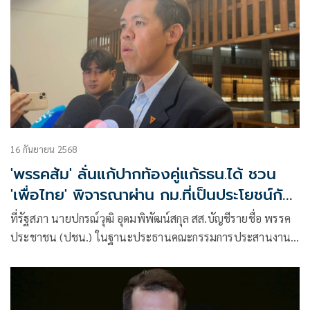
16 กันยายน 2568
'พรรคส้ม' ลั่นแก้ปากท้องคู่แก้รธน.ได้ ชวน
'เพื่อไทย' พิจารณาผ่าน กม.ที่เป็นประโยชน์กับ
ประชาชน
ที่รัฐสภา นายปกรณ์วุฒิ อุดมพิพัฒน์สกุล สส.บัญชีรายชื่อ พรรค
ประชาชน (ปชน.) ในฐานะประธานคณะกรรมการประสานงาน
พรรคร่วม