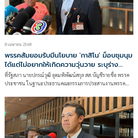
8 เมษายน 2568
พรรคส้มยอมรับมีนโยบาย 'กาสิโน' ม็อบชุมนุม
ได้แต่ไม่อยากให้เกิดความวุ่นวาย ระบุร่าง
กม.ตก นายกฯไป
ที่รัฐสภา นายปกรณ์วุฒิ อุดมพิพัฒน์สกุล สส.บัญชีรายชื่อ พรรค
ประชาชน ในฐานะประธานคณะกรรมการประสานงานพรรค
ร่วมฝ่ายค้าน (วิปฝ่ายค้าน) ก