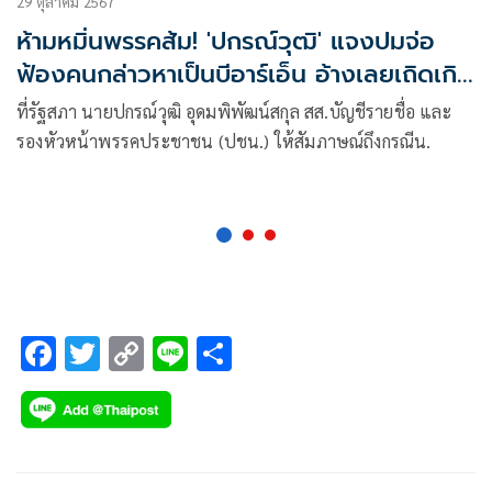
29 ตุลาคม 2567
ห้ามหมิ่นพรรคส้ม! 'ปกรณ์วุฒิ' แจงปมจ่อ
ฟ้องคนกล่าวหาเป็นบีอาร์เอ็น อ้างเลยเถิดเกิน
ไป ไม่สุจริต
ที่รัฐสภา นายปกรณ์วุฒิ อุดมพิพัฒน์สกุล สส.บัญชีรายชื่อ และ
รองหัวหน้าพรรคประชาชน (ปชน.) ให้สัมภาษณ์ถึงกรณีน.
F
T
C
Li
S
ac
wi
o
n
h
e
tt
p
e
ar
b
er
y
e