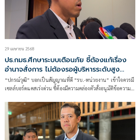
29 เมษายน 2568
ปธ.กมธ.ศึกษาระบบเตือนภัย ชี้ต้องแก้เรื่อง
อำนาจสั่งการ ไม่ต้องรอผู้บริหารระดับสูง
อนุมัติ
“ปกรณ์วุฒิ” บอกเป็นสัญญาณที่ดี “รบ.-หน่วยงาน” เข้าใจควรมี
เซลล์บอร์ดแคสเร่งด่วน ชี้ต้องมีความคล่องตัวสั่งอนุมัติข้อความ
เซลล์บอร์ดแคส