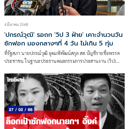
4 มีนาคม 2568
'ปกรณ์วุฒิ' รอถก 'วิป 3 ฝ่าย' เคาะจำนวนวัน
ซักฟอก มองกลางๆที่ 4 วัน ไม่เกิน 5 ทุ่ม
ที่รัฐสภา นายปกรณ์วุฒิ อุดมพิพัฒน์สกุล สส.บัญชีรายชื่อพรรค
ประชาชน ในฐานะประธานคณะกรรมการประสานงาน (วิป)
พรรคร่วมฝ่า