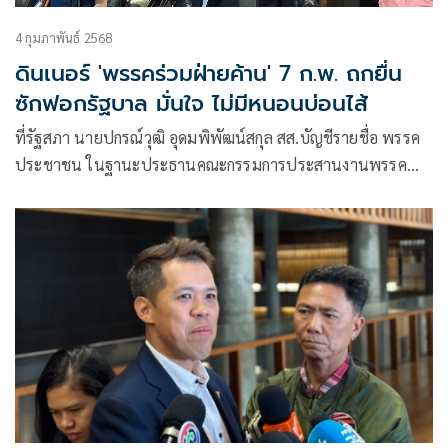
4 กุมภาพันธ์ 2568
ดินเนอร์ 'พรรคร่วมฝ่ายค้าน' 7 ก.พ. ถกยื่น
ซักฟอกรัฐบาล มั่นใจ ไม่มีหนอนบ่อนไส้
ที่รัฐสภา นายปกรณ์วุฒิ อุดมพิพัฒน์สกุล สส.บัญชีรายชื่อ พรรค
ประชาชน ในฐานะประธานคณะกรรมการประสานงานพรรค
ร่วมฝ่ายค้าน (วิปฝ่ายค้าน)