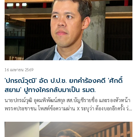
16 เมษายน 2569
'ปกรณ์วุฒิ' อัด ป.ป.ช. ยกคำร้องคดี 'ศักดิ์
สยาม' ปูทางใครกลับมาเป็น รมต.
นายปกรณ์วุฒิ อุดมพิพัฒน์สกุล สส.บัญชีรายชื่อ และรองหัวหน้า
พรรคประชาชน โพสต์ข้อความผ่าน X ระบุว่า ต้องบอกอีกครั้ง ว่า
ผมเห็นด้วยว่า คำวินิจฉัยของศาลรัฐธรรมนูญที่ผูกพันทุกองค์กร
นั้น ผูกพันเฉพาะ “ผลคำวินิจฉัย” ส่วนคำอรรถาธิบายหลายสิบ
หน้าที่นำมาสู่ผลนั้น มิได้ผูกพันใดๆ