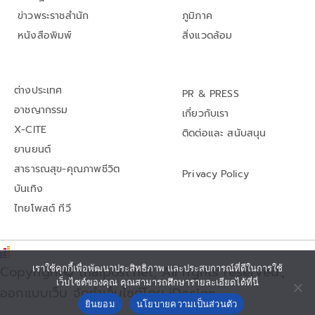
ข่าวพระราชสำนัก
ภูมิภาค
หนังสือพิมพ์
สิ่งแวดล้อม
ต่างประเทศ
PR & PRESS
อาชญากรรม
เกี่ยวกับเรา
X-CITE
ติดต่อและ สนับสนุน
ยานยนต์
สาธารณสุข-คุณภาพชีวิต
Privacy Policy
บันเทิง
ไทยโพสต์ ทีวี
Copyright© thaipost.net, All rights reserved.,
เราใช้คุกกี้เพื่อพัฒนาประสิทธิภาพ และประสบการณ์ที่ดีในการใช้
เว็บไซต์ของคุณ คุณสามารถศึกษารายละเอียดได้ที่นี่
ออกแบบเว็บ จัดทำเว็บไซต์โดย iDesign
ยินยอม
นโยบายความเป็นส่วนตัว