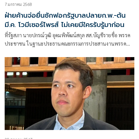
7 มกราคม 2568
ฝ่ายค้านจ่อยื่นซักฟอกรัฐบาลปลายก.พ.-ต้น
มี.ค. โวมีเซอร์ไพรส์ ไม่เคยมีใครรับรู้มาก่อน
ที่รัฐสภา นายปกรณ์วุฒิ อุดมพิพัฒน์สกุล สส.บัญชีรายชื่อ พรรค
ประชาชน ในฐานะประธานคณะกรรมการประสานงานพรรค
ร่วมฝ่ายค้าน (วิปฝ่ายค้าน) กล่าว