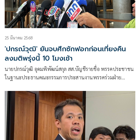
25 มีนาคม 2568
'ปกรณ์วุฒิ' ยันจบศึกซักฟอกก่อนเที่ยงคืน​
ลงมติพรุ่งนี้ 10 โมงเช้า
นายปกรณ์วุฒิ อุดมพิพัฒน์สกุล​ สส.บัญชีรายชื่อ พรรคประชาชน
ในฐานะประธานคณะกรรมการประสานงานพรรคร่วมฝ่าย
ค้าน(วิปฝ่ายค้าน)​ ให้สัมภาษณ์ยืนยันว่าการอภิปรายไม่ไว้วางใจ
น.ส.แพทองธาร​ ชินวัตร​ นายกรัฐมนตรี