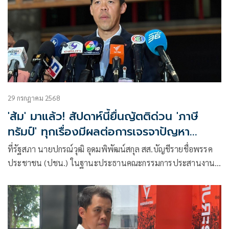
29 กรกฎาคม 2568
'ส้ม' มาแล้ว! สัปดาห์นี้ยื่นญัตติด่วน 'ภาษี
ทรัมป์' ทุกเรื่องมีผลต่อการเจรจาปัญหา
ชายแดน
ที่รัฐสภา นายปกรณ์วุฒิ อุดมพิพัฒน์สกุล สส.บัญชีรายชื่อพรรค
ประชาชน (ปชน.) ในฐานะประธานคณะกรรมการประสานงาน
พรรคร่วม