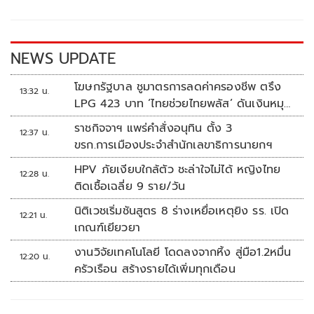
o
Li
o
n
k
k
NEWS UPDATE
โฆษกรัฐบาล ชูมาตรการลดค่าครองชีพ ตรึง
13:32 น.
LPG 423 บาท ‘ไทยช่วยไทยพลัส’ ดันเงินหมุน
แสนล้าน
ราชกิจจาฯ แพร่คำสั่งอนุทิน ตั้ง 3
12:37 น.
ขรก.การเมืองประจำสำนักเลขาธิการนายกฯ
HPV ภัยเงียบใกล้ตัว ชะล่าใจไม่ได้ หญิงไทย
12:28 น.
ติดเชื้อเฉลี่ย 9 ราย/วัน
นิติเวชเริ่มชันสูตร 8 ร่างเหยื่อเหตุยิง รร. เปิด
12:21 น.
เกณฑ์เยียวยา
งานวิจัยเทคโนโลยี โดดลงจากหิ้ง สู่มือ1.2หมื่น
12:20 น.
ครัวเรือน สร้างรายได้เพิ่มทุกเดือน