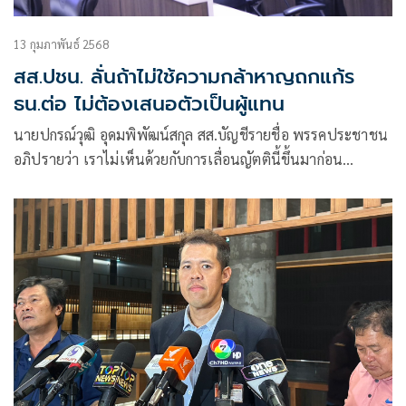
13 กุมภาพันธ์ 2568
สส.ปชน. ลั่นถ้าไม่ใช้ความกล้าหาญถกแก้ร
ธน.ต่อ ไม่ต้องเสนอตัวเป็นผู้แทน
นายปกรณ์วุฒิ อุดมพิพัฒน์สกุล สส.บัญชีรายชื่อ พรรคประชาชน
อภิปรายว่า เราไม่เห็นด้วยกับการเลื่อนญัตตินี้ขึ้นมาก่อน
ระเบียบวาระที่บรรจุไว้แล้ว เพราะการบรรจุระเบียบวาระเป็น
อำนาจของประธานรัฐสภา