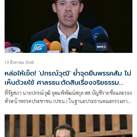
19 สิงหาคม 2568
หล่อให้เข็ด! 'ปกรณ์วุฒิ' ย้ำจุดยืนพรรคส้ม ไม่
เห็นด้วยใช้ ศาลรธน.ตัดสินเรื่องจริยธรรม
ความซื่อสัตย์สุจริต
ที่รัฐสภา นายปกรณ์วุฒิ อุดมพิพัฒน์สกุล สส.บัญชีรายชื่อและรอง
หัวหน้าพรรคประชาชน (ปชน.) ในฐานะประธานคณะกรรมการ
ประสานงาน