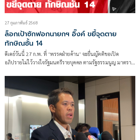
27 กุมภาพันธ์ 2568
ล็อกเป้าซักฟอกนายกฯ อิ๊งค์ ขยี้จุดตาย
ทักษิณชั้น 14
ดีเดย์วันนี้ 27 ก.พ. ที่ ‘พรรคฝ่ายค้าน’ จะยื่นญัตติขอเปิด
อภิปรายไม่ไว้วางใจรัฐมนตรีรายบุคคล ตามรัฐธรรมนูญ มาตรา
151