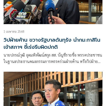
1 เมษายน 2568
วิปฝ่ายค้าน ขวางรัฐบาลดันทุรัง นำกม.กาสิโน
เข้าสภาฯ ชี้เร่งรีบผิดปกติ
นายปกรณ์วุฒิ อุดมพิพัฒน์สกุล สส. บัญชีรายชื่อ พรรคประชาชน
ในฐานะประธานคณะกรรมการพรรคร่วมฝ่ายค้าน หรือวิปฝ่าย
ค้าน เปิดเผยว่า พรรคร่วมฝ่ายค้านได้ประชุมเรื่อง