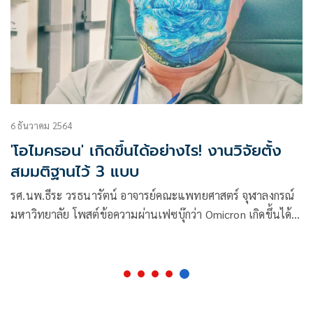
6 ธันวาคม 2564
'โอไมครอน' เกิดขึ้นได้อย่างไร! งานวิจัยตั้ง
สมมติฐานไว้ 3 แบบ
รศ.นพ.ธีระ วรธนารัตน์ อาจารย์คณะแพทยศาสตร์ จุฬาลงกรณ์
มหาวิทยาลัย โพสต์ข้อความผ่านเฟซบุ๊กว่า Omicron เกิดขึ้นได้
อย่างไร? ล่าสุดมีงานวิจัยที่ศึกษาลักษณะการกลายพันธุ์ของ
Omicron