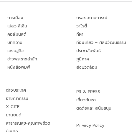
การเมือง
กรองสถานการณ์
เปลว สีเงิน
วาไรตี้
คอลัมนิสต์
กีฬา
บทความ
ท่องเที่ยว – ศิลปวัฒนธรรม
เศรษฐกิจ
ประชาสัมพันธ์
ข่าวพระราชสำนัก
ภูมิภาค
หนังสือพิมพ์
สิ่งแวดล้อม
ต่างประเทศ
PR & PRESS
อาชญากรรม
เกี่ยวกับเรา
X-CITE
ติดต่อและ สนับสนุน
ยานยนต์
สาธารณสุข-คุณภาพชีวิต
Privacy Policy
บันเทิง