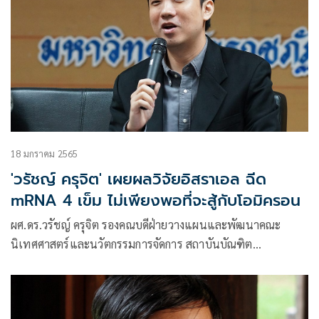
18 มกราคม 2565
'วรัชญ์ ครุจิต' เผยผลวิจัยอิสราเอล ฉีด
mRNA 4 เข็ม ไม่เพียงพอที่จะสู้กับโอมิครอน
ผศ.ดร.วรัชญ์ ครุจิต รองคณบดีฝ่ายวางแผนและพัฒนาคณะ
นิเทศศาสตร์และนวัตกรรมการจัดการ สถาบันบัณฑิต
พัฒนบริหารศาสตร์ (นิด้า) NIDA โพสต์ข้อความผ่านเฟซบุ๊ก
Warat Karuchit ว่า การวิจัยจากอิสราเอลเผย การฉีดวัคซีน 4
เข็ม