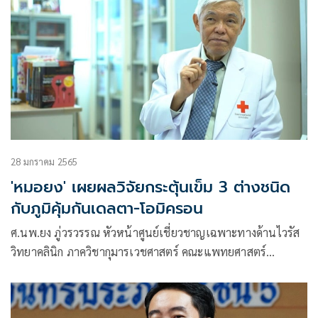
28 มกราคม 2565
'หมอยง' เผยผลวิจัยกระตุ้นเข็ม 3 ต่างชนิด
กับภูมิคุ้มกันเดลตา-โอมิครอน
ศ.นพ.ยง ภู่วรวรรณ หัวหน้าศูนย์เชี่ยวชาญเฉพาะทางด้านไวรัส
วิทยาคลินิก ภาควิชากุมารเวชศาสตร์ คณะแพทยศาสตร์
จุฬาลงกรณ์มหาวิทยาลัย โพสต์ข้อความผ่านเฟซบุ๊กว่า วัคซีน โค
วิด-19 การกระตุ้นเข็ม 3