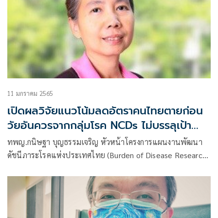
11 มกราคม 2565
เปิดผลวิจัยแนวโน้มลดอัตราคนไทยตายก่อน
วัยอันควรจากกลุ่มโรค NCDs ไม่บรรลุเป้า
SDGs ภายในปี 2573 “มะเร็ง” ครองแชมป์
ทพญ.กนิษฐา บุญธรรมเจริญ หัวหน้าโครงการแผนงานพัฒนา
เสียชีวิตสูงอันดับ 1
ดัชนีภาระโรคแห่งประเทศไทย (Burden of Disease Research
Program Thailand :BOD Thailand)