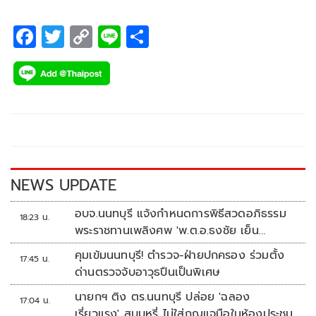
F
T
C
Li
S
ac
wi
o
n
h
e
tt
p
e
ar
b
er
y
e
o
Li
o
n
k
k
NEWS UPDATE
อบจ.นนทบุรี แจ้งกำหนดการพิธีสวดอภิธรรม
18:23 น.
พระราชทานเพลิงศพ 'พ.ต.อ.ธงชัย เย็น
ประเสริฐ'
คุมเข้มนนทบุรี! ตำรวจ-ฝ่ายปกครอง ร่วมตั้ง
17:45 น.
ด่านตรวจจับอาวุธปืนเป็นพิเศษ
นายกฯ ติง ตร.นนทบุรี ปล่อย 'ฉลอง
17:04 น.
เรี่ยวแรง' สูบบุหรี่ ไม่ใส่กุญแจมือในห้องประชุม