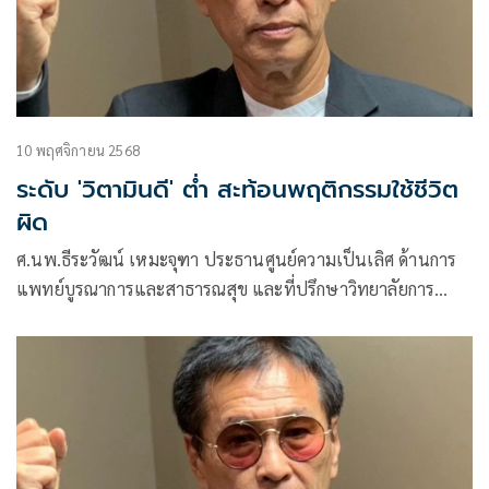
10 พฤศจิกายน 2568
ระดับ 'วิตามินดี' ต่ำ สะท้อนพฤติกรรมใช้ชีวิต
ผิด
ศ.นพ.ธีระวัฒน์ เหมะจุฑา ประธานศูนย์ความเป็นเลิศ ด้านการ
แพทย์บูรณาการและสาธารณสุข และที่ปรึกษาวิทยาลัยการ
แพทย์แผนตะวันออก มหาวิทยาลัยรังสิต โพสต์ข้อความผ่านเฟ
ซบุ๊กว่า วิตามินดีต่ำ คือใช้ชีวิตผิด