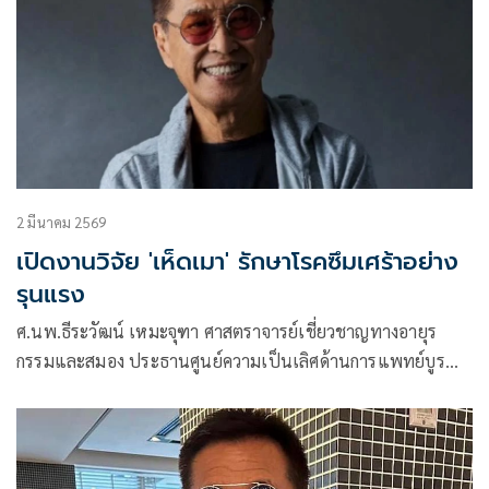
2 มีนาคม 2569
เปิดงานวิจัย 'เห็ดเมา' รักษาโรคซึมเศร้าอย่าง
รุนแรง
ศ.นพ.ธีระวัฒน์ เหมะจุฑา ศาสตราจารย์เชี่ยวชาญทางอายุร
กรรมและสมอง ประธานศูนย์ความเป็นเลิศด้านการแพทย์บูรณา
การ และสาธารณสุข มหาวิทยาลัยรังสิต โพสต์ข้อความผ่านเฟ
ซบุ๊กเรื่อง สถานะของเห็ดเมา