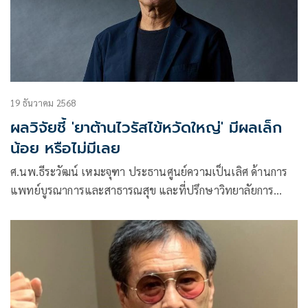
19 ธันวาคม 2568
ผลวิจัยชี้ 'ยาต้านไวรัสไข้หวัดใหญ่' มีผลเล็ก
น้อย หรือไม่มีเลย
ศ.นพ.ธีระวัฒน์ เหมะจุฑา ประธานศูนย์ความเป็นเลิศ ด้านการ
แพทย์บูรณาการและสาธารณสุข และที่ปรึกษาวิทยาลัยการ
แพทย์แผนตะวันออก มหาวิทยาลัยรังสิต โพสต์ข้คความผ่านเฟ
ซบุ๊กว่า ยาต้านไข้หวัดใหญ่เกือบทั้งหมดมีผลเพียงเล็กน้อยหรือ
ไม่มีเลย