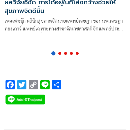
ผลวิจัยชี้ชัด การได้อยู่ในที่โล่งกว้างช่วยให้
สุขภาพจิตดีขึ้น
เพจเฟซบุ๊ก คลินิกสุขภาพจิตนายแพทย์เจษฎา ของ นพ.เจษฎา
ทองเถาว์ แพทย์เฉพาะทางสาขาจิตเวชศาสตร์ จิตแพทย์ประจำ
รพ.พระศรีมหาโพธิ์ จ.อุบลราชธานี ได้เผยแพร่ข้อมูล งานวิจัยที่
ระบุว่าการได้อยู่ในที่โล่งกว้างช่วยให้สุขภาพจิตดีขึ้น โดยระบุว่า
F
T
C
Li
S
ac
wi
o
n
h
e
tt
p
e
ar
b
er
y
e
o
Li