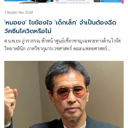
2 พฤษภาคม 2568
'หมอยง' ไขข้องใจ 'เด็กเล็ก' จำเป็นต้องฉีด
วัคซีนโควิดหรือไม่
ศ.นพ.ยง ภู่วรวรรณ หัวหน้าศูนย์เชี่ยวชาญเฉพาะทางด้านไวรัส
วิทยาคลินิก ภาควิชากุมารเวชศาสตร์ คณะแพทยศาสตร์
จุฬาลงกรณ์มหาวิทยาลัย โพสต์ข้อความผ่านเฟซบุ๊กว่า เด็กเล็ก มี
การติดเชื้อโควิด 19 แล้ว