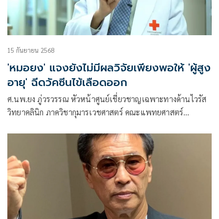
15 กันยายน 2568
'หมอยง' แจงยังไม่มีผลวิจัยเพียงพอให้ 'ผู้สูง
อายุ' ฉีดวัคซีนไข้เลือดออก
ศ.นพ.ยง ภู่วรวรรณ หัวหน้าศูนย์เชี่ยวชาญเฉพาะทางด้านไวรัส
วิทยาคลินิก ภาควิชากุมารเวชศาสตร์ คณะแพทยศาสตร์
จุฬาลงกรณ์มหาวิทยาลัย โพสต์ข้อความผ่านเฟซบุ๊กเรื่องวัคซีน
ไข้เลือดออก (ตอนที่ 5)