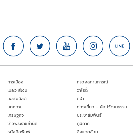
การเมือง
กรองสถานการณ์
เปลว สีเงิน
วาไรตี้
คอลัมนิสต์
กีฬา
บทความ
ท่องเที่ยว – ศิลปวัฒนธรรม
เศรษฐกิจ
ประชาสัมพันธ์
ข่าวพระราชสำนัก
ภูมิภาค
หนังสือพิมพ์
สิ่งแวดล้อม