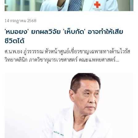
14 กรกฎาคม 2568
'หมอยง' ยกผลวิจัย 'เห็บกัด' อาจทำให้เสีย
ชีวิตได้
ศ.นพ.ยง ภู่วรวรรณ หัวหน้าศูนย์เชี่ยวชาญเฉพาะทางด้านไวรัส
วิทยาคลินิก ภาควิชากุมารเวชศาสตร์ คณะแพทยศาสตร์
จุฬาลงกรณ์มหาวิทยาลัย โพสต์ข้อความผ่านเฟซบุ๊กว่า เห็บกัด
อาจทำให้เสียชีวิตได้ จากโรค ไข้สูงเกล็ดเลือดต่ำ (SFTS)