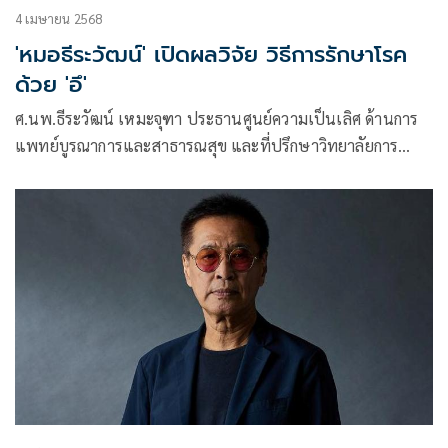
4 เมษายน 2568
'หมอธีระวัฒน์' เปิดผลวิจัย วิธีการรักษาโรค
ด้วย 'อึ'
ศ.นพ.ธีระวัฒน์ เหมะจุฑา ประธานศูนย์ความเป็นเลิศ ด้านการ
แพทย์บูรณาการและสาธารณสุข และที่ปรึกษาวิทยาลัยการ
แพทย์แผนตะวันออก มหาวิทยาลัยรังสิต โพสต์ข้อความผ่านเฟ
ซบุ๊กว่า