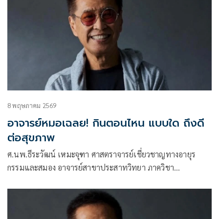
8 พฤษภาคม 2569
อาจารย์หมอเฉลย! กินตอนไหน แบบใด ถึงดี
ต่อสุขภาพ
ศ.นพ.ธีระวัฒน์ เหมะจุฑา ศาสตราจารย์เชี่ยวชาญทางอายุร
กรรมและสมอง อาจารย์สาขาประสาทวิทยา ภาควิชา
อายุรศาสตร์ คณะแพทย์ศาสตร์ จุฬาลงกรณ์มหาวิทยาลัย