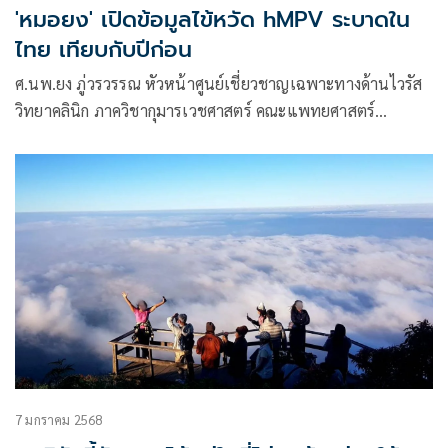
'หมอยง' เปิดข้อมูลไข้หวัด hMPV ระบาดใน
ไทย เทียบกับปีก่อน
ศ.นพ.ยง ภู่วรวรรณ หัวหน้าศูนย์เชี่ยวชาญเฉพาะทางด้านไวรัส
วิทยาคลินิก ภาควิชากุมารเวชศาสตร์ คณะแพทยศาสตร์
จุฬาลงกรณ์มหาวิทยาลัย โพสต์ข้อความผ่านเฟซบุ๊กว่า
7 มกราคม 2568