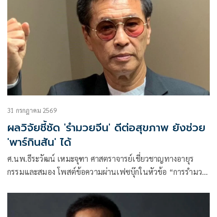
31 กรกฎาคม 2569
ผลวิจัยชี้ชัด 'รำมวยจีน' ดีต่อสุขภาพ ยังช่วย
'พาร์กินสัน' ได้
ศ.นพ.ธีระวัฒน์ เหมะจุฑา ศาสตราจารย์เชี่ยวชาญทางอายุร
กรรมและสมอง โพสต์ข้อความผ่านเฟซบุ๊กในหัวข้อ “การรำมวย
เพื่อสุขภาพ ยังช่วยพาร์กินสันได้” โดยระบุว่า