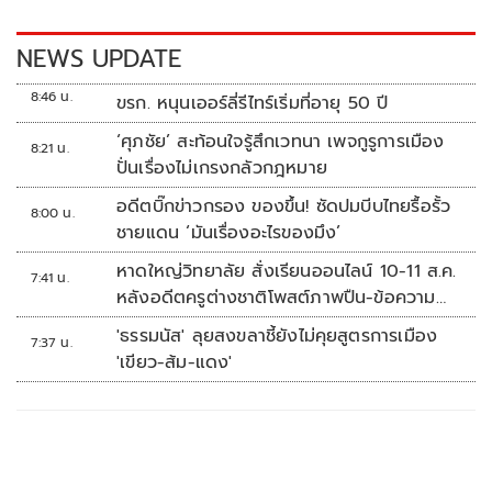
o
n
k
k
NEWS UPDATE
8:46 น.
ขรก. หนุนเออร์ลี่รีไทร์เริ่มที่อายุ 50 ปี
‘ศุภชัย’ สะท้อนใจรู้สึกเวทนา เพจกูรูการเมือง
8:21 น.
ปั่นเรื่องไม่เกรงกลัวกฎหมาย
อดีตบิ๊กข่าวกรอง ของขึ้น! ซัดปมบีบไทยรื้อรั้ว
8:00 น.
ชายแดน ‘มันเรื่องอะไรของมึง’
หาดใหญ่วิทยาลัย สั่งเรียนออนไลน์ 10-11 ส.ค.
7:41 น.
หลังอดีตครูต่างชาติโพสต์ภาพปืน-ข้อความ
ข่มขู่
'ธรรมนัส' ลุยสงขลาชี้ยังไม่คุยสูตรการเมือง
7:37 น.
'เขียว-ส้ม-แดง'