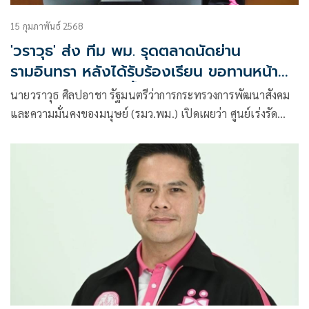
15 กุมภาพันธ์ 2568
'วราวุธ' ส่ง ทีม พม. รุดตลาดนัดย่าน
รามอินทรา หลังได้รับร้องเรียน ขอทานหน้า
เหลว กลับมาแล้ว ย้ำ ขอทานผิดกฎหมาย
นายวราวุธ ศิลปอาชา รัฐมนตรีว่าการกระทรวงการพัฒนาสังคม
วอน หยุดให้เงินด้วยความสงสาร
และความมั่นคงของมนุษย์ (รมว.พม.) เปิดเผยว่า ศูนย์เร่งรัด
จัดการสวัสดิภาพประชาชน (ศรส.) กระทรวง พม. รายงานความ
คืบหน้าหลังได้รับร้องเรียน