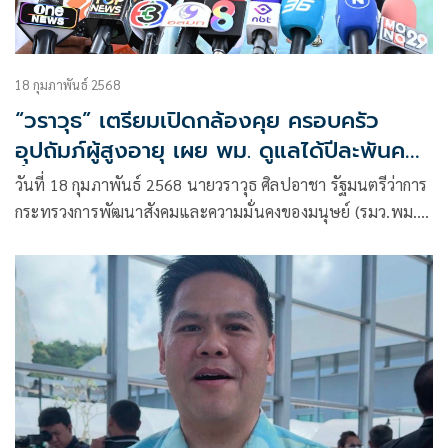
18 กุมภาพันธ์ 2568
“วราวุธ” เตรียมเปิดกล้องคุย ครอบครัว
อุปถัมภ์ผู้สูงอายุ เผย พม. ดูแลได้ปีละพันคน
ทั้งที่ขอมา กว่า 7พัน
วันที่ 18 กุมภาพันธ์ 2568 นายวราวุธ ศิลปอาชา รัฐมนตรีว่าการ
กระทรวงการพัฒนาสังคมและความมั่นคงของมนุษย์ (รมว.พม.)
เปิดเผยว่า ปัจจุบันประเทศไทยเป็นสังคมสูงวัยอย่างสมบูรณ์
(Complete – Aged Society) มีประชากรผู้สูงอายุจำนวน 13.60
ล้านคน คิดเป็น 20.94% ของประชากรทั้งประเทศ ซึ่งคาดว่าจะมี
จำนวนผู้สูงอายุเพิ่มขึ้นอย่างต่อเนื่องและรวดเร็ว เฉลี่ยปีละ
ประมาณ 500,000