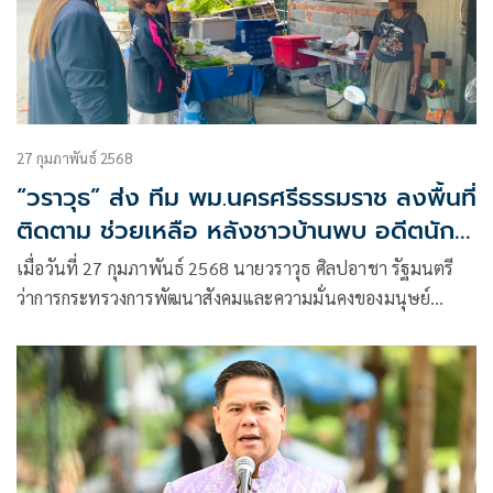
27 กุมภาพันธ์ 2568
“วราวุธ” ส่ง ทีม พม.นครศรีธรรมราช ลงพื้นที่
ติดตาม ช่วยเหลือ หลังชาวบ้านพบ อดีตนัก
ร้องคาเฟ่กลายเป็นคนเร่ร่อน ป่วยจิตเวช
เมื่อวันที่ 27 กุมภาพันธ์ 2568 นายวราวุธ ศิลปอาชา รัฐมนตรี
ว่าการกระทรวงการพัฒนาสังคมและความมั่นคงของมนุษย์
(รมว.พม.) เปิดเผยว่า ศูนย์เร่งรัดจัดการสวัสดิภาพประชาชน
(ศรส.) กระทรวง พม. ได้รับรายงานจาก ศรส. จังหวัด
นครศรีธรรมราช กรณีอดีตนักร้องคาเฟ่กลายเป็นคนเร่ร่อน