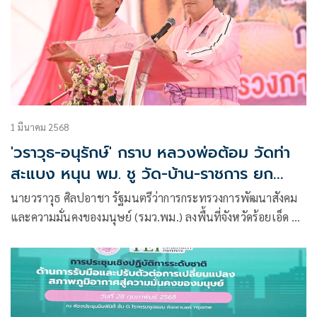
1 มีนาคม 2568
'วราวุธ-อนุรักษ์' กราบ หลวงพ่อต้อม วัดท่า
สะแบง หนุน พม. ชู วัด-บ้าน-ราชการ ยก
ระดับคุณภาพชีวิตกลุ่มเปราะบาง หนุน ยุว
นายวราวุธ ศิลปอาชา รัฐมนตรีว่าการกระทรวงการพัฒนาสังคม
อพม. พลังคนรุ่นใหม่ พัฒนาสังคมไทย
และความมั่นคงของมนุษย์ (รมว.พม.) ลงพื้นที่จังหวัดร้อยเอ็ด ณ
วัดท่าสะแบง อำเภอทุ่งเขาหลวง เพื่อเป็นประธานเปิดโครงการ
“เสริมพลังวัดพัฒนาคุณภาพชีวิตกลุ่มเปราะบาง ท่าสะแบง
Model”