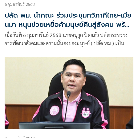
6 กุมภาพันธ์ 2568
ปลัด พม. นำคณะ ร่วมประชุมทวิภาคีไทย-เมีย
นมา หนุนช่วยเหยื่อค้ามนุษย์คืนสู่สังคม พร้อม
ถกระบบคุ้มครองเด็ก-สตรี-กลุ่มเปราะบาง
เมื่อวันที่ 6 กุมภาพันธ์ 2568 นายอนุกูล ปีดแก้ว ปลัดกระทรวง
ตามชายแดน
การพัฒนาสังคมและความมั่นคงของมนุษย์ ( ปลัด พม.) เป็น
หัวหน้าคณะผู้แทนฝ่ายไทย พร้อมด้วยผู้แทนจากส่วนราชการที่
เกี่ยวข้อง ได้แก่ สำนักงานคดีค้ามนุษย์ สำนักงานอัยการสูงสุด
สำนักงานตำรวจแห่งชาติ