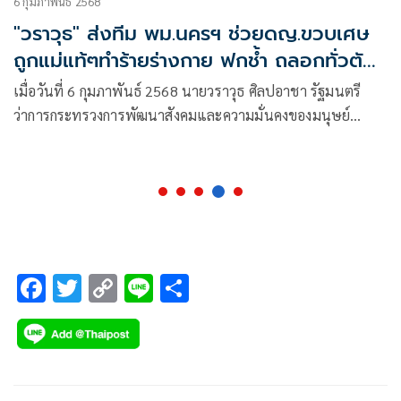
6 กุมภาพันธ์ 2568
"วราวุธ" ส่งทีม พม.นครฯ ช่วยดญ.ขวบเศษ
ถูกแม่แท้ๆทำร้ายร่างกาย ฟกช้ำ ถลอกทั่วตัว
รับเข้าคุ้มครองชั่วคราว
เมื่อวันที่ 6 กุมภาพันธ์ 2568 นายวราวุธ ศิลปอาชา รัฐมนตรี
ว่าการกระทรวงการพัฒนาสังคมและความมั่นคงของมนุษย์
(รมว.พม.) เปิดเผยว่า ศูนย์เร่งรัดจัดการสวัสดิภาพประชาชน
(ศรส.) กระทรวง พม. รายงานกรณีพลเมืองดีขอความช่วยเหลือ
เด็กหญิงอายุ 1 ปี 7 เดือน ถูกแม่ทำร้ายร่างกาย โดยมีคลิปวิดีโอที่
แอบถ่ายจากโทรศัพท์มือถือเป็นหลักฐาน ที่อำเภอเมือง
F
T
C
Li
S
ac
wi
o
n
h
e
tt
p
e
ar
b
er
y
e