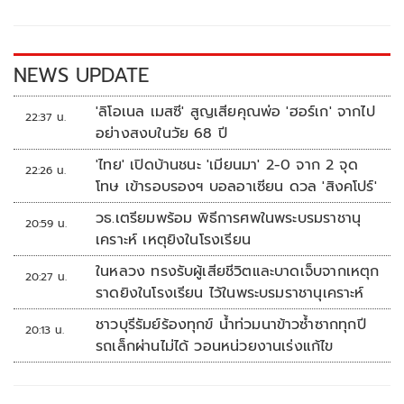
o
Li
o
n
k
k
NEWS UPDATE
'ลิโอเนล เมสซี' สูญเสียคุณพ่อ 'ฮอร์เก' จากไป
22:37 น.
อย่างสงบในวัย 68 ปี
'ไทย' เปิดบ้านชนะ 'เมียนมา' 2-0 จาก 2 จุด
22:26 น.
โทษ เข้ารอบรองฯ บอลอาเซียน ดวล 'สิงคโปร์'
วธ.เตรียมพร้อม พิธีการศพในพระบรมราชานุ
20:59 น.
เคราะห์ เหตุยิงในโรงเรียน
ในหลวง ทรงรับผู้เสียชีวิตและบาดเจ็บจากเหตุก
20:27 น.
ราดยิงในโรงเรียน ไว้ในพระบรมราชานุเคราะห์
ชาวบุรีรัมย์ร้องทุกข์ น้ำท่วมนาข้าวซ้ำซากทุกปี
20:13 น.
รถเล็กผ่านไม่ได้ วอนหน่วยงานเร่งแก้ไข