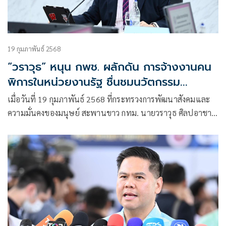
19 กุมภาพันธ์ 2568
“วราวุธ” หนุน กพช. ผลักดัน การจ้างงานคน
พิการในหน่วยงานรัฐ ชื่นชมนวัตกรรม
เทคโนโลยีให้คนหูหนวกเข้าถึงข้อมูลข่าวสาร-
เมื่อวันที่ 19 กุมภาพันธ์ 2568 ที่กระทรวงการพัฒนาสังคมและ
ทดลองใช้ในห้องประชุมครั้งแรก ของ
ความมั่นคงของมนุษย์ สะพานขาว กทม. นายวราวุธ ศิลปอาชา
ประเทศไทย
รัฐมนตรีว่าการกระทรวงการพัฒนาสังคมและความมั่นคงของ
มนุษย์ (รมว.พม.) เปิดเผยภายหลังเป็นประธานการประชุมคณะ
กรรมการส่งเสริมและพัฒนาคุณภาพชีวิตคนพิการแห่งชาติ
(กพช.) ครั้งที่ 1/2568 ว่า ที่ประชุมมีการเร่งรัดเกี่ยวกับเรื่องการ
ส่งเสริมให้มีการจ้างงานคนพิการ