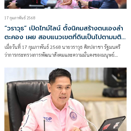
17 กุมภาพันธ์ 2568
“วราวุธ” เปิดไทม์ไลน์ ตั้งนิคมสร้างตนเองลำ
ตะคอง เผย สอบแนวเขตที่ดินเป็นไปตามมติ
คกก.จ.โคราช ยืนยัน พม. ให้ชาวบ้านได้เพียง
เมื่อวันที่ 17 กุมภาพันธ์ 2568 นายวราวุธ ศิลปอาชา รัฐมนตรี
น.ค.1-น.ค.3 ส่วน เอกสารสิทธิ์อื่นๆ ไม่มีอำนาจ
ว่าการกระทรวงการพัฒนาสังคมและความมั่นคงของมนุษย์
(รมว.พม.) ให้สัมภาษณ์ถึงกรณีการจัดสรรที่ดินนิคมสร้างตนเอง
ลำตะคอง อ.ปากช่อง จ.นครราชสีมา ให้ชาวบ้านเข้าทำกิน แต่ถูก
ตั้งข้อสังเกตมีการขยายพื้นที่ทับซ้อนจนมีการออกเอกสารสิทธิให้
เอกชนครอบครอง ว่า แต่ละนิคมสร้างตนเองจะมีจุดกำเนิดที่แตก
ต่างกัน อย่างที่นิคมฯ ควนขนุน จังหวัดพัทลุงแห่งนี้ ก็จะมีประวัติ
ความเป็นมาของตัวเอง หรือพื้นที่นิคมฯ