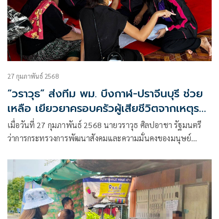
27 กุมภาพันธ์ 2568
“วราวุธ” ส่งทีม พม. บึงกาฬ-ปราจีนบุรี ช่วย
เหลือ เยียวยาครอบครัวผู้เสียชีวิตจากเหตุรถ
ทัวร์คว่ำ
เมื่อวันที่ 27 กุมภาพันธ์ 2568 นายวราวุธ ศิลปอาชา รัฐมนตรี
ว่าการกระทรวงการพัฒนาสังคมและความมั่นคงของมนุษย์
(รมว.พม.) เปิดเผยว่า ศูนย์เร่งรัดจัดการสวัสดิภาพประชาชน
(ศรส.) กระทรวง พม. รายงานกรณีเกิดอุบัติเหตุรถทัวร์พลิกคว่ำที่
อำเภอนาดี จังหวัดปราจีนบุรี