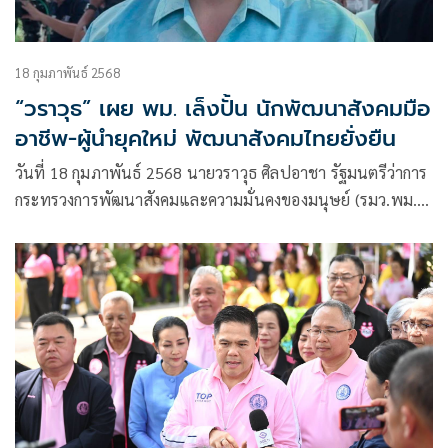
18 กุมภาพันธ์ 2568
“วราวุธ” เผย พม. เล็งปั้น นักพัฒนาสังคมมือ
อาชีพ-ผู้นำยุคใหม่ พัฒนาสังคมไทยยั่งยืน
วันที่ 18 กุมภาพันธ์ 2568 นายวราวุธ ศิลปอาชา รัฐมนตรีว่าการ
กระทรวงการพัฒนาสังคมและความมั่นคงของมนุษย์ (รมว.พม.)
เปิดเผยว่า ที่ประชุมผู้บริหารกระทรวง พม. ประจำเดือน ก.พ. มี
การรายงานถึงพันธกิจสำคัญ (Flagship Project) ที่ 8 พัฒนา
ศักยภาพบุคลากรด้านสังคม ซึ่งเป็น 1 ใน 9 พันธกิจสำคัญของ
กระทรวง พม. ที่ต่อยอดนโยบาย 5×5 ฝ่าวิกฤติประชากร