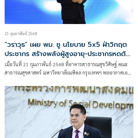
21 กุมภาพันธ์ 2568
"วราวุธ" เผย พม. ชู นโยบาย 5x5 ฝ่าวิกฤต
ประชากร สร้างพลังผู้สูงอายุ-ประชากรหดตัว-
เพิ่มคุณภาพเด็กและเยาวชน
เมื่อวันที่ 21 กุมภาพันธ์ 2568 ที่อาคารสาธารณสุขวิศิษฐ์ คณะ
สาธารณสุขศาสตร์ มหาวิทยาลัยมหิดล กรุงเทพฯ พลอากาศเอก
ชลิต พุกผาสุข องคมนตรี เป็นประธานในพิธีลงนามบันทึกข้อ
ตกลงความร่วมมือด้านวิชาการ เรื่อง