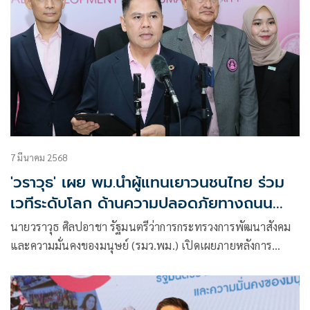
7 มีนาคม 2568
'วราวุธ' เผย พม.นำผู้แทนเยาวนชนไทย ร่วม
เวทีระดับโลก ด้านความปลอดภัยทางถนน
หวัง ให้มีส่วนร่วมจริง
นายวราวุธ ศิลปอาชา รัฐมนตรีว่าการกระทรวงการพัฒนาสังคม
และความมั่นคงของมนุษย์ (รมว.พม.) เปิดเผยภายหลังการ
ประชุมกระทรวง พม. ประจำเดือนมีนาคม 2568