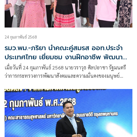
24 กุมภาพันธ์ 2568
รมว.พม.-ภริยา นำคณะคู่สมรส ออท.ประจำ
ประเทศไทย เยี่ยมชม งานฝึกอาชีพ พัฒนา
ศักยภาพสตรีไทย โชว์เมนู ผัดไทย-ต้มข่าไก่-
เมื่อวันที่ 24 กุมภาพันธ์ 2568 นายวราวุธ ศิลปอาชา รัฐมนตรี
ข้าวเหนียวมะม่วง
ว่าการกระทรวงการพัฒนาสังคมและความมั่นคงของมนุษย์
(รมว.พม.) พร้อมด้วย ดร.สุวรรณา ศิลปอาชา ภริยา ให้การ
ต้อนรับ นาง ทาลา ดีโอนีซี คู่สมรสของเอกอัครราชทูต
สาธารณรัฐอิตาลีประจำประเทศไทย