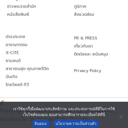
ข่าวพระราชสำนัก
ภูมิภาค
หนังสือพิมพ์
สิ่งแวดล้อม
ต่างประเทศ
PR & PRESS
อาชญากรรม
เกี่ยวกับเรา
X-CITE
ติดต่อและ สนับสนุน
ยานยนต์
สาธารณสุข-คุณภาพชีวิต
Privacy Policy
บันเทิง
ไทยโพสต์ ทีวี
Copyright© thaipost.net, All rights reserved.,
เราใช้คุกกี้เพื่อพัฒนาประสิทธิภาพ และประสบการณ์ที่ดีในการใช้
เว็บไซต์ของคุณ คุณสามารถศึกษารายละเอียดได้ที่นี่
ออกแบบเว็บ จัดทำเว็บไซต์โดย iDesign
ยินยอม
นโยบายความเป็นส่วนตัว