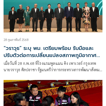
28 กุมภาพันธ์ 2568
“วราวุธ” ระบุ พม. เตรียมพร้อม รับมือและ
ปรับตัวต่อการเปลี่ยนแปลงสภาพภูมิอากาศ
ดูแลกลุ่มเปราะบาง ตั้งศูนย์ ศบปภ. ส่วน
เมื่อวันที่ 28 ก.พ.68 ที่โรงแรมพูลแมน คิง เพาเวอร์ กรุงเทพ
กลาง-ภูมิภาค
นายวราวุธ ศิลปอาชา รัฐมนตรีว่าการกระทรวงการพัฒนาสังคม
และความมั่นคงของมนุษย์ (รมว.พม.) กล่าวปาฐกถาพิเศษเรื่อง
“การรับมือและปรับตัวต่อการเปลี่ยนแปลงสภาพภูมิอากาศสู่
ความมั่นคงของมนุษย์” พร้อมมอบนโยบาย