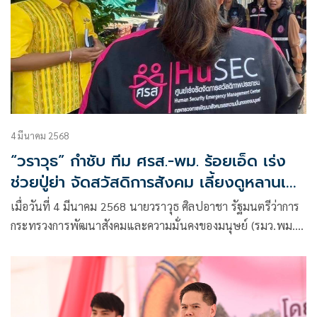
4 มีนาคม 2568
“วราวุธ” กำชับ ทีม ศรส.-พม. ร้อยเอ็ด เร่ง
ช่วยปู่ย่า จัดสวัสดิการสังคม เลี้ยงดูหลานเล็ก
3 คน
เมื่อวันที่ 4 มีนาคม 2568 นายวราวุธ ศิลปอาชา รัฐมนตรีว่าการ
กระทรวงการพัฒนาสังคมและความมั่นคงของมนุษย์ (รมว.พม.)
เปิดเผยว่า ศูนย์เร่งรัดจัดการสวัสดิภาพประชาชน (ศรส.)
กระทรวง พม. รายงานกรณี ปู่ย่าประกาศตามหาลูกสะใภ้ ภาย
หลังหนีออกจากบ้านโดยที่ทิ้งลูกเล็ก 3 คน