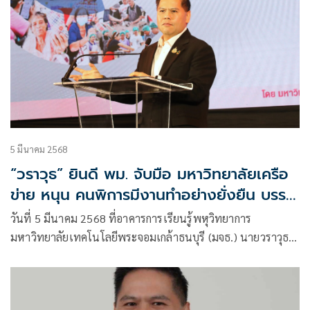
5 มีนาคม 2568
“วราวุธ” ยินดี พม. จับมือ มหาวิทยาลัยเครือ
ข่าย หนุน คนพิการมีงานทำอย่างยั่งยืน บรรลุ
เป้าหมาย
วันที่ 5 มีนาคม 2568 ที่อาคารการเรียนรู้พหุวิทยาการ
มหาวิทยาลัยเทคโนโลยีพระจอมเกล้าธนบุรี (มจธ.) นายวราวุธ
ศิลปอาชา รัฐมนตรีว่าการกระทรวงการพัฒนาสังคมและความ
มั่นคงของมนุษย์ (รมว.พม.)