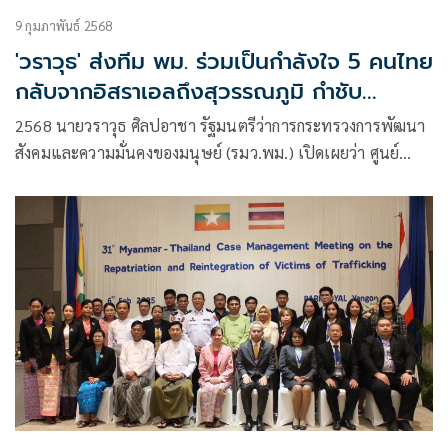
9 กุมภาพันธ์ 2568
'วราวุธ' ส่งทีม พม. ร่วมเป็นกำลังใจ 5 คนไทย
กลับจากอิสราเอลถึงสุวรรณภูมิ กำชับ
จนท.ใน จว.บ้านเกิด เยี่ยมทุกครอบครัว-
2568 นายวราวุธ ศิลปอาชา รัฐมนตรีว่าการกระทรวงการพัฒนา
ประเมินสิทธิสวัสดิการสังคม
สังคมและความมั่นคงของมนุษย์ (รมว.พม.) เปิดเผยว่า ศูนย์
เร่งรัดจัดการสวัสดิภาพประชาชน (ศรส.)ได้รายงานโดยระบุว่า
เมื่อเวลา 07.49 น. ที่ท่าอากาศยานสุวรรณภูมิ ร่วมรับคนไทย 5
คน ที่เดินทางกลับจากอิสราเอลหลังจากได้รับการปล่อยตัวจาก
กลุ่มฮามาสเมื่อวันที่ 30 ม.ค. 68 โดยได้ร่วมพูดคุยให้กำลังใจและ
ส่งทั้ง 5 คนพร้อมครอบครัวและญาติ เดินทางกลับไปยังภูมิลำเนา
ของแต่ละคน