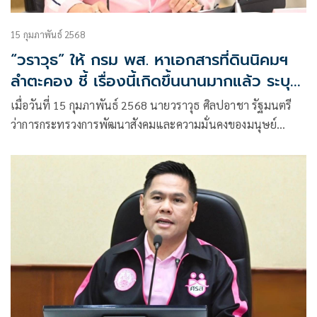
15 กุมภาพันธ์ 2568
“วราวุธ” ให้ กรม พส. หาเอกสารที่ดินนิคมฯ
ลำตะคอง ชี้ เรื่องนี้เกิดขึ้นนานมากแล้ว ระบุ
ไม่มีความเห็น เป็นเกมการเมืองหรือไม่
เมื่อวันที่ 15 กุมภาพันธ์ 2568 นายวราวุธ ศิลปอาชา รัฐมนตรี
ว่าการกระทรวงการพัฒนาสังคมและความมั่นคงของมนุษย์
(รมว.พม.) ให้สัมภาษณ์ถึงกรณี ปัญหาการจัดสรรที่ดิน
นิคมสร้างตนเองลำตะคอง อ.ปากช่อง จ.นครราชสีมา