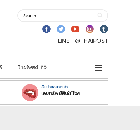
LINE : @THAIPOST
พ์
ไทยโพสต์ ทีวี
คันปากอยากเล่า
เลขทรัพย์สินให้โชค