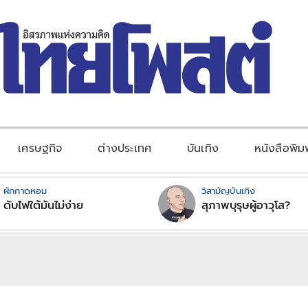
เศรษฐกิจ
ต่างประเทศ
บันเทิง
หนังสือพิม
ผักกาดหอม
วิสามัญบันเทิง
ดับไฟใต้มันไม่ง่าย
สุภาพบุรุษผู้อาวุโส?