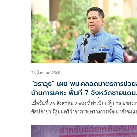
สังคมและความมั่นคงของมนุษย์ (พม.) ได้จัดการประช
หารือเชิงนโยบาย (Policy Dialogue) หัวข้อ “ยืดเวลา
เกษียณอายุ กับความเป็นไปได้ในสังคมไทย”
26 สิงหาคม 2568
“วราวุธ” เผย พม.คลอดมาตรการช่วย
บ้านการเคหะ พื้นที่ 7 จังหวัดชายแดน
ไทย–กัมพูชา พักชำระหนี้-เว้นค่าเช่า
เมื่อวันที่ 26 สิงหาคม 2568 ที่ทำเนียบรัฐบาล นายวร
ศิลปอาชา รัฐมนตรีว่าการกระทรวงการพัฒนาสังคมแ
ความมั่นคงของมนุษย์ (รมว.พม.) เปิดเผยว่า การเคห
แห่งชาติ (กคช.) กระทรวงการพัฒนาสังคมและความ
มั่นคงของมนุษย์ (พม.) ห่วงใยพี่น้องกลุ่มเปราะบางแ