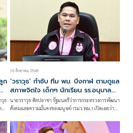
ุม
สุพรรณบุรี เนื่องในวันเยาวชนแห่งชาติ ประจำปี 2568
“4 ทศวรรษ ร่วมแรงแข็งขัน ช่วยกันพัฒนา ใฝ่หาสันติ”
10 สิงหาคม 2568
ลูก
‘วราวุธ’ กำชับ ทีม พม. บึงกาฬ ตามดูแล
สภาพจิตใจ เด็กๆ นักเรียน รร.อนุบาล
เซกา-รร.เซกา ที่ประสบเหตุรถรับส่ง
าวุธ
นายวราวุธ ศิลปอาชา รัฐมนตรีว่าการกระทรวงการพัฒนา
นักเรียนพลิกคว่ำ ตาย 2 สาหัส 1 เจ็บ
ละ
สังคมและความมั่นคงของมนุษย์ (รมว.พม.) เปิดเผยว่า
42
ะ
ศูนย์เร่งรัดจัดการสวัสดิภาพประชาชน (ศรส.) จ.บึงกาฬ
ละ