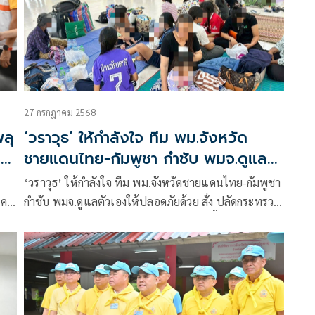
27 กรกฎาคม 2568
พลุ
‘วราวุธ’ ให้กำลังใจ ทีม พม.จังหวัด
ม
ชายแดนไทย-กัมพูชา กำชับ พมจ.ดูแล
ตัวเองให้ปลอดภัยด้วย สั่ง ปลัด
‘วราวุธ’ ให้กำลังใจ ทีม พม.จังหวัดชายแดนไทย-กัมพูชา
ร
กระทรวง เตรียมพร้อมหมุนเวียนสับ
นคง
กำชับ พมจ.ดูแลตัวเองให้ปลอดภัยด้วย สั่ง ปลัดกระทรวง
เปลี่ยนทีมจากพื้นที่ใกล้เคียง
เตรียมพร้อมหมุนเวียนสับเปลี่ยนทีมจากพื้นที่ใกล้เคียง
พม.
ย้ำ พม. ช่วยกลุ่มเปราะบาง อพยพเข้าศูนย์พักพิง รับ
รายงาน ขาดแคลน นมผงเด็ก ผ้าอ้อมผู้ใหญ่ ยารักษาโรค