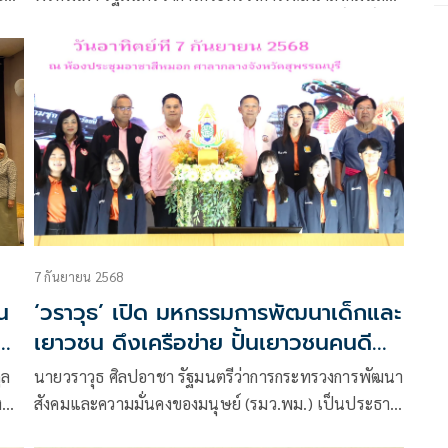
นคง
ความมั่นคงของมนุษย์ (รมว.พม.) สักการะสิ่งศักดิ์สิทธิ์
ประจำกระทรวงการพัฒนาสังคมและความมั่นคงของ
มนุษย์ ได้แก่ องค์พระประชาบดี ศาลพระภูมิเจ้าที่ และ
ศาลกรมหลวงสิงหวิกรมเกรียงไกร
7 กันยายน 2568
น
‘วราวุธ’ เปิด มหกรรมการพัฒนาเด็กและ
เยาวชน ดึงเครือข่าย ปั้นเยาวชนคนดี
ศรีสุพรรณ
ูล
นายวราวุธ ศิลปอาชา รัฐมนตรีว่าการกระทรวงการพัฒนา
ง
สังคมและความมั่นคงของมนุษย์ (รมว.พม.) เป็นประธาน
ในพิธีเปิดมหกรรมการพัฒนาเด็กและเยาวชนจังหวัด