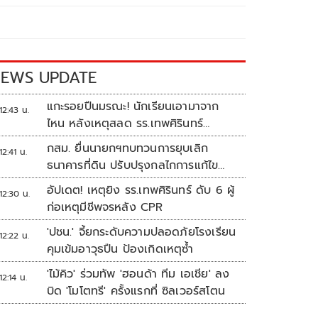
EWS UPDATE
แกะรอยปืนมรณะ! นักเรียนเอามาจาก
12:43 น.
ไหน หลังเหตุสลด รร.เทพศิรินทร์
นนทบุรี
กสม. ยื่นนายกฯทบทวนการยุบเลิก
12:41 น.
ธนาคารที่ดิน ปรับปรุงกลไกการแก้ไข
ปัญหาความเหลื่อมล้ำ
อัปเดต! เหตุยิง รร.เทพศิรินทร์ ดับ 6 ผู้
12:30 น.
ก่อเหตุมีชีพจรหลัง CPR
'ปชน.' จี้ยกระดับความปลอดภัยโรงเรียน
12:22 น.
คุมเข้มอาวุธปืน ป้องเกิดเหตุซ้ำ
'ไม้คิว' ร่วมทัพ 'ฮอนด้า ทีม เอเชีย' ลง
12:14 น.
บิด 'โมโตทรี' ครั้งแรกที่ ซิลเวอร์สโตน