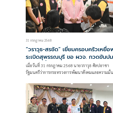
31 กรกฎาคม 2568
“วราวุธ-สรชัด” เยี่ยมครอบครัวเหยื่อ
ระเบิดสุพรรณบุรี ขอ ผวจ. กวดขันป
เกิดเหตุซ้ำ วอน กำนันผู้ใหญ่บ้าน ช่วย
เมื่อวันที่ 31 กรกฎาคม 2568 นายวราวุธ ศิลปอาชา
เคาะประตูบ้าน มีบ้านไหนประกอบกิจกา
รัฐมนตรีว่าการกระทรวงการพัฒนาสังคมและความมั่
ของมนุษย์ (รมว.พม.) นายสรชัด สุจิตต์ สส.พรรคชาติ
ไทยพัฒนา จังหวัดสุพรรณบุรี และผู้บริหารกระทรวง 