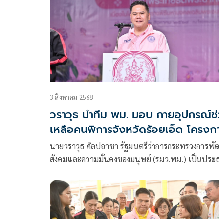
ประชาชนในพื้นที่ชายแดนไทย-กัมพูชา
3 สิงหาคม 2568
วราวุธ นำทีม พม. มอบ กายอุปกรณ์ช
เหลือคนพิการจังหวัดร้อยเอ็ด โครงก
เฉลิมพระเกียรติพระบาทสมเด็จ
นายวราวุธ ศิลปอาชา รัฐมนตรีว่าการกระทรวงการพ
พระเจ้าอยู่หัว
สังคมและความมั่นคงของมนุษย์ (รมว.พม.) เป็นประ
ในพิธีมอบกายอุปกรณ์สำหรับช่วยเหลือคนพิการจังหว
ร้อยเอ็ด เฉลิมพระเกียรติพระบาทสมเด็จพระเจ้าอยู่หั
เนื่องในโอกาสพระราชพิธีมหามงคลเฉลิม
พระชนมพรรษา 6 รอบ 28 กรกฎาคม 2567