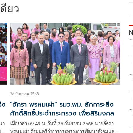
เดียว
N
26 กันยายน 2568
ร่ง
"อัครา พรหมเผ่า" รมว.พม. สักการะสิ่ง
ศักดิ์สิทธิ์ประจำกระทรวง เพื่อสิริมงคล
าง
ฒนา
เมื่อเวลา 09.49 น. วันที่ 26 กันยายน 2568 นายอัครา
้-
บาย
พรหมเผ่า รัฐมนตรีว่าการกระทรวงการพัฒนาสังคมและ