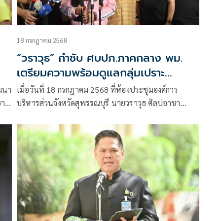
18 กรกฎาคม 2568
“วราวุธ” กำชับ ศบปภ.ภาคกลาง พม.
เตรียมความพร้อมดูแลกลุ่มเปราะ
ิด
บางจากภัยพิบัติ ครบทุกมิติ
ัฒนา
เมื่อวันที่ 18 กรกฎาคม 2568 ที่ห้องประชุมองค์การ
ย์
ธาน
บริหารส่วนจังหวัดสุพรรณบุรี นายวราวุธ ศิลปอาชา
งใน
รัฐมนตรีว่าการกระทรวงการพัฒนาสังคมและความมั่นคง
ทร
ของมนุษย์ (รมว.พม.) เป็นประธานการประชุมเชิงปฏิบัติ
ยู่
การเพื่อการบริหารการดูแลกลุ่มประมาณจากภัยพิบัติใน
พื้นที่ภาคกลาง และ 3 จังหวัดภาคเหนือตอนล่าง (จังหวัด
ดาล
อุทัยธานี พิจิตร นครสวรรค์)