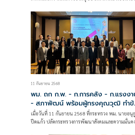
จัดการหนี้
รัฐมนตรีว่าการกระทรวงการพัฒนาสังคมและความมั่
ของมนุษย์ ประจำปีงบประมาณ พ.ศ. 2569
11 กันยายน 2568
พม. ถก ก.พ. - ก.การคลัง - ก.แรงงา
- สภาพัฒน์ พร้อมผู้ทรงคุณวุฒิ ทำข้อ
เสนอผลักดันเชิงนโยบาย ขยายอายุ
เมื่อวันที่ 11 กันยายน 2568 ที่กระทรวง พม. นายอนุก
เกษียณ แก้วิกฤตประชากร
ปีดแก้ว ปลัดกระทรวงการพัฒนาสังคมและความมั่นค
ของมนุษย์ (ปลัด พม.) เปิดเผยว่ากระทรวงการพัฒนา