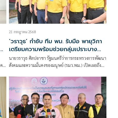
21 กรกฎาคม 2568
‘วราวุธ’ กำชับ ทีม พม. รับมือ พายุวิภา
ณ์
เตรียมความพร้อมช่วยกลุ่มเปราะบาง
ยามวิกฤต
นายวราวุธ ศิลปอาชา รัฐมนตรีว่าการกระทรวงการพัฒนา
นคง
สังคมและความมั่นคงของมนุษย์ (รมว.พม.) เปิดเผยถึง
ัยยะ
กรณี กรมอุตุฯประกาศเตือนพายุวิภาซึ่งมีกำลังแรงจะเข้า
สู่ประเทศไทย อาจส่งผลกระทบหลายพื้นที่ในภาคเหนือ
และภาคตะวันออกเฉียงเหนือ ทำให้มีฝนหนักถึงหนักมาก
ปริมาณฝนที่ตกลงมาจะมีปริมาณมากขึ้น ว่า ตนมีความ
ห่วงใยพี่น้องกลุ่มเปราะบาง และประชาชนในพื้นที่ต่างๆ
ที่อาจได้รับผลกระทบดังกล่าว