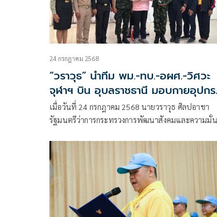
24 กรกฎาคม 2568
“วราวุธ” นำทีม พม.-ทบ.-อผศ.-วิศวะ
จุฬาฯ บิน อุบลราชธานี มอบกายอุปกร
นวัตกรรมขาเทียมไดนามิกส์ sPace
เมื่อวันที่ 24 กรกฎาคม 2568 นายวราวุธ ศิลปอาชา
รัฐมนตรีว่าการกระทรวงการพัฒนาสังคมและความมั่
ของมนุษย์ (รมว พม.) พร้อมด้วยนายโชคชัย วิเชียรช
อธิบดีกรมส่งเสริมและพัฒนาคุณภาพชีวิตคนพิการ ผู้
บริหาร และทีม พม. จังหวัดอุบลราชธานี