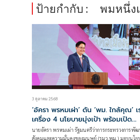
ป้ายกำกับ :
พมหนึ่ง
3 ตุลาคม 2568
‘อัครา พรหมเผ่า’ ดัน ‘พม. ใกล้คุณ’ เ
เครื่อง 4 นโยบายมุ่งเป้า พร้อมเปิด
‘ศูนย์ พม. Restart’ ช่วยกลุ่มเปราะบ
นายอัครา พรหมเผ่า รัฐมนตรีว่าการกระทรวงการพั
ตั้งหลักได้จริง ลดรายจ่าย-สร้างรายได
สังคมและความมั่นคงของมนุษย์ (รมว.พม.) มอบนโย