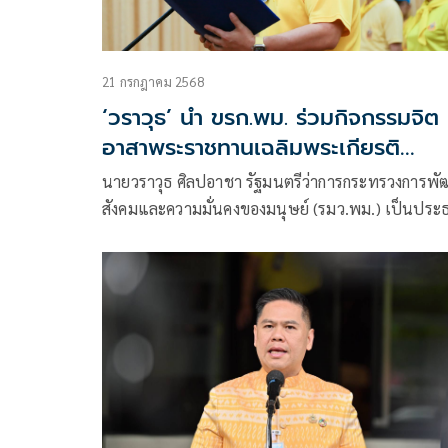
21 กรกฎาคม 2568
‘วราวุธ’ นำ ขรก.พม. ร่วมกิจกรรมจิต
อาสาพระราชทานเฉลิมพระเกียรติ
พระบาทสมเด็จพระเจ้าอยู่หัว พร้อม เป
นายวราวุธ ศิลปอาชา รัฐมนตรีว่าการกระทรวงการพ
ระบบประปาบาดาล-พลังงานแสงอาทิต
สังคมและความมั่นคงของมนุษย์ (รมว.พม.) เป็นประ
ศูนย์ผู้สูงอายุปทุมธานี
ในกิจกรรมจิตอาสาพระราชทานเฉลิมพระเกียรติเนื่อ
วันเฉลิมพระชนมพรรษาพระบาทสมเด็จพระปรเมน
รามาธิบดีศรีสินทร มหาวชิราลงกรณ พระวชิรเกล้าเจ้าอ
หัว 28 กรกฎาคม 2568 พร้อมทั้งเป็นประธานเปิด
โครงการอันเนื่องมาจากพระราชดำริ ระบบประปาบา
ระบบสูบน้ำบาดาล ด้วยพลังงานแสงอาทิตย์ ของศูนย์
พัฒนาการจัดสวัสดิการสังคมผู้สูงอายุจังหวัดปทุมธานี