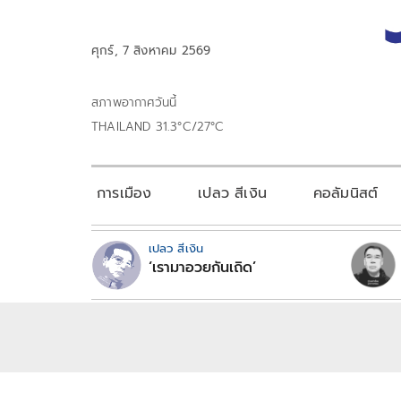
ศุกร์, 7 สิงหาคม 2569
สภาพอากาศวันนี้
THAILAND 31.3°C/27°C
การเมือง
เปลว สีเงิน
คอลัมนิสต์
เปลว สีเงิน
‘เรามาอวยกันเถิด’