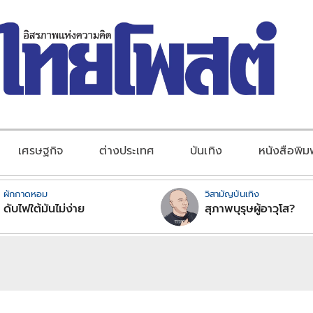
เศรษฐกิจ
ต่างประเทศ
บันเทิง
หนังสือพิม
ผักกาดหอม
วิสามัญบันเทิง
ดับไฟใต้มันไม่ง่าย
สุภาพบุรุษผู้อาวุโส?