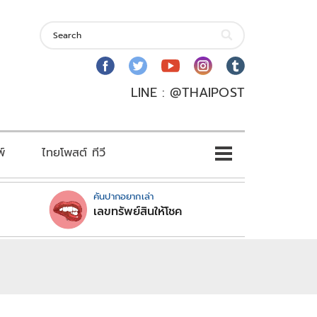
LINE : @THAIPOST
พ์
ไทยโพสต์ ทีวี
คันปากอยากเล่า
เลขทรัพย์สินให้โชค