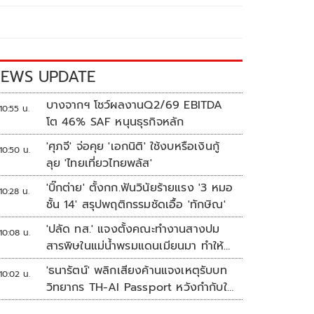
EWS UPDATE
บางจากฯ โชว์ผลงานQ2/69 EBITDA
10:55 น.
โต 46% SAF หนุนธุรกิจหลัก
'ศุภจี' จ่อคุย 'เอกนิติ' ใช้งบหรือเงินกู้
10:50 น.
ลุย 'ไทยเที่ยวไทยพลัส'
'บิ๊กต่าย' ตั้งกก.ฟันวินัยร้ายแรง '3 หมอ
10:28 น.
ชั้น 14' สรุปพฤติกรรมชัดเอื้อ 'ทักษิณ'
'ปลัด ทส.' แจงตั้งคณะทำงานสางปม
10:08 น.
สารพิษในแม่น้ำพรมแดนเมียนมา ทำให้
แก้ปัญหารวดเร็ว
'ธนารัตน์' พลิกเสียงค้านแจงเหตุรับบท
10:02 น.
วิทยากร TH-AI Passport หวังกำกับใช้
งบเหมาะสม ชูจุดเด่นคนไทยได้ใช้ AI