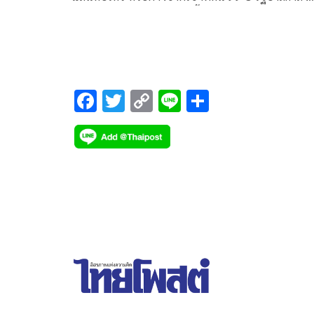
ศึกษาทุกมิติ ฟังเสียงคนในพื้นที่ เตือนใครใส่ร้าย ภูมิ
ไทย เจอจัดก
F
T
C
Li
S
ac
wi
o
n
h
e
tt
p
e
ar
b
er
y
e
o
Li
o
n
k
k