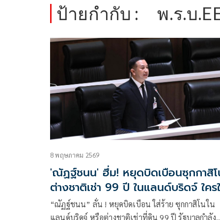
ป้ายกำกับ :
พ.ร.บ.E
8 พฤษภาคม 2569
'ณัฏฐ์ชนน' ฮึ่ม! หยุดบิดเบือนซุกกาสิโ
ต่างชาติเช่า 99 ปี ในแลนด์บริดจ์ ใครใส่
ร้ายฟ้องแน่
“ณัฏฐ์ชนน” ลั่น ! หยุดบิดเบือน ใส่ร้าย ซุกกาสิโนใน
แลนด์บริดจ์ หรือต่างชาติเช่าที่ดิน 99 ปี รัฐบาลกำลัง