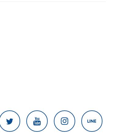
ระดับโปร ลดเหลื่อมล้ำทางเทคโนโลยี
เซฟงบไปกว่า900ล้าน เชื่อหากใช้เต็มที่
เอกชนขาดทุนย่อยยับ