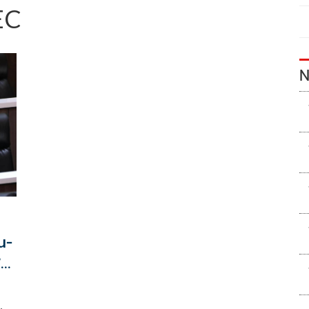
EC
N
น-