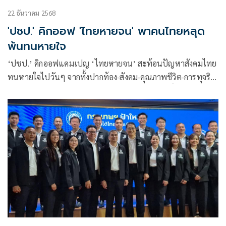
22 ธันวาคม 2568
'ปชป.' คิกออฟ 'ไทยหายจน' พาคนไทยหลุด
พ้นทนหายใจ
‘ปชป.’ คิกออฟแคมเปญ ‘ไทยหายจน’ สะท้อนปัญหาสังคมไทย
ทนหายใจไปวันๆ จากทั้งปากท้อง-สังคม-คุณภาพชีวิต-การทุจริต
คอร์รัปชัน ที่ไม่ได้รับการแก้ไขอย่างจริงจัง ‘อภิสิทธิ์’ ย้ำต้องไม่
ทนอีกต่อไป