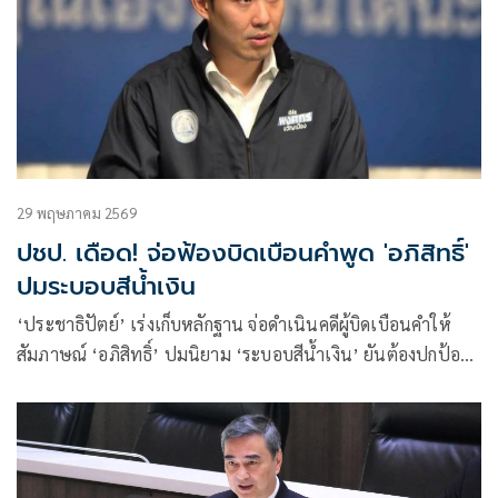
29 พฤษภาคม 2569
ปชป. เดือด! จ่อฟ้องบิดเบือนคำพูด 'อภิสิทธิ์'
ปมระบอบสีน้ำเงิน
‘ประชาธิปัตย์’ เร่งเก็บหลักฐาน จ่อดำเนินคดีผู้บิดเบือนคำให้
สัมภาษณ์ ‘อภิสิทธิ์’ ปมนิยาม ‘ระบอบสีน้ำเงิน’ ยันต้องปกป้อง
ความจริง สร้างบรรทัดฐานใหม่ หยุดใส่ร้ายป้ายสี