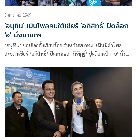
5 มกราคม 2569
'อนุทิน' เมินโพลคนใต้เชียร์ 'อภิสิทธิ์' ปัดล็อก
'อ' นั่งนายกฯ
‘อนุทิน’ ขอเลือกตั้งเรียบร้อย รับหวังสส.กทม. เมินนิด้าโพล
สงขลาเชียร์ ‘อภิสิทธิ์’ ปัดกระแส ‘นิพิฏฐ์’ ปูดล็อกเป้า ‘อ’ นั่งนา
ยกฯ ปล่อยมุก ‘อภิทิน’