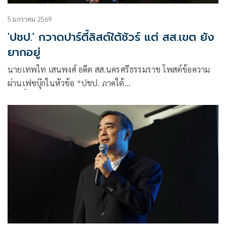
5 มกราคม 2569
'ปชป.' กวาดปาร์ตี้ลิสต์ใต้ชัวร์ แต่ สส.เขต ยัง
ยากอยู่
นายเทพไท เสนพงศ์ อดีต สส.นครศรีธรรมราช โพสต์ข้อความ
ผ่านเฟซบุ๊กในหัวข้อ “ปชป. ภาคใต้
ปาร์ตี้ลิสต์อันดับ 1 ชัวร์ สส.เขต ยังยากอยู่” โดยระบุว่า