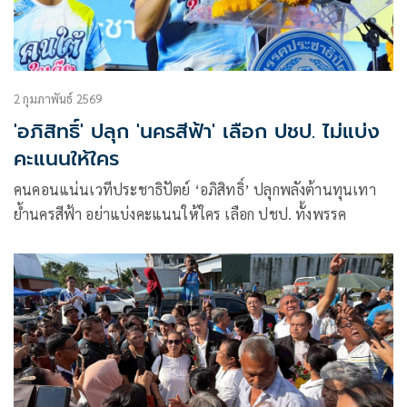
2 กุมภาพันธ์ 2569
'อภิสิทธิ์' ปลุก 'นครสีฟ้า' เลือก ปชป. ไม่แบ่ง
คะแนนให้ใคร
คนคอนแน่นเวทีประชาธิปัตย์ ‘อภิสิทธิ์’ ปลุกพลังต้านทุนเทา
ย้ำนครสีฟ้า อย่าแบ่งคะแนนให้ใคร เลือก ปชป. ทั้งพรรค