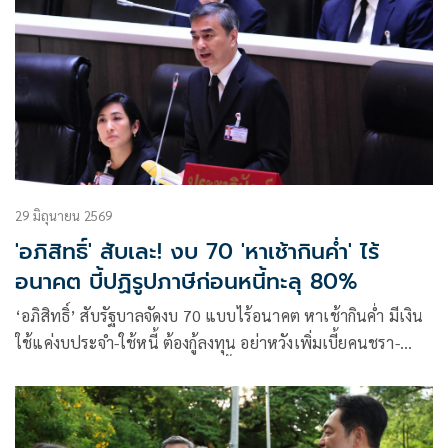
29 มิถุนายน 2569
'อภิสิทธิ์' สับเละ! งบ 70 'หาเช้ากินค่ำ' ไร้
อนาคต บี้ปฏิรูปภาษีก่อนหนี้ทะลุ 80%
‘อภิสิทธิ์’ สับรัฐบาลจัดงบ 70 แบบไร้อนาคต หาเช้ากินค่ำ มีเงิน
ใช้แค่งบประจำ-ใช้หนี้ ต้องกู้ลงทุน อย่าหวังเพิ่มเบี้ยคนชรา-
สวัสดิการ แนะปฏิรูปภาษีก่อนหนี้สาธารณะทะลุ 80%