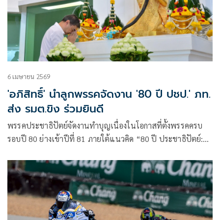
6 เมษายน 2569
'อภิสิทธิ์' นำลูกพรรคจัดงาน '80 ปี ปชป.' ภท.
ส่ง รมต.ขิง ร่วมยินดี
พรรคประชาธิปัตย์จัดงานทำบุญเนื่องในโอกาสที่ตั้งพรรคครบ
รอบปี 80 ย่างเข้าปีที่ 81 ภายใต้แนวคิด “80 ปี ประชาธิปัตย์:
สถาบันการเมือง ก้าวใหม่เพื่อทุกคน”