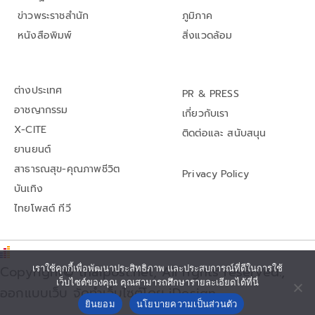
ข่าวพระราชสำนัก
ภูมิภาค
หนังสือพิมพ์
สิ่งแวดล้อม
ต่างประเทศ
PR & PRESS
อาชญากรรม
เกี่ยวกับเรา
X-CITE
ติดต่อและ สนับสนุน
ยานยนต์
สาธารณสุข-คุณภาพชีวิต
Privacy Policy
บันเทิง
ไทยโพสต์ ทีวี
Copyright© thaipost.net, All rights reserved.,
เราใช้คุกกี้เพื่อพัฒนาประสิทธิภาพ และประสบการณ์ที่ดีในการใช้
เว็บไซต์ของคุณ คุณสามารถศึกษารายละเอียดได้ที่นี่
ออกแบบเว็บ จัดทำเว็บไซต์โดย iDesign
ยินยอม
นโยบายความเป็นส่วนตัว