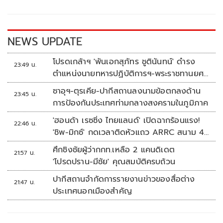
o
Li
o
n
k
k
NEWS UPDATE
โปรดเกล้าฯ 'พันเอกสุภัทร ชูตินันทน์' ดำรง
23:49 น.
ตำแหน่งนายทหารปฏิบัติการฯ-พระราชทานยศ
'พลตรี'
ซาอุฯ-ตุรเคีย-ปากีสถานลงนามข้อตกลงด้าน
23:45 น.
การป้องกันประเทศท่ามกลางสงครามในภูมิภาค
'ฮอนด้า เรซซิ่ง ไทยแลนด์' เปิดฉากร้อนแรง!
22:46 น.
'ชิพ-มิกซ์' กดเวลาติดหัวแถว ARRC สนาม 4
ที่มัลดาลิกา
ศึกชิงชัยผู้ว่ากกท.เหลือ 2 แคนดิเดต
21:57 น.
'โปรดปราน-มีชัย' คุณสมบัติครบถ้วน
ปากีสถานจำกัดการรายงานข่าวของสื่อต่าง
21:47 น.
ประเทศนอกเมืองสำคัญ