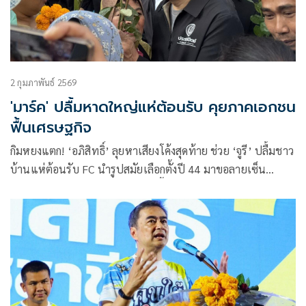
2 กุมภาพันธ์ 2569
'มาร์ค' ปลื้มหาดใหญ่แห่ต้อนรับ คุยภาคเอกชน
ฟื้นเศรษฐกิจ
กิมหยงแตก! ‘อภิสิทธิ์’ ลุยหาเสียงโค้งสุดท้าย ช่วย ‘จูรี’ ปลื้มชาว
บ้านแห่ต้อนรับ FC นำรูปสมัยเลือกตั้งปี 44 มาขอลายเซ็น
พร้อมจิบชายามเช้า คุยภาคธุรกิจ ฟื้นฟูหาดใหญ่ หลังวิกฤตน้ำ
ท่วม