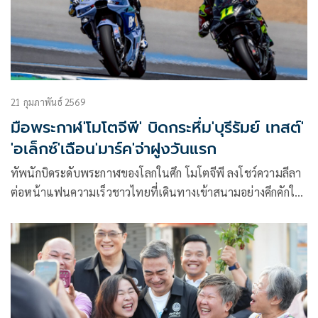
21 กุมภาพันธ์ 2569
มือพระกาฬ'โมโตจีพี' บิดกระหึ่ม'บุรีรัมย์ เทสต์'
'อเล็กซ์'เฉือน'มาร์ค'จ่าฝูงวันแรก
ทัพนักบิดระดับพระกาฬของโลกในศึก โมโตจีพี ลงโชว์ความลีลา
ต่อหน้าแฟนความเร็วชาวไทยที่เดินทางเข้าสนามอย่างคึกคักใน
การทดสอบ “พรี-ซีซันเทสต์” วันแรก ที่ สนามช้าง อินเตอร์
เนชั่นแนล เซอร์กิต จ.บุรีรัมย์ โดย อเล็กซ์ มาร์เกซ รองแชมป์โลก
จาก เกรซินี เรซซิ่ง ทะยานรั้งจ่าฝูงเหนือพี่ชายอย่าง มาร์ค มาร์
เกซ แชมป์โลกคนปัจจุบันจากทีมโรงงานดูคาติ ที่ล้มไปถึง 2 ครั้ง
เพียง 0.129 วินาที ขณะที่นักบิดทุกคนทำเวลาสูสีอย่างมาก โดย
อันดับ 1 ถึง 17 มีระยะห่างเพียง 1 วินาทีเท่านั้น ส่งสัญญาณ