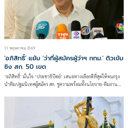
11 พฤษภาคม 2569
'อภิสิทธิ์' แย้ม 'ว่าที่ผู้สมัครผู้ว่าฯ กทม.' ติวเข้ม
ชิง สก. 50 เขต
‘อภิสิทธิ์’ มั่นใจ ‘ประชาธิปัตย์’ เสนอทางเลือกดีที่สุดให้คนกรุง
นำทีมปฐมนิเทศผู้สมัคร สก. ชูความพร้อมทั้งนโยบาย-ทีมงาน
เพื่อความอุ่นใจของประชาชน ย้ำเปิดตัวผู้สมัครผู้ว่าฯ 16 พ.ค.