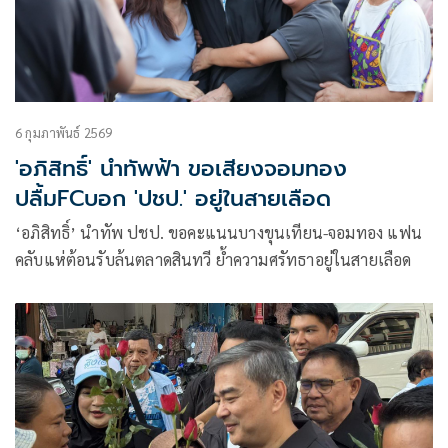
ความมันส์ระดับโลกในสนามแรกของฤดูกาลอย่าง “พีที กรังด์
ปรีซ์ ออฟ ไทยแลนด์” ที่จะมีขึ้นในสุดสัปดาห์ข้างหน้า
6 กุมภาพันธ์ 2569
'อภิสิทธิ์' นำทัพฟ้า ขอเสียงจอมทอง
ปลื้มFCบอก 'ปชป.' อยู่ในสายเลือด
‘อภิสิทธิ์’ นำทัพ ปชป. ขอคะแนนบางขุนเทียน-จอมทอง แฟน
คลับแห่ต้อนรับล้นตลาดสินทวี ย้ำความศรัทธาอยู่ในสายเลือด