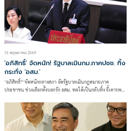
15 พฤษภาคม 2569
'อภิสิทธิ์' จัดหนัก! รัฐบาลเมินกม.ภาคปชช. ทิ้ง
กระทั่ง 'อสม.'
‘อภิสิทธิ์”‘จัดหนักกลางสภา อัดรัฐบาลเมินกฎหมายภาค
ประชาชน ช่วงเลือกตั้งบอกรัก อสม. พอได้เป็นกลับทิ้ง จี้เคารพ
มติประชาชนแก้ รธน. หวั่นตั้งต้นใหม่สร้างความขัดแย้งประเด็น
ละเอียดอ่อนอีกครั้ง