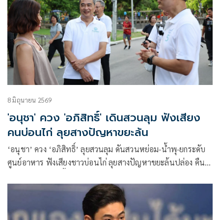
8 มิถุนายน 2569
'อนุชา' ควง 'อภิสิทธิ์' เดินสวนลุม ฟังเสียง
คนบ่อนไก่ ลุยสางปัญหาขยะล้น
‘อนุชา’ ควง ‘อภิสิทธิ์’ ลุยสวนลุม ดันสวนหย่อม-น้ำพุ-ยกระดับ
ศูนย์อาหาร ฟังเสียงชาวบ่อนไก่ ลุยสางปัญหาขยะล้นปล่อง คืน
คุณภาพชีวิตให้ดีขึ้น