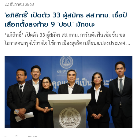
22 ธันวาคม 2568
'อภิสิทธิ์' เปิดตัว 33 ผู้สมัคร สส.กทม. เชื่อปี
เลือกตั้งลงท้าย 9 'ปชป.' มักชนะ
‘อภิสิทธิ์’ เปิดตัว 33 ผู้สมัคร สส.กทม. การันตีเฟ้นเข้มข้น ขอ
โอกาสคนกรุงไว้วางใจ ใช้การเมืองสุจริตเปลี่ยนแปลงประเทศ ยก
ระดับคุณภาพชีวิต เชื่อเลือกตั้งปีที่ลงท้ายเลข 9 ‘ปชป.’ มักชนะ