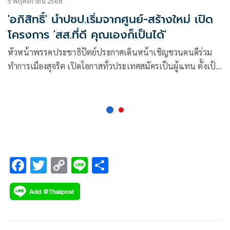
5 พฤศจิกายน 2568
'อภิสิทธิ์' นำปชป.เริ่มจากศูนย์-สร้างใหม่ เปิด
โครงการ 'สส.ที่ดี คุณเองก็เป็นได้'
หัวหน้าพรรคประชาธิปัตย์ประกาศเดินหน้าเชิญชวนคนดีร่วม
ทำการเมืองสุจริต เปิดโอกาสทั่วประเทศสมัครเป็นผู้แทน ตั้งเป้า
สร้างคน สร้างพรรค และสร้างบ้านเมือง ย้ำพร้อมเริ่มใหม่จาก
ศูนย์
F
T
C
Li
S
ac
wi
o
n
h
e
tt
p
e
ar
b
er
y
e