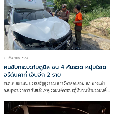
13 กันยายน 2567
คนขับกระบะก้มดูบิล ชน 4 คันรวด หนุ่มไรเด
อร์ดับคาที่ เจ็บอีก 2 ราย
พ.ต.ท.สถามน ประเสริฐสุวรรณ สารวัตรสอบสวน สภ.บางแก้ว
จ.สมุทรปราการ รับแจ้งเหตุ รถยนต์กระบะตู้ทึบชนท้ายรถยนต์
เก๋ง 2 คัน รถจักรยานยนต์ 2 คัน