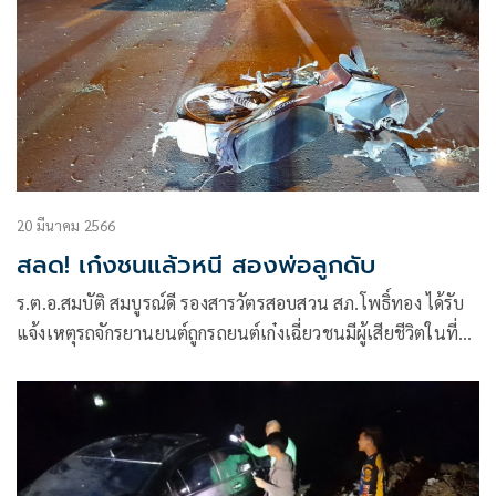
20 มีนาคม 2566
สลด! เก๋งชนแล้วหนี สองพ่อลูกดับ
ร.ต.อ.สมบัติ สมบูรณ์ดี รองสารวัตรสอบสวน สภ.โพธิ์ทอง ได้รับ
แจ้งเหตุรถจักรยานยนต์ถูกรถยนต์เก๋งเฉี่ยวชนมีผู้เสียชีวิตในที่
เกิดเหตุจำนวน 2 ราย