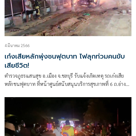
4 มีนาคม 2566
เก๋งเสียหลักพุ่งชนฟุตบาท ไฟลุกท่วมคนขับ
เสียชีวิต!
ตำรวจภูธรแสนสุข อ.เมือง จ.ชลบุรี รับแจ้งเกิดเหตุ รถเก๋งเสีย
หลักชนฟุตบาท ที่หน้าศูนย์สนับสนุนบริการสุขภาพที่ 6 ถ.อ่าง
ศิลา- บาง