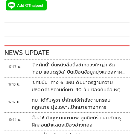
e
tt
p
e
ar
b
er
y
e
o
Li
o
n
k
k
NEWS UPDATE
'สีหศักดิ์' ยื่นหนังสือถึงข้าหลวงใหญ่ฯ ซัด
17:47 น.
'ทอม แอนดรูว์ส' บิดเบือนข้อมูลมุ่งแสวงหาผล
ประโยชน์ทางการเมือง
'ยศชนัน' กาง 6 แผน ดันมาตรฐานความ
17:18 น.
ปลอดภัยสถานศึกษา 90 วัน ป้องกันก่อเหตุ
รุนแรง
ทบ. โต้กัมพูชา ย้ำไทยใช้กำลังตามกรอบ
17:12 น.
กฎหมาย มุ่งเฉพาะเป้าหมายทางทหาร
ฮือฮา! ม้าบุกงานเผาศพ ลูกศิษย์ร่วมอาลัยครู
16:44 น.
ฝึกสอนม้าแสดงเมืองอ่างทอง