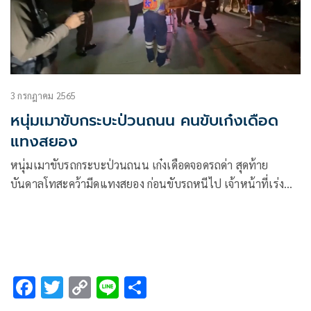
3 กรกฎาคม 2565
หนุ่มเมาขับกระบะป่วนถนน คนขับเก๋งเดือด
แทงสยอง
หนุ่มเมาขับรถกระบะป่วนถนน เก๋งเดือดจอดรถด่า สุดท้าย
บันดาลโทสะคว้ามีดแทงสยอง ก่อนขับรถหนีไป เจ้าหน้าที่เร่ง
ตามตัว
F
T
C
Li
S
ac
wi
o
n
h