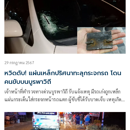
29 กรกฎาคม 2567
หวิดดับ! แผ่นเหล็กปริศนาทะลุกระจกรถ โดน
คนขับบนบูรพาวิถี
เจ้าหน้าที่ตำรวจทางด่วนบูรพาวิถี รับแจ้งเหตุ มีรถเก๋งถูกเหล็ก
แผ่นกระเด็นใส่กระจกหน้ารถแตก ผู้ขับขี่ได้รับบาดเจ็บ เหตุเกิด
บนทางด่วนบูรพาวิถี หลักกิโลเมตรที่ 19 ขาเข้า