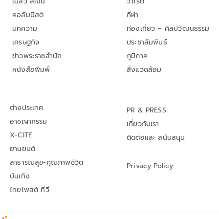
เปลว สีเงิน
วาไรตี้
คอลัมนิสต์
กีฬา
บทความ
ท่องเที่ยว – ศิลปวัฒนธรรม
เศรษฐกิจ
ประชาสัมพันธ์
ข่าวพระราชสำนัก
ภูมิภาค
หนังสือพิมพ์
สิ่งแวดล้อม
ต่างประเทศ
PR & PRESS
อาชญากรรม
เกี่ยวกับเรา
X-CITE
ติดต่อและ สนับสนุน
ยานยนต์
สาธารณสุข-คุณภาพชีวิต
Privacy Policy
บันเทิง
ไทยโพสต์ ทีวี