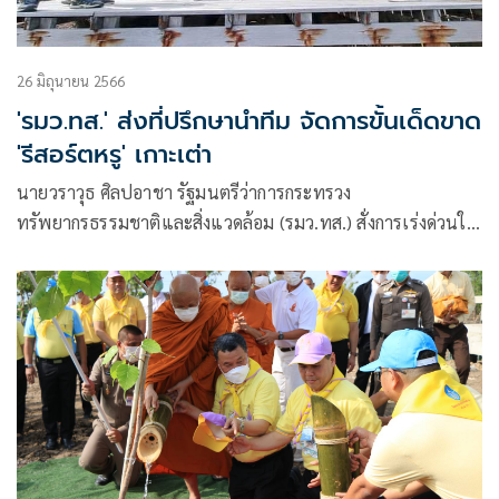
26 มิถุนายน 2566
'รมว.ทส.' ส่งที่ปรึกษานำทีม จัดการขั้นเด็ดขาด
'รีสอร์ตหรู' เกาะเต่า
นายวราวุธ ศิลปอาชา รัฐมนตรีว่าการกระทรวง
ทรัพยากรธรรมชาติและสิ่งแวดล้อม (รมว.ทส.) สั่งการเร่งด่วนให้
นายยุทธพล อังกินันทน์ ที่ปรึกษา รมว.ทส.