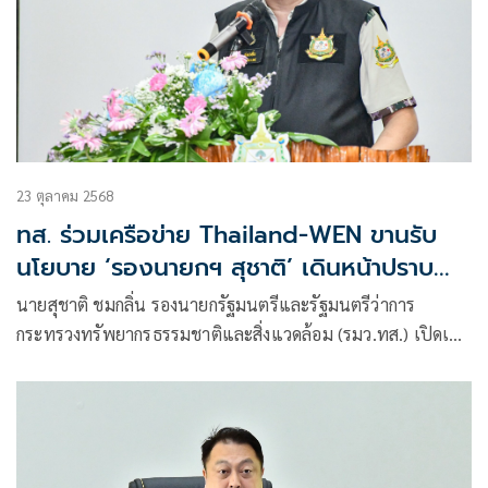
23 ตุลาคม 2568
ทส. ร่วมเครือข่าย Thailand-WEN ขานรับ
นโยบาย ‘รองนายกฯ สุชาติ’ เดินหน้าปราบ
ปรามการค้าสัตว์ป่าผิดกฎหมาย สกัดการ
นายสุชาติ ชมกลิ่น รองนายกรัฐมนตรีและรัฐมนตรีว่าการ
ลักลอบค้าสัตว์ป่าข้ามประเทศผ่านสนามบิน
กระทรวงทรัพยากรธรรมชาติและสิ่งแวดล้อม (รมว.ทส.) เปิดเผย
ว่า จากกรณีที่ยังพบการลักลอบล่าสัตว์ป่าผิดกฎหมาย และการ
ลักลอบนำสัตว์ป่าหายากออกนอกประเทศ จึงได้กำชับให้เจ้าหน้า
เพิ่มความเข้มงวดในการตรวจตรา เพื่อเดินหน้าปราบปราม
อาชญากรรมด้านทรัพยากรธรรมชาติ โดยเฉพาะ