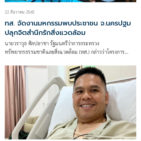
22 ธันวาคม 2565
ทส. จัดงานมหกรรมพบประชาชน จ.นครปฐม
ปลุกจิตสำนึกรักสิ่งแวดล้อม
นายวราวุธ ศิลปอาชา รัฐมนตรีว่าการกระทรวง
ทรัพยากรธรรมชาติและสิ่งแวดล้อม (ทส.) กล่าวว่าโครงการ
“มหกรรม ทส. พบประชาชน” ภายใต้แนวคิด “ทรัพยากรสร้าง
มูลค่า พัฒนาคุณภาพชีวิต ปลุกจิตสำนึกรักสิ่งแวดล้อม