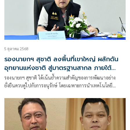
5 ตุลาคม 2568
รองนายกฯ สุชาติ ลงพื้นที่เขาใหญ่ ผลักดัน
อุทยานแห่งชาติ สู่มาตรฐานสากล ภายใต้
นโยบาย 'เที่ยวสุขใจ ปลอดภัย ได้มาตรฐาน'
รองนายกฯ สุชาติ ได้เน้นย้ำความสำคัญของการพัฒนาอย่าง
ยั่งยืนควบคู่ไปกับการอนุรักษ์ โดยเฉพาะการนำเทคโนโลยี
Smart Patrol มาใช้ในการลาดตระเวนป้องกันปราบปราม เพื่อ
เพิ่มประสิทธิภาพในการดูแลรักษาพื้นที่ป่า พร้อมทั้งได้มอบ
แนวทางการยกระดับอุทยานแห่งชาติสู่มาตรฐานสากล 9 ด้าน
ภายใต้นโยบาย “เที่ยวสุขใจ ปลอดภัย ได้มาตรฐาน”