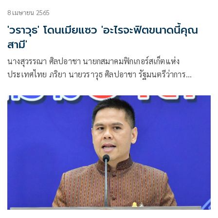
8 เมษายน 2565
'วราวุธ' โดนเมียแซว​ 'อะไรจะฟิตขนาดนี้คุณ
สามี'
นางสุวรรณา ศิลปอาชา นายกสมาคมฟิกเกอร์สเก็ตแห่ง
ประเทศไทย ภริยา นายวราวุธ ศิลปอาชา รัฐมนตรีว่าการ
กระทรวงทรัพยากรธรรมชาติและสิ่งแวดล้อม (ทส.) โพสต์เฟ
ซบุ๊ก