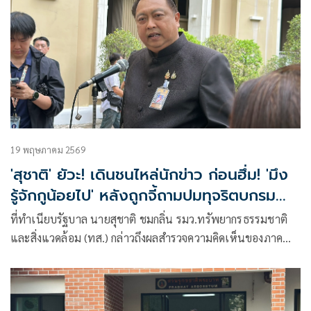
19 พฤษภาคม 2569
'สุชาติ' ยัวะ! เดินชนไหล่นักข่าว ก่อนฮึ่ม! 'มึง
รู้จักกูน้อยไป' หลังถูกจี้ถามปมทุจริตบกรม
ควบคุมมลพิษ
ที่ทำเนียบรัฐบาล นายสุชาติ ชมกลิ่น รมว.ทรัพยากรธรรมชาติ
และสิ่งแวดล้อม (ทส.) กล่าวถึงผลสำรวจความคิดเห็นของภาค
เอกชนเกี่ยวกับคว