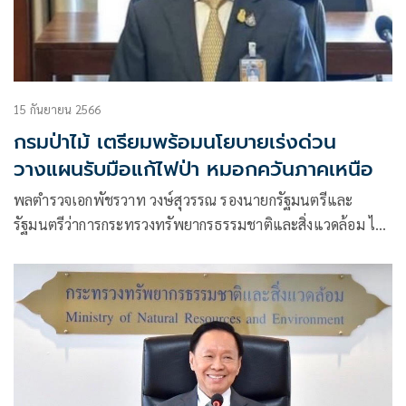
15 กันยายน 2566
กรมป่าไม้ เตรียมพร้อมนโยบายเร่งด่วน
วางแผนรับมือแก้ไฟป่า หมอกควันภาคเหนือ
พลตำรวจเอกพัชรวาท วงษ์สุวรรณ รองนายกรัฐมนตรีและ
รัฐมนตรีว่าการกระทรวงทรัพยากรธรรมชาติและสิ่งแวดล้อม ได้
มอบนโยบายขอให้ทุกหน่วยงานที่มีส่วนเกี่ยวข้องเตรียมวางแผน
ในการป้องกันการเกิดปัญหาไฟป่าและการแก้ไขปัญหาฝุ่นละออง