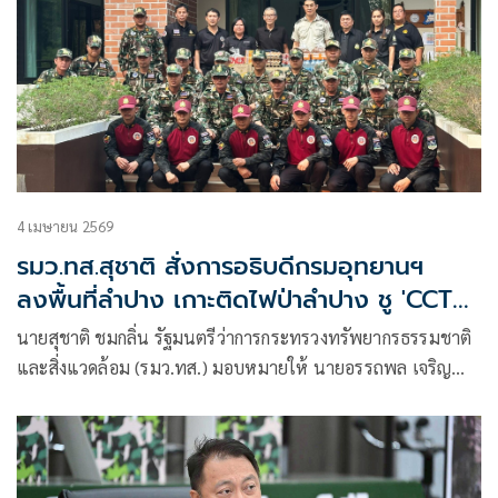
4 เมษายน 2569
รมว.ทส.สุชาติ สั่งการอธิบดีกรมอุทยานฯ
ลงพื้นที่ลำปาง เกาะติดไฟป่าลำปาง ชู 'CCTV
อัจฉริยะ' ป่าเขลางค์บรรพต เพิ่มประสิทธิภาพ
นายสุชาติ ชมกลิ่น รัฐมนตรีว่าการกระทรวงทรัพยากรธรรมชาติ
การเฝ้าระวังแบบเรียลไทม์ พร้อมขอบคุณภาค
และสิ่งแวดล้อม (รมว.ทส.) มอบหมายให้ นายอรรถพล เจริญ
เอกชนร่วมสนับสนุน
ชันษา อธิบดีกรมอุทยานแห่งชาติ สัตว์ป่า และพันธุ์พืช เดินทาง
ลงพื้นที่จังหวัดลำปาง เพื่อติดตามสถานการณ์ไฟป่าในเขตป่า
อนุรักษ์ภาคเหนือ พื้นที่กลุ่มป่าที่ 6