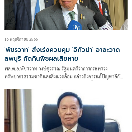
16 พฤศจิกายน 2566
'พัชรวาท' สั่งเร่งควบคุม 'อีกัวน่า' อาละวาด
ลพบุรี กัดกินพืชผลเสียหาย
พล.ต.อ.พัชรวาท วงษ์สุวรรณ รัฐมนตรีว่าการกระทรวง
ทรัพยากรธรรมชาติและสิ่งแวดล้อม กล่าวถึงการแก้ปัญหาอีกั
วน่าเขียวแพร่พันธ์ุที่จ.ลพบุรี จนทำให้คนในพื้นที่มีความกังวลจะ
ทำลายระบบนิเวศ