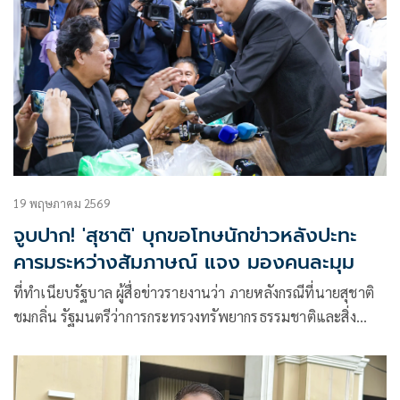
19 พฤษภาคม 2569
จูบปาก! 'สุชาติ' บุกขอโทษนักข่าวหลังปะทะ
คารมระหว่างสัมภาษณ์ แจง มองคนละมุม
ที่ทำเนียบรัฐบาล ผู้สื่อข่าวรายงานว่า ภายหลังกรณีที่นายสุชาติ
ชมกลิ่น รัฐมนตรีว่าการกระทรวงทรัพยากรธรรมชาติและสิ่ง
แวดล้อม ให้สัมภ