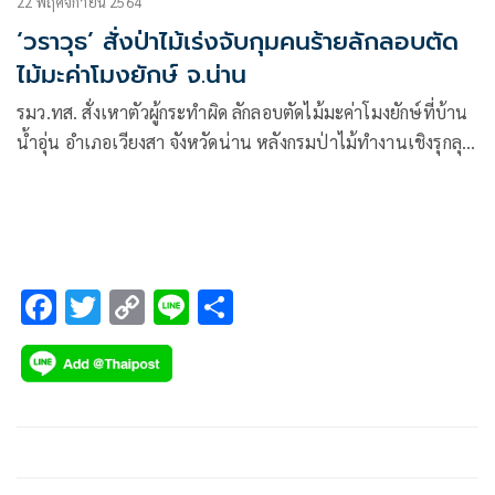
22 พฤศจิกายน 2564
‘วราวุธ’ สั่งป่าไม้เร่งจับกุมคนร้ายลักลอบตัด
ไม้มะค่าโมงยักษ์ จ.น่าน
รมว.ทส. สั่งเหาตัวผู้กระทำผิด ลักลอบตัดไม้มะค่าโมงยักษ์ที่บ้าน
น้ำอุ่น อำเภอเวียงสา จังหวัดน่าน หลังกรมป่าไม้ทำงานเชิงรุกลุย
จับถึงที่เจอมะค่าโมงยักษ์โดนตัด 2 ต้น
F
T
C
Li
S
ac
wi
o
n
h
e
tt
p
e
ar
b
er
y
e
o
Li
o
n