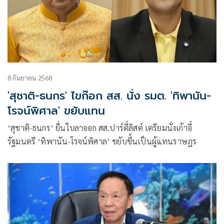
8 กันยายน 2568
'สุชาติ-ธนกร' ไขก๊อก สส. นั่ง รมต. 'ทิพานัน-
โรจน์พิศาล' ขยับแทน
‘สุชาติ-ธนกร’ ยื่นใบลาออก สส.ปาร์ตี้ลิสต์ เตรียมนั่งเก้าอี้
รัฐมนตรี ‘ทิพานัน-โรจน์พิศาล’ ขยับขึ้นเป็นผู้แทนราษฎร