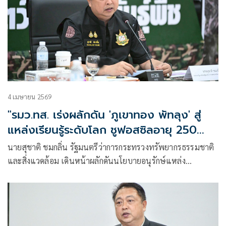
4 เมษายน 2569
"รมว.ทส. เร่งผลักดัน 'ภูเขาทอง พัทลุง' สู่
แหล่งเรียนรู้ระดับโลก ชูฟอสซิลอายุ 250
ล้านปี สร้างรายได้ชุมชน"
นายสุชาติ ชมกลิ่น รัฐมนตรีว่าการกระทรวงทรัพยากรธรรมชาติ
และสิ่งแวดล้อม เดินหน้าผลักดันนโยบายอนุรักษ์แหล่ง
ซากดึกดำบรรพ์ของประเทศไทยอย่างต่อเนื่อง โดยมอบหมายให้
กรมทรัพยากรธรณีเร่งดำเนินงานให้เห็นผลเป็นรูปธรรม เพื่อยก
ระดับแหล่งเรียนรู้ของประเทศสู่ระดับสากล