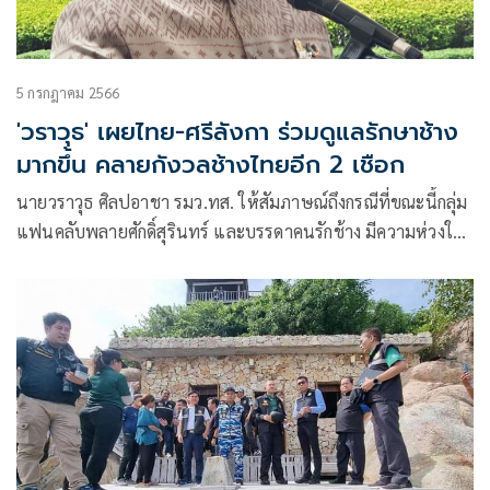
5 กรกฎาคม 2566
'วราวุธ' เผยไทย-ศรีลังกา ร่วมดูแลรักษาช้าง
มากขึ้น คลายกังวลช้างไทยอีก 2 เชือก
นายวราวุธ ศิลปอาชา รมว.ทส. ให้สัมภาษณ์ถึงกรณีที่ขณะนี้กลุ่ม
แฟนคลับพลายศักดิ์สุรินทร์ และบรรดาคนรักช้าง มีความห่วงใย
ช้างอีก 2 เชือกของไทย ที่ยังอยู่ที่ประเทศศรีลังกา และมีการ
สอบถามเข้ามาเป็นจำนวนมาก ต่อความเป็นไปได้ที่จะนำกลับมา
ประเทศไทยด้วยหรื