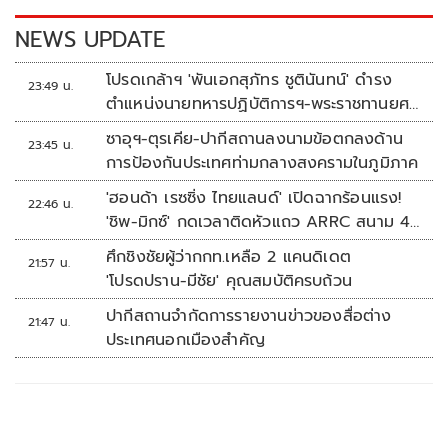
k
k
NEWS UPDATE
โปรดเกล้าฯ 'พันเอกสุภัทร ชูตินันทน์' ดำรง
23:49 น.
ตำแหน่งนายทหารปฏิบัติการฯ-พระราชทานยศ
'พลตรี'
ซาอุฯ-ตุรเคีย-ปากีสถานลงนามข้อตกลงด้าน
23:45 น.
การป้องกันประเทศท่ามกลางสงครามในภูมิภาค
'ฮอนด้า เรซซิ่ง ไทยแลนด์' เปิดฉากร้อนแรง!
22:46 น.
'ชิพ-มิกซ์' กดเวลาติดหัวแถว ARRC สนาม 4
ที่มัลดาลิกา
ศึกชิงชัยผู้ว่ากกท.เหลือ 2 แคนดิเดต
21:57 น.
'โปรดปราน-มีชัย' คุณสมบัติครบถ้วน
ปากีสถานจำกัดการรายงานข่าวของสื่อต่าง
21:47 น.
ประเทศนอกเมืองสำคัญ