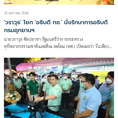
25 มกราคม 2566
'วราวุธ' โยก 'อธิบดี ทช.' นั่งรักษาการอธิบดี
กรมอุทยานฯ
นายวราวุธ ศิลปอาชา รัฐมนตรีว่าการกระทรวง
ทรัพยากรธรรมชาติและสิ่งแวดล้อม (ทส.) เปิดเผยว่า วันเดียวกัน
นี้ได้ลงนามในคำสั่งและมีผลทันที ให้นายอรรถพล เจริญชันษา
อธิบดีกรมทรัพยากรทางทะเลและชายฝั่ง ให้ไปรักษาการใน
ตำแหน่ง