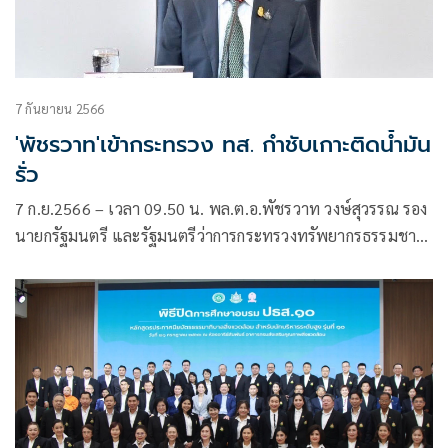
7 กันยายน 2566
'พัชรวาท'เข้ากระทรวง ทส. กำชับเกาะติดน้ำมัน
รั่ว
7 ก.ย.2566 – เวลา 09.50 น. พล.ต.อ.พัชรวาท วงษ์สุวรรณ รอง
นายกรัฐมนตรี และรัฐมนตรีว่าการกระทรวงทรัพยากรธรรมชาติ
และสิ่งแวดล้อม (รมว.ทส.) เดินทางเข้ากระทรวง
ทรัพยากรธรรมชาติและสิ่งแวดล้อมเป็นวันแรก โดยมีนายจตุพร
บุรุษพัฒน์ ปลัดกระทรวงทรัพยากรธรรมชาติและสิ่งแวดล้อม
(ปกท.ทส.)