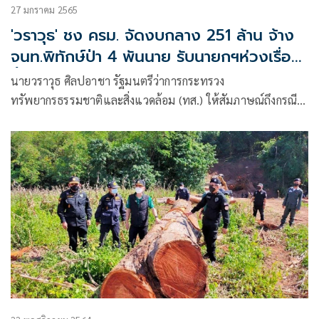
27 มกราคม 2565
'วราวุธ' ชง ครม. จัดงบกลาง 251 ล้าน จ้าง
จนท.พิทักษ์ป่า 4 พันนาย รับนายกฯห่วงเรื่อง
นี้
นายวราวุธ ศิลปอาชา รัฐมนตรีว่าการกระทรวง
ทรัพยากรธรรมชาติและสิ่งแวดล้อม (ทส.) ให้สัมภาษณ์ถึงกรณีที่
เจ้าหน้าที่พิทักษ์ป่าถูกเลิกจ้างและปรับลดเงินเดือน เนื่องจาก
รัฐบาลปรับลดงบประมาณปี 2565 สำหรับดูแลป่าลง 47% ส่งผล
ให้กรมอุทยานแห่งชาติ สัตว์ป่า