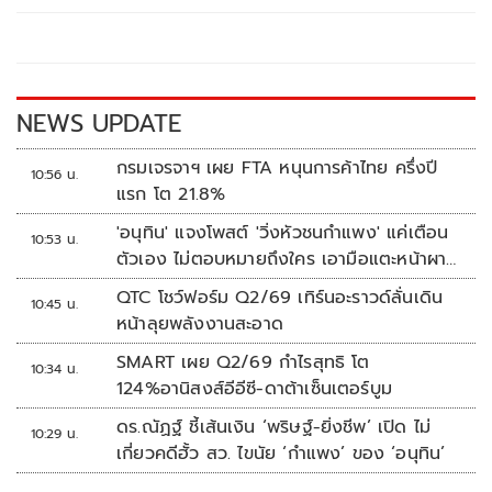
o
Li
o
n
k
k
NEWS UPDATE
กรมเจรจาฯ เผย FTA หนุนการค้าไทย ครึ่งปี
10:56 น.
แรก โต 21.8%
'อนุทิน' แจงโพสต์ 'วิ่งหัวชนกำแพง' แค่เตือน
10:53 น.
ตัวเอง ไม่ตอบหมายถึงใคร เอามือแตะหน้าผา
กบอก 'หัวโน'
QTC โชว์ฟอร์ม Q2/69 เทิร์นอะราวด์ลั่นเดิน
10:45 น.
หน้าลุยพลังงานสะอาด
SMART เผย Q2/69 กำไรสุทธิ โต
10:34 น.
124%อานิสงส์อีอีซี-ดาต้าเซ็นเตอร์บูม
ดร.ณัฏฐ์ ชี้เส้นเงิน ‘พริษฐ์-ยิ่งชีพ’ เปิด ไม่
10:29 น.
เกี่ยวคดีฮั้ว สว. ไขนัย ‘กำแพง’ ของ ‘อนุทิน’