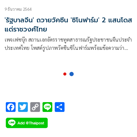
9 ธันวาคม 2564
'รัฐบาลจีน' ถวายวัคซีน 'ซิโนฟาร์ม' 2 แสนโดส
แด่ราชวงศ์ไทย
เพจเฟซบุ๊ก สถานเอกอัครราชทูตสาธารณรัฐประชาชนจีนประจำ
ประเทศไทย โพสต์รูปภาพวัคซีนซิโนฟาร์มพร้อมข้อความว่า
รัฐบาลจีนถวายวัคซีนซิโนฟาร์ม 2 แสนโดสแด่ราชวงศ์ไทย
F
T
C
Li
S
ac
wi
o
n
h
e
tt
p
e
ar
b
er
y
e