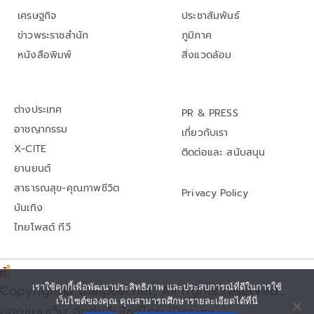
เศรษฐกิจ
ประชาสัมพันธ์
ข่าวพระราชสำนัก
ภูมิภาค
หนังสือพิมพ์
สิ่งแวดล้อม
ต่างประเทศ
PR & PRESS
อาชญากรรม
เกี่ยวกับเรา
X-CITE
ติดต่อและ สนับสนุน
ยานยนต์
สาธารณสุข-คุณภาพชีวิต
Privacy Policy
บันเทิง
ไทยโพสต์ ทีวี
เราใช้คุกกี้เพื่อพัฒนาประสิทธิภาพ และประสบการณ์ที่ดีในการใช้
Copyright© thaipost.net, All rights reserved.,
เว็บไซต์ของคุณ คุณสามารถศึกษารายละเอียดได้ที่นี่
ออกแบบเว็บ จัดทำเว็บไซต์โดย iDesign