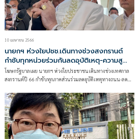
10 เมษายน 2566
นายกฯ ห่วงใยปชช.เดินทางช่วงสงกรานต์
กำชับทุกหน่วยร่วมกันลดอุบัติเหตุ-ความสูญ
เสีย
โฆษกรัฐบาลเผย นายกฯ ห่วงใยประชาชนเดินทางช่วงเทศกาล
สงกรานต์ปี 66 กำชับทุกภาคส่วนร่วมลดอุบัติเหตุทางถนน-ลด
การสูญเสีย พร้อมให้กำลังใจเจ้าหน้าที่ ปฏิบัติหน้าที่อำนวยความ
สะดวก ดูแลความปลอดภัยให้ประชาชน