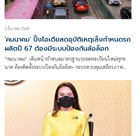
2 มีนาคม 2565
'คมนาคม' ปิ้งไอเดียลดอุบัติเหตุเล็งกำหนดรถ
ผลิตปี 67 ต้องมีระบบป้องกันล้อล็อก
“คมนาคม” เดินหน้ากำหนดมาตรฐานรถจดทะเบียนใหม่ทุกข
นาด ต้องติดตั้งระบบป้องกันล้อล้อก–ระบบควบคุมเสถียรภาพ
รถยนต์ – มอเตอรไซค์ตั้งแต่ปี 67 หวังยกมาตรฐานความ
ปลอดภัย สอดคล้องมาตรฐานสากลภายในปี 73