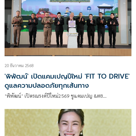
20 ธันวาคม 2568
'พิพัฒน์' เปิดแคมเปญปีใหม่ 'FIT TO DRIVE'
ดูแลความปลอดภัยทุกเส้นทาง
‘พิพัฒน์’ เปิดรณรงค์ปีใหม่2569 ชูแคมเปญ &#8…