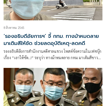
8 สิงหาคม 2565
‘รองอธิบดีอัยการฯ’ จี้ กทม. ทางม้าหมดลาย
มาเติมสีให้ชัด ช่วยลดอุบัติเหตุ-ลดคดี
รองอธิบดีอัยการสำนักงานคดีศาลแขวง โพสต์ข้อความในเฟซบุ๊ก
เรื่อง “เอาให้ชัด..!” ระบุว่า ทางม้าหมดลาย กทม มาเติมสีขาว
ให้ลายชัดๆ เห็นมาแต่ไกล