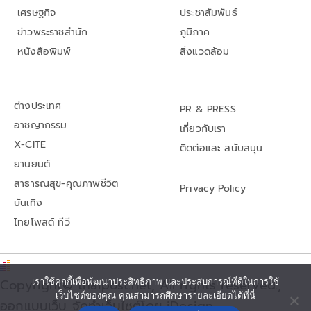
เศรษฐกิจ
ประชาสัมพันธ์
ข่าวพระราชสำนัก
ภูมิภาค
หนังสือพิมพ์
สิ่งแวดล้อม
ต่างประเทศ
PR & PRESS
อาชญากรรม
เกี่ยวกับเรา
X-CITE
ติดต่อและ สนับสนุน
ยานยนต์
สาธารณสุข-คุณภาพชีวิต
Privacy Policy
บันเทิง
ไทยโพสต์ ทีวี
Copyright© thaipost.net, All rights reserved.,
เราใช้คุกกี้เพื่อพัฒนาประสิทธิภาพ และประสบการณ์ที่ดีในการใช้
เว็บไซต์ของคุณ คุณสามารถศึกษารายละเอียดได้ที่นี่
ออกแบบเว็บ จัดทำเว็บไซต์โดย iDesign