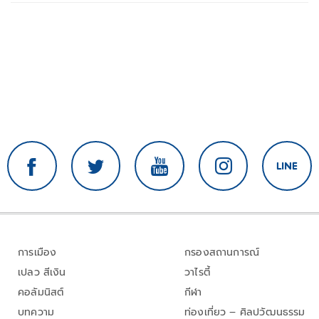
การเมือง
กรองสถานการณ์
เปลว สีเงิน
วาไรตี้
คอลัมนิสต์
กีฬา
บทความ
ท่องเที่ยว – ศิลปวัฒนธรรม