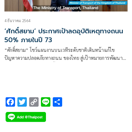
4 ธันวาคม 2564
‘ศักดิ์สยาม’ ประกาศเป้าลดอุบัติเหตุทางถนน
50% ภายในปี 73
“ศักดิ์สยาม” โชว์แผนงานบนเวทีระดับชาติเดินหน้าแก้ไข
ปัญหาความปลอดภัยทางถนน ของไทย สู่เป้าหมายการพัฒนาที่
ยั่งยืนของสหประชาชาติ ตั้งธงลดอุบัติเหตุทางถนน 50% ภายใน
ปี 73
F
T
C
Li
S
ac
wi
o
n
h
e
tt
p
e
ar
b
er
y
e