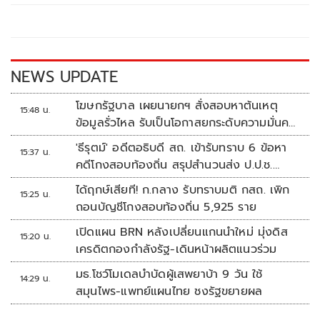
o
Li
o
n
k
k
NEWS UPDATE
โฆษกรัฐบาล เผยนายกฯ สั่งสอบหาต้นเหตุ
15:48 น.
ข้อมูลรั่วไหล รับเป็นโอกาสยกระดับความมั่นคง
ปลอดภัยข้อมูลภาครัฐทั้งระบบ
'ธีรุตม์' อดีตอธิบดี สถ. เข้ารับทราบ 6 ข้อหา
15:37 น.
คดีโกงสอบท้องถิ่น สรุปสำนวนส่ง ป.ป.ช.
สัปดาห์หน้า
ได้ฤกษ์เสียที! ก.กลาง รับทราบมติ กสถ. เพิก
15:25 น.
ถอนบัญชีโกงสอบท้องถิ่น 5,925 ราย
เปิดแผน BRN หลังเปลี่ยนแกนนำใหม่ มุ่งดิส
15:20 น.
เครดิตกองกำลังรัฐ-เดินหน้าผลิตแนวร่วม
มธ.โชว์โมเดลบำบัดผู้เสพยาบ้า 9 วัน ใช้
14:29 น.
สมุนไพร-แพทย์แผนไทย ชงรัฐขยายผล