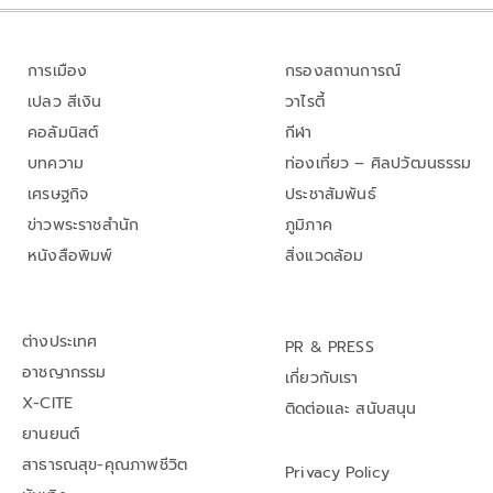
การเมือง
กรองสถานการณ์
เปลว สีเงิน
วาไรตี้
คอลัมนิสต์
กีฬา
บทความ
ท่องเที่ยว – ศิลปวัฒนธรรม
เศรษฐกิจ
ประชาสัมพันธ์
ข่าวพระราชสำนัก
ภูมิภาค
หนังสือพิมพ์
สิ่งแวดล้อม
ต่างประเทศ
PR & PRESS
อาชญากรรม
เกี่ยวกับเรา
X-CITE
ติดต่อและ สนับสนุน
ยานยนต์
สาธารณสุข-คุณภาพชีวิต
Privacy Policy