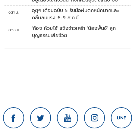
อยู่ได้ยังไงถึงวันนี้ ทั้งที่ควรยุบตั้งแต่ปี 66
อุตุฯ เตือนฉบับ 5 รับมือฝนตกหนักมากและ
6:21 น.
คลื่นลมแรง 6-9 ส.ค.นี้
'ก้อง ห้วยไร่' แจ้งข่าวเศร้า 'น้องพั้นช์' ลูก
0:53 น.
บุญธรรมเสียชีวิต