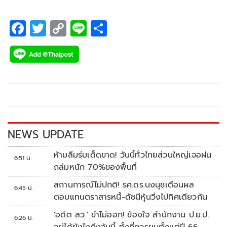
นานาชาติอย่างต่อเนื่อง
F
T
C
Li
S
ac
wi
o
n
h
e
tt
p
e
ar
b
er
y
e
o
Li
o
n
k
k
NEWS UPDATE
ห้ามลืมร่มเด็ดขาด! วันนี้ทั่วไทยส่วนใหญ่เจอฝน
6:51 น.
ถล่มหนัก 70%ของพื้นที่
สถานการณ์ไม่ปกติ! รศ.ดร.นงนุชเตือนผล
6:45 น.
ตอบแทนตราสารหนี้-ดัชนีหุ้นวิ่งไปทิศเดียวกัน
'อดีต สว.' ขำไม่ออก! ข้องใจ สำนักงาน ป.ย.ป.
6:26 น.