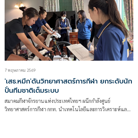
7 พฤษภาคม 2569
'เสธ.หมึก'ดันวิทยาศาสตร์การกีฬา ยกระดับนัก
ปั่นทีมชาติเต็มระบบ
สมาคมกีฬาจักรยานแห่งประเทศไทยฯ ผนึกกำลังศูนย์
วิทยาศาสตร์การกีฬา กกท. นำเทคโนโลยีและการวิเคราะห์แลค
เตทพัฒนาศักยภาพนักปั่นทีมชาติไทยแบบเฉพาะบุคคล เตรียม
ความพร้อมสู่มหกรรมกีฬาใหญ่เอเชียนเกมส์ ครั้งที่ 20 ที่
ประเทศญี่ปุ่น พร้อมเดินหน้าส่งดาวรุ่งเก็บประสบการณ์ระดับ