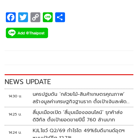
F
T
C
Li
S
ac
wi
o
n
h
e
tt
p
e
ar
b
er
y
e
o
Li
o
n
k
k
NEWS UPDATE
นครปฐมดัน ‘กล้วยไม้-สินค้าเกษตรคุณภาพ’
14:30 น.
สร้างมูลค่าเศรษฐกิจฐานราก ตั้งเป้าเงินสะพัด
10 ล้านบาท
สี่มุมเมืองเปิด ‘สี่มุมเมืองออนไลน์’ รุกค้าส่ง
14:25 น.
ดิจิทัล ตั้งเป้ายอดขายปีนี้ 760 ล้านบาท
KJLโชว์ Q2/69 กำไรโต 49%รับดีมานด์อุตฯ
14:24 น.