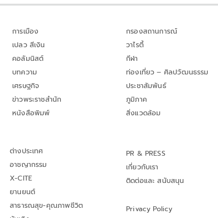
การเมือง
กรองสถานการณ์
เปลว สีเงิน
วาไรตี้
คอลัมนิสต์
กีฬา
บทความ
ท่องเที่ยว – ศิลปวัฒนธรรม
เศรษฐกิจ
ประชาสัมพันธ์
ข่าวพระราชสำนัก
ภูมิภาค
หนังสือพิมพ์
สิ่งแวดล้อม
ต่างประเทศ
PR & PRESS
อาชญากรรม
เกี่ยวกับเรา
X-CITE
ติดต่อและ สนับสนุน
ยานยนต์
สาธารณสุข-คุณภาพชีวิต
Privacy Policy