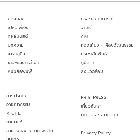
การเมือง
กรองสถานการณ์
เปลว สีเงิน
วาไรตี้
คอลัมนิสต์
กีฬา
บทความ
ท่องเที่ยว – ศิลปวัฒนธรรม
เศรษฐกิจ
ประชาสัมพันธ์
ข่าวพระราชสำนัก
ภูมิภาค
หนังสือพิมพ์
สิ่งแวดล้อม
ต่างประเทศ
PR & PRESS
อาชญากรรม
เกี่ยวกับเรา
X-CITE
ติดต่อและ สนับสนุน
ยานยนต์
สาธารณสุข-คุณภาพชีวิต
Privacy Policy
บันเทิง