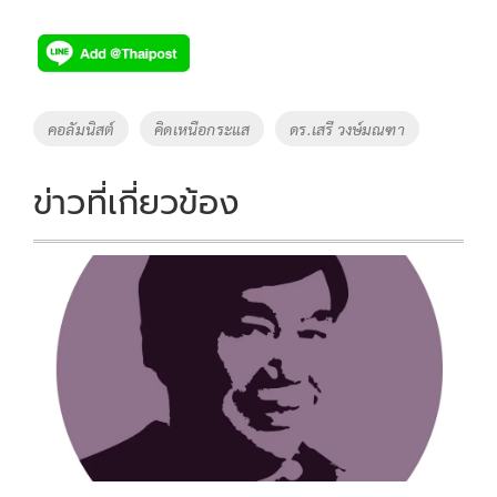
ac
wi
o
n
h
e
tt
p
e
ar
b
er
y
e
o
Li
Tags
คอลัมนิสต์
คิดเหนือกระแส
ดร.เสรี วงษ์มณฑา
o
n
k
k
ข่าวที่เกี่ยวข้อง