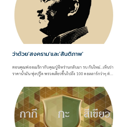
ว่าด้วย'สงคราม'และ'สันติภาพ'
ตอนคุณพ่ออเมริกากับคุณปู่อิหร่านกลับมา รบ กันใหม่...เห็นว่า
ราคาน้ำมัน พุ่งปรู๊ด พรวดเดียวขึ้นไปถึง 100 ดอลลาร์กว่าๆ ต่อ
บาร์เรล ทั้ง Brent ทะเลเหนือ และ WTI เท็กซัสของอเมริกา