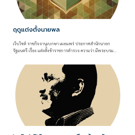
ฤดูแต่งตั้งนายพล
เว็บไซต์ ราชกิจจานุเบกษา เผยแพร่ ประกาศสำนักนายก
รัฐมนตรี เรื่อง แต่งตั้งข้าราชการตำรวจ ความว่า มีพระบรม
ราชโองการโปรดเกล้าโปรดกระหม่อมให้ พล.ต.อ.สำราญ นวล
มา