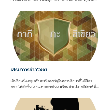
หอรุ่งเรือง เจ้าของคำขวัญ สโลแกน
เสริม'การข่าว'จชต.
เป็นอีกหนึ่งเหตุเศร้า สะเทือนขวัญในสถานศึกษาที่ไม่มีใคร
อยากให้เกิดขึ้น โดยเฉพาะภายในโรงเรียน ช่วงปลายสัปดาห์ที่
ผ่านมา นักเรียนชายระดับชั้น ม.3 ใช้อาวุธปืนยิงครู-นักเรียน เสีย
ชีวิตและบาดเจ็บจำนวนมาก