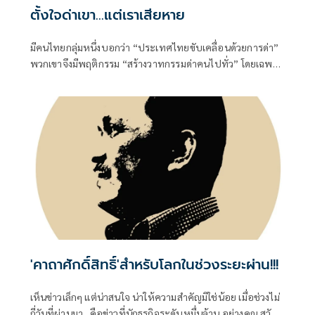
ตั้งใจด่าเขา...แต่เราเสียหาย
มีคนไทยกลุ่มหนึ่งบอกว่า “ประเทศไทยขับเคลื่อนด้วยการด่า”
พวกเขาจึงมีพฤติกรรม “สร้างวาทกรรมด่าคนไปทั่ว” โดยเฉพาะ
วาทกรรมด่ารัฐบาล เรื่องที่เขาด่านั้น จริงบ้าง เท็จบ้าง
'คาถาศักดิ์สิทธิ์'สำหรับโลกในช่วงระยะผ่าน!!!
เห็นข่าวเล็กๆ แต่น่าสนใจ น่าให้ความสำคัญมิใช่น้อย เมื่อช่วงไม่
กี่วันที่ผ่านมา...คือข่าวที่นักธุรกิจระดับหมื่นล้าน อย่างคุณ สวัสดิ์