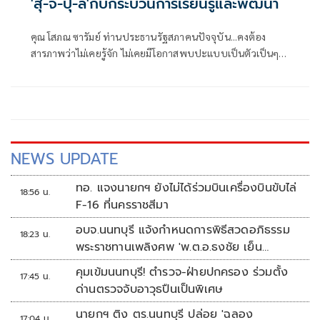
'สุ-จิ-ปุ-ลิ'กับกระบวนการเรียนรู้และพัฒนา
คุณ โสภณ ซารัมย์ ท่านประธานรัฐสภาคนปัจจุบัน...คงต้อง
สารภาพว่าไม่เคยรู้จัก ไม่เคยมีโอกาสพบปะแบบเป็นตัวเป็นๆ
แม้ว่าท่านคงต้องคลุกคลีกับชีวิตทางการเมืองจนบารมีแก่กล้า
พอที่จะดำรงตำแหน่ง
NEWS UPDATE
ทอ. แจงนายกฯ ยังไม่ได้ร่วมบินเครื่องบินขับไล่
18:56 น.
F-16 ที่นครราชสีมา
อบจ.นนทบุรี แจ้งกำหนดการพิธีสวดอภิธรรม
18:23 น.
พระราชทานเพลิงศพ 'พ.ต.อ.ธงชัย เย็น
ประเสริฐ'
คุมเข้มนนทบุรี! ตำรวจ-ฝ่ายปกครอง ร่วมตั้ง
17:45 น.
ด่านตรวจจับอาวุธปืนเป็นพิเศษ
นายกฯ ติง ตร.นนทบุรี ปล่อย 'ฉลอง
17:04 น.