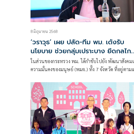
8 มิถุนายน 2568
‘วราวุธ’ เผย ปลัด-ทีม พม. เด้งรับ
นโยบาย ช่วยกลุ่มเปราะบาง ยึดกลไก
ศบปภ. กำชับทีม พม. 7 จว.ชายแดน
ในส่วนของกระทรวง พม. ได้กำชับไปยัง พัฒนาสังคม
ไทย-กัมพูชา ทำงานร่วมหน่วยงานใน
ความมั่นคงของมนุษย์ (พมจ.) ทั้ง 7 จังหวัด ที่อยู่ตา
พื้นที่
ชายแดนติดกับกัมพูชา เพื่อเน้นย้ำให้ใช้กลไกการทำ
โดยนำข้อมูลจากฝ่ายความมั่นคง มาประเมินสอดคล้อง
ข้อมูลของกระทรวง พม. เพื่อให้ทราบว่าพื้นที่ตรงไหน 
เป็นพื้นที่มีความเสี่ยงต่อกลุ่มเปราะบาง และกลุ่มเป้า
หมายของกระทรวง พม. เพื่อให้ พมจ. และทีม พม.หนึ
เดียว ทั้ง 7 จังหวัด ประสานงานกับหน่วยงานต่างๆ ใ
พื้นที่