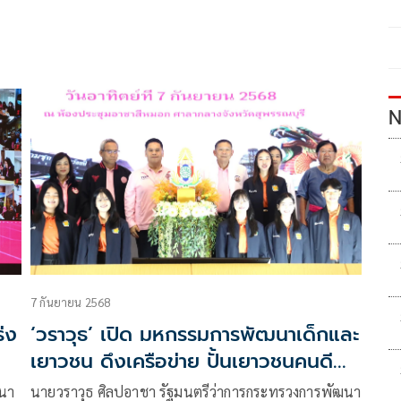
N
7 กันยายน 2568
ร่ง
‘วราวุธ’ เปิด มหกรรมการพัฒนาเด็กและ
เยาวชน ดึงเครือข่าย ปั้นเยาวชนคนดี
าง
ศรีสุพรรณ
ฒนา
นายวราวุธ ศิลปอาชา รัฐมนตรีว่าการกระทรวงการพัฒนา