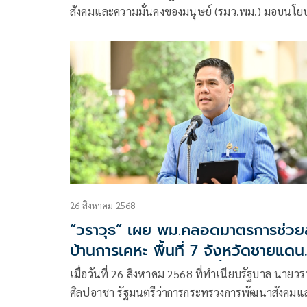
ตั้งหลักได้จริง ลดรายจ่าย-สร้างรายได
สังคมและความมั่นคงของมนุษย์ (รมว.พม.) มอบนโย
จัดการหนี้
รัฐมนตรีว่าการกระทรวงการพัฒนาสังคมและความมั่
ของมนุษย์ ประจำปีงบประมาณ พ.ศ. 2569
26 สิงหาคม 2568
“วราวุธ” เผย พม.คลอดมาตรการช่วย
บ้านการเคหะ พื้นที่ 7 จังหวัดชายแดน
ไทย–กัมพูชา พักชำระหนี้-เว้นค่าเช่า
เมื่อวันที่ 26 สิงหาคม 2568 ที่ทำเนียบรัฐบาล นายวร
ศิลปอาชา รัฐมนตรีว่าการกระทรวงการพัฒนาสังคมแ