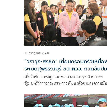
เนื่องในโอกาสพระราชพิธีมหามงคลเฉลิม
พระชนมพรรษา 6 รอบ 28 กรกฎาคม 2567
31 กรกฎาคม 2568
“วราวุธ-สรชัด” เยี่ยมครอบครัวเหยื่อ
ระเบิดสุพรรณบุรี ขอ ผวจ. กวดขันป
เกิดเหตุซ้ำ วอน กำนันผู้ใหญ่บ้าน ช่วย
เมื่อวันที่ 31 กรกฎาคม 2568 นายวราวุธ ศิลปอาชา
เคาะประตูบ้าน มีบ้านไหนประกอบกิจกา
รัฐมนตรีว่าการกระทรวงการพัฒนาสังคมและความมั่
ของมนุษย์ (รมว.พม.) นายสรชัด สุจิตต์ สส.พรรคชาติ
ไทยพัฒนา จังหวัดสุพรรณบุรี และผู้บริหารกระทรวง 