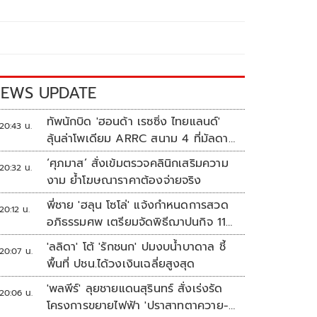
EWS UPDATE
ทัพนักบิด 'ฮอนด้า เรซซิ่ง ไทยแลนด์'
20:43 น.
ลุ้นล่าโพเดียม ARRC สนาม 4 ที่มัลดาลิ
กา
‘ศุภมาส’ สั่งเข้มตรวจคลินิกเสริมความ
20:32 น.
งาม ย้ำโฆษณาราคาต้องจ่ายจริง
พี่ชาย 'ฮลุน โซโล่' แจ้งกำหนดการสวด
20:12 น.
อภิธรรมศพ เตรียมจัดพิธีฌาปนกิจ 11
ส.ค.
'ลลิดา' โต้ 'รักชนก' ปมงบน้ำบาดาล ชี้
20:07 น.
พื้นที่ ปชน.ได้วงเงินเฉลี่ยสูงสุด
'พลพีร์' ลุยชายแดนสุรินทร์ สั่งเร่งรัด
20:06 น.
โครงการขยายไฟฟ้า 'ปราสาทตาควาย-