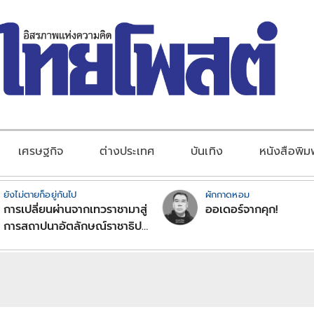
เศรษฐกิจ
ต่างประเทศ
บันเทิง
หนังสือพิม
ยังไม่ตายก็อยู่กันไป
ผักกาดหอม
การเปลี่ยนผ่านจากเทวราชามาสู่
ออเดอร์จากคุก!
การสถาปนาอัตลักษณ์ราชาธิป
ไตยแบบพุทธศาสนาในพระไตร
ปิฏก : สามัญผลสูตรในฐานะ
ทฤษฎีขีดจำกัดของอำนาจรัฐ
เหนือแรงงานและทรัพย์สิน