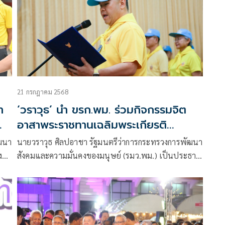
21 กรกฎาคม 2568
า
‘วราวุธ’ นำ ขรก.พม. ร่วมกิจกรรมจิต
อาสาพระราชทานเฉลิมพระเกียรติ
พระบาทสมเด็จพระเจ้าอยู่หัว พร้อม เปิด
ัฒนา
นายวราวุธ ศิลปอาชา รัฐมนตรีว่าการกระทรวงการพัฒนา
ระบบประปาบาดาล-พลังงานแสงอาทิตย์
ง
สังคมและความมั่นคงของมนุษย์ (รมว.พม.) เป็นประธาน
ศูนย์ผู้สูงอายุปทุมธานี
ข้า
ในกิจกรรมจิตอาสาพระราชทานเฉลิมพระเกียรติเนื่องใน
ือ
วันเฉลิมพระชนมพรรษาพระบาทสมเด็จพระปรเมนทร
มาก
รามาธิบดีศรีสินทร มหาวชิราลงกรณ พระวชิรเกล้าเจ้าอยู่
ม
หัว 28 กรกฎาคม 2568 พร้อมทั้งเป็นประธานเปิด
างๆ
โครงการอันเนื่องมาจากพระราชดำริ ระบบประปาบาดาล