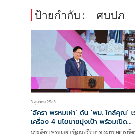
ป้ายกำกับ :
ศบปภ
3 ตุลาคม 2568
‘อัครา พรหมเผ่า’ ดัน ‘พม. ใกล้คุณ’ เ
เครื่อง 4 นโยบายมุ่งเป้า พร้อมเปิด
‘ศูนย์ พม. Restart’ ช่วยกลุ่มเปราะบ
นายอัครา พรหมเผ่า รัฐมนตรีว่าการกระทรวงการพั