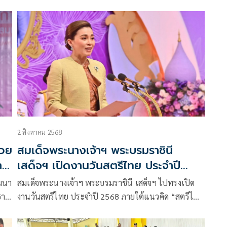
42
ะ
ศูนย์เร่งรัดจัดการสวัสดิภาพประชาชน (ศรส.) จ.บึงกาฬ
ละ
2 สิงหาคม 2568
่วย
สมเด็จพระนางเจ้าฯ พระบรมราชินี
าร
เสด็จฯ เปิดงานวันสตรีไทย ประจำปี
2568 ‘สตรีไทยพร้อมใจ สืบสาน รักษา
ัฒนา
สมเด็จพระนางเจ้าฯ พระบรมราชินี เสด็จฯ ไปทรงเปิด
ต่อยอดพระราชปณิธานอย่างยั่งยืน’
ธาน
งานวันสตรีไทย ประจำปี 2568 ภายใต้แนวคิด “สตรีไทย
ัด
พร้อมใจ สืบสาน รักษา ต่อยอดพระราชปณิธานอย่าง
ว
ยั่งยืน”