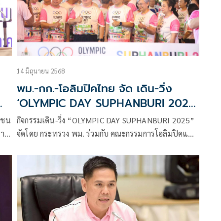
ระบบสูบน้ำบาดาล ด้วยพลังงานแสงอาทิตย์ ของศูนย์
พัฒนาการจัดสวัสดิการสังคมผู้สูงอายุจังหวัดปทุมธานี
14 มิถุนายน 2568
พม.-กก.-โอลิมปิคไทย จัด เดิน-วิ่ง
‘OLYMPIC DAY SUPHANBURI 2025’
ส่งเสริมทุกเพศทุกวัย ออกกำลังกาย
าชน
กิจกรรมเดิน-วิ่ง “OLYMPIC DAY SUPHANBURI 2025”
ฉลองวันโอลิมปิกสากล
สาร
จัดโดย กระทรวง พม. ร่วมกับ คณะกรรมการโอลิมปิคแห่ง
ประเทศไทย ในพระบรมราชูปถัมภ์ และจังหวัด
สุพรรณบุรี รวมถึงหน่วยงานพันธมิตรทั้งภาครัฐและ
เอกชน เพื่อร่วมเฉลิมฉลองวันโอลิมปิกสากล (Olympic
Day) ซึ่งตรงกับวันที่ 23 มิถุนายนของทุกปี และส่งเสริม
ให้คนไทยออกกำลังกายตามนโยบายโอลิมปิกสากล อีกทั้ง
เป็นการส่งเสริมความเท่าเทียม