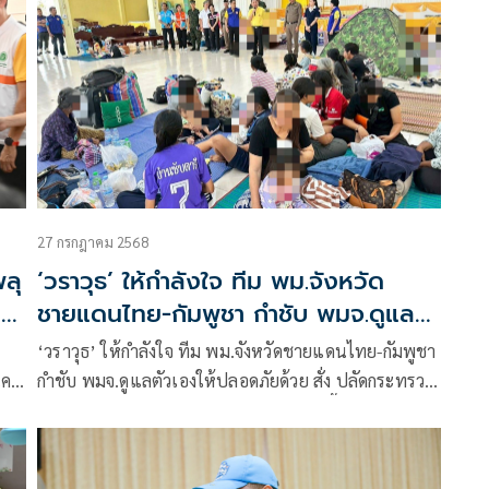
27 กรกฎาคม 2568
พลุ
‘วราวุธ’ ให้กำลังใจ ทีม พม.จังหวัด
ม
ชายแดนไทย-กัมพูชา กำชับ พมจ.ดูแล
ตัวเองให้ปลอดภัยด้วย สั่ง ปลัด
‘วราวุธ’ ให้กำลังใจ ทีม พม.จังหวัดชายแดนไทย-กัมพูชา
ร
กระทรวง เตรียมพร้อมหมุนเวียนสับ
นคง
กำชับ พมจ.ดูแลตัวเองให้ปลอดภัยด้วย สั่ง ปลัดกระทรวง
เปลี่ยนทีมจากพื้นที่ใกล้เคียง
เตรียมพร้อมหมุนเวียนสับเปลี่ยนทีมจากพื้นที่ใกล้เคียง
พม.
ย้ำ พม. ช่วยกลุ่มเปราะบาง อพยพเข้าศูนย์พักพิง รับ
รายงาน ขาดแคลน นมผงเด็ก ผ้าอ้อมผู้ใหญ่ ยารักษาโรค