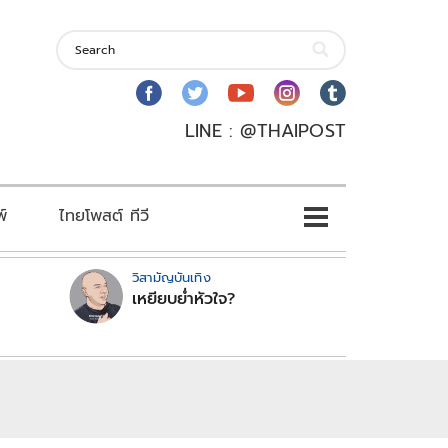
LINE : @THAIPOST
พ์
ไทยโพสต์ ทีวี
วิสามัญบันเทิง
เหยียบย่ำหัวใจ?