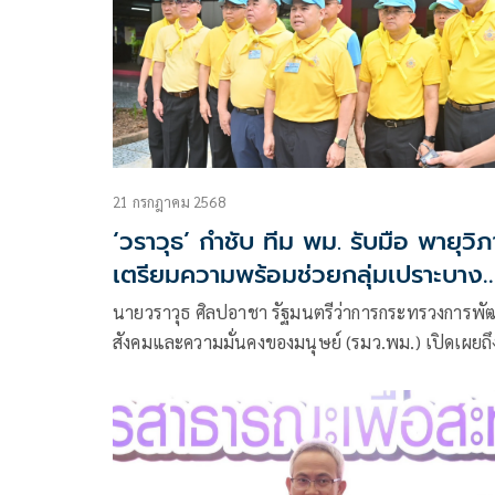
21 กรกฎาคม 2568
‘วราวุธ’ กำชับ ทีม พม. รับมือ พายุวิภ
เตรียมความพร้อมช่วยกลุ่มเปราะบาง
ยามวิกฤต
นายวราวุธ ศิลปอาชา รัฐมนตรีว่าการกระทรวงการพ
สังคมและความมั่นคงของมนุษย์ (รมว.พม.) เปิดเผยถึ
กรณี กรมอุตุฯประกาศเตือนพายุวิภาซึ่งมีกำลังแรงจะเ
สู่ประเทศไทย อาจส่งผลกระทบหลายพื้นที่ในภาคเหน
และภาคตะวันออกเฉียงเหนือ ทำให้มีฝนหนักถึงหนัก
ปริมาณฝนที่ตกลงมาจะมีปริมาณมากขึ้น ว่า ตนมีควา
ห่วงใยพี่น้องกลุ่มเปราะบาง และประชาชนในพื้นที่ต่