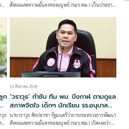
้-
บาย
สังคมและความมั่นคงของมนุษย์ (รมว.พม.) เป็นประธาน
นคง
ในพิธีเปิดมหกรรมการพัฒนาเด็กและเยาวชนจังหวัด
สุพรรณบุรี เนื่องในวันเยาวชนแห่งชาติ ประจำปี 2568
“4 ทศวรรษ ร่วมแรงแข็งขัน ช่วยกันพัฒนา ใฝ่หาสันติ”
10 สิงหาคม 2568
ลูก
‘วราวุธ’ กำชับ ทีม พม. บึงกาฬ ตามดูแล
สภาพจิตใจ เด็กๆ นักเรียน รร.อนุบาล
เซกา-รร.เซกา ที่ประสบเหตุรถรับส่ง
าวุธ
นายวราวุธ ศิลปอาชา รัฐมนตรีว่าการกระทรวงการพัฒนา
นักเรียนพลิกคว่ำ ตาย 2 สาหัส 1 เจ็บ
ละ
สังคมและความมั่นคงของมนุษย์ (รมว.พม.) เปิดเผยว่า