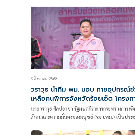
ความมั่นคงของมนุษย์ (รมว.พม.) เปิดเผยว่า การเคห
แห่งชาติ (กคช.) กระทรวงการพัฒนาสังคมและความ
มั่นคงของมนุษย์ (พม.) ห่วงใยพี่น้องกลุ่มเปราะบางแ
ประชาชนในพื้นที่ชายแดนไทย-กัมพูชา
3 สิงหาคม 2568
วราวุธ นำทีม พม. มอบ กายอุปกรณ์ช
เหลือคนพิการจังหวัดร้อยเอ็ด โครงก
เฉลิมพระเกียรติพระบาทสมเด็จ
นายวราวุธ ศิลปอาชา รัฐมนตรีว่าการกระทรวงการพ
พระเจ้าอยู่หัว
สังคมและความมั่นคงของมนุษย์ (รมว.พม.) เป็นประ
ในพิธีมอบกายอุปกรณ์สำหรับช่วยเหลือคนพิการจังหว
ร้อยเอ็ด เฉลิมพระเกียรติพระบาทสมเด็จพระเจ้าอยู่หั