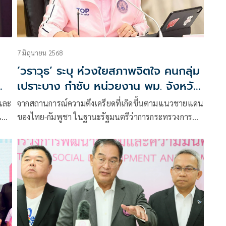
7 มิถุนายน 2568
‘วราวุธ’ ระบุ ห่วงใยสภาพจิตใจ คนกลุ่ม
เปราะบาง กำชับ หน่วยงาน พม. จังหวัด
ชายแดน ไทย-กัมพูชา เข้ม แนวทาง
และ
จากสถานการณ์ความตึงเครียดที่เกิดขึ้นตามแนวชายแดน
ปฏิบัติงานของ ศบปภ.
มแนว
ของไทย-กัมพูชา ในฐานะรัฐมนตรีว่าการกระทรวงการ
งาน
พัฒนาสังคมและความมั่นคงของมนุษย์ ได้แจ้งไปยังปลัด
กับ
กระทรวง พม. กำชับไปยังเจ้าหน้าที่หน่วยงานในสังกัด
ที่
กระทรวง พม. ที่ปฏิบัติงานอยู่ในจังหวัดที่อยู่ติดชายแดน
ดังกล่าว ให้ปฏิบัติตามแนวทางปฏิบัติงานของศูนย์
่ง
บริหารการดูแลกลุ่มเปราะบางจากภัยพิบัติ (ศบปภ.) อย่าง
น
เข้มงวด เนื่องจากภัยอันเกิดจากความไม่สงบถือเป็นภัย
พิบัติอย่างหนึ่ง