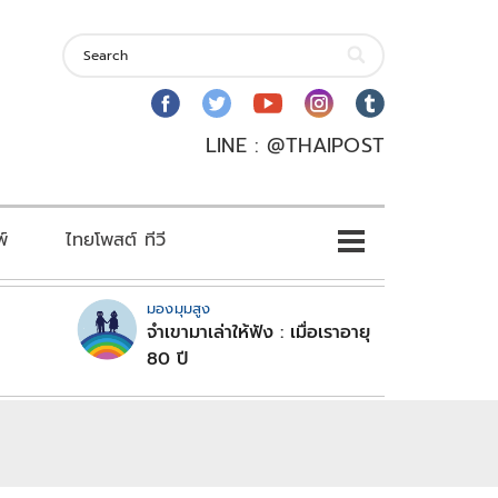
LINE : @THAIPOST
พ์
ไทยโพสต์ ทีวี
มองมุมสูง
จำเขามาเล่าให้ฟัง : เมื่อเราอายุ
80 ปี