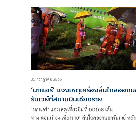
สายการบินนกแอร์ลื่นไถลออกนอกรันเวย์ เมื่อคืนวันที
ก.ค. ที่ผ่านมา ขณะแล่นลงจอดท่าอากาศยานแม่ฟ้าห
เชียงราย
31 กรกฎาคม 2565
‘นกแอร์’ แจงเหตุเครื่องลื่นไถลออก
รันเวย์ที่สนามบินเชียงราย
‘นกแอร์’ แจงเหตุเที่ยวบินที่ DD108 เส้น
ทาง’ดอนเมือง-เชียงราย’ ลื่นไถลออกนอกรันเวย์ หลั
ตกหนัก เร่งสอบสวนหาสาเหตุทันที ด้านผู้โดยสารโอ
อพยพผู้โดยสารแย่มากช้ามากก