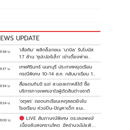
EWS UPDATE
'เสือคิม' พลิกล็อกชนะ 'นาบิล' รับโบนัส
9:38 น.
1.7 ล้าน 'ซุปเปอร์เล็ก' เข่าเดี้ยงพ่าย
TKO
เทพศิรินทร์ นนทบุรี ประกาศหยุดเรียน
9:37 น.
กรณีพิเศษ 10-14 ส.ค. กลับมาเรียน 17
ส.ค.
สื่อแดนกิมจิ แฉ! ส.บอลเกาหลีใต้ ซื้อ
9:34 น.
บริการทางเพศเอาใจผู้ตัดสินต่างชาติ
'จตุพร' ถอดบทเรียนเหตุสลดยิงใน
9:24 น.
โรงเรียน ห่วงปืน-ปัญหาเด็ก แนะ
ศธ.เร่งอุดช่องโหว่
LIVE สัมภาษณ์พิเศษ ดร.เลอพงษ์
9:00 น.
.เบื้องลับสงครามโหด .อิหร่านจะไม่แพ้..