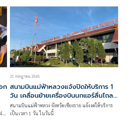
่ 30
ลวง
31 กรกฎาคม 2565
นอก
สนามบินแม่ฟ้าหลวงแจ้งปิดให้บริการ 1
วัน เคลื่อนย้ายเครื่องบินนกแอร์ลื่นไถล
ออกนอกรันเวย์
สนามบินแม่ฟ้าหลวง จังหวัดเชียงราย แจ้งงดให้บริการ
งฝน
เป็นเวลา 1 วัน ในวันนี้
ด