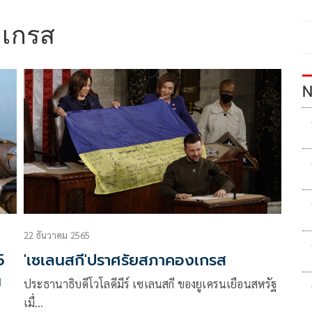
เกรส
N
22 ธันวาคม 2565
5
'เซเลนสกี'ปราศรัยสภาคองเกรส
น
ประธานาธิบดีโวโลดีมีร์ เซเลนสกี ของยูเครนเยือนสหรัฐ
เมื่…