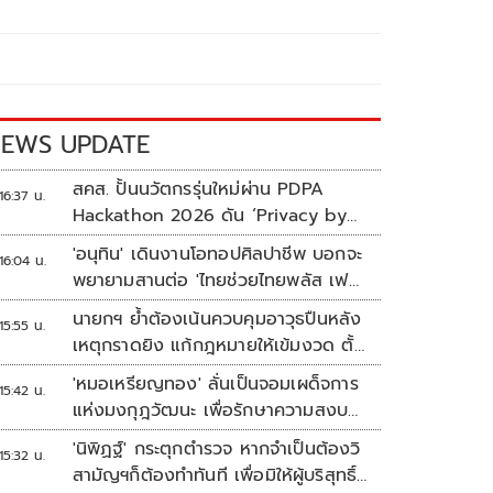
EWS UPDATE
สคส. ปั้นนวัตกรรุ่นใหม่ผ่าน PDPA
16:37 น.
Hackathon 2026 ดัน ‘Privacy by
Design for all’ สู่โซลูชันคุ้มครอง
'อนุทิน' เดินงานโอทอปศิลปาชีพ บอกจะ
16:04 น.
ข้อมูลส่วนบุคคลที่ใช้ได้จริง
พยายามสานต่อ 'ไทยช่วยไทยพลัส เฟส
2'
นายกฯ ย้ำต้องเน้นควบคุมอาวุธปืนหลัง
15:55 น.
เหตุกราดยิง แก้กฎหมายให้เข้มงวด ตั้ง
ด่านตรวจเพิ่ม
'หมอเหรียญทอง' ลั่นเป็นจอมเผด็จการ
15:42 น.
แห่งมงกุฎวัฒนะ เพื่อรักษาความสงบ
ปลอดภัยภายในรพ.
'นิพิฏฐ์' กระตุกตำรวจ หากจำเป็นต้องวิ
15:32 น.
สามัญฯก็ต้องทำทันที เพื่อมิให้ผู้บริสุทธิ์