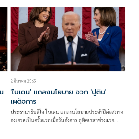
รัฐบาลให้ยกมือเห็นด้วย
2 มีนาคม 2565
ุน
'ไบเดน' แถลงนโยบาย จวก 'ปูติน'
เผด็จการ
ประธานาธิบดีโจ ไบเดน แถลงนโยบายประจำปีต่อสภาค
องเกรสเป็นครั้งแรกเมื่อวันอังคาร อุทิศเวลาช่วงแรก
ร์ล
ประณามรัสเซียรุกรานยูเครน เรียก “วลาดิมีร์ ปูติน”
ด
เป็นเผด็จการรัสเซีย ชี้โลกกำลังอยู่กลางศึกระหว่าง