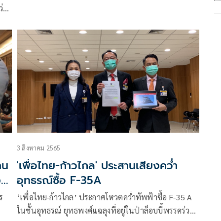
ว่า
3 สิงหาคม 2565
าน
'เพื่อไทย-ก้าวไกล' ประสานเสียงคว่ำ
งเก
อุทธรณ์ซื้อ F-35A
ร
‘เพื่อไทย-ก้าวไกล’ ประกาศโหวตคว่ำทัพฟ้าซื้อ F-35 A
ในชั้นอุทธรณ์ ยุทธพงศ์แฉลุงที่อยู่ในป่าล็อบบี้พรรคร่วม