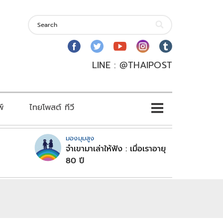
LINE : @THAIPOST
พ์
ไทยโพสต์ ทีวี
มองมุมสูง
จำเขามาเล่าให้ฟัง : เมื่อเราอายุ
80 ปี