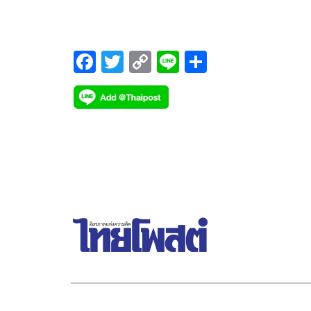
เขตห้ามบินเหนือยูเครน
F
T
C
Li
S
ac
wi
o
n
h
e
tt
p
e
ar
b
er
y
e
o
Li
o
n
k
k