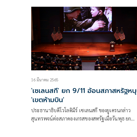
กพ.เป็นต้นไป พร้อมขอบคุณ ‘นายกฯ -รองนายกฯ
-กมธ.งบฯ’ ผ่านงบฯ ให้ เผยเมื่อคืนฝันถึง ‘บิดา’ ประดับ
ปีก 33 บักบินใหม่ ชี้อนาคต คือนักบินเอฟ -35
16 มีนาคม 2565
'เซเลนสกี' ยก 9/11 อ้อนสภาสหรัฐหน
'เขตห้ามบิน'
ประธานาธิบดีโวโลดิมีร์ เซเลนสกี ของยูเครนกล่าว
สุนทรพจน์ต่อสภาคองเกรสของสหรัฐเมื่อวันพุธ ยก
อุทาหรณ์จากวินาศกรรม 11 กันยายน และการถล่มเพิ
ฮาร์เบอร์ เรียกร้องการสนับสนุนทางทหารและกำหน